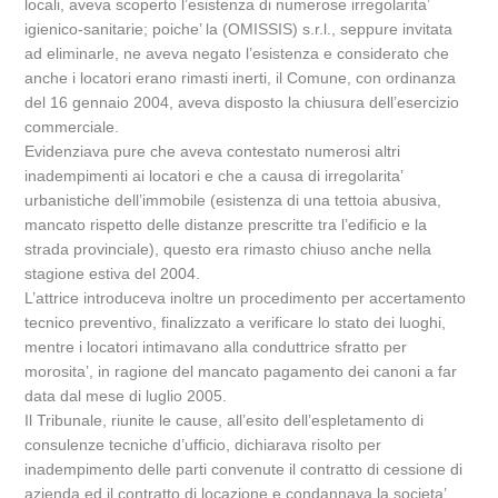
locali, aveva scoperto l’esistenza di numerose irregolarita’
igienico-sanitarie; poiche’ la (OMISSIS) s.r.l., seppure invitata
ad eliminarle, ne aveva negato l’esistenza e considerato che
anche i locatori erano rimasti inerti, il Comune, con ordinanza
del 16 gennaio 2004, aveva disposto la chiusura dell’esercizio
commerciale.
Evidenziava pure che aveva contestato numerosi altri
inadempimenti ai locatori e che a causa di irregolarita’
urbanistiche dell’immobile (esistenza di una tettoia abusiva,
mancato rispetto delle distanze prescritte tra l’edificio e la
strada provinciale), questo era rimasto chiuso anche nella
stagione estiva del 2004.
L’attrice introduceva inoltre un procedimento per accertamento
tecnico preventivo, finalizzato a verificare lo stato dei luoghi,
mentre i locatori intimavano alla conduttrice sfratto per
morosita’, in ragione del mancato pagamento dei canoni a far
data dal mese di luglio 2005.
Il Tribunale, riunite le cause, all’esito dell’espletamento di
consulenze tecniche d’ufficio, dichiarava risolto per
inadempimento delle parti convenute il contratto di cessione di
azienda ed il contratto di locazione e condannava la societa’