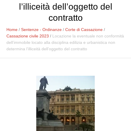
l’illiceità dell’oggetto del
contratto
Home
/
Sentenze - Ordinanze
/
Corte di Cassazione
/
Cassazione civile 2023
/
Locazione la eventuale non conformità
dell’immobile locato alla disciplina edilizia e urbanistica non
determina l’illiceità dell’oggetto del contratto