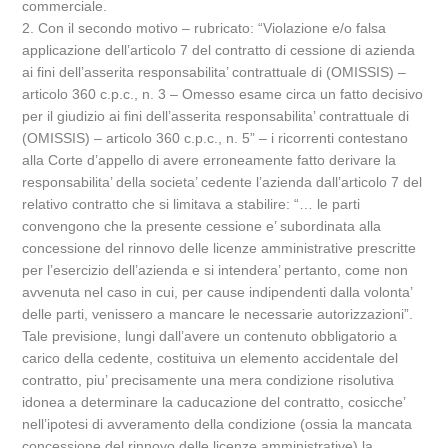
commerciale.
2. Con il secondo motivo – rubricato: “Violazione e/o falsa
applicazione dell’articolo 7 del contratto di cessione di azienda
ai fini dell’asserita responsabilita’ contrattuale di (OMISSIS) –
articolo 360 c.p.c., n. 3 – Omesso esame circa un fatto decisivo
per il giudizio ai fini dell’asserita responsabilita’ contrattuale di
(OMISSIS) – articolo 360 c.p.c., n. 5” – i ricorrenti contestano
alla Corte d’appello di avere erroneamente fatto derivare la
responsabilita’ della societa’ cedente l’azienda dall’articolo 7 del
relativo contratto che si limitava a stabilire: “… le parti
convengono che la presente cessione e’ subordinata alla
concessione del rinnovo delle licenze amministrative prescritte
per l’esercizio dell’azienda e si intendera’ pertanto, come non
avvenuta nel caso in cui, per cause indipendenti dalla volonta’
delle parti, venissero a mancare le necessarie autorizzazioni”.
Tale previsione, lungi dall’avere un contenuto obbligatorio a
carico della cedente, costituiva un elemento accidentale del
contratto, piu’ precisamente una mera condizione risolutiva
idonea a determinare la caducazione del contratto, cosicche’
nell’ipotesi di avveramento della condizione (ossia la mancata
concessione del rinnovo delle licenze amministrative) la