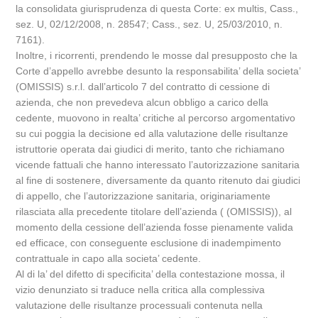
la consolidata giurisprudenza di questa Corte: ex multis, Cass.,
sez. U, 02/12/2008, n. 28547; Cass., sez. U, 25/03/2010, n.
7161).
Inoltre, i ricorrenti, prendendo le mosse dal presupposto che la
Corte d’appello avrebbe desunto la responsabilita’ della societa’
(OMISSIS) s.r.l. dall’articolo 7 del contratto di cessione di
azienda, che non prevedeva alcun obbligo a carico della
cedente, muovono in realta’ critiche al percorso argomentativo
su cui poggia la decisione ed alla valutazione delle risultanze
istruttorie operata dai giudici di merito, tanto che richiamano
vicende fattuali che hanno interessato l’autorizzazione sanitaria
al fine di sostenere, diversamente da quanto ritenuto dai giudici
di appello, che l’autorizzazione sanitaria, originariamente
rilasciata alla precedente titolare dell’azienda ( (OMISSIS)), al
momento della cessione dell’azienda fosse pienamente valida
ed efficace, con conseguente esclusione di inadempimento
contrattuale in capo alla societa’ cedente.
Al di la’ del difetto di specificita’ della contestazione mossa, il
vizio denunziato si traduce nella critica alla complessiva
valutazione delle risultanze processuali contenuta nella