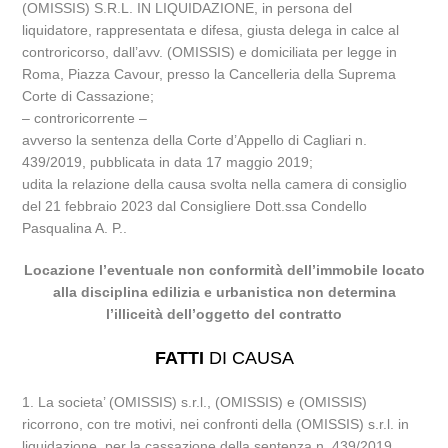
(OMISSIS) S.R.L. IN LIQUIDAZIONE, in persona del
liquidatore, rappresentata e difesa, giusta delega in calce al
controricorso, dall’avv. (OMISSIS) e domiciliata per legge in
Roma, Piazza Cavour, presso la Cancelleria della Suprema
Corte di Cassazione;
– controricorrente –
avverso la sentenza della Corte d’Appello di Cagliari n.
439/2019, pubblicata in data 17 maggio 2019;
udita la relazione della causa svolta nella camera di consiglio
del 21 febbraio 2023 dal Consigliere Dott.ssa Condello
Pasqualina A. P..
Locazione l’eventuale non conformità dell’immobile locato
alla disciplina edilizia e urbanistica non determina
l’illiceità dell’oggetto del contratto
FATTI
DI CAUSA
1. La societa’ (OMISSIS) s.r.l., (OMISSIS) e (OMISSIS)
ricorrono, con tre motivi, nei confronti della (OMISSIS) s.r.l. in
liquidazione, per la cassazione della sentenza n. 439/2019