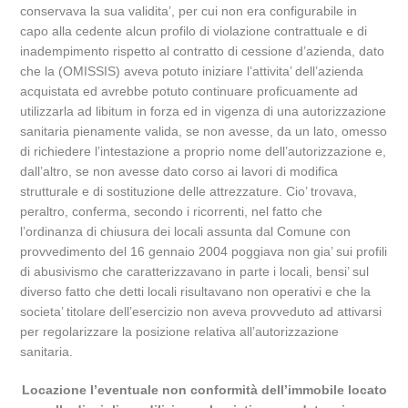
conservava la sua validita’, per cui non era configurabile in
capo alla cedente alcun profilo di violazione contrattuale e di
inadempimento rispetto al contratto di cessione d’azienda, dato
che la (OMISSIS) aveva potuto iniziare l’attivita’ dell’azienda
acquistata ed avrebbe potuto continuare proficuamente ad
utilizzarla ad libitum in forza ed in vigenza di una autorizzazione
sanitaria pienamente valida, se non avesse, da un lato, omesso
di richiedere l’intestazione a proprio nome dell’autorizzazione e,
dall’altro, se non avesse dato corso ai lavori di modifica
strutturale e di sostituzione delle attrezzature. Cio’ trovava,
peraltro, conferma, secondo i ricorrenti, nel fatto che
l’ordinanza di chiusura dei locali assunta dal Comune con
provvedimento del 16 gennaio 2004 poggiava non gia’ sui profili
di abusivismo che caratterizzavano in parte i locali, bensi’ sul
diverso fatto che detti locali risultavano non operativi e che la
societa’ titolare dell’esercizio non aveva provveduto ad attivarsi
per regolarizzare la posizione relativa all’autorizzazione
sanitaria.
Locazione l’eventuale non conformità dell’immobile locato