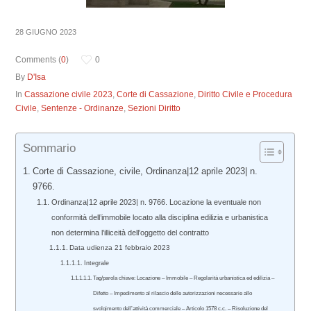
28 GIUGNO 2023
Comments (
0
)
0
By
D'Isa
In
Cassazione civile 2023
,
Corte di Cassazione
,
Diritto Civile e Procedura
Civile
,
Sentenze - Ordinanze
,
Sezioni Diritto
Sommario
Corte di Cassazione, civile, Ordinanza|12 aprile 2023| n.
9766.
Ordinanza|12 aprile 2023| n. 9766. Locazione la eventuale non
conformità dell’immobile locato alla disciplina edilizia e urbanistica
non determina l’illiceità dell’oggetto del contratto
Data udienza 21 febbraio 2023
Integrale
Tag/parola chiave: Locazione – Immobile – Regolarità urbanistica ed edilizia –
Difetto – Impedimento al rilascio delle autorizzazioni necessarie allo
svolgimento dell’attività commerciale – Articolo 1578 c.c. – Risoluzione del