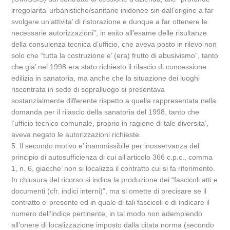
irregolarita’ urbanistiche/sanitarie inidonee sin dall’origine a far
svolgere un’attivita’ di ristorazione e dunque a far ottenere le
necessarie autorizzazioni”, in esito all’esame delle risultanze
della consulenza tecnica d’ufficio, che aveva posto in rilevo non
solo che “tutta la costruzione e’ (era) frutto di abusivismo”, tanto
che gia’ nel 1998 era stato richiesto il rilascio di concessione
edilizia in sanatoria, ma anche che la situazione dei luoghi
riscontrata in sede di sopralluogo si presentava
sostanzialmente differente rispetto a quella rappresentata nella
domanda per il rilascio della sanatoria del 1998, tanto che
l’ufficio tecnico comunale, proprio in ragione di tale diversita’,
aveva negato le autorizzazioni richieste.
5. Il secondo motivo e’ inammissibile per inosservanza del
principio di autosufficienza di cui all’articolo 366 c.p.c., comma
1, n. 6, giacche’ non si localizza il contratto cui si fa riferimento.
In chiusura del ricorso si indica la produzione dei “fascicoli atti e
documenti (cfr. indici interni)”, ma si omette di precisare se il
contratto e’ presente ed in quale di tali fascicoli e di indicare il
numero dell’indice pertinente, in tal modo non adempiendo
all’onere di localizzazione imposto dalla citata norma (secondo