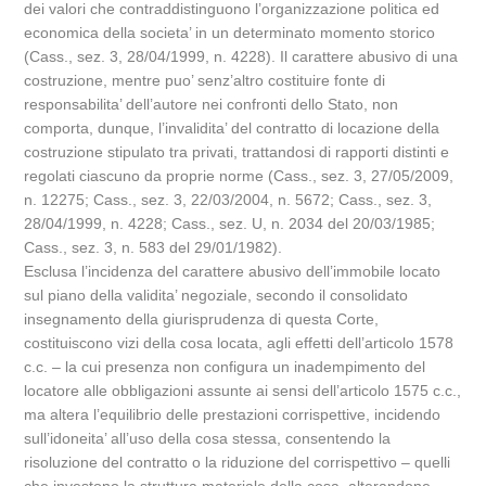
dei valori che contraddistinguono l’organizzazione politica ed
economica della societa’ in un determinato momento storico
(Cass., sez. 3, 28/04/1999, n. 4228). Il carattere abusivo di una
costruzione, mentre puo’ senz’altro costituire fonte di
responsabilita’ dell’autore nei confronti dello Stato, non
comporta, dunque, l’invalidita’ del contratto di locazione della
costruzione stipulato tra privati, trattandosi di rapporti distinti e
regolati ciascuno da proprie norme (Cass., sez. 3, 27/05/2009,
n. 12275; Cass., sez. 3, 22/03/2004, n. 5672; Cass., sez. 3,
28/04/1999, n. 4228; Cass., sez. U, n. 2034 del 20/03/1985;
Cass., sez. 3, n. 583 del 29/01/1982).
Esclusa l’incidenza del carattere abusivo dell’immobile locato
sul piano della validita’ negoziale, secondo il consolidato
insegnamento della giurisprudenza di questa Corte,
costituiscono vizi della cosa locata, agli effetti dell’articolo 1578
c.c. – la cui presenza non configura un inadempimento del
locatore alle obbligazioni assunte ai sensi dell’articolo 1575 c.c.,
ma altera l’equilibrio delle prestazioni corrispettive, incidendo
sull’idoneita’ all’uso della cosa stessa, consentendo la
risoluzione del contratto o la riduzione del corrispettivo – quelli