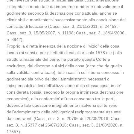
che investono la struttura materiale della cosa, alterandone
l’integrita’ in modo tale da impedirne o ridurne notevolmente il
godimento secondo la destinazione contrattuale, anche se
eliminabili e manifestatisi successivamente alla conclusione del
contratto di locazione (Cass., sez. 3, 21/11/2011, n. 24459;
Cass., sez. 3, 15/05/2007, n. 11198; Cass., sez. 3, 18/04/2006,
n. 8942).
Proprio la diretta inerenza della nozione di “vizio” della cosa
locata (ai sensi e per gli effetti di cui all’articolo 1578 c.c.) alla
struttura materiale del bene, ha portato questa Corte a
escludere, dal discorso sui vizi della cosa (oltre che da quello
sulla validita’ contrattuale), tutti i casi in cui il bene concesso in
godimento sia privo dei titoli amministrativi necessari o
indispensabili ai fini dell’utilizzazione della stessa cosa, in se’
considerata (ossia, secondo la propria intrinseca destinazione
economica), o in conformita’ all’uso convenuto tra le parti,
dovendo tale questione integralmente risolversi sul terreno
dell’adempimento delle obbligazioni reciprocamente assunte
dai contraenti (Cass., sez. 3, n. 20796 del 20/08/2018; Cass.,
sez. 3, n. 15377 del 26/07/2016; Cass., sez. 3, 21/08/2020, n.
17557).