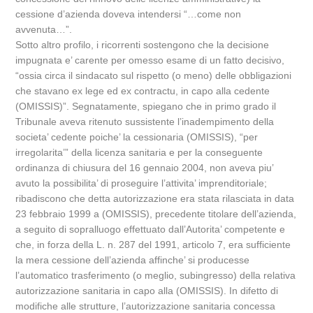
cessione d’azienda doveva intendersi “…come non
avvenuta…”.
Sotto altro profilo, i ricorrenti sostengono che la decisione
impugnata e’ carente per omesso esame di un fatto decisivo,
“ossia circa il sindacato sul rispetto (o meno) delle obbligazioni
che stavano ex lege ed ex contractu, in capo alla cedente
(OMISSIS)”. Segnatamente, spiegano che in primo grado il
Tribunale aveva ritenuto sussistente l’inadempimento della
societa’ cedente poiche’ la cessionaria (OMISSIS), “per
irregolarita’” della licenza sanitaria e per la conseguente
ordinanza di chiusura del 16 gennaio 2004, non aveva piu’
avuto la possibilita’ di proseguire l’attivita’ imprenditoriale;
ribadiscono che detta autorizzazione era stata rilasciata in data
23 febbraio 1999 a (OMISSIS), precedente titolare dell’azienda,
a seguito di sopralluogo effettuato dall’Autorita’ competente e
che, in forza della L. n. 287 del 1991, articolo 7, era sufficiente
la mera cessione dell’azienda affinche’ si producesse
l’automatico trasferimento (o meglio, subingresso) della relativa
autorizzazione sanitaria in capo alla (OMISSIS). In difetto di
modifiche alle strutture, l’autorizzazione sanitaria concessa