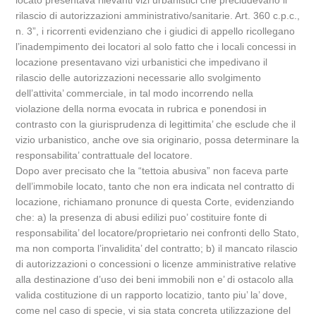
locato presentava rilevanti vizi urbanistici che precludevano il
rilascio di autorizzazioni amministrativo/sanitarie. Art. 360 c.p.c.,
n. 3”, i ricorrenti evidenziano che i giudici di appello ricollegano
l’inadempimento dei locatori al solo fatto che i locali concessi in
locazione presentavano vizi urbanistici che impedivano il
rilascio delle autorizzazioni necessarie allo svolgimento
dell’attivita’ commerciale, in tal modo incorrendo nella
violazione della norma evocata in rubrica e ponendosi in
contrasto con la giurisprudenza di legittimita’ che esclude che il
vizio urbanistico, anche ove sia originario, possa determinare la
responsabilita’ contrattuale del locatore.
Dopo aver precisato che la “tettoia abusiva” non faceva parte
dell’immobile locato, tanto che non era indicata nel contratto di
locazione, richiamano pronunce di questa Corte, evidenziando
che: a) la presenza di abusi edilizi puo’ costituire fonte di
responsabilita’ del locatore/proprietario nei confronti dello Stato,
ma non comporta l’invalidita’ del contratto; b) il mancato rilascio
di autorizzazioni o concessioni o licenze amministrative relative
alla destinazione d’uso dei beni immobili non e’ di ostacolo alla
valida costituzione di un rapporto locatizio, tanto piu’ la’ dove,
come nel caso di specie, vi sia stata concreta utilizzazione del