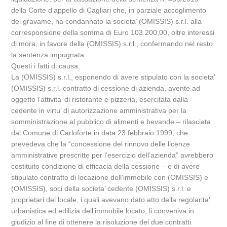
della Corte d’appello di Cagliari che, in parziale accoglimento
del gravame, ha condannato la societa’ (OMISSIS) s.r.l. alla
corresponsione della somma di Euro 103.200,00, oltre interessi
di mora, in favore della (OMISSIS) s.r.l., confermando nel resto
la sentenza impugnata.
Questi i fatti di causa.
La (OMISSIS) s.r.l., esponendo di avere stipulato con la societa’
(OMISSIS) s.r.l. contratto di cessione di azienda, avente ad
oggetto l’attivita’ di ristorante e pizzeria, esercitata dalla
cedente in virtu’ di autorizzazione amministrativa per la
somministrazione al pubblico di alimenti e bevande – rilasciata
dal Comune di Carloforte in data 23 febbraio 1999, che
prevedeva che la “concessione del rinnovo delle licenze
amministrative prescritte per l’esercizio dell’azienda” avrebbero
costituito condizione di efficacia della cessione – e di avere
stipulato contratto di locazione dell’immobile con (OMISSIS) e
(OMISSIS), soci della societa’ cedente (OMISSIS) s.r.l. e
proprietari del locale, i quali avevano dato atto della regolarita’
urbanistica ed edilizia dell’immobile locato, li conveniva in
giudizio al fine di ottenere la risoluzione dei due contratti