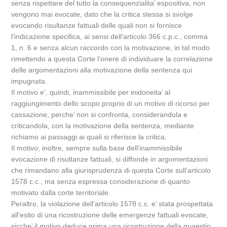
senza rispettare del tutto la consequenzialita’ espositiva, non
vengono mai evocate, dato che la critica stessa si svolge
evocando risultanze fattuali delle quali non si fornisce
l’indicazione specifica, ai sensi dell’articolo 366 c.p.c., comma
1, n. 6 e senza alcun raccordo con la motivazione, in tal modo
rimettendo a questa Corte l’onere di individuare la correlazione
delle argomentazioni alla motivazione della sentenza qui
impugnata.
Il motivo e’, quindi, inammissibile per inidoneita’ al
raggiungimento dello scopo proprio di un motivo di ricorso per
cassazione, perche’ non si confronta, considerandola e
criticandola, con la motivazione della sentenza, mediante
richiamo ai passaggi ai quali si riferisce la critica.
Il motivo, inoltre, sempre sulla base dell’inammissibile
evocazione di risultanze fattuali, si diffonde in argomentazioni
che rimandano alla giurisprudenza di questa Corte sull’articolo
1578 c.c., ma senza espressa considerazione di quanto
motivato dalla corte territoriale.
Peraltro, la violazione dell’articolo 1578 c.c. e’ stata prospettata
all’esito di una ricostruzione delle emergenze fattuali evocate,
sicche’ il motivo deduce prima una ricostruzione della quaestio