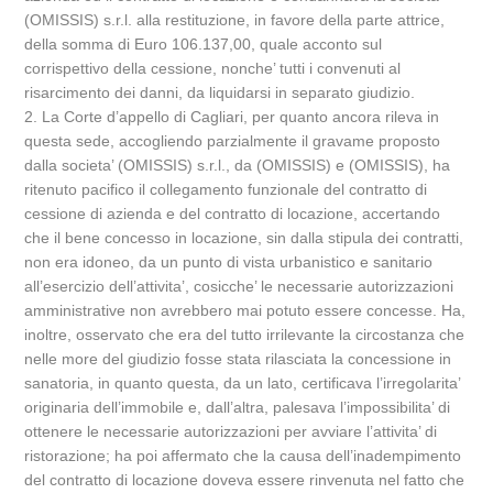
(OMISSIS) s.r.l. alla restituzione, in favore della parte attrice,
della somma di Euro 106.137,00, quale acconto sul
corrispettivo della cessione, nonche’ tutti i convenuti al
risarcimento dei danni, da liquidarsi in separato giudizio.
2. La Corte d’appello di Cagliari, per quanto ancora rileva in
questa sede, accogliendo parzialmente il gravame proposto
dalla societa’ (OMISSIS) s.r.l., da (OMISSIS) e (OMISSIS), ha
ritenuto pacifico il collegamento funzionale del contratto di
cessione di azienda e del contratto di locazione, accertando
che il bene concesso in locazione, sin dalla stipula dei contratti,
non era idoneo, da un punto di vista urbanistico e sanitario
all’esercizio dell’attivita’, cosicche’ le necessarie autorizzazioni
amministrative non avrebbero mai potuto essere concesse. Ha,
inoltre, osservato che era del tutto irrilevante la circostanza che
nelle more del giudizio fosse stata rilasciata la concessione in
sanatoria, in quanto questa, da un lato, certificava l’irregolarita’
originaria dell’immobile e, dall’altra, palesava l’impossibilita’ di
ottenere le necessarie autorizzazioni per avviare l’attivita’ di
ristorazione; ha poi affermato che la causa dell’inadempimento
del contratto di locazione doveva essere rinvenuta nel fatto che