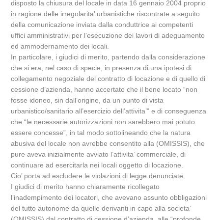
disposto la chiusura del locale in data 16 gennaio 2004 proprio
in ragione delle irregolarita’ urbanistiche riscontrate a seguito
della comunicazione inviata dalla conduttrice ai competenti
uffici amministrativi per l’esecuzione dei lavori di adeguamento
ed ammodernamento dei locali.
In particolare, i giudici di merito, partendo dalla considerazione
che si era, nel caso di specie, in presenza di una ipotesi di
collegamento negoziale del contratto di locazione e di quello di
cessione d’azienda, hanno accertato che il bene locato “non
fosse idoneo, sin dall’origine, da un punto di vista
urbanistico/sanitario all’esercizio dell’attivita’” e di conseguenza
che “le necessarie autorizzazioni non sarebbero mai potuto
essere concesse”, in tal modo sottolineando che la natura
abusiva del locale non avrebbe consentito alla (OMISSIS), che
pure aveva inizialmente avviato l’attivita’ commerciale, di
continuare ad esercitarla nei locali oggetto di locazione.
Cio’ porta ad escludere le violazioni di legge denunciate.
I giudici di merito hanno chiaramente ricollegato
l’inadempimento dei locatori, che avevano assunto obbligazioni
del tutto autonome da quelle derivanti in capo alla societa’
(OMISSIS) dal contratto di cessione d’azienda, alle “profonde