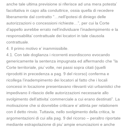
anche tale ultima previsione si riferisce ad una mera potesta’
facoltativa in capo alla conduttrice, ossia quella di recedere
liberamente dal contratto “…nell’ipotesi di diniego delle
autorizzazioni o concessioni richieste…”, per cui la Corte
d’appello avrebbe errato nell’individuare l’inadempimento e la
responsabilita’ contrattuale dei locatori in tale clausola
contrattuale.
4. Il primo motivo e’ inammissibile.
4.1. Con tale doglianza i ricorrenti esordiscono evocando
genericamente la sentenza impugnata ed affermando che “la
Corte territoriale, piu’ volte, nei passi sopra citati (quelli
riprodotti in precedenza a pag. 9 del ricorso) conferma e
ricollega l’inadempimento dei locatori al fatto che i locali
concessi in locazione presentavano rilevanti vizi urbanistici che
impedivano il rilascio delle autorizzazioni necessarie allo
svolgimento dell’attivita’ commerciale a cui erano destinati”. La
motivazione che si dovrebbe criticare e’ attinta per relationem
con il detto rinvio. Tuttavia, nello svolgimento della critica, le
argomentazioni di cui alla pag. 9 del ricorso – peraltro riportate
mediante estrapolazione di piu’ ampie enunciazioni e anche