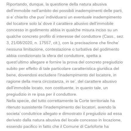
Riportando, dunque, la questione della natura abusiva
dell’immobile nell’ambito dei possibili inadempimenti delle parti,
si e’ chiarito che puo’ individuarsi un eventuale inadempimento
del locatore solo la’ dove il carattere abusivo dell’immobile
concesso in godimento abbia in qualche misura inciso su un
qualche concreto profilo di interesse del conduttore (Cass., sez.
3, 21/08/2020, n. 17557, cit.), con la precisazione che finche’
nessuna limitazione, contestazione o turbativa del godimento
abbia condizionato la sfera del conduttore, spetta a
quest’ultimo allegare e fornire la prova del concreto pregiudizio
subito per effetto di tale particolare caratteristica giuridica del
bene, dovendosi escludere l’inadempimento del locatore, in
ragione della mera circostanza, in se’, del carattere abusivo
dell’immobile locato, non costituente, in quanto tale, un
pregiudizio in re ipsa per il conduttore.
Nella specie, del tutto correttamente la Corte territoriale ha
ritenuto sussistente l’inadempimento dei locatori, avendo la
societa’ conduttrice allegato e dimostrato il pregiudizio ad essa
derivato dalla natura abusiva del locale concesso in locazione,
essendo pacifico in fatto che il Comune di Carloforte ha