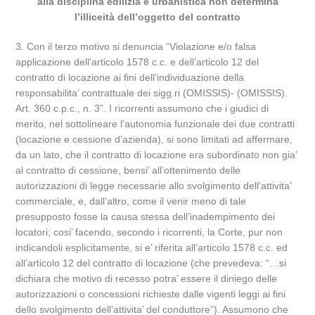
alla disciplina edilizia e urbanistica non determina
l’illiceità dell’oggetto del contratto
3. Con il terzo motivo si denuncia “Violazione e/o falsa
applicazione dell’articolo 1578 c.c. e dell’articolo 12 del
contratto di locazione ai fini dell’individuazione della
responsabilita’ contrattuale dei sigg.ri (OMISSIS)- (OMISSIS).
Art. 360 c.p.c., n. 3”. I ricorrenti assumono che i giudici di
merito, nel sottolineare l’autonomia funzionale dei due contratti
(locazione e cessione d’azienda), si sono limitati ad affermare,
da un lato, che il contratto di locazione era subordinato non gia’
al contratto di cessione, bensi’ all’ottenimento delle
autorizzazioni di legge necessarie allo svolgimento dell’attivita’
commerciale, e, dall’altro, come il venir meno di tale
presupposto fosse la causa stessa dell’inadempimento dei
locatori; cosi’ facendo, secondo i ricorrenti, la Corte, pur non
indicandoli esplicitamente, si e’ riferita all’articolo 1578 c.c. ed
all’articolo 12 del contratto di locazione (che prevedeva: “…si
dichiara che motivo di recesso potra’ essere il diniego delle
autorizzazioni o concessioni richieste dalle vigenti leggi ai fini
dello svolgimento dell’attivita’ del conduttore”). Assumono che