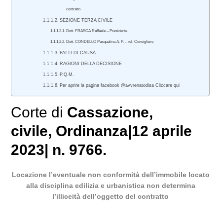
contratto
SEZIONE TERZA CIVILE
Dott. FRASCA Raffaele – Presidente
Dott. CONDELLO Pasqualina A. P. – rel. Consigliere
FATTI DI CAUSA
RAGIONI DELLA DECISIONE
P.Q.M.
Per aprire la pagina facebook @avvrenatodisa Cliccare qui
Corte di
Cassazione
,
civile
, Ordinanza|12 aprile
2023| n. 9766.
Locazione l’eventuale non conformità dell’immobile locato
alla disciplina edilizia e urbanistica non determina
l’illiceità dell’oggetto del contratto