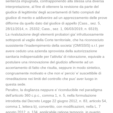
sentenza impugnata, contrapponendo alla stessa una diversa
interpretazione, al fine di ottenere la revisione da parte del
giudice di legittimita’ degli accertamenti di fatto compiuti dal
giudice di merito e addivenire ad un apprezzamento delle prove
difforme da quello dato dal giudice di appello (Cass., sez. 5,
28/11/2014, n. 25332; Cass., sez. 1, 06/03/2019, n. 6519).
La rivalutazione degli elementi probatori gia’ infruttuosamente
sottoposti al vaglio della Corte territoriale, che ha riconosciuto
sussistente l’inadempimento della societa’ (OMISSIS) s.r.l. per
avere ceduto una azienda sprovvista della autorizzazione
sanitaria indispensabile per l’attivita’ di ristorazione, equivale a
postulare una rinnovazione del giudizio afferente ad un
accertamento di fatto che risulta, seppure in modo sintetico,
congruamente motivato e che non e’ percio’ e’ suscettibile di
rimeditazione nei limiti del controllo che puo’ aver luogo in
questa sede.
Peraltro, la doglianza neppure e’ riconducibile nel paradigma
dell’articolo 360 c.p.c., comma 1, n. 5, nella formulazione
introdotta dal Decreto Legge 22 giugno 2012, n. 83, articolo 54,
comma 1, lettera b), convertito, con modificazioni, nella L. 7
agosto 2012, n. 134, applicabile ratione temporis, in quanto