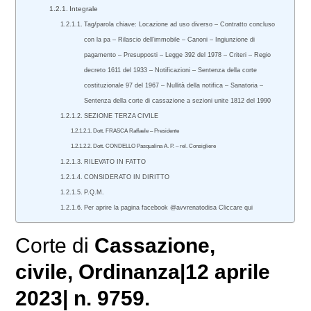
Integrale
Tag/parola chiave: Locazione ad uso diverso – Contratto concluso
con la pa – Rilascio dell’immobile – Canoni – Ingiunzione di
pagamento – Presupposti – Legge 392 del 1978 – Criteri – Regio
decreto 1611 del 1933 – Notificazioni – Sentenza della corte
costituzionale 97 del 1967 – Nullità della notifica – Sanatoria –
Sentenza della corte di cassazione a sezioni unite 1812 del 1990
SEZIONE TERZA CIVILE
Dott. FRASCA Raffaele – Presidente
Dott. CONDELLO Pasqualina A. P. – rel. Consigliere
RILEVATO IN FATTO
CONSIDERATO IN DIRITTO
P.Q.M.
Per aprire la pagina facebook @avvrenatodisa Cliccare qui
Corte di
Cassazione
,
civile
, Ordinanza|12 aprile
2023| n. 9759.