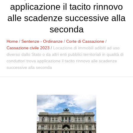
applicazione il tacito rinnovo
alle scadenze successive alla
seconda
Home
/
Sentenze - Ordinanze
/
Corte di Cassazione
/
Cassazione civile 2023
/
Locazione di immobili adibiti ad uso
diverso dallo Stato o da altri enti pubblici territoriali in qualità di
conduttori trova applicazione il tacito rinnovo alle scadenze
successive alla seconda