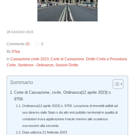
28 GIUGNO 2023
Comments (
0
)
0
By
D'Isa
In
Cassazione civile 2023
,
Corte di Cassazione
,
Diritto Civile e Procedura
Civile
,
Sentenze - Ordinanze
,
Sezioni Diritto
Sommario
Corte di Cassazione, civile, Ordinanza|12 aprile 2023| n.
9759.
Ordinanza|12 aprile 2023| n. 9759. Locazione di immobili adibiti ad
uso diverso dallo Stato o da altri enti pubblici territoriali in qualità di
conduttori trova applicazione il tacito rinnovo alle scadenze
successive alla seconda
Data udienza 21 febbraio 2023