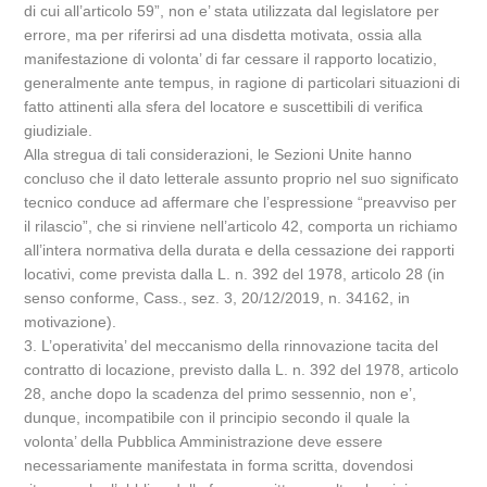
di cui all’articolo 59”, non e’ stata utilizzata dal legislatore per
errore, ma per riferirsi ad una disdetta motivata, ossia alla
manifestazione di volonta’ di far cessare il rapporto locatizio,
generalmente ante tempus, in ragione di particolari situazioni di
fatto attinenti alla sfera del locatore e suscettibili di verifica
giudiziale.
Alla stregua di tali considerazioni, le Sezioni Unite hanno
concluso che il dato letterale assunto proprio nel suo significato
tecnico conduce ad affermare che l’espressione “preavviso per
il rilascio”, che si rinviene nell’articolo 42, comporta un richiamo
all’intera normativa della durata e della cessazione dei rapporti
locativi, come prevista dalla L. n. 392 del 1978, articolo 28 (in
senso conforme, Cass., sez. 3, 20/12/2019, n. 34162, in
motivazione).
3. L’operativita’ del meccanismo della rinnovazione tacita del
contratto di locazione, previsto dalla L. n. 392 del 1978, articolo
28, anche dopo la scadenza del primo sessennio, non e’,
dunque, incompatibile con il principio secondo il quale la
volonta’ della Pubblica Amministrazione deve essere
necessariamente manifestata in forma scritta, dovendosi