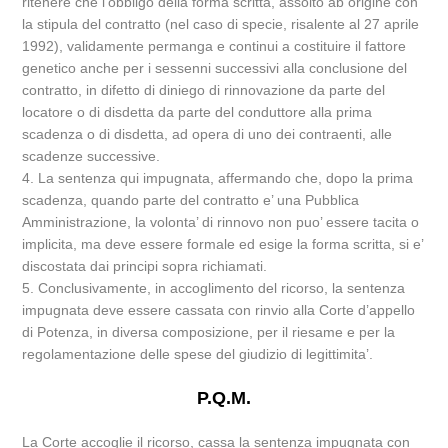
ritenere che l’obbligo della forma scritta, assolto ab origine con
la stipula del contratto (nel caso di specie, risalente al 27 aprile
1992), validamente permanga e continui a costituire il fattore
genetico anche per i sessenni successivi alla conclusione del
contratto, in difetto di diniego di rinnovazione da parte del
locatore o di disdetta da parte del conduttore alla prima
scadenza o di disdetta, ad opera di uno dei contraenti, alle
scadenze successive.
4. La sentenza qui impugnata, affermando che, dopo la prima
scadenza, quando parte del contratto e’ una Pubblica
Amministrazione, la volonta’ di rinnovo non puo’ essere tacita o
implicita, ma deve essere formale ed esige la forma scritta, si e’
discostata dai principi sopra richiamati.
5. Conclusivamente, in accoglimento del ricorso, la sentenza
impugnata deve essere cassata con rinvio alla Corte d’appello
di Potenza, in diversa composizione, per il riesame e per la
regolamentazione delle spese del giudizio di legittimita’.
P.Q.M.
La Corte accoglie il ricorso, cassa la sentenza impugnata con