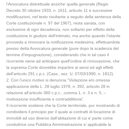
l’Avvocatura distrettuale anziche’ quella generale (Regio
Decreto 30 ottobre 1933, n. 1611, articolo 11 e successive
modificazioni, nel testo risultante a seguito della sentenza della
Corte costituzionale n. 97 del 1967), resta sanata, con
esclusione di ogni decadenza, non soltanto per effetto della
costituzione in giudizio dell’intimato, ma anche quando l’istante
provveda a rinnovare la notificazione medesima, effettuandola
presso detta Avvocatura generale (pure dopo la scadenza del
termine d’impugnazione), considerando che in tal caso il
ricorrente viene ad anticipare quell’ordine di rinnovazione, che
la suprema Corte dovrebbe impartire ai sensi ed agli effetti
dell’articolo 291 c.p.c. (Cass., sez. U, 07/03/1990, n. 1812).
2. Con l’unico motivo si denuncia “Violazione e/o omessa
applicazione della L. 28 luglio 1978, n. 392, articolo 28 in
relazione all’articolo 360 c.p.c., comma 1, n. 3 e n. 5, –
motivazione insufficiente e contraddittoria”.
Il ricorrente sostiene che la Corte territoriale, pur mostrando di
condividere il principio per il quale ai contratti di locazione di
immobili ad uso diverso dall’abitazione di cui e’ parte come
conduttrice una Pubblica Amministrazione e’ applicabile la