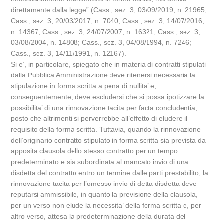
direttamente dalla legge” (Cass., sez. 3, 03/09/2019, n. 21965;
Cass., sez. 3, 20/03/2017, n. 7040; Cass., sez. 3, 14/07/2016,
n. 14367; Cass., sez. 3, 24/07/2007, n. 16321; Cass., sez. 3,
03/08/2004, n. 14808; Cass., sez. 3, 04/08/1994, n. 7246;
Cass., sez. 3, 14/11/1991, n. 12167).
Si e’, in particolare, spiegato che in materia di contratti stipulati
dalla Pubblica Amministrazione deve ritenersi necessaria la
stipulazione in forma scritta a pena di nullita’ e,
conseguentemente, deve escludersi che si possa ipotizzare la
possibilita’ di una rinnovazione tacita per facta concludentia,
posto che altrimenti si perverrebbe all’effetto di eludere il
requisito della forma scritta. Tuttavia, quando la rinnovazione
dell’originario contratto stipulato in forma scritta sia prevista da
apposita clausola dello stesso contratto per un tempo
predeterminato e sia subordinata al mancato invio di una
disdetta del contratto entro un termine dalle parti prestabilito, la
rinnovazione tacita per l’omesso invio di detta disdetta deve
reputarsi ammissibile, in quanto la previsione della clausola,
per un verso non elude la necessita’ della forma scritta e, per
altro verso, attesa la predeterminazione della durata del