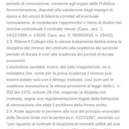
periodo di rinnovazione, consente agli organi della Pubblica
Amministrazione, deputati alla valutazione degli impegni di
spesa e dei vincoli di bilancio correlati all’eventuale
rinnovazione, di considerare l’opportunita’ o meno di disdire nel
termine contrattuale il contratto stesso (Cass., sez. 1,
24/11/1999, n. 13039; Cass. sez. 3, 30/09/2016, n. 19410).
2.3. Ritiene il Collegio che lo stesso trattamento debba avere la
disciplina del rinnovo del contratto alla scadenza del secondo
periodo di durata e cosi’ alla scadenza dei periodi di durata
successivi.
L’esclusione sarebbe, invero, del tutto irragionevole, se si
considera che, come per la prima scadenza il rinnovo puo’
essere evitato solo con il diniego motivato, cosi’ pure per le
scadenze successive e’ la stessa previsione di legge della L. n.
392 del 1978, articolo 28 che, esigendo la disdetta non
motivata, segna una regolamentazione legale della fattispecie
di rinnovazione che elide il problema della forma scritta.
2.4. A tale approdo si perviene alla luce del principio enunciato
dalle Sezioni Unite con la sentenza n. 6227/1997, secondo cui
“con riguardo ai contratti di locazione di immobili adibiti ad una