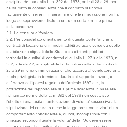
disciplina dettata dalla L. n. 392 del 1978, articoli 28 e 29, non
ne ha tratto la conseguenza che il contratto si rinnova
tacitamente di sei anni in sei anni e che la rinnovazione non ha
luogo se sopravviene disdetta entro un certo termine prima
della scadenza.
2.1. La censura e’ fondata.
2.2. Per consolidato orientamento di questa Corte “anche ai
contratti di locazione di immobili adibiti ad uso diverso da quello
di abitazione stipulati dallo Stato o da altri enti pubblici
territoriali in qualita’ di conduttori di cui alla L. 27 luglio 1978, n.
392, articolo 42, e’ applicabile la disciplina dettata dagli articoli
28 e 29 in tema di rinnovazione, che accorda al conduttore una
tutela privilegiata in termini di durata del rapporto. Invero, a
differenza dell’ipotesi regolata dall’articolo 1597 c.c., la
protrazione del rapporto alla sua prima scadenza in base alle
richiamate norme della L. n. 392 del 1978 non costituisce
l’effetto di una tacita manifestazione di volonta’ successiva alla
stipulazione del contratto e che la legge presume in virtu’ di un
comportamento concludente e, quindi, incompatibile con il
principio secondo il quale la volonta’ della P.A. deve essere
necessariamente manifestata in forma scritta, ma deriva