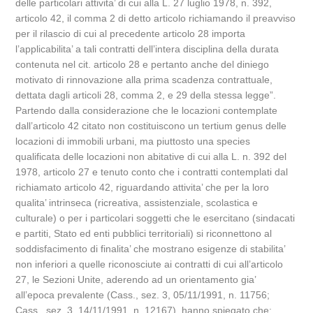
delle particolari attivita’ di cui alla L. 27 luglio 1978, n. 392,
articolo 42, il comma 2 di detto articolo richiamando il preavviso
per il rilascio di cui al precedente articolo 28 importa
l’applicabilita’ a tali contratti dell’intera disciplina della durata
contenuta nel cit. articolo 28 e pertanto anche del diniego
motivato di rinnovazione alla prima scadenza contrattuale,
dettata dagli articoli 28, comma 2, e 29 della stessa legge”.
Partendo dalla considerazione che le locazioni contemplate
dall’articolo 42 citato non costituiscono un tertium genus delle
locazioni di immobili urbani, ma piuttosto una species
qualificata delle locazioni non abitative di cui alla L. n. 392 del
1978, articolo 27 e tenuto conto che i contratti contemplati dal
richiamato articolo 42, riguardando attivita’ che per la loro
qualita’ intrinseca (ricreativa, assistenziale, scolastica e
culturale) o per i particolari soggetti che le esercitano (sindacati
e partiti, Stato ed enti pubblici territoriali) si riconnettono al
soddisfacimento di finalita’ che mostrano esigenze di stabilita’
non inferiori a quelle riconosciute ai contratti di cui all’articolo
27, le Sezioni Unite, aderendo ad un orientamento gia’
all’epoca prevalente (Cass., sez. 3, 05/11/1991, n. 11756;
Cass., sez. 3, 14/11/1991, n. 12167), hanno spiegato che: