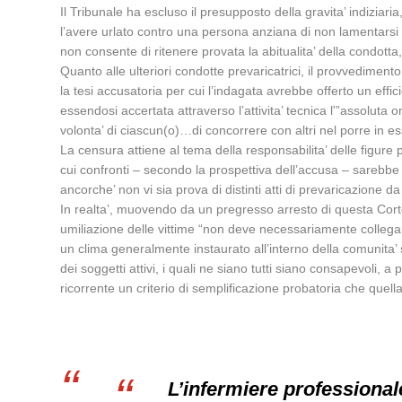
Il Tribunale ha escluso il presupposto della gravita’ indiziari
l’avere urlato contro una persona anziana di non lamentarsi c
non consente di ritenere provata la abitualita’ della condotta, 
Quanto alle ulteriori condotte prevaricatrici, il provvediment
la tesi accusatoria per cui l’indagata avrebbe offerto un effi
essendosi accertata attraverso l’attivita’ tecnica l'”assoluta
volonta’ di ciascun(o)…di concorrere con altri nel porre in es
La censura attiene al tema della responsabilita’ delle figure p
cui confronti – secondo la prospettiva dell’accusa – sarebbe co
ancorche’ non vi sia prova di distinti atti di prevaricazione da
In realta’, muovendo da un pregresso arresto di questa Corte 
umiliazione delle vittime “non deve necessariamente collegar
un clima generalmente instaurato all’interno della comunita’
dei soggetti attivi, i quali ne siano tutti siano consapevoli, a 
ricorrente un criterio di semplificazione probatoria che quel
L’infermiere professionale