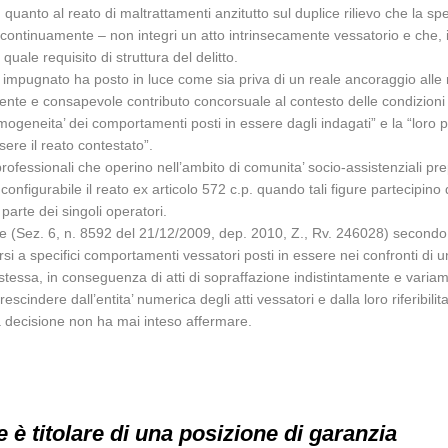
a, quanto al reato di maltrattamenti anzitutto sul duplice rilievo che la s
ontinuamente – non integri un atto intrinsecamente vessatorio e che, in 
quale requisito di struttura del delitto.
o impugnato ha posto in luce come sia priva di un reale ancoraggio alle r
ciente e consapevole contributo concorsuale al contesto delle condizioni d
 omogeneita’ dei comportamenti posti in essere dagli indagati” e la “loro
sere il reato contestato”.
rofessionali che operino nell’ambito di comunita’ socio-assistenziali prepo
nfigurabile il reato ex articolo 572 c.p. quando tali figure partecipino di
 parte dei singoli operatori.
(Sez. 6, n. 8592 del 21/12/2009, dep. 2010, Z., Rv. 246028) secondo il q
si a specifici comportamenti vessatori posti in essere nei confronti di
 stessa, in conseguenza di atti di sopraffazione indistintamente e vari
prescindere dall’entita’ numerica degli atti vessatori e dalla loro riferibili
la decisione non ha mai inteso affermare.
 è titolare di una posizione di garanzia