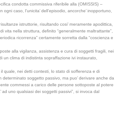
pecifica condotta commissiva riferibile alla (OMISSIS) –
ogni caso, l’unicita’ dell’episodio, ancorche’ inopportuno,
isultanze istruttorie, risultando cosi’ meramente apodittica,
i vita nella struttura, definito “generalmente maltrattante”,
 periodica ricorrenza” certamente sorretta dalla “coscienza e
ste alla vigilanza, assistenza e cura di soggetti fragili, nei
 un clima di indistinta sopraffazione ivi instaurato,
uale, nei detti contesti, lo stato di sofferenza e di
 un determinato soggetto passivo, ma puo’ derivare anche da
amente commessi a carico delle persone sottoposte al potere
ta’ ad uno qualsiasi dei soggetti passivi”, si invoca dal