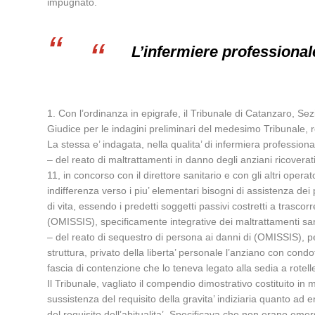
impugnato.
L’infermiere professionale
1. Con l’ordinanza in epigrafe, il Tribunale di Catanzaro, Se
Giudice per le indagini preliminari del medesimo Tribunale, re
La stessa e’ indagata, nella qualita’ di infermiera professiona
– del reato di maltrattamenti in danno degli anziani ricoverat
11, in concorso con il direttore sanitario e con gli altri ope
indifferenza verso i piu’ elementari bisogni di assistenza dei
di vita, essendo i predetti soggetti passivi costretti a trasco
(OMISSIS), specificamente integrative dei maltrattamenti sareb
– del reato di sequestro di persona ai danni di (OMISSIS), per
struttura, privato della liberta’ personale l’anziano con cond
fascia di contenzione che lo teneva legato alla sedia a rotelle
Il Tribunale, vagliato il compendio dimostrativo costituito 
sussistenza del requisito della gravita’ indiziaria quanto ad 
del requisito dell’abitualita’. Specificava che non erano eme