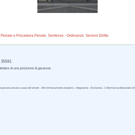
to Penale e Procedura Penale
,
Sentenze - Ordinanze
,
Sezioni Diritto
 35591.
itolare di una posizione di garanzia
na persona anziana a causa dei lamenti – Atto intrinsecamente vessatorio – Integrazione – Esclusione – L’infermiere professionale è tit