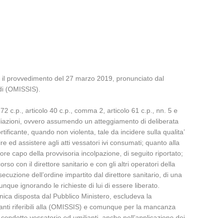
rso il provvedimento del 27 marzo 2019, pronunciato dal
 di (OMISSIS).
2 c.p., articolo 40 c.p., comma 2, articolo 61 c.p., nn. 5 e
 umiliazioni, ovvero assumendo un atteggiamento di deliberata
tificante, quando non violenta, tale da incidere sulla qualita’
re ed assistere agli atti vessatori ivi consumati; quanto alla
ore capo della provvisoria incolpazione, di seguito riportato;
o con il direttore sanitario e con gli altri operatori della
ecuzione dell’ordine impartito dal direttore sanitario, di una
unque ignorando le richieste di lui di essere liberato.
nica disposta dal Pubblico Ministero, escludeva la
attanti riferibili alla (OMISSIS) e comunque per la mancanza
 condotte vessatorie ed umilianti, anche nell’applicazione dei