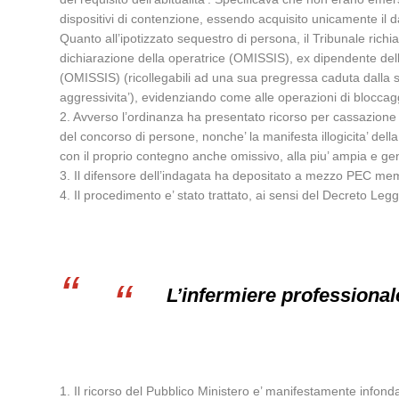
dispositivi di contenzione, essendo acquisito unicamente il dat
Quanto all’ipotizzato sequestro di persona, il Tribunale richia
dichiarazione della operatrice (OMISSIS), ex dipendente della
(OMISSIS) (ricollegabili ad una sua pregressa caduta dalla sed
aggressivita’), evidenziando come alle operazioni di bloccaggio
2. Avverso l’ordinanza ha presentato ricorso per cassazione 
del concorso di persone, nonche’ la manifesta illogicita’ del
con il proprio contegno anche omissivo, alla piu’ ampia e gen
3. Il difensore dell’indagata ha depositato a mezzo PEC memori
4. Il procedimento e’ stato trattato, ai sensi del Decreto Leg
L’infermiere professionale
1. Il ricorso del Pubblico Ministero e’ manifestamente infond