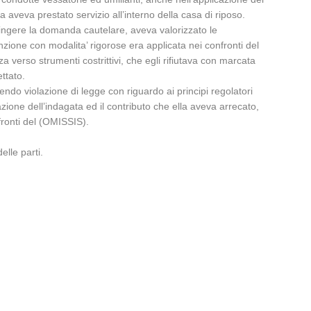
a aveva prestato servizio all’interno della casa di riposo.
espingere la domanda cautelare, aveva valorizzato le
nzione con modalita’ rigorose era applicata nei confronti del
a verso strumenti costrittivi, che egli rifiutava con marcata
ettato.
ndo violazione di legge con riguardo ai principi regolatori
zione dell’indagata ed il contributo che ella aveva arrecato,
fronti del (OMISSIS).
elle parti.