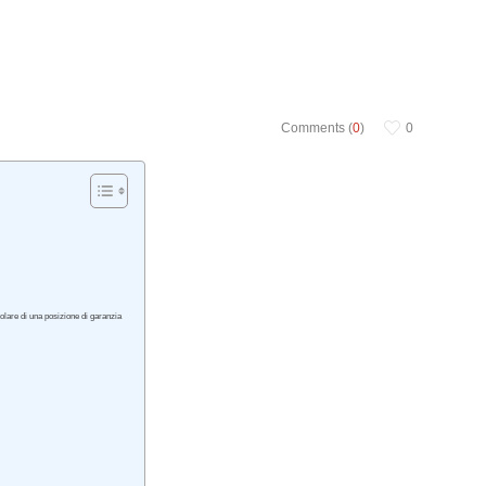
Comments (
0
)
0
olare di una posizione di garanzia