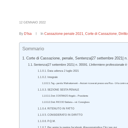
12 GENNAIO 2022
By
D'Isa
In
Cassazione penale 2021
,
Corte di Cassazione
,
Dirit
Sommario
Corte di Cassazione, penale, Sentenza|27 settembre 2021| n.
Sentenza|27 settembre 2021| n. 35591. L’infermiere professionale è t
Data udienza 2 luglio 2021
Integrale
Tag – parola: Maltrattamenti – Anziani ricoverati presso una Rsa – Urla contro u
SEZIONE SESTA PENALE
Dott. COSTANZO Angelo – Presidente
Dott. RICCIO Stefania – rel. Consigliere
RITENUTO IN FATTO
CONSIDERATO IN DIRITTO
P.Q.M.
Per aprire la pagina facebook @avvrenatodisa Cliccare qui