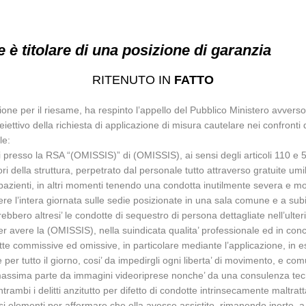
 è titolare di una posizione di garanzia
RITENUTO IN
FATTO
zione per il riesame, ha respinto l’appello del Pubblico Ministero avve
iettivo della richiesta di applicazione di misura cautelare nei confronti
le:
i presso la RSA “(OMISSIS)” di (OMISSIS), ai sensi degli articoli 110 e 57
ratori della struttura, perpetrato dal personale tutto attraverso gratuite
 pazienti, in altri momenti tenendo una condotta inutilmente severa e mor
rrere l’intera giornata sulle sedie posizionate in una sala comune e a subi
bero altresi’ le condotte di sequestro di persona dettagliate nell’ulteri
 avere la (OMISSIS), nella suindicata qualita’ professionale ed in concors
otte commissive ed omissive, in particolare mediante l’applicazione, in es
 per tutto il giorno, cosi’ da impedirgli ogni liberta’ di movimento, e com
in massima parte da immagini videoriprese nonche’ da una consulenza tec
entrambi i delitti anzitutto per difetto di condotte intrinsecamente maltr
rsi elementi per affermare che ella avesse assistito, rimanendo inerte, a