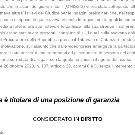
o che in alcuni dei giorni in cui il (OMISSIS) vi era stato sottoposto, ell
mava altresi’ i rilievi del Giudice per le indagini preliminari che, nel r
 casa di riposo, la quale aveva esposto le ragioni per le quali la conte
ia a rotelle; alla sua notevole forza fisica, alla sua strenua insofferenz
 erano stati talora presenti i congiunti di lui, i quali nulla avevano obi
il Procuratore della Repubblica presso il Tribunale di Catanzaro, deduce
la motivazione, sull’assunto che dalle videoriprese emergeva la partecipa
eralizzata attivita’ di maltrattamenti ed al sequestro di persona nei con
a corredata di allegati, con la quale ha chiesto il rigetto del ricorso.
ge 28 ottobre 2020, n. 137, articolo 23, commi 8 e 9, senza l’intervento d
 è titolare di una posizione di garanzia
CONSIDERATO IN
DIRITTO
ato.