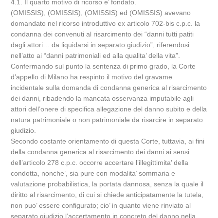
4.1. Il quarto motivo di ricorso e’ fondato.
(OMISSIS), (OMISSIS), (OMISSIS) ed (OMISSIS) avevano
domandato nel ricorso introduttivo ex articolo 702-bis c.p.c. la
condanna dei convenuti al risarcimento dei “danni tutti patiti
dagli attori… da liquidarsi in separato giudizio”, riferendosi
nell’atto ai “danni patrimoniali ed alla qualita’ della vita”.
Confermando sul punto la sentenza di primo grado, la Corte
d’appello di Milano ha respinto il motivo del gravame
incidentale sulla domanda di condanna generica al risarcimento
dei danni, ribadendo la mancata osservanza imputabile agli
attori dell’onere di specifica allegazione del danno subito e della
natura patrimoniale o non patrimoniale da risarcire in separato
giudizio.
Secondo costante orientamento di questa Corte, tuttavia, ai fini
della condanna generica al risarcimento dei danni ai sensi
dell’articolo 278 c.p.c. occorre accertare l’illegittimita’ della
condotta, nonche’, sia pure con modalita’ sommaria e
valutazione probabilistica, la portata dannosa, senza la quale il
diritto al risarcimento, di cui si chiede anticipatamente la tutela,
non puo’ essere configurato; cio’ in quanto viene rinviato al
separato giudizio l’accertamento in concreto del danno nella