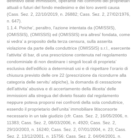
definitivo delle immissioni, operante nei confronti dei proprietari
attuali o futuri del fondo medesimo e dei loro aventi causa
(Cass. Sez. 2, 22/10/2019, n. 26882; Cass. Sez. 2, 27/02/1976,
n. 647).
1.1.4. Poiche’, peraltro, l’azione intentata da (OMISSIS),
(OMISSIS), (OMISSIS) ed (OMISSIS) era altresi’ fondata, come
si vedra’ a proposito della terza censura, sulla asserita
violazione da parte della conduttrice (OMISSIS) s.r.l., esercente
l’attivita’ di bar, di una prescrizione contenuta nel regolamento
condominiale di non destinare i singoli locali di proprieta’
esclusiva dell’edificio a determinati usi e di rispettare l’orario di
chiusura previsto delle ore 22 (prescrizione da ricondurre alla
categoria delle servitu’ atipiche), la domanda di cessazione
dell’attivita’ abusiva e di accertamento della illiceita’ delle
immissioni alla stregua del divieto fissato dal regolamento
neppure poteva proporsi nei confronti della sola conduttrice,
essendo il proprietario dell’unita’ immobiliare litisconsorte
necessario in un tale giudizio (cfr. Cass. Sez. 2, 16/05/2006, n.
11383; Cass. Sez. 2, 08/03/2006, n. 4920; Cass. Sez. 2,
29/10/2003, n. 16240; Cass. Sez. 2, 07/01/2004, n. 23; Cass.
Sez. 2, 13/12/2001, n. 15756; Cass. Sez. 2, 04/04/2001, n.