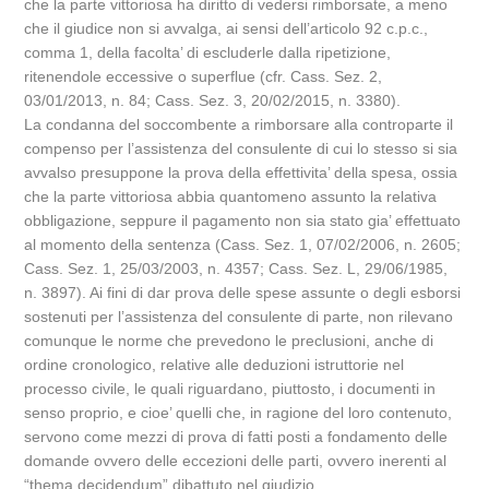
che la parte vittoriosa ha diritto di vedersi rimborsate, a meno
che il giudice non si avvalga, ai sensi dell’articolo 92 c.p.c.,
comma 1, della facolta’ di escluderle dalla ripetizione,
ritenendole eccessive o superflue (cfr. Cass. Sez. 2,
03/01/2013, n. 84; Cass. Sez. 3, 20/02/2015, n. 3380).
La condanna del soccombente a rimborsare alla controparte il
compenso per l’assistenza del consulente di cui lo stesso si sia
avvalso presuppone la prova della effettivita’ della spesa, ossia
che la parte vittoriosa abbia quantomeno assunto la relativa
obbligazione, seppure il pagamento non sia stato gia’ effettuato
al momento della sentenza (Cass. Sez. 1, 07/02/2006, n. 2605;
Cass. Sez. 1, 25/03/2003, n. 4357; Cass. Sez. L, 29/06/1985,
n. 3897). Ai fini di dar prova delle spese assunte o degli esborsi
sostenuti per l’assistenza del consulente di parte, non rilevano
comunque le norme che prevedono le preclusioni, anche di
ordine cronologico, relative alle deduzioni istruttorie nel
processo civile, le quali riguardano, piuttosto, i documenti in
senso proprio, e cioe’ quelli che, in ragione del loro contenuto,
servono come mezzi di prova di fatti posti a fondamento delle
domande ovvero delle eccezioni delle parti, ovvero inerenti al
“thema decidendum” dibattuto nel giudizio.