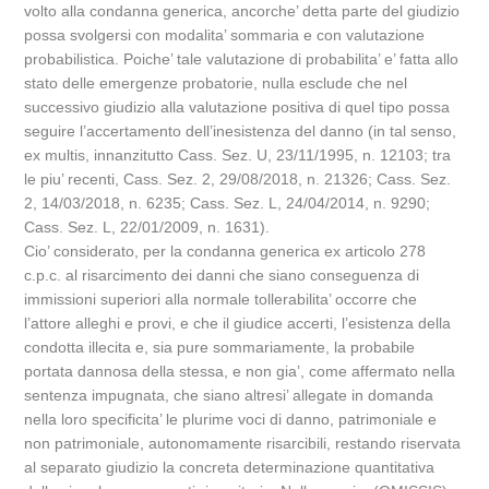
volto alla condanna generica, ancorche’ detta parte del giudizio
possa svolgersi con modalita’ sommaria e con valutazione
probabilistica. Poiche’ tale valutazione di probabilita’ e’ fatta allo
stato delle emergenze probatorie, nulla esclude che nel
successivo giudizio alla valutazione positiva di quel tipo possa
seguire l’accertamento dell’inesistenza del danno (in tal senso,
ex multis, innanzitutto Cass. Sez. U, 23/11/1995, n. 12103; tra
le piu’ recenti, Cass. Sez. 2, 29/08/2018, n. 21326; Cass. Sez.
2, 14/03/2018, n. 6235; Cass. Sez. L, 24/04/2014, n. 9290;
Cass. Sez. L, 22/01/2009, n. 1631).
Cio’ considerato, per la condanna generica ex articolo 278
c.p.c. al risarcimento dei danni che siano conseguenza di
immissioni superiori alla normale tollerabilita’ occorre che
l’attore alleghi e provi, e che il giudice accerti, l’esistenza della
condotta illecita e, sia pure sommariamente, la probabile
portata dannosa della stessa, e non gia’, come affermato nella
sentenza impugnata, che siano altresi’ allegate in domanda
nella loro specificita’ le plurime voci di danno, patrimoniale e
non patrimoniale, autonomamente risarcibili, restando riservata
al separato giudizio la concreta determinazione quantitativa