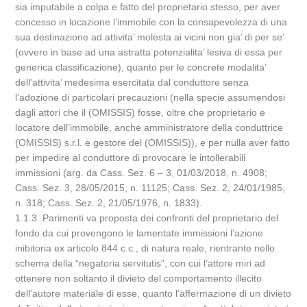
sia imputabile a colpa e fatto del proprietario stesso, per aver
concesso in locazione l’immobile con la consapevolezza di una
sua destinazione ad attivita’ molesta ai vicini non gia’ di per se’
(ovvero in base ad una astratta potenzialita’ lesiva di essa per
generica classificazione), quanto per le concrete modalita’
dell’attivita’ medesima esercitata dal conduttore senza
l’adozione di particolari precauzioni (nella specie assumendosi
dagli attori che il (OMISSIS) fosse, oltre che proprietario e
locatore dell’immobile, anche amministratore della conduttrice
(OMISSIS) s.r.l. e gestore del (OMISSIS)), e per nulla aver fatto
per impedire al conduttore di provocare le intollerabili
immissioni (arg. da Cass. Sez. 6 – 3, 01/03/2018, n. 4908;
Cass. Sez. 3, 28/05/2015, n. 11125; Cass. Sez. 2, 24/01/1985,
n. 318; Cass. Sez. 2, 21/05/1976, n. 1833).
1.1.3. Parimenti va proposta dei confronti del proprietario del
fondo da cui provengono le lamentate immissioni l’azione
inibitoria ex articolo 844 c.c., di natura reale, rientrante nello
schema della “negatoria servitutis”, con cui l’attore miri ad
ottenere non soltanto il divieto del comportamento illecito
dell’autore materiale di esse, quanto l’affermazione di un divieto