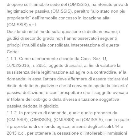
di opere sull’immobile sede del (OMISSIS), ha ritenuto privo di
legittimazione passiva (OMISSIS), peraltro “allo stato non piu’
proprietario” dell’immobile concesso in locazione alla
(OMISSIS) s.r.l.
Decidendo in tal modo sulla questione di diritto in esame, i
giudici di secondo grado non hanno osservato i seguenti
principi ritraibili dalla consolidata interpretazione di questa
Corte:
1.1.1. Come ulteriormente chiarito da Cass. Sez. U,
16/02/2016, n. 2951, oggetto di analisi, ai fini di valutare la
sussistenza della legittimazione ad agire o a contraddire, e’ la
domanda: in essa l’attore deve affermare di essere titolare del
diritto dedotto in giudizio e che al convenuto spetta la titolarita’
passiva dell’azione, e cioe’ prospettare che il soggetto evocato
e’ titolare dell’obbligo o della diversa situazione soggettiva
passiva dedotta in giudizio.
1.1.2. In presenza di domanda, quale quella proposta da
(OMISSIS), (OMISSIS), (OMISSIS) ed (OMISSIS), con la quale
il proprietario di un fondo agisca, ai sensi degli articoli 844 e
2043 c.c., per ottenere la cessazione di intollerabili immissioni