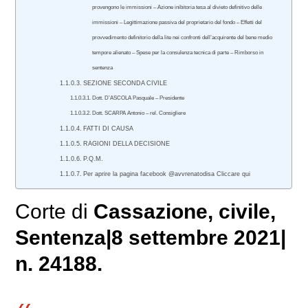
provengono le immissioni – Azione inibitoria tesa al divieto definitivo delle
immissioni – Legittimazione passiva del proprietario del fondo – Effetti del
provvedimento definitorio della lite nei confronti dell’acquirente del bene medio
tempore alienato – Spese per la consulenza tecnica di parte – Rimborso in
sentenza
SEZIONE SECONDA CIVILE
Dott. D’ASCOLA Pasquale – Presidente
Dott. SCARPA Antonio – rel. Consigliere
FATTI DI CAUSA
RAGIONI DELLA DECISIONE
P.Q.M.
Per aprire la pagina facebook @avvrenatodisa Cliccare qui
Corte di
Cassazione,
civile
,
Sentenza|8 settembre 2021|
n. 24188.