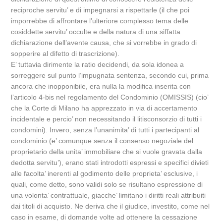
reciproche servitu’ e di impegnarsi a rispettarle (il che poi
imporrebbe di affrontare l’ulteriore complesso tema delle
cosiddette servitu’ occulte e della natura di una siffatta
dichiarazione dell’avente causa, che si vorrebbe in grado di
sopperire al difetto di trascrizione).
E’ tuttavia dirimente la ratio decidendi, da sola idonea a
sorreggere sul punto l’impugnata sentenza, secondo cui, prima
ancora che inopponibile, era nulla la modifica inserita con
l’articolo 4-bis nel regolamento del Condominio (OMISSIS) (cio’
che la Corte di Milano ha apprezzato in via di accertamento
incidentale e percio’ non necessitando il litisconsorzio di tutti i
condomini). Invero, senza l’unanimita’ di tutti i partecipanti al
condominio (e’ comunque senza il consenso negoziale del
proprietario della unita’ immobiliare che si vuole gravata dalla
dedotta servitu’), erano stati introdotti espressi e specifici divieti
alle facolta’ inerenti al godimento delle proprieta’ esclusive, i
quali, come detto, sono validi solo se risultano espressione di
una volonta’ contrattuale, giacche’ limitano i diritti reali attribuiti
dai titoli di acquisto. Ne deriva che il giudice, investito, come nel
caso in esame, di domande volte ad ottenere la cessazione