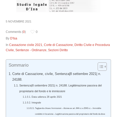
5 NOVEMBRE 2021
Comments (
0
)
0
By
D'Isa
In
Cassazione civile 2021
,
Corte di Cassazione
,
Diritto Civile e Procedura
Civile
,
Sentenze - Ordinanze
,
Sezioni Diritto
Sommario
Corte di Cassazione, civile, Sentenza|8 settembre 2021| n.
24188.
Sentenza|8 settembre 2021| n. 24188. Legittimazione passiva del
proprietario del fondo e le immissioni
Data udienza 28 aprile 2021
Integrale
Tag/parola chiave: Immissioni – Azione ex art. 844 cc e 2043 cc – Immobile
condotto in locazione – Legittimazione passiva del proprietario del fondo da dove