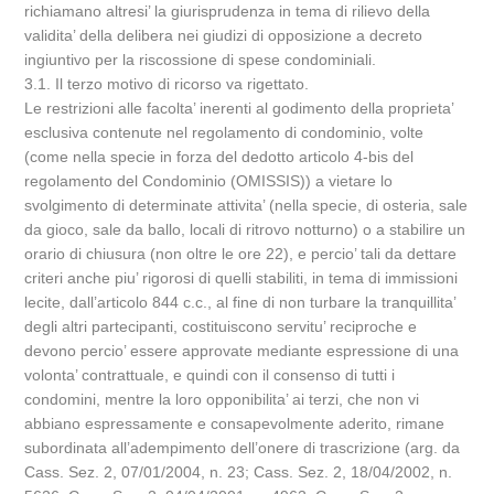
richiamano altresi’ la giurisprudenza in tema di rilievo della
validita’ della delibera nei giudizi di opposizione a decreto
ingiuntivo per la riscossione di spese condominiali.
3.1. Il terzo motivo di ricorso va rigettato.
Le restrizioni alle facolta’ inerenti al godimento della proprieta’
esclusiva contenute nel regolamento di condominio, volte
(come nella specie in forza del dedotto articolo 4-bis del
regolamento del Condominio (OMISSIS)) a vietare lo
svolgimento di determinate attivita’ (nella specie, di osteria, sale
da gioco, sale da ballo, locali di ritrovo notturno) o a stabilire un
orario di chiusura (non oltre le ore 22), e percio’ tali da dettare
criteri anche piu’ rigorosi di quelli stabiliti, in tema di immissioni
lecite, dall’articolo 844 c.c., al fine di non turbare la tranquillita’
degli altri partecipanti, costituiscono servitu’ reciproche e
devono percio’ essere approvate mediante espressione di una
volonta’ contrattuale, e quindi con il consenso di tutti i
condomini, mentre la loro opponibilita’ ai terzi, che non vi
abbiano espressamente e consapevolmente aderito, rimane
subordinata all’adempimento dell’onere di trascrizione (arg. da
Cass. Sez. 2, 07/01/2004, n. 23; Cass. Sez. 2, 18/04/2002, n.