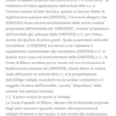
motivo di appello proposto da (OMISSIS) s.r.l. e (OMISSIS)”, la
violazione e/o falsa applicazione dell’articolo 844 c.c. e
l’omesso esame di fatto decisivo, quanto al ritenuto difetto di
legittimazione passiva del (OMISSIS). I ricorrenti allegano che
(OMISSIS) fosse ancora amministratore della nuova societa’
proprietaria dell’immobile del “(OMISSIS)”, nonche’ proprietario
dell’immobile gia’ utilizzato dalla (OMISSIS) s.r.l. per l’intera
durata del giudizio di primo grado. Quale proprietario dell’unita’
immobiliare, il (OMISSIS) era tenuto a far rispettare il
regolamento condominiale alla conduttrice (OMISSIS) s.r.l. In
quanto socio unico ed amministratore della (OMISSIS) s.r.l., la
Corte di Milano avrebbe percio’ errato nel non riconoscere la
legittimazione passiva del (OMISSIS), stante altresi’ la natura
reale dell’azione ex articolo 844 c.c. e la prospettazione
dell’obbligo solidale risarcitorio tra la societa’ conduttrice e il
soggetto locatore dell’immobile, nonche’ “dispositore” della
societa’ che gestiva l’azienda.
1.1. Il primo motivo di ricorso e’ fondato.
La Corte d’appello di Milano, rilevato che le domande proposte
dagli attori avevano riguardo soltanto alla imposizione di
obblighi di facere e non facere, e non anche alla realizzazione