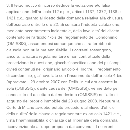
3. Il terzo motivo di ricorso deduce la violazione e/o falsa
applicazione dell’articolo 112 c.p.c., articoli 1137, 1372, 1138 e
1421 c.c., quanto al rigetto della domanda relativa alla chiusura
dell’esercizio entro le ore 22. Si censura l’indebita valutazione,
mediante accertamento incidentale, della invalidita’ del divieto
contenuto nell’articolo 4-bis del regolamento del Condominio
(OMISSIS), assumendosi comunque che si tratterebbe di
clausola non nulla ma annullabile. I ricorrenti sostengono,
ancora, la natura regolamentare e non contrattuale della
prescrizione in questione, giacche’ specificazione dei piu’ ampi
divieti contenuti nell’originario articolo 4. Inoltre, il regolamento
di condominio, gia’ novellato con l’inserimento dell’articolo 4-bis
(approvato il 29 ottobre 2007 con Delib. in cui era assente la
sola (OMISSIS), dante causa del (OMISSIS)), venne dato per
conosciuto ed accettato dal medesimo (OMISSIS) nell’atto di
acquisto del proprio immobile del 23 giugno 2008. Neppure la
Corte di Milano avrebbe potuto procedere al rilievo d’ufficio
della nullita’ della clausola regolamentare ex articolo 1421 c.c.,
vista l’inammissibilita’ dichiarata dal Tribunale della domanda
riconvenzionale all’uopo proposta dai convenuti. I ricorrenti