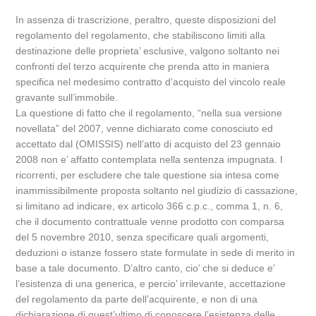
In assenza di trascrizione, peraltro, queste disposizioni del
regolamento del regolamento, che stabiliscono limiti alla
destinazione delle proprieta’ esclusive, valgono soltanto nei
confronti del terzo acquirente che prenda atto in maniera
specifica nel medesimo contratto d’acquisto del vincolo reale
gravante sull’immobile.
La questione di fatto che il regolamento, “nella sua versione
novellata” del 2007, venne dichiarato come conosciuto ed
accettato dal (OMISSIS) nell’atto di acquisto del 23 gennaio
2008 non e’ affatto contemplata nella sentenza impugnata. I
ricorrenti, per escludere che tale questione sia intesa come
inammissibilmente proposta soltanto nel giudizio di cassazione,
si limitano ad indicare, ex articolo 366 c.p.c., comma 1, n. 6,
che il documento contrattuale venne prodotto con comparsa
del 5 novembre 2010, senza specificare quali argomenti,
deduzioni o istanze fossero state formulate in sede di merito in
base a tale documento. D’altro canto, cio’ che si deduce e’
l’esistenza di una generica, e percio’ irrilevante, accettazione
del regolamento da parte dell’acquirente, e non di una
dichiarazione di quest’ultimo di conoscere l’esistenza delle