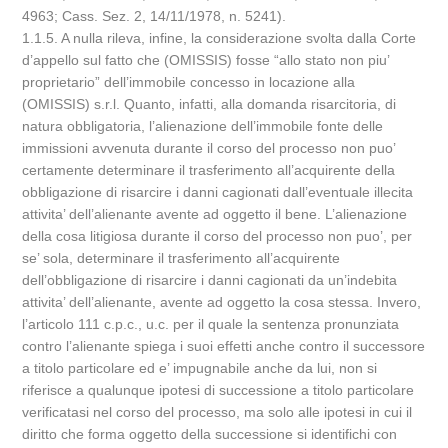
4963; Cass. Sez. 2, 14/11/1978, n. 5241).
1.1.5. A nulla rileva, infine, la considerazione svolta dalla Corte
d’appello sul fatto che (OMISSIS) fosse “allo stato non piu’
proprietario” dell’immobile concesso in locazione alla
(OMISSIS) s.r.l. Quanto, infatti, alla domanda risarcitoria, di
natura obbligatoria, l’alienazione dell’immobile fonte delle
immissioni avvenuta durante il corso del processo non puo’
certamente determinare il trasferimento all’acquirente della
obbligazione di risarcire i danni cagionati dall’eventuale illecita
attivita’ dell’alienante avente ad oggetto il bene. L’alienazione
della cosa litigiosa durante il corso del processo non puo’, per
se’ sola, determinare il trasferimento all’acquirente
dell’obbligazione di risarcire i danni cagionati da un’indebita
attivita’ dell’alienante, avente ad oggetto la cosa stessa. Invero,
l’articolo 111 c.p.c., u.c. per il quale la sentenza pronunziata
contro l’alienante spiega i suoi effetti anche contro il successore
a titolo particolare ed e’ impugnabile anche da lui, non si
riferisce a qualunque ipotesi di successione a titolo particolare
verificatasi nel corso del processo, ma solo alle ipotesi in cui il
diritto che forma oggetto della successione si identifichi con