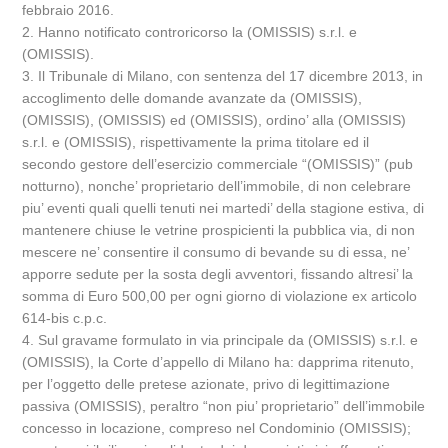
febbraio 2016.
2. Hanno notificato controricorso la (OMISSIS) s.r.l. e
(OMISSIS).
3. Il Tribunale di Milano, con sentenza del 17 dicembre 2013, in
accoglimento delle domande avanzate da (OMISSIS),
(OMISSIS), (OMISSIS) ed (OMISSIS), ordino’ alla (OMISSIS)
s.r.l. e (OMISSIS), rispettivamente la prima titolare ed il
secondo gestore dell’esercizio commerciale “(OMISSIS)” (pub
notturno), nonche’ proprietario dell’immobile, di non celebrare
piu’ eventi quali quelli tenuti nei martedi’ della stagione estiva, di
mantenere chiuse le vetrine prospicienti la pubblica via, di non
mescere ne’ consentire il consumo di bevande su di essa, ne’
apporre sedute per la sosta degli avventori, fissando altresi’ la
somma di Euro 500,00 per ogni giorno di violazione ex articolo
614-bis c.p.c.
4. Sul gravame formulato in via principale da (OMISSIS) s.r.l. e
(OMISSIS), la Corte d’appello di Milano ha: dapprima ritenuto,
per l’oggetto delle pretese azionate, privo di legittimazione
passiva (OMISSIS), peraltro “non piu’ proprietario” dell’immobile
concesso in locazione, compreso nel Condominio (OMISSIS);