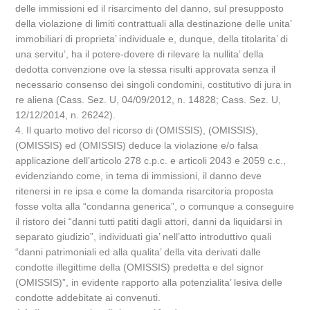
delle immissioni ed il risarcimento del danno, sul presupposto
della violazione di limiti contrattuali alla destinazione delle unita’
immobiliari di proprieta’ individuale e, dunque, della titolarita’ di
una servitu’, ha il potere-dovere di rilevare la nullita’ della
dedotta convenzione ove la stessa risulti approvata senza il
necessario consenso dei singoli condomini, costitutivo di jura in
re aliena (Cass. Sez. U, 04/09/2012, n. 14828; Cass. Sez. U,
12/12/2014, n. 26242).
4. Il quarto motivo del ricorso di (OMISSIS), (OMISSIS),
(OMISSIS) ed (OMISSIS) deduce la violazione e/o falsa
applicazione dell’articolo 278 c.p.c. e articoli 2043 e 2059 c.c.,
evidenziando come, in tema di immissioni, il danno deve
ritenersi in re ipsa e come la domanda risarcitoria proposta
fosse volta alla “condanna generica”, o comunque a conseguire
il ristoro dei “danni tutti patiti dagli attori, danni da liquidarsi in
separato giudizio”, individuati gia’ nell’atto introduttivo quali
“danni patrimoniali ed alla qualita’ della vita derivati dalle
condotte illegittime della (OMISSIS) predetta e del signor
(OMISSIS)”, in evidente rapporto alla potenzialita’ lesiva delle
condotte addebitate ai convenuti.