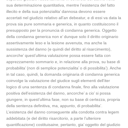
sua determinazione quantitativa, mentre l’esistenza del fatto
illecito e della sua potenzialita’ dannosa devono essere
accertati nel giudizio relativo all’an debeatur, e di essi va data la
prova sia pure sommaria e generica, in quanto costituiscono il
presupposto per la pronuncia di condanna generica. Oggetto
della condanna generica non e’ dunque solo il diritto originario
assertivamente leso e la lesione avvenuta, ma anche la
sussistenza del danno (e quindi del diritto al risarcimento),
ancorche’ quest’ultima valutazione possa essere fatta con
apprezzamento sommario e, in relazione alla prova, su base di
probabilita’ (non di semplice potenzialita’ o di possibilita’). Anche
in tal caso, quindi, la domanda originaria di condanna generica
coinvolge la valutazione del giudice sugli elementi dell’iter
logico di una sentenza di condanna finale, fino alla valutazione
positiva dell’esistenza del danno, ancorche’ a cio’ si possa
giungere, in quest’ultima fase, non su base di certezza, propria
della sentenza definitiva, ma, appunto, di probabilita’.
L’esistenza del danno conseguente alla condotta contra legem
addebitata (e del diritto risarcitorio, a parte l’ulteriore
quantificazione) costituisaine, pertanto, gia’ oggetto del giudizio