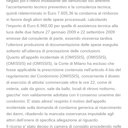
negato poi il rilievo invalidante dei denunciati vizi afferenti
l’accertamento tecnico preventivo e la consulenza tecnica;
quindi rideterminato in Euro 7.605,36 la condanna al rimborso
in favore degli attori delle spese processuali, calcolando
l’importo di Euro 6.960,00 per quelle di assistenza tecnica alla
luce delle due fatture 27 gennaio 2009 e 22 settembre 2009
emesse dal consulente di parte, essendo viceversa tardiva
l’ulteriore produzione di documentazione delle spese eseguita
soltanto all’udienza di precisazione delle conclusioni.
Quanto all’appello incidentale di (OMISSIS), (OMISSIS),
(OMISSIS) ed (OMISSIS), la Corte di Milano ha escluso che
fosse applicabile la prescrizione contenuta nell’articolo 4-bis del
regolamento del Condominio (OMISSIS), concernente il divieto
di esercizio di attivita’ commerciale oltre le ore 22, come di
osteria, sale da gioco, sale da ballo, locali di ritrovo notturno,
giacche’ non validamente adottata con il consenso unanime dei
condomini. E’ stato altresi’ respinto il motivo dell’appello
incidentale sulla domanda di condanna generica al risarcimento
dei danni, ribadendo la mancata osservanza imputabile agli
attori dell’onere di specifica allegazione al riguardo.
Il ricorso e’ stato deciso in camera di consiglio procedendo nelle