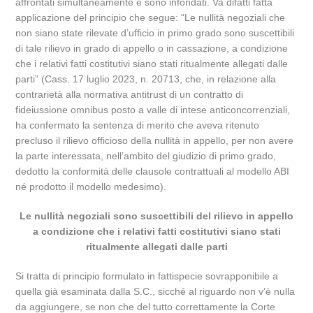
affrontati simultaneamente e sono infondati. Va difatti fatta
applicazione del principio che segue: “Le nullità negoziali che
non siano state rilevate d’ufficio in primo grado sono suscettibili
di tale rilievo in grado di appello o in cassazione, a condizione
che i relativi fatti costitutivi siano stati ritualmente allegati dalle
parti” (Cass. 17 luglio 2023, n. 20713, che, in relazione alla
contrarietà alla normativa antitrust di un contratto di
fideiussione omnibus posto a valle di intese anticoncorrenziali,
ha confermato la sentenza di merito che aveva ritenuto
precluso il rilievo officioso della nullità in appello, per non avere
la parte interessata, nell’ambito del giudizio di primo grado,
dedotto la conformità delle clausole contrattuali al modello ABI
né prodotto il modello medesimo).
Le nullità negoziali sono suscettibili del rilievo in appello
a condizione che i relativi fatti costitutivi siano stati
ritualmente allegati dalle parti
Si tratta di principio formulato in fattispecie sovrapponibile a
quella già esaminata dalla S.C., sicché al riguardo non v’è nulla
da aggiungere, se non che del tutto correttamente la Corte