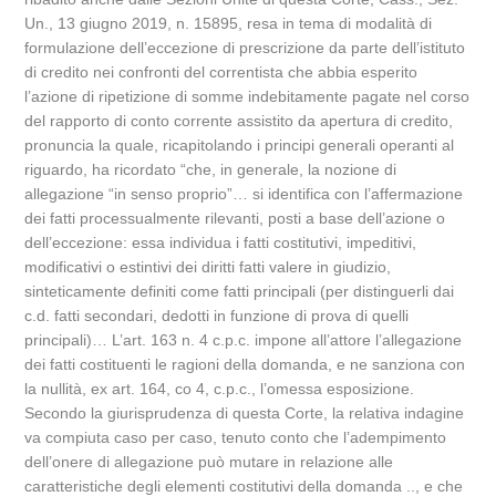
Un., 13 giugno 2019, n. 15895, resa in tema di modalità di
formulazione dell’eccezione di prescrizione da parte dell’istituto
di credito nei confronti del correntista che abbia esperito
l’azione di ripetizione di somme indebitamente pagate nel corso
del rapporto di conto corrente assistito da apertura di credito,
pronuncia la quale, ricapitolando i principi generali operanti al
riguardo, ha ricordato “che, in generale, la nozione di
allegazione “in senso proprio”… si identifica con l’affermazione
dei fatti processualmente rilevanti, posti a base dell’azione o
dell’eccezione: essa individua i fatti costitutivi, impeditivi,
modificativi o estintivi dei diritti fatti valere in giudizio,
sinteticamente definiti come fatti principali (per distinguerli dai
c.d. fatti secondari, dedotti in funzione di prova di quelli
principali)… L’art. 163 n. 4 c.p.c. impone all’attore l’allegazione
dei fatti costituenti le ragioni della domanda, e ne sanziona con
la nullità, ex art. 164, co 4, c.p.c., l’omessa esposizione.
Secondo la giurisprudenza di questa Corte, la relativa indagine
va compiuta caso per caso, tenuto conto che l’adempimento
dell’onere di allegazione può mutare in relazione alle
caratteristiche degli elementi costitutivi della domanda .., e che