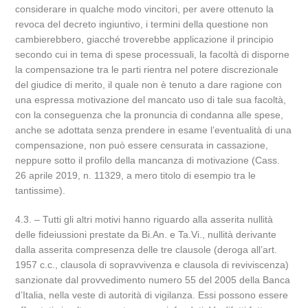
considerare in qualche modo vincitori, per avere ottenuto la
revoca del decreto ingiuntivo, i termini della questione non
cambierebbero, giacché troverebbe applicazione il principio
secondo cui in tema di spese processuali, la facoltà di disporne
la compensazione tra le parti rientra nel potere discrezionale
del giudice di merito, il quale non è tenuto a dare ragione con
una espressa motivazione del mancato uso di tale sua facoltà,
con la conseguenza che la pronuncia di condanna alle spese,
anche se adottata senza prendere in esame l’eventualità di una
compensazione, non può essere censurata in cassazione,
neppure sotto il profilo della mancanza di motivazione (Cass.
26 aprile 2019, n. 11329, a mero titolo di esempio tra le
tantissime).
4.3. – Tutti gli altri motivi hanno riguardo alla asserita nullità
delle fideiussioni prestate da Bi.An. e Ta.Vi., nullità derivante
dalla asserita compresenza delle tre clausole (deroga all’art.
1957 c.c., clausola di sopravvivenza e clausola di reviviscenza)
sanzionate dal provvedimento numero 55 del 2005 della Banca
d’Italia, nella veste di autorità di vigilanza. Essi possono essere