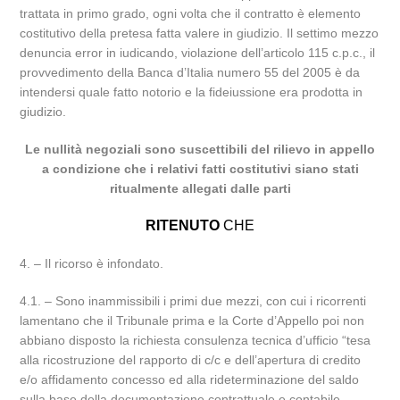
trattata in primo grado, ogni volta che il contratto è elemento
costitutivo della pretesa fatta valere in giudizio. Il settimo mezzo
denuncia error in iudicando, violazione dell’articolo 115 c.p.c., il
provvedimento della Banca d’Italia numero 55 del 2005 è da
intendersi quale fatto notorio e la fideiussione era prodotta in
giudizio.
Le nullità negoziali sono suscettibili del rilievo in appello
a condizione che i relativi fatti costitutivi siano stati
ritualmente allegati dalle parti
RITENUTO
CHE
4. – Il ricorso è infondato.
4.1. – Sono inammissibili i primi due mezzi, con cui i ricorrenti
lamentano che il Tribunale prima e la Corte d’Appello poi non
abbiano disposto la richiesta consulenza tecnica d’ufficio “tesa
alla ricostruzione del rapporto di c/c e dell’apertura di credito
e/o affidamento concesso ed alla rideterminazione del saldo
sulla base della documentazione contrattuale e contabile