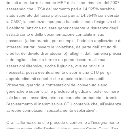
limitati a produrre il decreto MEF dell’ultimo trimestre del 2007,
asserendo che il TSA del momento pari a 14,925% sarebbe
stato superato dal tasso praticato pari al 14,364% considerata
la CMS”, la sentenza impugnata ha sottolineato l’esigenza che
il debitore “anziché ricusare genericamente le risultanze degli
estratti conto e della documentazione contabile in suo
possesso (adombrando, per esempio, l’indebita applicazione di
interessi usurari, ovvero la violazione, da parte dell’istituto di
credito, del divieto di anatocismo), alleghi i dati numerici precisi
e dettagliati, idonei a fornire un primo riscontro alle sue
asserzioni difensive, sicché il giudice, ove ne ravvisi la
necessità, possa eventualmente disporre una CTU per gli
approfondimenti contabili che appaiono indispensabili.
Viceversa, quando le contestazioni del convenuto siano
generiche e superficiali, è precluso al giudice di poter colmare
tale lacuna – assertiva, prima ancora che probatoria – tramite
l’espletamento di inammissibile CTU contabile che, all’evidenza,
avrebbe connotazioni spiccatamente esplorative”.
Ora, l’affermazione che precede e conforme all’insegnamento
ribadito anche dalle Sezioni Unite di questa Corte, Cass., Sez.