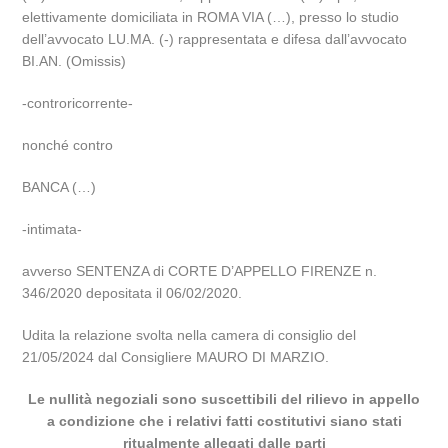
elettivamente domiciliata in ROMA VIA (…), presso lo studio
dell’avvocato LU.MA. (-) rappresentata e difesa dall’avvocato
BI.AN. (Omissis)
-controricorrente-
nonché contro
BANCA (…)
-intimata-
avverso SENTENZA di CORTE D’APPELLO FIRENZE n.
346/2020 depositata il 06/02/2020.
Udita la relazione svolta nella camera di consiglio del
21/05/2024 dal Consigliere MAURO DI MARZIO.
Le nullità negoziali sono suscettibili del rilievo in appello
a condizione che i relativi fatti costitutivi siano stati
ritualmente allegati dalle parti