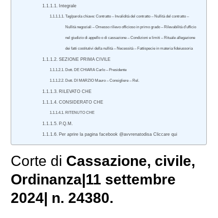
Integrale
Tag/parola chiave: Contratto – Invalidità del contratto – Nullità del contratto –
Nullità negoziali – Omesso rilievo officioso in primo grado – Rilevabilità d’ufficio
nel giudizio di appello o di cassazione – Condizioni e limiti – Rituale allegazione
dei fatti costitutivi della nullità – Necessità – Fattispecie in materia fideiussoria
SEZIONE PRIMA CIVILE
Dott. DE CHIARA Carlo – Presidente
Dott. DI MARZIO Mauro – Consigliere – Rel.
RILEVATO CHE
CONSIDERATO CHE
RITENUTO CHE
P.Q.M.
Per aprire la pagina facebook @avvrenatodisa Cliccare qui
Corte di
Cassazione
,
civile
,
Ordinanza|11 settembre
2024| n. 24380.