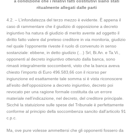
a condizione che i relativi fatti costitutivi siano stati
ritualmente allegati dalle parti
4.2. – L’infondatezza del terzo mezzo è evidente. È appena il
caso di rammentare che il giudizio di opposizione a decreto
ingiuntivo ha natura di giudizio di merito avente ad oggetto il
diritto fatto valere dal preteso creditore in via monitoria, giudizio
nel quale l’opponente riveste il ruolo di convenuto in senso
sostanziale: ebbene, in detto giudizio (…) Srl, Bi.An. e Ta.Vi.,
opponenti al decreto ingiuntivo ottenuto dalla banca, sono
rimasti integralmente soccombenti, visto che la banca aveva
chiesto l’importo di Euro 496.583,66 con il ricorso per
ingiunzione ed esattamente tale somma si è vista riconoscere
all’esito dell’opposizione a decreto ingiuntivo, decreto poi
revocato per una ragione formale costituita da un errore
materiale nell’indicazione, nel decreto, del creditore principale.
Sicché la statuizione sulle spese del Tribunale è perfettamente
conforme al principio della soccombenza sancito dall’articolo 91
c.p.c.
Ma, ove pure volesse ammettersi che gli opponenti fossero da