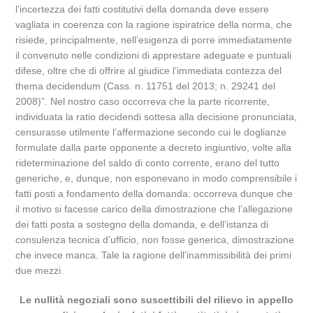
l’incertezza dei fatti costitutivi della domanda deve essere
vagliata in coerenza con la ragione ispiratrice della norma, che
risiede, principalmente, nell’esigenza di porre immediatamente
il convenuto nelle condizioni di apprestare adeguate e puntuali
difese, oltre che di offrire al giudice l’immediata contezza del
thema decidendum (Cass. n. 11751 del 2013; n. 29241 del
2008)”. Nel nostro caso occorreva che la parte ricorrente,
individuata la ratio decidendi sottesa alla decisione pronunciata,
censurasse utilmente l’affermazione secondo cui le doglianze
formulate dalla parte opponente a decreto ingiuntivo, volte alla
rideterminazione del saldo di conto corrente, erano del tutto
generiche, e, dunque, non esponevano in modo comprensibile i
fatti posti a fondamento della domanda: occorreva dunque che
il motivo si facesse carico della dimostrazione che l’allegazione
dei fatti posta a sostegno della domanda, e dell’istanza di
consulenza tecnica d’ufficio, non fosse generica, dimostrazione
che invece manca. Tale la ragione dell’inammissibilità dei primi
due mezzi.
Le nullità negoziali sono suscettibili del rilievo in appello