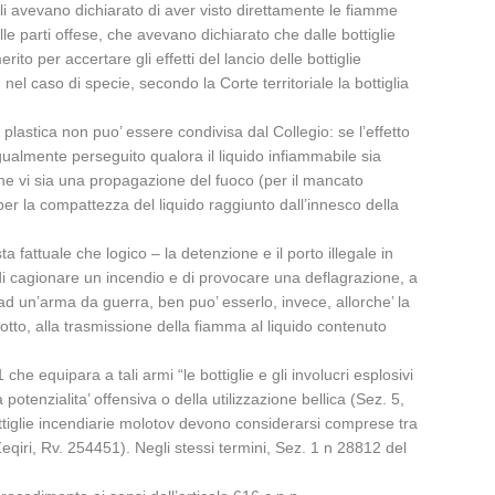
li avevano dichiarato di aver visto direttamente le fiamme
e parti offese, che avevano dichiarato che dalle bottiglie
rito per accertare gli effetti del lancio delle bottiglie
nel caso di specie, secondo la Corte territoriale la bottiglia
 plastica non puo’ essere condivisa dal Collegio: se l’effetto
 ugualmente perseguito qualora il liquido infiammabile sia
a’ che vi sia una propagazione del fuoco (per il mancato
 per la compattezza del liquido raggiunto dall’innesco della
 fattuale che logico – la detenzione e il porto illegale in
’ di cagionare un incendio e di provocare una deflagrazione, a
ad un’arma da guerra, ben puo’ esserlo, invece, allorche’ la
otto, alla trasmissione della fiamma al liquido contenuto
he equipara a tali armi “le bottiglie e gli involucri esplosivi
otenzialita’ offensiva o della utilizzazione bellica (Sez. 5,
ottiglie incendiarie molotov devono considerarsi comprese tra
Zeqiri, Rv. 254451). Negli stessi termini, Sez. 1 n 28812 del