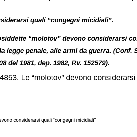
iderarsi quali “congegni micidiali”.
cosiddette “molotov” devono considerarsi co
ella legge penale, alle armi da guerra. (Conf. 
08 del 1981, dep. 1982, Rv. 152579).
853. Le “molotov” devono considerarsi q
no considerarsi quali “congegni micidiali”