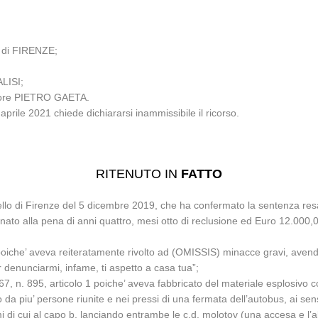
 di FIRENZE;
LISI;
ratore PIETRO GAETA.
aprile 2021 chiede dichiararsi inammissibile il ricorso.
RITENUTO IN
FATTO
llo di Firenze del 5 dicembre 2019, che ha confermato la sentenza resa 
annato alla pena di anni quattro, mesi otto di reclusione ed Euro 12.000,
 poiche’ aveva reiteratamente rivolto ad (OMISSIS) minacce gravi, avend
per denunciarmi, infame, ti aspetto a casa tua”;
1967, n. 895, articolo 1 poiche’ aveva fabbricato del materiale esplosivo co
to da piu’ persone riunite e nei pressi di una fermata dell’autobus, ai s
armi di cui al capo b, lanciando entrambe le c.d. molotov (una accesa e l