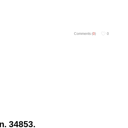
Comments (
0
)
0
n. 34853.