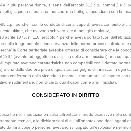
i e in piu’ persone riunite, ai sensi dell’articolo 612 c.p., commi 2 e 
na bottiglia piena di benzina, nonche’ una bottiglia incendiaria con la
e 585 c.p., perche’, con le condotte di cui al capo d, aveva compiuto atti 
queste ultime, che avevano schivato la c.d. bottiglia molotov;
. 18 aprile 1975, n. 110, articolo 4 perche’ aveva portato fuori dall’abita
e della legge penale e inosservanza delle norme processuali stabilite a p
perche’ la Corte territoriale avrebbe omesso di considerare che la condot
967 (avente ad oggetto la disciplina delle armi micidiali), ma con quelle
e dall’imputato avevano caratteristiche non compatibili con il dettato norma
tro) e una delle due era priva di qualsiasi congegno di innesco. In ogni c
 stato confermato dalla vicenda in esame – frantumarsi all’impatto con ef
ivo e rudimentale, non di certo qualificabili come armi micidiali.
CONSIDERATO IN
DIRITTO
descritte nell’imputazione risulta affrontata in modo esaustivo nella sen
tamento tecnico, alle dichiarazioni di cui all’annotazione degli agenti d
usato danni a cose o persone, avevano sviluppato un’esplosione nel mo