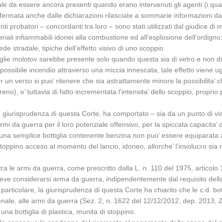
ale da essere ancora presenti quando erano intervenuti gli agenti (i qua
fermata anche dalle dichiarazioni rilasciate a sommarie informazioni dall
i probatori – concordanti tra loro – sono stati utilizzati dal giudice di me
iali infiammabili idonei alla combustione ed all’esplosione dell’ordigno: 
e stradale, tipiche dell’effetto visivo di uno scoppio.
ottiglie molotov sarebbe presente solo quando questa sia di vetro e non di
 il possibile incendio attraverso una miccia innescata, tale effetto viene
se per un verso si puo’ ritenere che sia astrattamente minore la possibilit
no), e’ tuttavia di fatto incrementata l’intensita’ dello scoppio, proprio
 giurisprudenza di questa Corte, ha comportato – sia da un punto di vista
armi da guerra per il loro potenziale offensivo, per la spiccata capacita
i, una semplice bottiglia contenente benzina non puo’ essere equiparata 
oppino acceso al momento del lancio, idoneo, allorche’ l’involucro sia r
ra le armi da guerra, come prescritto dalla L. n. 110 del 1975, articolo 1 c
 deve considerarsi arma da guerra, indipendentemente dal requisito della p
particolare, la giurisprudenza di questa Corte ha chiarito che le c.d. b
 penale, alle armi da guerra (Sez. 2, n. 1622 del 12/12/2012, dep. 2013, 
na bottiglia di plastica, munita di stoppino.