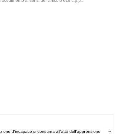
ocedimento ai sensi dell’articolo 616 c.p.p..
zione d’incapace si consuma all’atto dell’apprensione