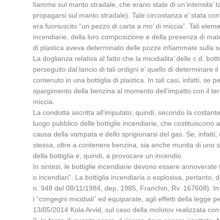
fiamme sul manto stradale, che erano state di un’intensita’ t
propagarsi sul manto stradale). Tale circostanza e’ stata con
era fuoriuscito “un pezzo di carta a mo’ di miccia”. Tali element
incendiarie, della loro composizione e della presenza di mater
di plastica aveva determinato delle pozze infiammate sulla sed
La doglianza relativa al fatto che la micidialita’ delle c.d. b
perseguito dal lancio di tali ordigni e’ quello di determinare
contenuto in una bottiglia di plastica. In tali casi, infatti, 
spargimento della benzina al momento dell’impatto con il terre
miccia.
La condotta ascritta all’imputato, quindi, secondo la costante
luogo pubblico delle bottiglie incendiarie, che costituiscono 
causa della vampata e dello sprigionarsi del gas. Se, infatt
stessa, oltre a contenere benzina, sia anche munita di uno st
della bottiglia e, quindi, a provocare un incendio.
In sintesi, le bottiglie incendiarie devono essere annoverate t
o incendiari”. La bottiglia incendiaria o esplosiva, pertanto,
n. 948 del 08/11/1984, dep. 1985, Franchin, Rv. 167608). In 
i “congegni micidiali” ed equiparate, agli effetti della legge
13/05/2014 Kola Arvid, sul caso della molotov realizzata con u