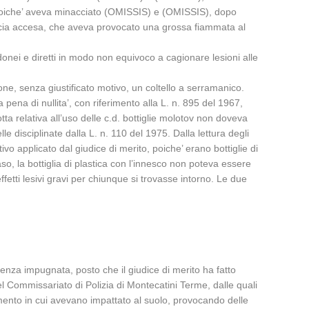
3, poiche’ aveva minacciato (OMISSIS) e (OMISSIS), dopo
 miccia accesa, che aveva provocato una grossa fiammata al
idonei e diretti in modo non equivoco a cagionare lesioni alle
zione, senza giustificato motivo, un coltello a serramanico.
ena di nullita’, con riferimento alla L. n. 895 del 1967,
ta relativa all’uso delle c.d. bottiglie molotov non doveva
 disciplinate dalla L. n. 110 del 1975. Dalla lettura degli
tivo applicato dal giudice di merito, poiche’ erano bottiglie di
aso, la bottiglia di plastica con l’innesco non poteva essere
fetti lesivi gravi per chiunque si trovasse intorno. Le due
tenza impugnata, posto che il giudice di merito ha fatto
el Commissariato di Polizia di Montecatini Terme, dalle quali
mento in cui avevano impattato al suolo, provocando delle