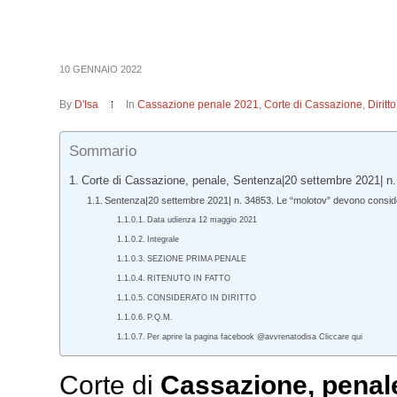
10 GENNAIO 2022
By
D'Isa
In
Cassazione penale 2021
,
Corte di Cassazione
,
Dirit
Sommario
Corte di Cassazione, penale, Sentenza|20 settembre 2021| n.
Sentenza|20 settembre 2021| n. 34853. Le “molotov” devono considera
Data udienza 12 maggio 2021
Integrale
SEZIONE PRIMA PENALE
RITENUTO IN FATTO
CONSIDERATO IN DIRITTO
P.Q.M.
Per aprire la pagina facebook @avvrenatodisa Cliccare qui
Corte di
Cassazione,
penal