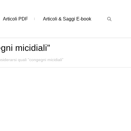
Articoli PDF
Articoli & Saggi E-book
ni micidiali”
iderarsi quali “congegni micidiali”