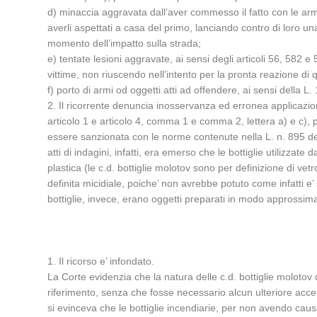
d) minaccia aggravata dall’aver commesso il fatto con le arm
averli aspettati a casa del primo, lanciando contro di loro u
momento dell’impatto sulla strada;
e) tentate lesioni aggravate, ai sensi degli articoli 56, 582 
vittime, non riuscendo nell’intento per la pronta reazione di 
f) porto di armi od oggetti atti ad offendere, ai sensi della L
2. Il ricorrente denuncia inosservanza ed erronea applicazion
articolo 1 e articolo 4, comma 1 e comma 2, lettera a) e c), 
essere sanzionata con le norme contenute nella L. n. 895 del 1
atti di indagini, infatti, era emerso che le bottiglie utilizzat
plastica (le c.d. bottiglie molotov sono per definizione di ve
definita micidiale, poiche’ non avrebbe potuto come infatti e’
bottiglie, invece, erano oggetti preparati in modo approssimat
1. Il ricorso e’ infondato.
La Corte evidenzia che la natura delle c.d. bottiglie molotov 
riferimento, senza che fosse necessario alcun ulteriore accer
si evinceva che le bottiglie incendiarie, per non avendo ca