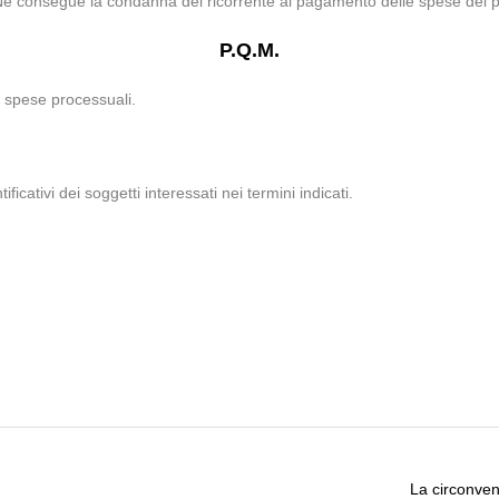
. Ne consegue la condanna del ricorrente al pagamento delle spese del pr
P.Q.M.
e spese processuali.
ificativi dei soggetti interessati nei termini indicati.
La circonven