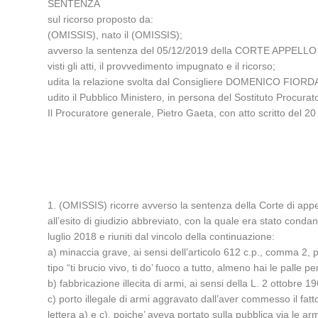
SENTENZA
sul ricorso proposto da:
(OMISSIS), nato il (OMISSIS);
avverso la sentenza del 05/12/2019 della CORTE APPELLO
visti gli atti, il provvedimento impugnato e il ricorso;
udita la relazione svolta dal Consigliere DOMENICO FIORDA
udito il Pubblico Ministero, in persona del Sostituto Procu
Il Procuratore generale, Pietro Gaeta, con atto scritto del 20 
1. (OMISSIS) ricorre avverso la sentenza della Corte di appe
all’esito di giudizio abbreviato, con la quale era stato cond
luglio 2018 e riuniti dal vincolo della continuazione:
a) minaccia grave, ai sensi dell’articolo 612 c.p., comma 2,
tipo “ti brucio vivo, ti do’ fuoco a tutto, almeno hai le palle 
b) fabbricazione illecita di armi, ai sensi della L. 2 ottobre 
c) porto illegale di armi aggravato dall’aver commesso il fat
lettera a) e c), poiche’ aveva portato sulla pubblica via le 