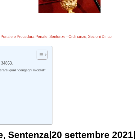
to Penale e Procedura Penale
,
Sentenze - Ordinanze
,
Sezioni Diritto
 34853.
rsi quali “congegni micidiali”
e
, Sentenza|20 settembre 2021| 