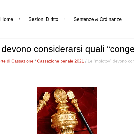
Home
Sezioni Diritto
Sentenze & Ordinanze
 devono considerarsi quali “congeg
rte di Cassazione
/
Cassazione penale 2021
/
Le “molotov” devono cons