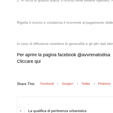
2. In forza di quanto sopra, il ricorso deve essere rigettato
Rigetta il ricorso e condanna il ricorrente al pagamento dell
In caso di diffusione omettere le generalità e gli altri dati ident
Per aprire la pagina facebook
@
avvrenatodisa
Cliccare qui
Share This:
Facebook
Google+
Twitter
Pinterest
La qualifica di pertinenza urbanistica