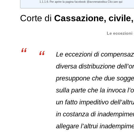
Per aprire la pagina facebook @avvrenatodisa Cliccare qui
Corte di
Cassazione
,
civile
Le eccezioni
Le eccezioni di compensazi
diversa distribuzione dell’on
presuppone che due soggetti 
sulla parte che la invoca l’
un fatto impeditivo dell’alt
in costanza di inadempiment
allegare l’altrui inadempim