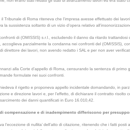
ne, non erano stati redatti gli stati di avanzamento lavori ed era stato
l Tribunale di Roma riteneva che l’impresa avesse effettuato dei lavori a
a la sussistenza soltanto di un vizio d’opera relativo all’insonorizzazio
i confronti di (OMISSIS) s.r.l., escludendo il danno da ritardo trattandos
tre, accoglieva parzialmente la condanna nei confronti del (OMISSIS), c
i direttore dei lavori, non avendo redatto i SAL e per non aver verificat
nnanzi alla Corte d’appello di Roma, censurando la sentenza di primo g
e domande formulate nei suoi confronti.
hiedeva il rigetto e proponeva appello incidentale domandando, in parzia
e e direzione lavori e, per l’effetto, di dichiarare il contratto risolto
isarcimento dei danni quantificati in Euro 16.010,42.
 di compensazione e di inadempimento differiscono per presuppos
 l’eccezione di nullita’ dell’atto di citazione, ritenendo che i fatti po