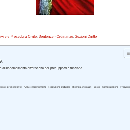
Civile e Procedura Civile
,
Sentenze - Ordinanze
,
Sezioni Diritto
9.
e di inadempimento differiscono per presupposti e funzione
ettazione e direzione lavori – Grave inadempimento – Risoluzione giudiziale – Risarcimento danni – Spese – Compensazione – Presuppo