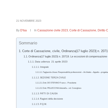
21 NOVEMBRE 2023
By
D'Isa
In
Cassazione civile 2023
,
Corte di Cassazione
,
Diritto 
Sommario
Corte di Cassazione, civile, Ordinanza|17 luglio 2023| n. 2071
Ordinanza|17 luglio 2023| n. 20719. Le eccezioni di compensazione 
Data udienza 21 aprile 2023
Integrale
Tag/parola chiave: Responsabilità professionisti – Architetto – Appalto – prog
SEZIONE TERZA CIVILE
Dott. DE STEFANO Franco – Presidente
Dott. PELLECCHIA Antonella – rel. Consigliere
FATTI DI CAUSA
Ragioni della decisione
P.Q.M.