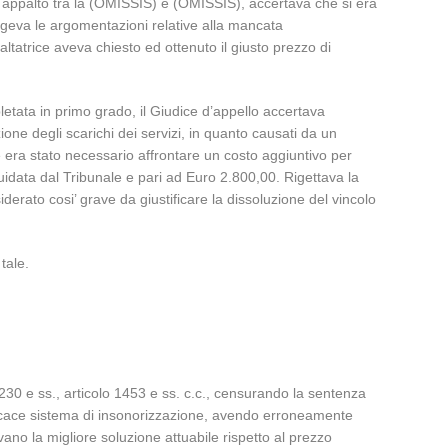
di appalto tra la (OMISSIS) e (OMISSIS), accertava che si era
ingeva le argomentazioni relative alla mancata
tatrice aveva chiesto ed ottenuto il giusto prezzo di
etata in primo grado, il Giudice d’appello accertava
one degli scarichi dei servizi, in quanto causati da un
e era stato necessario affrontare un costo aggiuntivo per
idata dal Tribunale e pari ad Euro 2.800,00. Rigettava la
ato cosi’ grave da giustificare la dissoluzione del vincolo
tale.
e 2230 e ss., articolo 1453 e ss. c.c., censurando la sentenza
ficace sistema di insonorizzazione, avendo erroneamente
avano la migliore soluzione attuabile rispetto al prezzo