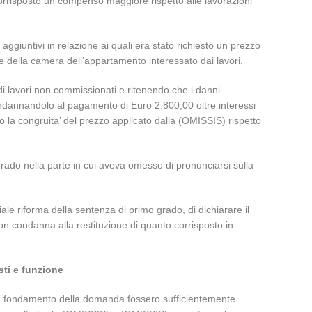
 corrisposto un compenso maggiore rispetto alle lavorazioni
ggiuntivi in relazione ai quali era stato richiesto un prezzo
ne della camera dell’appartamento interessato dai lavori.
i di lavori non commissionati e ritenendo che i danni
ondannandolo al pagamento di Euro 2.800,00 oltre interessi
o la congruita’ del prezzo applicato dalla (OMISSIS) rispetto
rado nella parte in cui aveva omesso di pronunciarsi sulla
le riforma della sentenza di primo grado, di dichiarare il
 con condanna alla restituzione di quanto corrisposto in
ti e funzione
sti a fondamento della domanda fossero sufficientemente