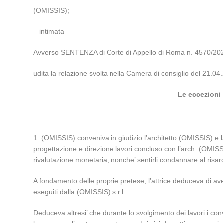
(OMISSIS);
– intimata –
Avverso SENTENZA di Corte di Appello di Roma n. 4570/2020
udita la relazione svolta nella Camera di consiglio del 21.04
Le eccezioni
1. (OMISSIS) conveniva in giudizio l’architetto (OMISSIS) e la 
progettazione e direzione lavori concluso con l’arch. (OMISSI
rivalutazione monetaria, nonche’ sentirli condannare al risarci
A fondamento delle proprie pretese, l’attrice deduceva di aver
eseguiti dalla (OMISSIS) s.r.l..
Deduceva altresi’ che durante lo svolgimento dei lavori i conve