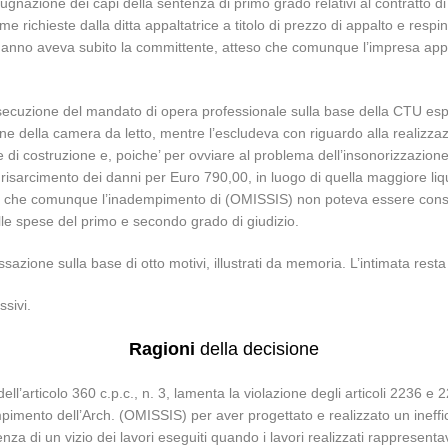
pugnazione dei capi della sentenza di primo grado relativi al contratto 
e richieste dalla ditta appaltatrice a titolo di prezzo di appalto e resp
danno aveva subito la committente, atteso che comunque l’impresa appal
secuzione del mandato di opera professionale sulla base della CTU espl
ne della camera da letto, mentre l’escludeva con riguardo alla realizzazi
e di costruzione e, poiche’ per ovviare al problema dell’insonorizzazion
isarcimento dei danni per Euro 790,00, in luogo di quella maggiore liqu
 che comunque l’inadempimento di (OMISSIS) non poteva essere consider
le spese del primo e secondo grado di giudizio.
zione sulla base di otto motivi, illustrati da memoria. L’intimata resta 
ssivi.
Ragioni
della decisione
 dell’articolo 360 c.p.c., n. 3, lamenta la violazione degli articoli 2236 
mpimento dell’Arch. (OMISSIS) per aver progettato e realizzato un inef
enza di un vizio dei lavori eseguiti quando i lavori realizzati rappresent