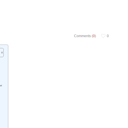
Comments (
0
)
0
sti