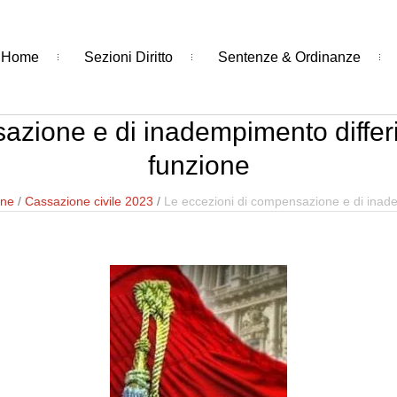
Home
Sezioni Diritto
Sentenze & Ordinanze
azione e di inadempimento differ
funzione
one
/
Cassazione civile 2023
/
Le eccezioni di compensazione e di inade