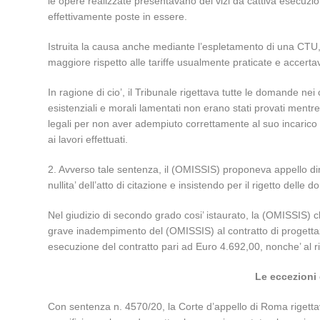
le opere realizzate presentavano dei vizi da cattiva esecuzio
effettivamente poste in essere.
Istruita la causa anche mediante l’espletamento di una CTU, i
maggiore rispetto alle tariffe usualmente praticate e accertav
In ragione di cio’, il Tribunale rigettava tutte le domande ne
esistenziali e morali lamentati non erano stati provati men
legali per non aver adempiuto correttamente al suo incarico d
ai lavori effettuati.
2. Avverso tale sentenza, il (OMISSIS) proponeva appello di
nullita’ dell’atto di citazione e insistendo per il rigetto dell
Nel giudizio di secondo grado cosi’ istaurato, la (OMISSIS) c
grave inadempimento del (OMISSIS) al contratto di progettazion
esecuzione del contratto pari ad Euro 4.692,00, nonche’ al r
Le eccezioni
Con sentenza n. 4570/20, la Corte d’appello di Roma rigettava