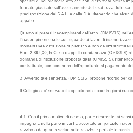
specifici e, nel prendere atto che non vi era stata alcuna im
formato giudicato sull’accertamento dell’esattezza delle somm
predisposizione dei S.A.L. e della DIA, ritenendo che alcun 
appalto.
Quanto ai pretesi inadempimenti dell’arch. (OMISSIS) nell’e
l’inadempimento solo con riguardo ai lavori di insonorizzazio
momentanea ostruzione di pietrisco e non da vizi strutturali 
Euro 2.692,00, la Corte d’appello condannava (OMISSIS) al r
domanda di risoluzione proposta dalla (OMISSIS), ritenendo
contrattuale, con condanna dell’appellante al pagamento del
3. Avverso tale sentenza, (OMISSIS) propone ricorso per cassa
Il Collegio si e’ riservato il deposito nei sessanta giorni succe
4.1. Con il primo motivo di ricorso, parte ricorrente, ai sensi
impugnata nella parte in cui ha accertato un parziale inade
ravvisato da quanto scritto nella relazione peritale la sussist