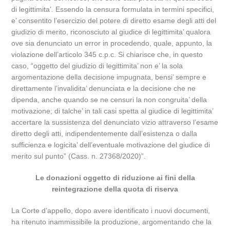
di legittimita’. Essendo la censura formulata in termini specifici,
e’ consentito l’esercizio del potere di diretto esame degli atti del
giudizio di merito, riconosciuto al giudice di legittimita’ qualora
ove sia denunciato un error in procedendo, quale, appunto, la
violazione dell’articolo 345 c.p.c. Si chiarisce che, in questo
caso, “oggetto del giudizio di legittimita’ non e’ la sola
argomentazione della decisione impugnata, bensi’ sempre e
direttamente l’invalidita’ denunciata e la decisione che ne
dipenda, anche quando se ne censuri la non congruita’ della
motivazione; di talche’ in tali casi spetta al giudice di legittimita’
accertare la sussistenza del denunciato vizio attraverso l’esame
diretto degli atti, indipendentemente dall’esistenza o dalla
sufficienza e logicita’ dell’eventuale motivazione del giudice di
merito sul punto” (Cass. n. 27368/2020)”.
Le donazioni oggetto di riduzione ai fini della
reintegrazione della quota di riserva
La Corte d’appello, dopo avere identificato i nuovi documenti,
ha ritenuto inammissibile la produzione, argomentando che la