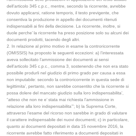
dell’articolo 345 c.p.c., mentre, secondo la ricorrente, avrebbe
dovuto applicarsi, ratione temporis, il testo previgente, che
consentiva la produzione in appello dei documenti ritenuti
indispensabili ai fini della decisione. La ricorrente, inoltre, si
duole perche’ la ricorrente ha preso posizione solo su alcuni dei
documenti prodotti, tacendo degli altri.
2. In relazione al primo motivo in esame la controricorrente
(OMISSIS) ha proposto le seguenti eccezioni: a) l’interessata
aveva sollecitato l’ammissione dei documenti ai sensi
dell’articolo 345 c.p.c., comma 3, sostenendo che non era stato
possibile produrli nel giudizio di primo grado per causa a essa
non imputabile: secondo la controricorrente in questa sede di
legittimita’, pertanto, non sarebbe consentito che la ricorrente si
possa dolere del mancato giudizio sulla loro indispensabilita’,
“atteso che non ne e’ stata mai richiesta l’ammissione in
relazione alla loro indispensabilita’”; b) la Suprema Corte,
attraverso l’esame del ricorso non sarebbe in grado di valutare
il carattere indispensabile dei nuovi documenti; c) in particolare,
quanto ai documenti depositati in data 15 novembre 2016, la
ricorrente avrebbe fatto riferimento a documenti depositati in