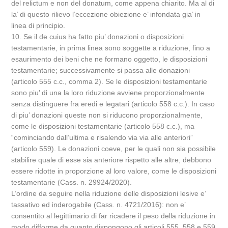
del relictum e non del donatum, come appena chiarito. Ma al di
la’ di questo rilievo l’eccezione obiezione e’ infondata gia’ in
linea di principio.
10. Se il de cuius ha fatto piu’ donazioni o disposizioni
testamentarie, in prima linea sono soggette a riduzione, fino a
esaurimento dei beni che ne formano oggetto, le disposizioni
testamentarie; successivamente si passa alle donazioni
(articolo 555 c.c., comma 2). Se le disposizioni testamentarie
sono piu’ di una la loro riduzione avviene proporzionalmente
senza distinguere fra eredi e legatari (articolo 558 c.c.). In caso
di piu’ donazioni queste non si riducono proporzionalmente,
come le disposizioni testamentarie (articolo 558 c.c.), ma
“cominciando dall’ultima e risalendo via via alle anteriori”
(articolo 559). Le donazioni coeve, per le quali non sia possibile
stabilire quale di esse sia anteriore rispetto alle altre, debbono
essere ridotte in proporzione al loro valore, come le disposizioni
testamentarie (Cass. n. 29924/2020).
L’ordine da seguire nella riduzione delle disposizioni lesive e’
tassativo ed inderogabile (Cass. n. 4721/2016): non e’
consentito al legittimario di far ricadere il peso della riduzione in
modo difforme da quanto dispongono gli articoli 555, 558 e 559