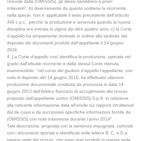
ricevute dalla (OMISSIS), gli stessi sarebbero a priori
irrilevanti”; b) diversamente da quanto sostiene la ricorrente,
nella specie, non e’ applicabile il testo precedente dell’articolo
345 c.p.c., perche’ la produzione e’ avvenuta quando la nuova
disciplina era entrata in vigore da oltre quattro anni; c) la Corte
d’appello ha ampiamente motivato in ordine alla tardivita’ del
deposito dei documenti prodotti dall’appellante il 14 giugno
2016.
4. La Corte d’appello cosi’ identifica la produzione, operata nel
grado dall’attuale ricorrente e dalla stessa Corte ritenuta
inammissibile: “nel corso del giudizio d’appello l’appellante, con
nota di deposito del 14 giugno 2016, ha effettuato ulteriore
produzione documentale costituita da pronuncia in data 14
giugno 2013 dell’Arbitro Bancario di accoglimento del ricorso
proposto dall’appellante contro (OMISSIS) S.p.A. in relazione
alla reticente informazione data all’erede sui rapporti intrattenuti
dal de cuius e da successive specifiche informazioni fornite da
(OMISSIS) con note trasmesse durante l’anno 2014”.
Tale descrizione, proposta con la sentenza impugnata, coincide
con i documenti riportati e identificati nelle lettere B, C, e D a
pagina sette del ricorso, che sono stati prodotti in questa sede