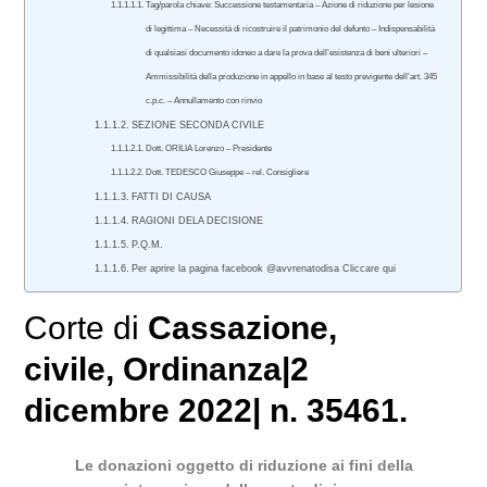
Tag/parola chiave: Successione testamentaria – Azione di riduzione per lesione
di legittima – Necessità di ricostruire il patrimonio del defunto – Indispensabilità
di qualsiasi documento idoneo a dare la prova dell’esistenza di beni ulteriori –
Ammissibilità della produzione in appello in base al testo previgente dell’art. 345
c.p.c. – Annullamento con rinvio
SEZIONE SECONDA CIVILE
Dott. ORILIA Lorenzo – Presidente
Dott. TEDESCO Giuseppe – rel. Consigliere
FATTI DI CAUSA
RAGIONI DELA DECISIONE
P.Q.M.
Per aprire la pagina facebook @avvrenatodisa Cliccare qui
Corte di
Cassazione
,
civile
, Ordinanza|2
dicembre 2022| n. 35461.
Le donazioni oggetto di riduzione ai fini della