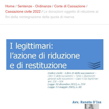
Home
/
Sentenze - Ordinanze
/
Corte di Cassazione
/
Cassazione civile 2022
/
Le donazioni oggetto di riduzione ai
fini della reintegrazione della quota di riserva