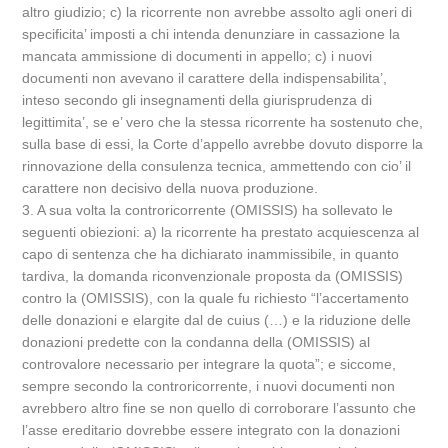
altro giudizio; c) la ricorrente non avrebbe assolto agli oneri di
specificita’ imposti a chi intenda denunziare in cassazione la
mancata ammissione di documenti in appello; c) i nuovi
documenti non avevano il carattere della indispensabilita’,
inteso secondo gli insegnamenti della giurisprudenza di
legittimita’, se e’ vero che la stessa ricorrente ha sostenuto che,
sulla base di essi, la Corte d’appello avrebbe dovuto disporre la
rinnovazione della consulenza tecnica, ammettendo con cio’ il
carattere non decisivo della nuova produzione.
3. A sua volta la controricorrente (OMISSIS) ha sollevato le
seguenti obiezioni: a) la ricorrente ha prestato acquiescenza al
capo di sentenza che ha dichiarato inammissibile, in quanto
tardiva, la domanda riconvenzionale proposta da (OMISSIS)
contro la (OMISSIS), con la quale fu richiesto “l’accertamento
delle donazioni e elargite dal de cuius (…) e la riduzione delle
donazioni predette con la condanna della (OMISSIS) al
controvalore necessario per integrare la quota”; e siccome,
sempre secondo la controricorrente, i nuovi documenti non
avrebbero altro fine se non quello di corroborare l’assunto che
l’asse ereditario dovrebbe essere integrato con la donazioni