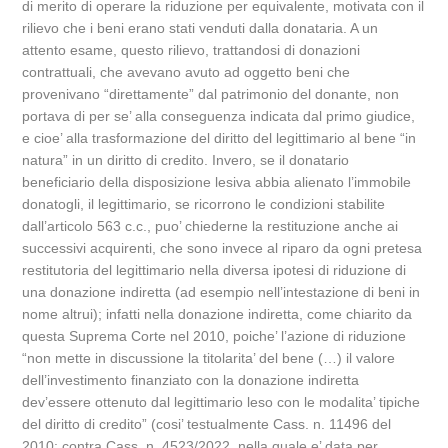
di merito di operare la riduzione per equivalente, motivata con il
rilievo che i beni erano stati venduti dalla donataria. A un
attento esame, questo rilievo, trattandosi di donazioni
contrattuali, che avevano avuto ad oggetto beni che
provenivano “direttamente” dal patrimonio del donante, non
portava di per se’ alla conseguenza indicata dal primo giudice,
e cioe’ alla trasformazione del diritto del legittimario al bene “in
natura” in un diritto di credito. Invero, se il donatario
beneficiario della disposizione lesiva abbia alienato l’immobile
donatogli, il legittimario, se ricorrono le condizioni stabilite
dall’articolo 563 c.c., puo’ chiederne la restituzione anche ai
successivi acquirenti, che sono invece al riparo da ogni pretesa
restitutoria del legittimario nella diversa ipotesi di riduzione di
una donazione indiretta (ad esempio nell’intestazione di beni in
nome altrui); infatti nella donazione indiretta, come chiarito da
questa Suprema Corte nel 2010, poiche’ l’azione di riduzione
“non mette in discussione la titolarita’ del bene (…) il valore
dell’investimento finanziato con la donazione indiretta
dev’essere ottenuto dal legittimario leso con le modalita’ tipiche
del diritto di credito” (cosi’ testualmente Cass. n. 11496 del
2010; contra Cass. n. 4523/2022, nella quale e’ data per