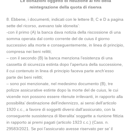
Le donazioni oggetto di riduzione ai fini della
reintegrazione della quota di riserva
8. Ebbene, i documenti, indicati con le lettere B, C e D a pagina
sette del ricorso, avevano tale idoneita’:
-con il primo (A) la banca dava notizia della riscossione di una
somma operata dal conto corrente del de cuius il giorno
successivo alla morte e conseguentemente, in linea di principio,
compresa nei beni relitti;
– con il secondo (B) la banca menziona l’esistenza di una
cassetta di sicurezza estinta dopo l’apertura della successione,
il cui contenuto in linea di principio faceva parte anch’esso
parte dei beni relitti;
– sono poi menzionate, nel medesimo documento (B), tre
polizze assicurative estinte dopo la morte del de cuius, le cui
vicende non possono essere ritenute irrilevanti, in rapporto alla
possibilita’ destinazione dell’indennizzo, ai sensi dell’articolo
1920 c.c., a favore di soggetti diversi dall’assicurato, con la
conseguente sussistenza di liberalita’ soggette a riunione fittizia
in rapporto ai premi pagati (articolo 1923 c.c.) (Cass. n.
29583/2021. Se poi l’assicurato avesse riservato per se’ il