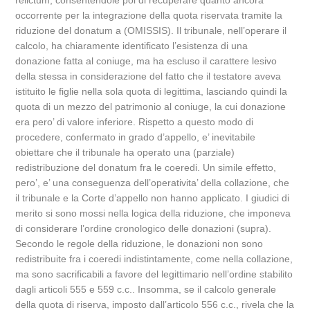
relictum, consentendole poi di recuperare quanto ancora
occorrente per la integrazione della quota riservata tramite la
riduzione del donatum a (OMISSIS). Il tribunale, nell’operare il
calcolo, ha chiaramente identificato l’esistenza di una
donazione fatta al coniuge, ma ha escluso il carattere lesivo
della stessa in considerazione del fatto che il testatore aveva
istituito le figlie nella sola quota di legittima, lasciando quindi la
quota di un mezzo del patrimonio al coniuge, la cui donazione
era pero’ di valore inferiore. Rispetto a questo modo di
procedere, confermato in grado d’appello, e’ inevitabile
obiettare che il tribunale ha operato una (parziale)
redistribuzione del donatum fra le coeredi. Un simile effetto,
pero’, e’ una conseguenza dell’operativita’ della collazione, che
il tribunale e la Corte d’appello non hanno applicato. I giudici di
merito si sono mossi nella logica della riduzione, che imponeva
di considerare l’ordine cronologico delle donazioni (supra).
Secondo le regole della riduzione, le donazioni non sono
redistribuite fra i coeredi indistintamente, come nella collazione,
ma sono sacrificabili a favore del legittimario nell’ordine stabilito
dagli articoli 555 e 559 c.c.. Insomma, se il calcolo generale
della quota di riserva, imposto dall’articolo 556 c.c., rivela che la