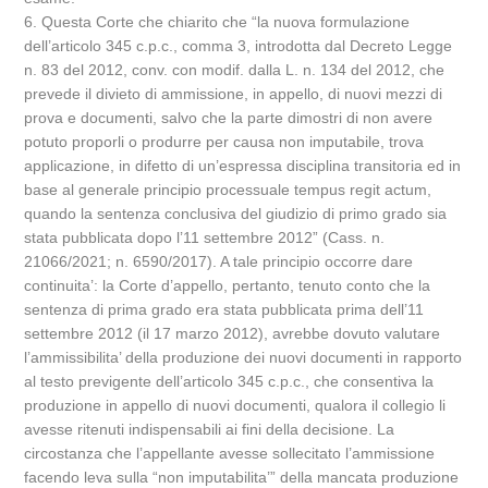
6. Questa Corte che chiarito che “la nuova formulazione
dell’articolo 345 c.p.c., comma 3, introdotta dal Decreto Legge
n. 83 del 2012, conv. con modif. dalla L. n. 134 del 2012, che
prevede il divieto di ammissione, in appello, di nuovi mezzi di
prova e documenti, salvo che la parte dimostri di non avere
potuto proporli o produrre per causa non imputabile, trova
applicazione, in difetto di un’espressa disciplina transitoria ed in
base al generale principio processuale tempus regit actum,
quando la sentenza conclusiva del giudizio di primo grado sia
stata pubblicata dopo l’11 settembre 2012” (Cass. n.
21066/2021; n. 6590/2017). A tale principio occorre dare
continuita’: la Corte d’appello, pertanto, tenuto conto che la
sentenza di prima grado era stata pubblicata prima dell’11
settembre 2012 (il 17 marzo 2012), avrebbe dovuto valutare
l’ammissibilita’ della produzione dei nuovi documenti in rapporto
al testo previgente dell’articolo 345 c.p.c., che consentiva la
produzione in appello di nuovi documenti, qualora il collegio li
avesse ritenuti indispensabili ai fini della decisione. La
circostanza che l’appellante avesse sollecitato l’ammissione
facendo leva sulla “non imputabilita’” della mancata produzione