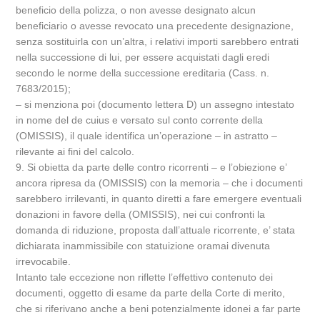
beneficio della polizza, o non avesse designato alcun
beneficiario o avesse revocato una precedente designazione,
senza sostituirla con un’altra, i relativi importi sarebbero entrati
nella successione di lui, per essere acquistati dagli eredi
secondo le norme della successione ereditaria (Cass. n.
7683/2015);
– si menziona poi (documento lettera D) un assegno intestato
in nome del de cuius e versato sul conto corrente della
(OMISSIS), il quale identifica un’operazione – in astratto –
rilevante ai fini del calcolo.
9. Si obietta da parte delle contro ricorrenti – e l’obiezione e’
ancora ripresa da (OMISSIS) con la memoria – che i documenti
sarebbero irrilevanti, in quanto diretti a fare emergere eventuali
donazioni in favore della (OMISSIS), nei cui confronti la
domanda di riduzione, proposta dall’attuale ricorrente, e’ stata
dichiarata inammissibile con statuizione oramai divenuta
irrevocabile.
Intanto tale eccezione non riflette l’effettivo contenuto dei
documenti, oggetto di esame da parte della Corte di merito,
che si riferivano anche a beni potenzialmente idonei a far parte