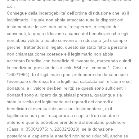
c.c..
Consegue dalla inderogabilita’ dell’ordine di riduzione che: a) il
legittimario, il quale non abbia attaccato tutte le disposizioni
testamentarie lesive, non potra’ recuperare, a scapito dei
convenuti, la quota di lesione a carico del beneficiario che egli
non abbia voluto o potuto convenire in riduzione (ad esempio
perche’, trattandosi di legato, questo sia stato fatto a persona
non chiamata come coerede e il legittimario non abbia
accettato l’eredita’ con beneficio di inventario, mancando quindi
la condizione prevista dall’articolo 564 c.c., comma 1: Cass. n.
1562/1964); b) il legittimario puo’ pretendere dai donatari solo
l’eventuale differenza fra la legittima, calcolata sul relictum e sul
donatum, e il valore dei beni relitti: se questi sono sufficienti i
donatari sono al riparo da qualsiasi pretesa, qualunque sia
stata la scelta del legittimario nei riguardi dei coeredi e
beneficiari di eventuali disposizioni testamentarie; c) il
legittimario non puo’ recuperare a scapito di un donatario
anteriore quanto potrebbe prendere dal donatario posteriore
(Cass. n. 3500/1975; n. 22632/2013): se la donazione
posteriore e’ capiente le anteriori non sono riducibili, anche se