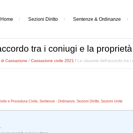
Home
Sezioni Diritto
Sentenze & Ordinanze
accordo tra i coniugi e la proprietà
 di Cassazione
/
Cassazione civile 2021
/
Le clausole dell’accordo tra i 
Civile e Procedura Civile
,
Sentenze - Ordinanze
,
Sezioni Diritto
,
Sezioni Unite
.