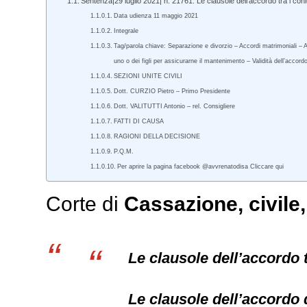
Sentenza|29 luglio 2021| n. 21761. Le clausole dell’accordo tra i coniu
Data udienza 11 maggio 2021
Integrale
Tag/parola chiave: Separazione e divorzio – Accordi matrimoniali – 
uno o dei figli per assicurarne il mantenimento – Validità dell’accor
SEZIONI UNITE CIVILI
Dott. CURZIO Pietro – Primo Presidente
Dott. VALITUTTI Antonio – rel. Consigliere
FATTI DI CAUSA
RAGIONI DELLA DECISIONE
P.Q.M.
Per aprire la pagina facebook @avvrenatodisa Cliccare qui
Corte di
Cassazione,
civile
Le clausole dell’accordo t
Le clausole dell’accordo