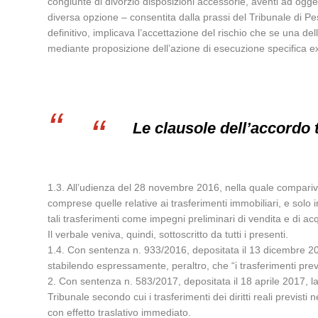
congiunte di divorzio disposizioni accessorie, aventi ad oggett
diversa opzione – consentita dalla prassi del Tribunale di Pe
definitivo, implicava l’accettazione del rischio che se una d
mediante proposizione dell’azione di esecuzione specifica ex art
Le clausole dell’accordo t
1.3. All’udienza del 28 novembre 2016, nella quale comparivano s
comprese quelle relative ai trasferimenti immobiliari, e solo
tali trasferimenti come impegni preliminari di vendita e di acq
Il verbale veniva, quindi, sottoscritto da tutti i presenti.
1.4. Con sentenza n. 933/2016, depositata il 13 dicembre 2016
stabilendo espressamente, peraltro, che “i trasferimenti previ
2. Con sentenza n. 583/2017, depositata il 18 aprile 2017, 
Tribunale secondo cui i trasferimenti dei diritti reali previsti
con effetto traslativo immediato.