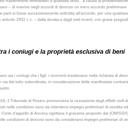
o trasferimenti immobiliari a qualsiasi titolo, “a causa di problematiche 
saro – di inserire negli accordi di divorzio un mero accordo preliminare 
elle parti si fosse successivamente sottratta all’accordo, per una qualsi
icolo 2932 c.c. – dalla durata e dagli esiti incerti, con grave pregiudizio 
ra i coniugi e la proprietà esclusiva di beni
ia i coniugi che i figli, i ricorrenti insistevano nella richiesta di divor
 in via del tutto subordinata, in considerazione della manifestata contra
uisto.
, il Tribunale di Pesaro pronunciava la cessazione degli effetti civili d
sti nelle condizioni sono da intendersi impegni preliminari di vendita ed
la Corte d’appello di Ancona rigettava il gravame proposto dal (OMISSIS
 nelle condizioni di divorzio sono da considerarsi impegni preliminari di ve