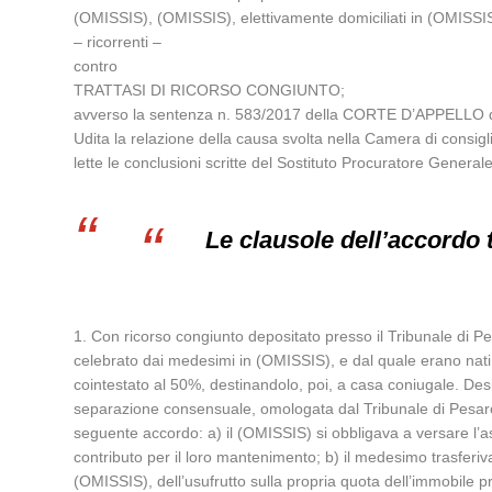
(OMISSIS), (OMISSIS), elettivamente domiciliati in (OMISSIS
– ricorrenti –
contro
TRATTASI DI RICORSO CONGIUNTO;
avverso la sentenza n. 583/2017 della CORTE D’APPELLO d
Udita la relazione della causa svolta nella Camera di consi
lette le conclusioni scritte del Sostituto Procuratore Genera
Le clausole dell’accordo t
1. Con ricorso congiunto depositato presso il Tribunale di Pe
celebrato dai medesimi in (OMISSIS), e dal quale erano nati
cointestato al 50%, destinandolo, poi, a casa coniugale. Des
separazione consensuale, omologata dal Tribunale di Pesaro 
seguente accordo: a) il (OMISSIS) si obbligava a versare l’a
contributo per il loro mantenimento; b) il medesimo trasferiva
(OMISSIS), dell’usufrutto sulla propria quota dell’immobile p