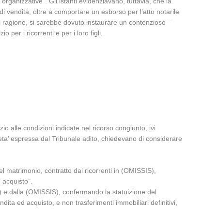
organizzative”. Gli istanti evidenziavano, tuttavia, che la
di vendita, oltre a comportare un esborso per l’atto notarile
asi ragione, si sarebbe dovuto instaurare un contenzioso –
per i ricorrenti e per i loro figli.
zio alle condizioni indicate nel ricorso congiunto, ivi
rieta’ espressa dal Tribunale adito, chiedevano di considerare
el matrimonio, contratto dai ricorrenti in (OMISSIS),
 acquisto”.
) e dalla (OMISSIS), confermando la statuizione del
ndita ed acquisto, e non trasferimenti immobiliari definitivi,