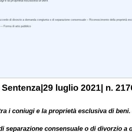
gi e la proprietà esclusiva di beni
Accordo di divorzio a domanda congiunta o di separazione consensuale – Riconoscimento della proprietà esclu
do – Forma di atto pubblico
, Sentenza|29 luglio 2021| n. 217
ra i coniugi e la proprietà esclusiva di beni.
 di separazione consensuale o di divorzio 