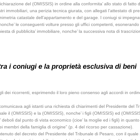
 dichiarazione del (OMISSIS) in ordine alla conformita’ allo stato di fatto 
stri immobiliari, una perizia tecnica giurata, con allegati l’attestato di p
planimetria catastale dell’appartamento e del garage. I coniugi si impegna
re, nonche’ le conseguenti volture presso gli uffici competenti, esonerand
esta di pubblicita’ immobiliare, nonche’ la successiva nota di trascrizione
ra i coniugi e la proprietà esclusiva di beni
li dei ricorrenti, esprimendo il loro pieno consenso agli accordi in ordi
omunicava agli istanti una richiesta di chiarimenti del Presidente del Tri
quale il (OMISSIS) e la (OMISSIS), nonche’ i figli (OMISSIS) ed (OMISSIS
’ deboli dal punto di vista economico (cioe’ la moglie ed i figli) in quan
membri della famiglia di origine” (p. 4 del ricorso per cassazione).
ontenuto del decreto del Presidente del Tribunale di Pesaro, con il quale 