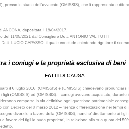
), presso lo studio dell’avvocato (OMISSIS), che li rappresenta e dife
i ANCONA, depositata il 18/04/2017.
glio del 11/05/2021 dal Consigliere Dott. ANTONIO VALITUTTI;
le Dott. LUCIO CAPASSO, il quale conclude chiedendo rigettare il ricorso
ra i coniugi e la proprietà esclusiva di beni
FATTI
DI CAUSA
saro il 6 luglio 2016, (OMISSIS) e (OMISSIS) chiedevano pronunciarsi la
 i figli (OMISSIS) ed (OMISSIS). I coniugi avevano acquistato, durante 
iderando comporre in via definitiva ogni questione patrimoniale consegu
con Decreto del 9 marzo 2012 – “senza differenziazione nei tempi di p
ssegno divorzile a favore della (OMISSIS), nonche’ direttamente ai figl
 a favore dei figli la nuda proprieta’, in relazione alla sua quota del 50
redetto.