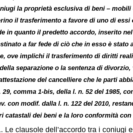
ugi la proprietà esclusiva di beni – mobili o 
erino il trasferimento a favore di uno di essi o
 in quanto il predetto accordo, inserito nel
estinato a far fede di ciò che in esso è stato
e, ove implichi il trasferimento di diritti real
lla separazione o la sentenza di divorzio, va
’attestazione del cancelliere che le parti abbi
rt. 29, comma 1-bis, della l. n. 52 del 1985, 
nv. con modif. dalla l. n. 122 del 2010, restan
ari catastali dei beni e la loro conformità con
 Le clausole dell’accordo tra i coniugi e