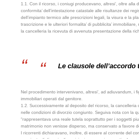
1.1. Con il ricorso, i coniugi producevano, altresi’, oltre alla
conformita’ dell’intestazione catastale alle risultanze dei regi
dell’impianto termico alle prescrizioni legali, la visura e la 
trascrizione e le ulteriori formalita’ di pubblicita’ immobilia
la cancelleria la ricevuta di avvenuta presentazione della richi
Le clausole dell’accordo t
Nel procedimento intervenivano, altresi’, ad adiuvandum, i fig
immobiliari operati dal genitore.
1.2. Successivamente al deposito del ricorso, la cancelleria c
nelle condizioni di divorzio congiunto. Seguiva nota con la 
“rappresentava una reale tutela soprattutto per i soggetti piu
matrimonio non venisse disperso, ma conservato a favore dei 
I ricorrenti dichiaravano, inoltre, di essere al corrente del c