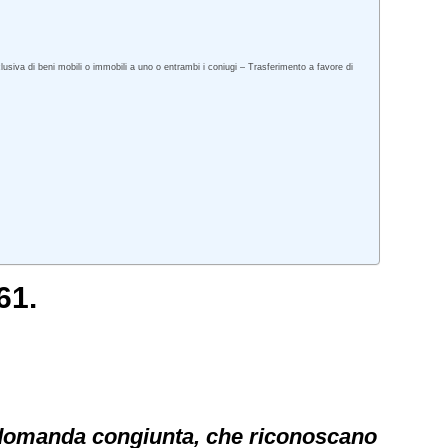
siva di beni mobili o immobili a uno o entrambi i coniugi – Trasferimento a favore di
61.
a domanda congiunta, che riconoscano