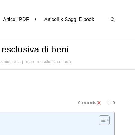
Articoli PDF
Articoli & Saggi E-book
 esclusiva di beni
coniugi e la proprietà esclusiva di beni
Comments (
0
)
0