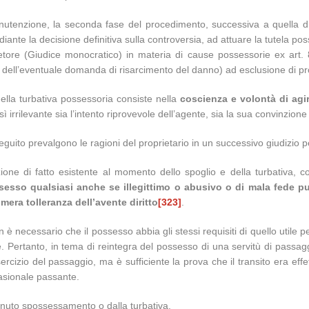
 manutenzione, la seconda fase del procedimento, successiva a quella d
ediante la decisione definitiva sulla controversia, ad attuare la tutela po
re (Giudice monocratico) in materia di cause possessorie ex art. 8 
dell’eventuale domanda di risarcimento del danno) ad esclusione di profi
della turbativa possessoria consiste nella
coscienza e volontà di agir
sì irrilevante sia l’intento riprovevole dell’agente, sia la sua convinzione 
eguito prevalgono le ragioni del proprietario in un successivo giudizio pe
azione di fatto esistente al momento dello spoglio e della turbativa
sso qualsiasi anche se illegittimo o abusivo o di mala fede purch
 mera tolleranza dell’avente diritto
[323]
.
on è necessario che il possesso abbia gli stessi requisiti di quello utile 
le. Pertanto, in tema di reintegra del possesso di una servitù di pass
ercizio del passaggio, ma è sufficiente la prova che il transito era eff
casionale passante.
enuto spossessamento o dalla turbativa.