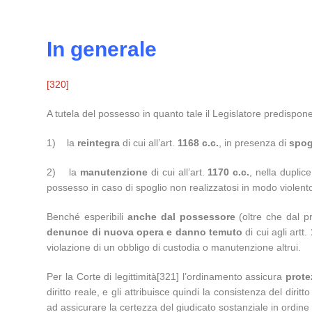
In generale
[320]
A tutela del possesso in quanto tale il Legislatore predispon
1) la
reintegra
di cui all’art.
1168 c.c.
, in presenza di
spog
2) la
manutenzione
di cui all’art.
1170 c.c.
, nella duplic
possesso in caso di spoglio non realizzatosi in modo violent
Benché esperibili
anche
dal possessore
(oltre che dal pro
denunce di nuova opera e danno temuto
di cui agli artt.
violazione di un obbligo di custodia o manutenzione altrui.
Per la Corte di legittimità[321] l’ordinamento assicura
prote
diritto reale, e gli attribuisce quindi la consistenza del di
ad assicurare la certezza del giudicato sostanziale in ordine