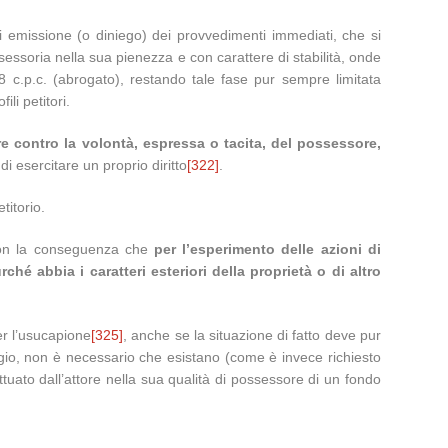
i emissione (o diniego) dei provvedimenti immediati, che si
ssessoria nella sua pienezza e con carattere di stabilità, onde
c.p.c. (abrogato), restando tale fase pur sempre limitata
li petitori.
e contro la volontà, espressa o tacita, del possessore,
di esercitare un proprio diritto
[322]
.
titorio.
, con la conseguenza che
per l’esperimento delle azioni di
é abbia i caratteri esteriori della proprietà o di altro
per l’usucapione
[325]
, anche se la situazione di fatto deve pur
aggio, non è necessario che esistano (come è invece richiesto
ettuato dall’attore nella sua qualità di possessore di un fondo