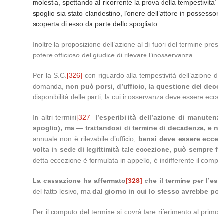
molestia, spettando al ricorrente la prova della tempestivita’
spoglio sia stato clandestino, l’onere dell’attore in possess
scoperta di esso da parte dello spogliato
Inoltre la proposizione dell’azione al di fuori del termine pre
potere officioso del giudice di rilevare l’inosservanza.
Per la S.C.
[326]
con riguardo alla tempestività dell’azione d
domanda,
non può porsi, d’ufficio, la questione del de
disponibilità delle parti, la cui inosservanza deve essere eccep
In altri termini
[327]
l’esperibilità dell’azione di manut
spoglio), ma — trattandosi di termine di decadenza, e n
annuale non è rilevabile d’ufficio,
bensì deve essere eccep
volta in sede di legittimità tale eccezione, può sempre f
detta eccezione è formulata in appello, è indifferente il com
La cassazione ha affermato
[328]
che il termine per l’e
del fatto lesivo, ma
dal giorno in cui lo stesso avrebbe p
Per il computo del termine si dovrà fare riferimento al primo 