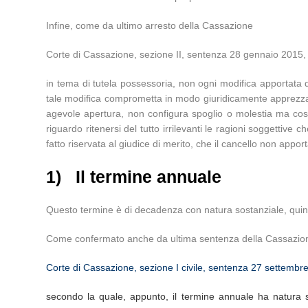
Infine, come da ultimo arresto della Cassazione
Corte di Cassazione, sezione II, sentenza 28 gennaio 2015,
in tema di tutela possessoria, non ogni modifica apportata d
tale modifica comprometta in modo giuridicamente apprezzabi
agevole apertura, non configura spoglio o molestia ma cost
riguardo ritenersi del tutto irrilevanti le ragioni soggettive 
fatto riservata al giudice di merito, che il cancello non appo
1)
Il termine annuale
Questo termine è di decadenza con natura sostanziale, quind
Come confermato anche da ultima sentenza della Cassazio
Corte di Cassazione, sezione I civile, sentenza 27 settembr
secondo la quale, appunto, il termine annuale ha natura s