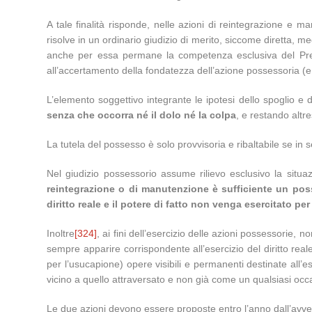
A tale finalità risponde, nelle azioni di reintegrazione e
risolve in un ordinario giudizio di merito, siccome diretta, m
anche per essa permane la competenza esclusiva del Preto
all’accertamento della fondatezza dell’azione possessoria (e 
L’elemento soggettivo integrante le ipotesi dello spoglio e 
senza che occorra né il dolo né la colpa
, e restando altre
La tutela del possesso è solo provvisoria e ribaltabile se in s
Nel giudizio possessorio assume rilievo esclusivo la situ
reintegrazione o di manutenzione è sufficiente un posse
diritto reale e il potere di fatto non venga esercitato per
Inoltre
[324]
, ai fini dell’esercizio delle azioni possessorie, n
sempre apparire corrispondente all’esercizio del diritto rea
per l’usucapione) opere visibili e permanenti destinate all’es
vicino a quello attraversato e non già come un qualsiasi oc
Le due azioni devono essere proposte entro l’anno dall’avv