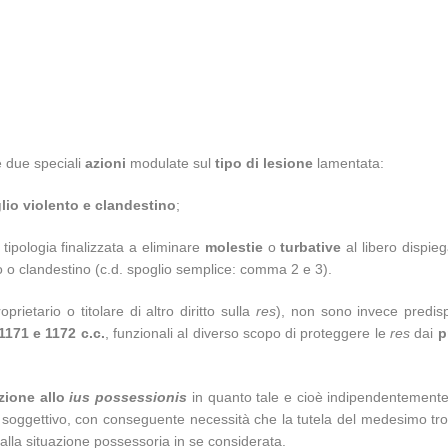
e due speciali
azioni
modulate sul
tipo di lesione
lamentata:
lio violento e clandestino
;
e tipologia finalizzata a eliminare
molestie
o
turbative
al libero dispie
o o clandestino (c.d. spoglio semplice: comma 2 e 3).
prietario o titolare di altro diritto sulla
res
), non sono invece predis
1171 e 1172 c.c.
, funzionali al diverso scopo di proteggere le
res
dai
p
zione allo
ius possessionis
in quanto tale e cioè indipendentemente 
ritto soggettivo, con conseguente necessità che la tutela del medesimo tr
 alla situazione possessoria in se considerata.