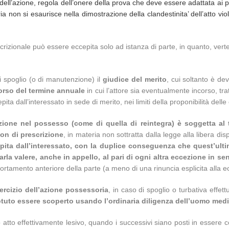
 dell’azione, regola dell’onere della prova che deve essere adattata ai pa
oria non si esaurisce nella dimostrazione della clandestinita’ dell’atto 
scrizionale può essere eccepita solo ad istanza di parte, in quanto, verten
i spoglio (o di manutenzione) il
giudice del merito
, cui soltanto è dev
corso del termine annuale
in cui l’attore sia eventualmente incorso, tr
ita dall’interessato in sede di merito, nei limiti della proponibilità dell
enzione nel possesso (come di quella di reintegra) è soggetta al
on di prescrizione
, in materia non sottratta dalla legge alla libera di
ita dall’interessato, con la duplice conseguenza che quest’ultimo
arla valere, anche in appello, al pari di ogni altra eccezione in s
portamento anteriore della parte (a meno di una rinuncia esplicita alla 
sercizio dell’azione possessoria
, in caso di spoglio o turbativa effe
otuto essere scoperto usando l’ordinaria diligenza dell’uomo med
atto effettivamente lesivo, quando i successivi siano posti in essere co