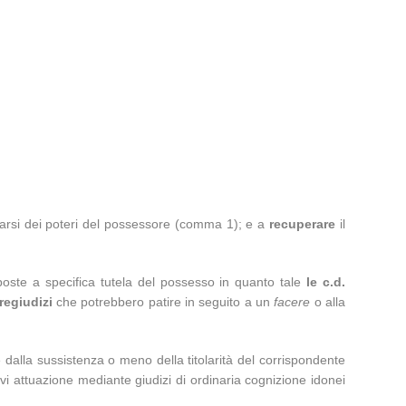
garsi dei poteri del possessore (comma 1); e a
recuperare
il
poste a specifica tutela del possesso in quanto tale
le c.d.
regiudizi
che potrebbero patire in seguito a un
facere
o alla
dalla sussistenza o meno della titolarità del corrispondente
ovi attuazione mediante giudizi di ordinaria cognizione idonei