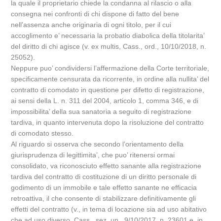
la quale il proprietario chiede la condanna al rilascio o alla
consegna nei confronti di chi dispone di fatto del bene
nell’assenza anche originaria di ogni titolo, per il cui
accoglimento e’ necessaria la probatio diabolica della titolarita’
del diritto di chi agisce (v. ex multis, Cass., ord., 10/10/2018, n.
25052).
Neppure puo’ condividersi l’affermazione della Corte territoriale,
specificamente censurata da ricorrente, in ordine alla nullita’ del
contratto di comodato in questione per difetto di registrazione,
ai sensi della L. n. 311 del 2004, articolo 1, comma 346, e di
impossibilita’ della sua sanatoria a seguito di registrazione
tardiva, in quanto intervenuta dopo la risoluzione del contratto
di comodato stesso.
Al riguardo si osserva che secondo l’orientamento della
giurisprudenza di legittimita’, che puo’ ritenersi ormai
consolidato, va riconosciuto effetto sanante alla registrazione
tardiva del contratto di costituzione di un diritto personale di
godimento di un immobile e tale effetto sanante ne efficacia
retroattiva, il che consente di stabilizzare definitivamente gli
effetti del contratto (v., in tema di locazione sia ad uso abitativo
che ad uso diverso, Cass., sez. un., 9/10/2017, n. 23601 e, in