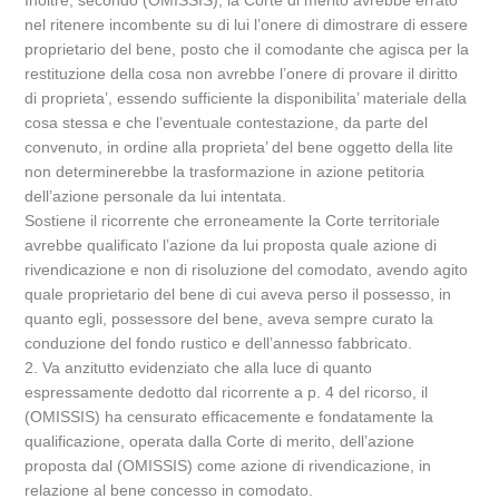
Inoltre, secondo (OMISSIS), la Corte di merito avrebbe errato
nel ritenere incombente su di lui l’onere di dimostrare di essere
proprietario del bene, posto che il comodante che agisca per la
restituzione della cosa non avrebbe l’onere di provare il diritto
di proprieta’, essendo sufficiente la disponibilita’ materiale della
cosa stessa e che l’eventuale contestazione, da parte del
convenuto, in ordine alla proprieta’ del bene oggetto della lite
non determinerebbe la trasformazione in azione petitoria
dell’azione personale da lui intentata.
Sostiene il ricorrente che erroneamente la Corte territoriale
avrebbe qualificato l’azione da lui proposta quale azione di
rivendicazione e non di risoluzione del comodato, avendo agito
quale proprietario del bene di cui aveva perso il possesso, in
quanto egli, possessore del bene, aveva sempre curato la
conduzione del fondo rustico e dell’annesso fabbricato.
2. Va anzitutto evidenziato che alla luce di quanto
espressamente dedotto dal ricorrente a p. 4 del ricorso, il
(OMISSIS) ha censurato efficacemente e fondatamente la
qualificazione, operata dalla Corte di merito, dell’azione
proposta dal (OMISSIS) come azione di rivendicazione, in
relazione al bene concesso in comodato.