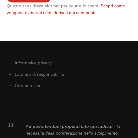
Questo sito utilizza Akismet per ridurre lo spam.
Scopri come
vengono elaborati i dati derivati dai commenti
.
Informativa privacy
Esonero di responsabilità
Collaborazioni
Ad poenitendum properat cito qui iudicat
- la
necessità della ponderazione nello svolgimento