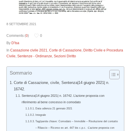
8 SETTEMBRE 2021
Comments (
0
)
0
By
D'Isa
In
Cassazione civile 2021
,
Corte di Cassazione
,
Diritto Civile e Procedura
Civile
,
Sentenze - Ordinanze
,
Sezioni Diritto
Sommario
Corte di Cassazione, civile, Sentenza|14 giugno 2021| n.
16742.
Sentenza|14 giugno 2021| n. 16742. L’azione proposta con
riferimento al bene concesso in comodato
Data udienza 21 gennaio 2021
Integrale
Tag/parola chiave: Comodato – Immobile – Risoluzione del contatto
– Rilascio – Ricorso ex art. 447 bis c.p.c. -L’azione proposta con