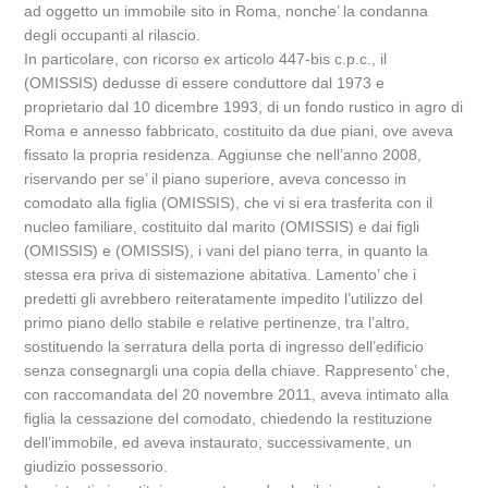
ad oggetto un immobile sito in Roma, nonche’ la condanna
degli occupanti al rilascio.
In particolare, con ricorso ex articolo 447-bis c.p.c., il
(OMISSIS) dedusse di essere conduttore dal 1973 e
proprietario dal 10 dicembre 1993, di un fondo rustico in agro di
Roma e annesso fabbricato, costituito da due piani, ove aveva
fissato la propria residenza. Aggiunse che nell’anno 2008,
riservando per se’ il piano superiore, aveva concesso in
comodato alla figlia (OMISSIS), che vi si era trasferita con il
nucleo familiare, costituito dal marito (OMISSIS) e dai figli
(OMISSIS) e (OMISSIS), i vani del piano terra, in quanto la
stessa era priva di sistemazione abitativa. Lamento’ che i
predetti gli avrebbero reiteratamente impedito l’utilizzo del
primo piano dello stabile e relative pertinenze, tra l’altro,
sostituendo la serratura della porta di ingresso dell’edificio
senza consegnargli una copia della chiave. Rappresento’ che,
con raccomandata del 20 novembre 2011, aveva intimato alla
figlia la cessazione del comodato, chiedendo la restituzione
dell’immobile, ed aveva instaurato, successivamente, un
giudizio possessorio.