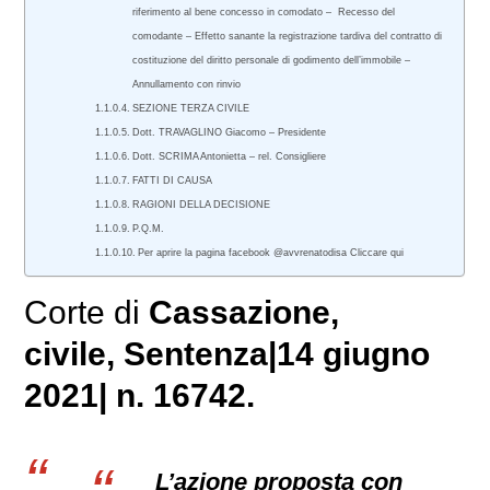
riferimento al bene concesso in comodato – Recesso del
comodante – Effetto sanante la registrazione tardiva del contratto di
costituzione del diritto personale di godimento dell’immobile –
Annullamento con rinvio
SEZIONE TERZA CIVILE
Dott. TRAVAGLINO Giacomo – Presidente
Dott. SCRIMA Antonietta – rel. Consigliere
FATTI DI CAUSA
RAGIONI DELLA DECISIONE
P.Q.M.
Per aprire la pagina facebook @avvrenatodisa Cliccare qui
Corte di
Cassazione,
civile
, Sentenza|14 giugno
2021| n. 16742.
L’azione proposta con