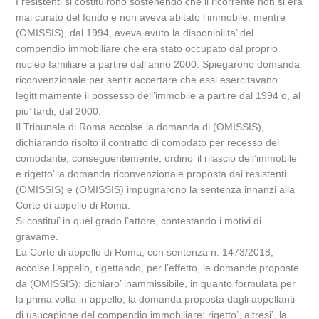
I resistenti si costituirono sostenendo che il ricorrente non si era
mai curato del fondo e non aveva abitato l’immobile, mentre
(OMISSIS), dal 1994, aveva avuto la disponibilita’ del
compendio immobiliare che era stato occupato dal proprio
nucleo familiare a partire dall’anno 2000. Spiegarono domanda
riconvenzionale per sentir accertare che essi esercitavano
legittimamente il possesso dell’immobile a partire dal 1994 o, al
piu’ tardi, dal 2000.
Il Tribunale di Roma accolse la domanda di (OMISSIS),
dichiarando risolto il contratto di comodato per recesso del
comodante; conseguentemente, ordino’ il rilascio dell’immobile
e rigetto’ la domanda riconvenzionaie proposta dai resistenti.
(OMISSIS) e (OMISSIS) impugnarono la sentenza innanzi alla
Corte di appello di Roma.
Si costitui’ in quel grado l’attore, contestando i motivi di
gravame.
La Corte di appello di Roma, con sentenza n. 1473/2018,
accolse l’appello, rigettando, per l’effetto, le domande proposte
da (OMISSIS); dichiaro’ inammissibile, in quanto formulata per
la prima volta in appello, la domanda proposta dagli appellanti
di usucapione del compendio immobiliare; rigetto’, altresi’, la