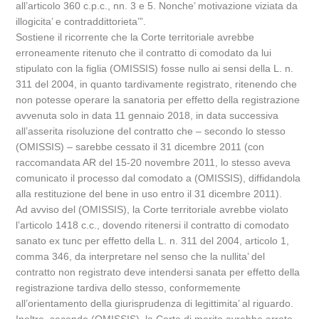
all’articolo 360 c.p.c., nn. 3 e 5. Nonche’ motivazione viziata da
illogicita’ e contraddittorieta’”.
Sostiene il ricorrente che la Corte territoriale avrebbe
erroneamente ritenuto che il contratto di comodato da lui
stipulato con la figlia (OMISSIS) fosse nullo ai sensi della L. n.
311 del 2004, in quanto tardivamente registrato, ritenendo che
non potesse operare la sanatoria per effetto della registrazione
avvenuta solo in data 11 gennaio 2018, in data successiva
all’asserita risoluzione del contratto che – secondo lo stesso
(OMISSIS) – sarebbe cessato il 31 dicembre 2011 (con
raccomandata AR del 15-20 novembre 2011, lo stesso aveva
comunicato il processo dal comodato a (OMISSIS), diffidandola
alla restituzione del bene in uso entro il 31 dicembre 2011).
Ad avviso del (OMISSIS), la Corte territoriale avrebbe violato
l’articolo 1418 c.c., dovendo ritenersi il contratto di comodato
sanato ex tunc per effetto della L. n. 311 del 2004, articolo 1,
comma 346, da interpretare nel senso che la nullita’ del
contratto non registrato deve intendersi sanata per effetto della
registrazione tardiva dello stesso, conformemente
all’orientamento della giurisprudenza di legittimita’ al riguardo.