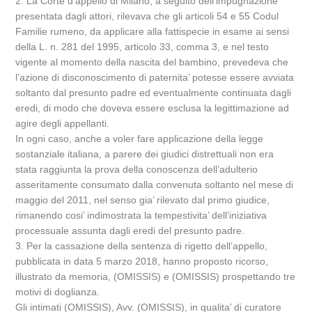
2. La Corte d’appello di Milano, a seguito dell’impugnazione
presentata dagli attori, rilevava che gli articoli 54 e 55 Codul
Familie rumeno, da applicare alla fattispecie in esame ai sensi
della L. n. 281 del 1995, articolo 33, comma 3, e nel testo
vigente al momento della nascita del bambino, prevedeva che
l’azione di disconoscimento di paternita’ potesse essere avviata
soltanto dal presunto padre ed eventualmente continuata dagli
eredi, di modo che doveva essere esclusa la legittimazione ad
agire degli appellanti.
In ogni caso, anche a voler fare applicazione della legge
sostanziale italiana, a parere dei giudici distrettuali non era
stata raggiunta la prova della conoscenza dell’adulterio
asseritamente consumato dalla convenuta soltanto nel mese di
maggio del 2011, nel senso gia’ rilevato dal primo giudice,
rimanendo cosi’ indimostrata la tempestivita’ dell’iniziativa
processuale assunta dagli eredi del presunto padre.
3. Per la cassazione della sentenza di rigetto dell’appello,
pubblicata in data 5 marzo 2018, hanno proposto ricorso,
illustrato da memoria, (OMISSIS) e (OMISSIS) prospettando tre
motivi di doglianza.
Gli intimati (OMISSIS), Avv. (OMISSIS), in qualita’ di curatore