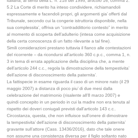
italiana, ai sensi della L. n. 218 del 1995, articolo 16, comma 2.
5.2 La Corte di merito ha inteso condividere, richiamandoli
espressamente e facendoli propri, gli argomenti gia’ offerti dal
Tribunale, secondo cui la congerie istruttoria disponibile, nella
sua complessita’, offriva un “contraddittorio contesto” in merito
al momento di scoperta dell’adulterio (intesa come acquisizione
della certa conoscenza di un fatto rilevante a tal fine).
Simili considerazioni prestano tuttavia il fianco alle contestazioni
del ricorrente – da ricondursi all’articolo 360 c.p.c., comma 1, n.
3 in tema di errata applicazione della disciplina che, a mente
dell’articolo 244 c.c., regola la dimostrazione della tempestivita’
dell’azione di disconoscimento della paternita’.
La fattispecie in esame riguarda il caso di un minore nato (il 29
maggio 2007) a distanza di poco piu’ di due mesi dalla
celebrazione del matrimonio (risalente all’8 marzo 2007) e
quindi concepito in un periodo in cui la madre non era tenuta al
rispetto dei doveri coniugali previsti dall’articolo 143 c.c..
Circostanza, questa, che non influisce sull’onere di dimostrare
la tempestivita’ dell’azione di disconoscimento della paternita’
gravante sull’attore (Cass. 13436/2016), dato che tale onere
non assume una consistenza diversa per il figlio soltanto nato