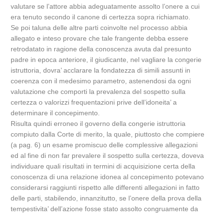
valutare se l’attore abbia adeguatamente assolto l’onere a cui
era tenuto secondo il canone di certezza sopra richiamato.
Se poi taluna delle altre parti coinvolte nel processo abbia
allegato e inteso provare che tale frangente debba essere
retrodatato in ragione della conoscenza avuta dal presunto
padre in epoca anteriore, il giudicante, nel vagliare la congerie
istruttoria, dovra’ acclarare la fondatezza di simili assunti in
coerenza con il medesimo parametro, astenendosi da ogni
valutazione che comporti la prevalenza del sospetto sulla
certezza o valorizzi frequentazioni prive dell’idoneita’ a
determinare il concepimento.
Risulta quindi erroneo il governo della congerie istruttoria
compiuto dalla Corte di merito, la quale, piuttosto che compiere
(a pag. 6) un esame promiscuo delle complessive allegazioni
ed al fine di non far prevalere il sospetto sulla certezza, doveva
individuare quali risultati in termini di acquisizione certa della
conoscenza di una relazione idonea al concepimento potevano
considerarsi raggiunti rispetto alle differenti allegazioni in fatto
delle parti, stabilendo, innanzitutto, se l’onere della prova della
tempestivita’ dell’azione fosse stato assolto congruamente da