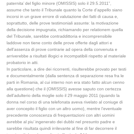
paternita’ del figlio minore (OMISSIS) solo il 29.5.2011”,
assume che tanto il Tribunale quanto la Corte d’appello siano
incorsi in un grave errore di valutazione dei fatti di causa e,
soprattutto, delle prove testimoniali assunte: la motivazione
della decisione impugnata, richiamando per relationem quella
del Tribunale, sarebbe contraddittoria e incomprensibile
laddove non tiene conto delle prove offerte dagli attori e
dell’assenza di prove contrarie ad opera della convenuta e
arriverebbe a risultati illogici e incompatibili rispetto al materiale
probatorio in atti.
In particolare, a dire dei ricorrenti, risulterebbe provato per testi
e documentalmente (dalla sentenza di separazione resa fra le
parti in Romania, al cui interno non era stato fatto alcun cenno
alla questione) che il (OMISSIS) avesse saputo con certezza
dell’adulterio della moglie solo il 29 maggio 2011 (quando la
donna nel corso di una telefonata aveva rivelato al coniuge di
aver concepito il figlio con un altro uomo), mentre l’eventuale
precedente conoscenza di frequentazioni con altri uomini
avrebbe al piu’ ingenerato dei dubbi nel presunto padre e
sarebbe risultata quindi irrilevante al fine di far decorrere il