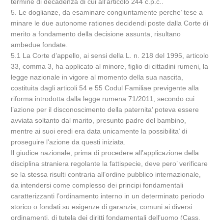
termine di decadenza di cui all’articolo 244 c.p.c..
5. Le doglianze, da esaminare congiuntamente perche’ tese a
minare le due autonome rationes decidendi poste dalla Corte di
merito a fondamento della decisione assunta, risultano
ambedue fondate.
5.1 La Corte d’appello, ai sensi della L. n. 218 del 1995, articolo
33, comma 3, ha applicato al minore, figlio di cittadini rumeni, la
legge nazionale in vigore al momento della sua nascita,
costituita dagli articoli 54 e 55 Codul Familiae previgente alla
riforma introdotta dalla legge rumena 71/2011, secondo cui
l’azione per il disconoscimento della paternita’ poteva essere
avviata soltanto dal marito, presunto padre del bambino,
mentre ai suoi eredi era data unicamente la possibilita’ di
proseguire l’azione da questi iniziata.
Il giudice nazionale, prima di procedere all’applicazione della
disciplina straniera regolante la fattispecie, deve pero’ verificare
se la stessa risulti contraria all’ordine pubblico internazionale,
da intendersi come complesso dei principi fondamentali
caratterizzanti l’ordinamento interno in un determinato periodo
storico o fondati su esigenze di garanzia, comuni ai diversi
ordinamenti, di tutela dei diritti fondamentali dell’uomo (Cass.