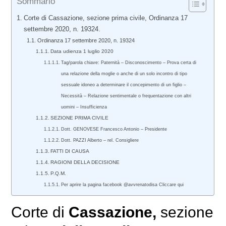
Sommario
Corte di Cassazione, sezione prima civile, Ordinanza 17
settembre 2020, n. 19324.
Ordinanza 17 settembre 2020, n. 19324
Data udienza 1 luglio 2020
Tag/parola chiave: Paternità – Disconoscimento – Prova certa di
una relazione della moglie o anche di un solo incontro di tipo
sessuale idoneo a determinare il concepimento di un figlio –
Necessità – Relazione sentimentale o frequentazione con altri
uomini – Insufficienza
SEZIONE PRIMA CIVILE
Dott. GENOVESE Francesco Antonio – Presidente
Dott. PAZZI Alberto – rel. Consigliere
FATTI DI CAUSA
RAGIONI DELLA DECISIONE
P.Q.M.
Per aprire la pagina facebook @avvrenatodisa Cliccare qui
Corte di
Cassazione,
sezione