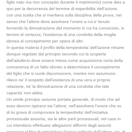
figlio nato ma non concepito durante il matrimonio) come dies a
quo per la decorrenza del termine di esperibilita’ dell’azione,
con una scelta che si riverbera sulla disciplina della prova, nel
senso che l’attore deve assolvere l’onere a cui e’ tenuto
fornendo la dimostrazione del momento in cui ha conosciuto, in
termini di certezza, l’esistenza di una condotta della moglie
idonea al concepimento per opera di altri.
In questa materia il profilo della tempestivita’ dell’azione rimane
dunque regolato dal principio secondo cui la scoperta
dell’adulterio deve essere intesa come acquisizione certa della
conoscenza di un fatto idoneo a determinare il concepimento
del figlio che si vuole disconoscere, mentre non assumono
rilievo ne’ il sospetto dell’esistenza di una vera e propria
relazione, ne’ la dimostrazione di una condotta che tale
capacita’ non abbia.
Un simile principio assume portata generale, di modo che ad
esso devono ispirarsi sia l’attore, nell’assolvere l’onere che su
di lui grava di comprovare la tempestivita’ dell’iniziativa
processuale assunta, sia le altre parti processuali, nel caso in
cui intendano effettuare allegazioni difformi dagli assunti
avversari al fine di retrodatare l’epoca indicata dall’attore, sia, di