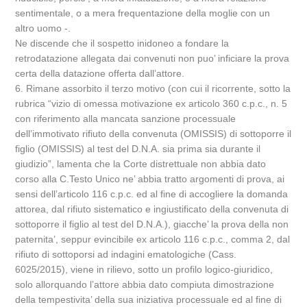
sentimentale, o a mera frequentazione della moglie con un
altro uomo -.
Ne discende che il sospetto inidoneo a fondare la
retrodatazione allegata dai convenuti non puo’ inficiare la prova
certa della datazione offerta dall’attore.
6. Rimane assorbito il terzo motivo (con cui il ricorrente, sotto la
rubrica “vizio di omessa motivazione ex articolo 360 c.p.c., n. 5
con riferimento alla mancata sanzione processuale
dell’immotivato rifiuto della convenuta (OMISSIS) di sottoporre il
figlio (OMISSIS) al test del D.N.A. sia prima sia durante il
giudizio”, lamenta che la Corte distrettuale non abbia dato
corso alla C.Testo Unico ne’ abbia tratto argomenti di prova, ai
sensi dell’articolo 116 c.p.c. ed al fine di accogliere la domanda
attorea, dal rifiuto sistematico e ingiustificato della convenuta di
sottoporre il figlio al test del D.N.A.), giacche’ la prova della non
paternita’, seppur evincibile ex articolo 116 c.p.c., comma 2, dal
rifiuto di sottoporsi ad indagini ematologiche (Cass.
6025/2015), viene in rilievo, sotto un profilo logico-giuridico,
solo allorquando l’attore abbia dato compiuta dimostrazione
della tempestivita’ della sua iniziativa processuale ed al fine di