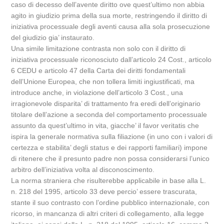
caso di decesso dell’avente diritto ove quest’ultimo non abbia
agito in giudizio prima della sua morte, restringendo il diritto di
iniziativa processuale degli aventi causa alla sola prosecuzione
del giudizio gia’ instaurato.
Una simile limitazione contrasta non solo con il diritto di
iniziativa processuale riconosciuto dall’articolo 24 Cost., articolo
6 CEDU e articolo 47 della Carta dei diritti fondamentali
dell’Unione Europea, che non tollera limiti ingiustificati, ma
introduce anche, in violazione dell’articolo 3 Cost., una
irragionevole disparita’ di trattamento fra eredi dell’originario
titolare dell’azione a seconda del comportamento processuale
assunto da quest’ultimo in vita, giacche’ il favor veritatis che
ispira la generale normativa sulla filiazione (in uno con i valori di
certezza e stabilita’ degli status e dei rapporti familiari) impone
di ritenere che il presunto padre non possa considerarsi l’unico
arbitro dell’iniziativa volta al disconoscimento.
La norma straniera che risulterebbe applicabile in base alla L.
n. 218 del 1995, articolo 33 deve percio’ essere trascurata,
stante il suo contrasto con l’ordine pubblico internazionale, con
ricorso, in mancanza di altri criteri di collegamento, alla legge