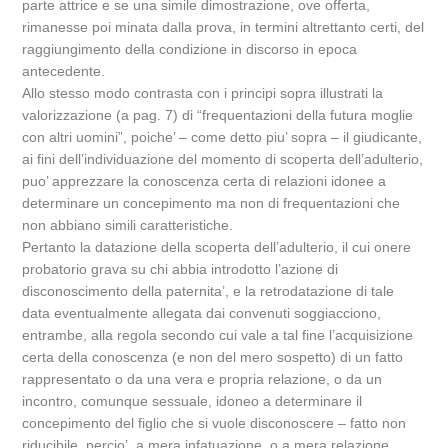
parte attrice e se una simile dimostrazione, ove offerta,
rimanesse poi minata dalla prova, in termini altrettanto certi, del
raggiungimento della condizione in discorso in epoca
antecedente.
Allo stesso modo contrasta con i principi sopra illustrati la
valorizzazione (a pag. 7) di “frequentazioni della futura moglie
con altri uomini”, poiche’ – come detto piu’ sopra – il giudicante,
ai fini dell’individuazione del momento di scoperta dell’adulterio,
puo’ apprezzare la conoscenza certa di relazioni idonee a
determinare un concepimento ma non di frequentazioni che
non abbiano simili caratteristiche.
Pertanto la datazione della scoperta dell’adulterio, il cui onere
probatorio grava su chi abbia introdotto l’azione di
disconoscimento della paternita’, e la retrodatazione di tale
data eventualmente allegata dai convenuti soggiacciono,
entrambe, alla regola secondo cui vale a tal fine l’acquisizione
certa della conoscenza (e non del mero sospetto) di un fatto
rappresentato o da una vera e propria relazione, o da un
incontro, comunque sessuale, idoneo a determinare il
concepimento del figlio che si vuole disconoscere – fatto non
riducibile, percio’, a mera infatuazione, o a mera relazione