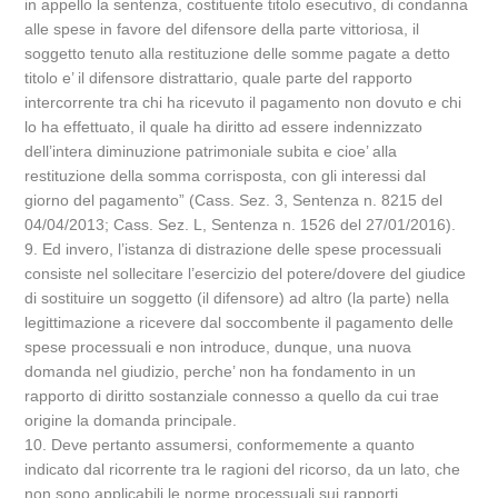
in appello la sentenza, costituente titolo esecutivo, di condanna
alle spese in favore del difensore della parte vittoriosa, il
soggetto tenuto alla restituzione delle somme pagate a detto
titolo e’ il difensore distrattario, quale parte del rapporto
intercorrente tra chi ha ricevuto il pagamento non dovuto e chi
lo ha effettuato, il quale ha diritto ad essere indennizzato
dell’intera diminuzione patrimoniale subita e cioe’ alla
restituzione della somma corrisposta, con gli interessi dal
giorno del pagamento” (Cass. Sez. 3, Sentenza n. 8215 del
04/04/2013; Cass. Sez. L, Sentenza n. 1526 del 27/01/2016).
9. Ed invero, l’istanza di distrazione delle spese processuali
consiste nel sollecitare l’esercizio del potere/dovere del giudice
di sostituire un soggetto (il difensore) ad altro (la parte) nella
legittimazione a ricevere dal soccombente il pagamento delle
spese processuali e non introduce, dunque, una nuova
domanda nel giudizio, perche’ non ha fondamento in un
rapporto di diritto sostanziale connesso a quello da cui trae
origine la domanda principale.
10. Deve pertanto assumersi, conformemente a quanto
indicato dal ricorrente tra le ragioni del ricorso, da un lato, che
non sono applicabili le norme processuali sui rapporti