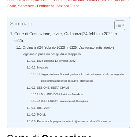
In
Cassazione civile 2022
,
Corte di Cassazione
,
Diritto Civile e Procedura
Civile
,
Sentenze - Ordinanze
,
Sezioni Diritto
Sommario
Corte di Cassazione, civile, Ordinanza|24 febbraio 2022| n.
6225.
Ordinanza|24 febbraio 2022| n. 6225. L’avvocato antistatario è
legittimato passivo nel giudizio d’appello
Data udienza 12 gennaio 2022
Integrale
Tag/parola chiave: Spese di giustizia – Avvocato antistatario – Riforma in appello
della sentenza quale titolo esecutivo – Restituzione
SEZIONE SESTA CIVILE
Dott. AMENDOLA Adelaide – Presidente
Dott. FIECCONI Francesca – rel. Consigliere
RILEVATO
P.Q.M.
Per aprire la pagina facebook @avvrenatodisa Cliccare qui