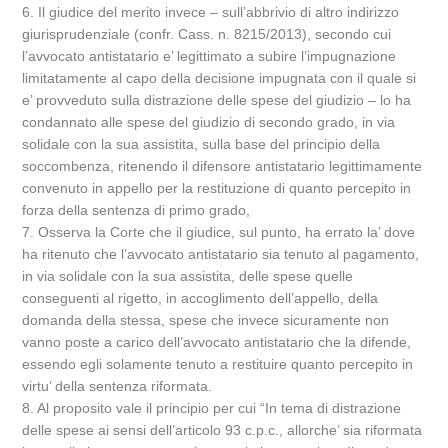
6. Il giudice del merito invece – sull’abbrivio di altro indirizzo
giurisprudenziale (confr. Cass. n. 8215/2013), secondo cui
l’avvocato antistatario e’ legittimato a subire l’impugnazione
limitatamente al capo della decisione impugnata con il quale si
e’ provveduto sulla distrazione delle spese del giudizio – lo ha
condannato alle spese del giudizio di secondo grado, in via
solidale con la sua assistita, sulla base del principio della
soccombenza, ritenendo il difensore antistatario legittimamente
convenuto in appello per la restituzione di quanto percepito in
forza della sentenza di primo grado,
7. Osserva la Corte che il giudice, sul punto, ha errato la’ dove
ha ritenuto che l’avvocato antistatario sia tenuto al pagamento,
in via solidale con la sua assistita, delle spese quelle
conseguenti al rigetto, in accoglimento dell’appello, della
domanda della stessa, spese che invece sicuramente non
vanno poste a carico dell’avvocato antistatario che la difende,
essendo egli solamente tenuto a restituire quanto percepito in
virtu’ della sentenza riformata.
8. Al proposito vale il principio per cui “In tema di distrazione
delle spese ai sensi dell’articolo 93 c.p.c., allorche’ sia riformata