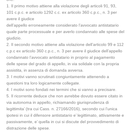
1. Il primo motivo attiene alla violazione degli articoli 91, 93,
101 c.p.c. e articolo 1292 c.c. ex articolo 360 c.p.c., n. 3 per
avere il giudice
dell’appello erroneamente considerato l’avvocato antistatario
quale parte processuale e per averlo condannato alle spese del
giudizio.
2. Il secondo motivo attiene alla violazione dell’articolo 99 e 112
c.p.c ex articolo 360 c.p.c., n. 3 per avere il giudice dell’appello
condannato l’avvocato antistatario in proprio al pagamento
delle spese del grado di appello, in via solidale con la propria
assistita, in assenza di domanda avversa.
3. I motivi vanno scrutinati congiuntamente attenendo a
questioni tra loro logicamente collegate.
4. I motivi sono fondati nei termini che si vanno a precisare.
5. Il ricorrente deduce che non avrebbe dovuto essere citato in
via autonoma in appello, richiamando giurisprudenza di
legittimita’ (tra cui Cass. n. 27166/2016), secondo cui l’unica
ipotesi in cui il difensore antistatario e’ legittimato, attivamente e
passivamente, e’ quella in cui si discute del provvedimento di
distrazione delle spese.