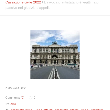
Cassazione civile 2022
/
L’avvocato antistatario è legittimato
passivo nel giudizio d’appello
2 MAGGIO 2022
Comments (
0
)
0
By
D'Isa