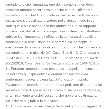
dipendenti e che l’impugnazione della sentenza non deve
necessariamente essere rivolta anche contro il difensore
distrattario, benche’ il capo della sentenza reso sull’istanza di
distrazione sia destinato a cadere nello stesso modo in cui
cade quello sulle spese reso nell’ambito dell’unico rapporto
processuale; dall’altro che in ogni caso il difensore distrattario
subisce legittimamente gli effetti della sentenza di appello di
condanna alla restituzione delle somme gia’ percepite in
esecuzione della sentenza di primo grado, benche’ non evocato
personalmente in giudizio (cfr. Cass. Sez. 6 – 3, Ordinanza n.
25247 del 25/10/2017; Cass. Sez. 3 -, Sentenza n. 27166 del
28/12/2016; Cass. Sez. 3, Sentenza n. 9062 del 15/04/2010).
11. Pertanto, tenendo conto che la parte appellante, secondo
un indirizzo giurisprudenziale oramai consolidato e da
confermarsi, aveva la piena facolta’ di citare in appello
l’avvocato antistatario per ottenere la ripetizione di quanto a lui
versato a titolo di spese legali in caso di successo dell’appello,
erra il ricorrente allorche’ sostiene che non era legittimato a
partecipare al giudizio in tale veste.
12. E’ tuttavia anche vero che, all’esito del giudizio di appello il