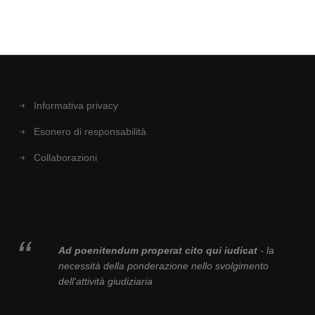
Informativa privacy
Esonero di responsabilità
Collaborazioni
Ad poenitendum properat cito qui iudicat
- la
necessità della ponderazione nello svolgimento
dell'attività giudiziaria