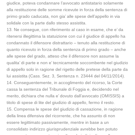
giudice, poteva condannare l’avvocato antistatario solamente
alla restituzione delle somme ricevute in forza della sentenza di
primo grado caducata, non gia’ alle spese dell’appello in via
solidale con la parte dallo stesso assistita.
13. Ne consegue, con riferimento al caso in esame, che e’ da
ritenersi illegittima la statuizione con cui il giudice di appello ha
condannato il difensore distrattario – tenuto alla restituzione di
quanto ricevuto in forza della sentenza di primo grado – anche
alle spese del grado, atteso che il difensore non assume la
qualita’ di parte e non e’ tecnicamente soccombente nel giudizio
di appello solo in ragione del rigetto delle pretese della parte da
lui assistita (Cass. Sez. 3, Sentenza n. 23444 del 04/11/2014).
14. Conseguentemente, in accoglimento del ricorso, la Corte
cassa la sentenza del Tribunale di Foggia e, decidendo nel
merito, dichiara che nulla e’ dovuto dall’avvocato (OMISSIS) a
titolo di spese di lite del giudizio di appello, fermo il resto.
15. Compensa le spese del giudizio di cassazione, in ragione
della linea difensiva del ricorrente, che ha assunto di non
essere legittimato passivamente, mentre in base a un
consolidato indirizzo giurisprudenziale avrebbe ben potuto