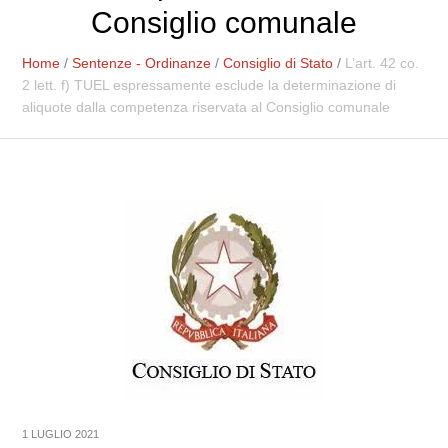
Consiglio comunale
Home
/
Sentenze - Ordinanze
/
Consiglio di Stato
/
L’art. 42 co.
2 lett. f) TUEL espressamente esclude la determinazione di
aliquote dalla competenza riservata al Consiglio comunale
1 LUGLIO 2021