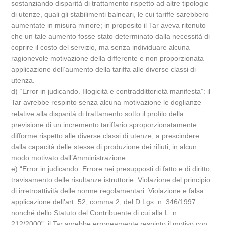
sostanziando disparità di trattamento rispetto ad altre tipologie
di utenze, quali gli stabilimenti balneari, le cui tariffe sarebbero
aumentate in misura minore; in proposito il Tar aveva ritenuto
che un tale aumento fosse stato determinato dalla necessità di
coprire il costo del servizio, ma senza individuare alcuna
ragionevole motivazione della differente e non proporzionata
applicazione dell’aumento della tariffa alle diverse classi di
utenza.
d) “Error in judicando. Illogicità e contraddittorietà manifesta”: il
Tar avrebbe respinto senza alcuna motivazione le doglianze
relative alla disparità di trattamento sotto il profilo della
previsione di un incremento tariffario sproporzionatamente
difforme rispetto alle diverse classi di utenze, a prescindere
dalla capacità delle stesse di produzione dei rifiuti, in alcun
modo motivato dall’Amministrazione.
e) “Error in judicando. Errore nei presupposti di fatto e di diritto,
travisamento delle risultanze istruttorie. Violazione del principio
di irretroattività delle norme regolamentari. Violazione e falsa
applicazione dell’art. 52, comma 2, del D.Lgs. n. 346/1997
nonché dello Statuto del Contribuente di cui alla L. n.
212/2000”: il Tar avrebbe erroneamente respinto il motivo con