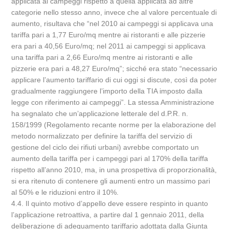
applicata ai campeggi rispetto a quella applicata ad altre
categorie nello stesso anno, invece che al valore percentuale di
aumento, risultava che “nel 2010 ai campeggi si applicava una
tariffa pari a 1,77 Euro/mq mentre ai ristoranti e alle pizzerie
era pari a 40,56 Euro/mq; nel 2011 ai campeggi si applicava
una tariffa pari a 2,66 Euro/mq mentre ai ristoranti e alle
pizzerie era pari a 48,27 Euro/mq”; sicché era stato “necessario
applicare l’aumento tariffario di cui oggi si discute, così da poter
gradualmente raggiungere l’importo della TIA imposto dalla
legge con riferimento ai campeggi”. La stessa Amministrazione
ha segnalato che un’applicazione letterale del d.P.R. n.
158/1999 (Regolamento recante norme per la elaborazione del
metodo normalizzato per definire la tariffa del servizio di
gestione del ciclo dei rifiuti urbani) avrebbe comportato un
aumento della tariffa per i campeggi pari al 170% della tariffa
rispetto all’anno 2010, ma, in una prospettiva di proporzionalità,
si era ritenuto di contenere gli aumenti entro un massimo pari
al 50% e le riduzioni entro il 10%.
4.4. Il quinto motivo d’appello deve essere respinto in quanto
l’applicazione retroattiva, a partire dal 1 gennaio 2011, della
deliberazione di adeguamento tariffario adottata dalla Giunta