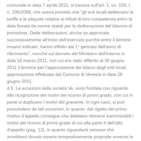
comunale in data 7 aprile 2011, si basava sull’art. 1, co. 169, l.
n. 296/2006, che aveva previsto che “gli enti locali deliberano le
tariffe e le aliquote relative ai tributi di loro competenza entro la
data fissata da norme statali per la deliberazione del bilancio di
previsione. Dette deliberazioni, anche se approvate
successivamente all’inizio dell’esercizio purché entro il termine
innanzi indicato, hanno effetto dal 1° gennaio dell’anno di
riferimento”, nonché sul decreto del Ministero dell’interno in
data 16 marzo 2011, con cui era stato differito al 30 giugno
2011 il termine per l’approvazione dei bilanci degli enti locali,
approvazione effettuata dal Comune di Venezia in data 28
giugno 2011.
4.5. Le eccezioni della società Ve. sono fondate con riguardo
alla ricognizione dei motivi del ricorso di primo grado, con cui in
parte si duplicano i motivi del gravame. In ogni caso, si può
prescindere da tali eccezioni, in quanto: dal rigetto del primo
motivo d’appello consegue che debbano ritenersi inammissibili i
motivi del ricorso di primo grado di cui alla parte II dell’atto
d’appello (pag. 12), in quanto riguardanti censure che
avrebbero dovuto essere tempestivamente proposte avverso le