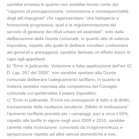
sarebbe erronea in quanto non avrebbe tenuto conto del
“rapporto di presupposizione, connessione e consequenzialità
degli atti impugnati” che rappresentano “una fattispecie a
formazione progressiva, qual è la regolamentazione del
servizio di gestione dei rifiuti urbani ed assimilati”; solo dalla
deliberazione della Giunta comunale, in quanto atto di valenza
impositiva, rispetto alla quale le delibere consiliari costituivano
atti generali e presupposti, sarebbe derivato un effetto lesivo in
capo agli appellanti.
b) “Error in judicando. Violazione e falsa applicazione dell’art 42
D. Lgs. 267 del 2000”: non sarebbe spettato alla Giunta
comunale deliberare l’adeguamento tariffario, in quanto la
materia sarebbe riservata alla competenza del Consiglio
comunale cui spetterebbe il potere impositivo;
c) “Error in judicando. Errore nei presupposti di fatto e di diritto,
travisamento delle risultanze istruttorie. Difetto di motivazione”:
l’aumento tariffario previsto per i campeggi, pari a circa il 50%,
rispetto alle tariffe in vigore negli anni 2009 e 2010, sarebbe
carente nella motivazione, connotato da irragionevolezza e
sproporzione rispetto ad altre utenze domestiche e non,