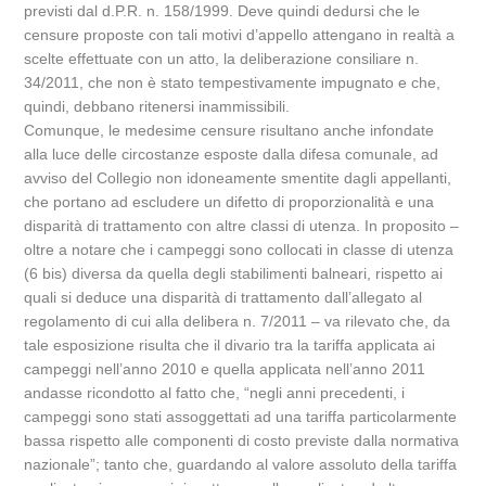
previsti dal d.P.R. n. 158/1999. Deve quindi dedursi che le
censure proposte con tali motivi d’appello attengano in realtà a
scelte effettuate con un atto, la deliberazione consiliare n.
34/2011, che non è stato tempestivamente impugnato e che,
quindi, debbano ritenersi inammissibili.
Comunque, le medesime censure risultano anche infondate
alla luce delle circostanze esposte dalla difesa comunale, ad
avviso del Collegio non idoneamente smentite dagli appellanti,
che portano ad escludere un difetto di proporzionalità e una
disparità di trattamento con altre classi di utenza. In proposito –
oltre a notare che i campeggi sono collocati in classe di utenza
(6 bis) diversa da quella degli stabilimenti balneari, rispetto ai
quali si deduce una disparità di trattamento dall’allegato al
regolamento di cui alla delibera n. 7/2011 – va rilevato che, da
tale esposizione risulta che il divario tra la tariffa applicata ai
campeggi nell’anno 2010 e quella applicata nell’anno 2011
andasse ricondotto al fatto che, “negli anni precedenti, i
campeggi sono stati assoggettati ad una tariffa particolarmente
bassa rispetto alle componenti di costo previste dalla normativa
nazionale”; tanto che, guardando al valore assoluto della tariffa