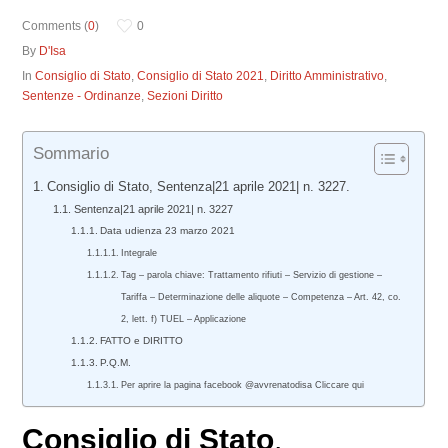
Comments (
0
)
0
By
D'Isa
In
Consiglio di Stato
,
Consiglio di Stato 2021
,
Diritto Amministrativo
,
Sentenze - Ordinanze
,
Sezioni Diritto
Sommario
Consiglio di Stato, Sentenza|21 aprile 2021| n. 3227.
Sentenza|21 aprile 2021| n. 3227
Data udienza 23 marzo 2021
Integrale
Tag – parola chiave: Trattamento rifiuti – Servizio di gestione –
Tariffa – Determinazione delle aliquote – Competenza – Art. 42, co.
2, lett. f) TUEL – Applicazione
FATTO e DIRITTO
P.Q.M.
Per aprire la pagina facebook @avvrenatodisa Cliccare qui
Consiglio di Stato
,