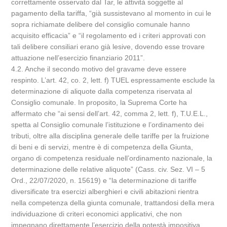
correttamente osservato dal Tar, le attività soggette al
pagamento della tariffa, “già sussistevano al momento in cui le
sopra richiamate delibere del consiglio comunale hanno
acquisito efficacia” e “il regolamento ed i criteri approvati con
tali delibere consiliari erano già lesive, dovendo esse trovare
attuazione nell’esercizio finanziario 2011”.
4.2. Anche il secondo motivo del gravame deve essere
respinto. L’art. 42, co. 2, lett. f) TUEL espressamente esclude la
determinazione di aliquote dalla competenza riservata al
Consiglio comunale. In proposito, la Suprema Corte ha
affermato che “ai sensi dell’art. 42, comma 2, lett. f), T.U.E.L.,
spetta al Consiglio comunale l’istituzione e l’ordinamento dei
tributi, oltre alla disciplina generale delle tariffe per la fruizione
di beni e di servizi, mentre è di competenza della Giunta,
organo di competenza residuale nell’ordinamento nazionale, la
determinazione delle relative aliquote” (Cass. civ. Sez. VI – 5
Ord., 22/07/2020, n. 15619) e “la determinazione di tariffe
diversificate tra esercizi alberghieri e civili abitazioni rientra
nella competenza della giunta comunale, trattandosi della mera
individuazione di criteri economici applicativi, che non
impegnano direttamente l’esercizio della potestà impositiva