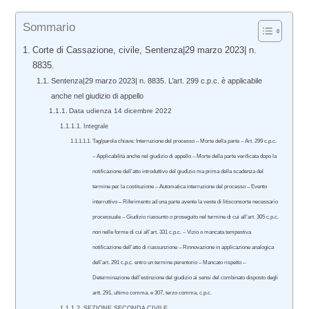
Sommario
Corte di Cassazione, civile, Sentenza|29 marzo 2023| n.
8835.
Sentenza|29 marzo 2023| n. 8835. L’art. 299 c.p.c. è applicabile
anche nel giudizio di appello
Data udienza 14 dicembre 2022
Integrale
Tag/parola chiave: Interruzione del processo – Morte della parte – Art. 299 c.p.c.
– Applicabilità anche nel giudizio di appello – Morte della parte verificata dopo la
notificazione dell’atto introduttivo del giudizio ma prima della scadenza del
termine per la costituzione – Automatica interruzione del processo – Evento
interruttivo – Riferimento ad una parte avente la veste di litisconsorte necessario
processuale – Giudizio riassunto o proseguito nel termine di cui all’art. 305 c.p.c.
non nelle forme di cui all’art. 331 c.p.c. – Vizio o mancata tempestiva
notificazione dell’atto di riassunzione – Rinnovazione in applicazione analogica
dell’art. 291 c.p.c. entro un termine perentorio – Mancato rispetto –
Determinazione dell’estinzione del giudizio ai sensi del combinato disposto degli
artt. 291, ultimo comma, e 307, terzo comma, c.p.c.
SEZIONE SECONDA CIVILE