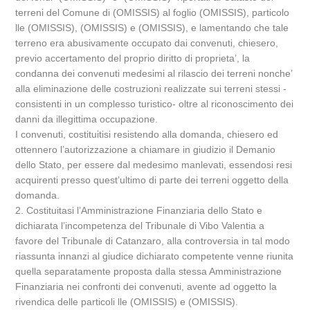
terreni del Comune di (OMISSIS) al foglio (OMISSIS), particolo
lle (OMISSIS), (OMISSIS) e (OMISSIS), e lamentando che tale
terreno era abusivamente occupato dai convenuti, chiesero,
previo accertamento del proprio diritto di proprieta’, la
condanna dei convenuti medesimi al rilascio dei terreni nonche’
alla eliminazione delle costruzioni realizzate sui terreni stessi -
consistenti in un complesso turistico- oltre al riconoscimento dei
danni da illegittima occupazione.
I convenuti, costituitisi resistendo alla domanda, chiesero ed
ottennero l’autorizzazione a chiamare in giudizio il Demanio
dello Stato, per essere dal medesimo manlevati, essendosi resi
acquirenti presso quest’ultimo di parte dei terreni oggetto della
domanda.
2. Costituitasi l’Amministrazione Finanziaria dello Stato e
dichiarata l’incompetenza del Tribunale di Vibo Valentia a
favore del Tribunale di Catanzaro, alla controversia in tal modo
riassunta innanzi al giudice dichiarato competente venne riunita
quella separatamente proposta dalla stessa Amministrazione
Finanziaria nei confronti dei convenuti, avente ad oggetto la
rivendica delle particoli lle (OMISSIS) e (OMISSIS).