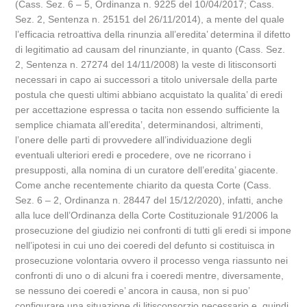
(Cass. Sez. 6 – 5, Ordinanza n. 9225 del 10/04/2017; Cass.
Sez. 2, Sentenza n. 25151 del 26/11/2014), a mente del quale
l’efficacia retroattiva della rinunzia all’eredita’ determina il difetto
di legitimatio ad causam del rinunziante, in quanto (Cass. Sez.
2, Sentenza n. 27274 del 14/11/2008) la veste di litisconsorti
necessari in capo ai successori a titolo universale della parte
postula che questi ultimi abbiano acquistato la qualita’ di eredi
per accettazione espressa o tacita non essendo sufficiente la
semplice chiamata all’eredita’, determinandosi, altrimenti,
l’onere delle parti di provvedere all’individuazione degli
eventuali ulteriori eredi e procedere, ove ne ricorrano i
presupposti, alla nomina di un curatore dell’eredita’ giacente.
Come anche recentemente chiarito da questa Corte (Cass.
Sez. 6 – 2, Ordinanza n. 28447 del 15/12/2020), infatti, anche
alla luce dell’Ordinanza della Corte Costituzionale 91/2006 la
prosecuzione del giudizio nei confronti di tutti gli eredi si impone
nell’ipotesi in cui uno dei coeredi del defunto si costituisca in
prosecuzione volontaria ovvero il processo venga riassunto nei
confronti di uno o di alcuni fra i coeredi mentre, diversamente,
se nessuno dei coeredi e’ ancora in causa, non si puo’
configurare una situazione di litisconsorzio necessario e, quindi,