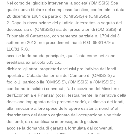
Nel corso del giudizio intervenne la societa’ (OMISSIS) Spa
quale nuova titolare del complesso turistico, conferitole in data
20 dicembre 1984 da parte di (OMISSIS) e (OMISSIS).
2. Dopo la riassunzione del giudizio -interrottosi a seguito del
decesso sia di (OMISSIS) sia dei procuratori di (OMISSIS)- il
Tribunale di Catanzaro, con sentenza parziale n. 1794 del 3
settembre 2013, nei procedimenti riuniti R.G. 653/1979 e
116/81 R.G.:
accolse la domanda principale, qualificata come petizione
ereditaria ex articolo 533 c.c.;
dichiaro’ gli attori proprietari esclusivi pro indiviso dei fondi
riportati al Catasto dei terreni del Comune di (OMISSIS) al
foglio 1, particolo lle (OMISSIS), (OMISSIS) e (OMISSIS);
condanno’ in solido i convenuti, “ad eccezione del Ministero
dell’Economia e Finanza” (cosi’, testualmente, la narrativa della
decisione impugnata nella presente sede), al rilascio dei fondi,
alla rimozione a loro spese delle opere esistenti, nonche’ al
risarcimento del danno cagionato dall’occupazione sine titulo
dei fondi, da quantificarsi in prosieguo di giudizio;
accolse la domanda di garanzia formulata dai convenuti,