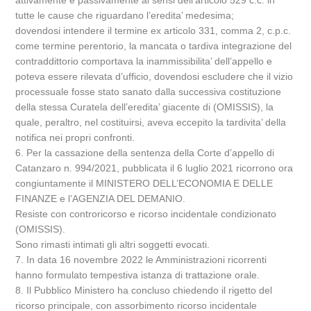
attivamente e passivamente ai sensi dell’articolo 529 c.c. in
tutte le cause che riguardano l’eredita’ medesima;
dovendosi intendere il termine ex articolo 331, comma 2, c.p.c.
come termine perentorio, la mancata o tardiva integrazione del
contraddittorio comportava la inammissibilita’ dell’appello e
poteva essere rilevata d’ufficio, dovendosi escludere che il vizio
processuale fosse stato sanato dalla successiva costituzione
della stessa Curatela dell’eredita’ giacente di (OMISSIS), la
quale, peraltro, nel costituirsi, aveva eccepito la tardivita’ della
notifica nei propri confronti.
6. Per la cassazione della sentenza della Corte d’appello di
Catanzaro n. 994/2021, pubblicata il 6 luglio 2021 ricorrono ora
congiuntamente il MINISTERO DELL’ECONOMIA E DELLE
FINANZE e l’AGENZIA DEL DEMANIO.
Resiste con controricorso e ricorso incidentale condizionato
(OMISSIS).
Sono rimasti intimati gli altri soggetti evocati.
7. In data 16 novembre 2022 le Amministrazioni ricorrenti
hanno formulato tempestiva istanza di trattazione orale.
8. Il Pubblico Ministero ha concluso chiedendo il rigetto del
ricorso principale, con assorbimento ricorso incidentale