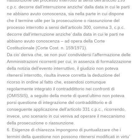
riassunzione del processo interrotto ai sensi dell’articolo 299
c.p.c. decorre dall’interruzione anziche’ dalla data in cui le parti
ne abbiano avuto conoscenza, sia nella parte in cui dispone
che il termine utile per la prosecuzione o riassunzione del
processo interrotto a sensi dell’articolo 300, comma 3, c.p.c.
decorre dall’interruzione anziche’ dalla data in cui le parti ne
abbiano avuto conoscenza – ad opera della Corte
Costituzionale (Corte Cost. n. 159/1971).
Da cio’ deriva che, se non puo’ condividersi l’affermazione delle
Amministrazioni ricorrenti per cui, in assenza di formalizzazione
della notizia dell’evento interruttivo, il giudizio non poteva
ritenersi interrotto, risulta invece corretta la deduzione del
ricorso in ordine al fatto che, essendosi comunque
regolarmente integrato il contraddittorio nei confronti di
(OMISSIS), a seguito della morte di quest’ultimo non poteva
porsi questione di integrazione del contraddittorio e di
conseguente applicazione dell’articolo 331 c.p.c., ricorrendo,
invece, uno scenario in cui veniva ad operare il meccanismo
della prosecuzione o riassunzione.
6. Esigenze di chiarezza impongono di puntualizzare che i
termini della questione non possono ritenersi modificati in virtu’