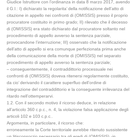
Giudice Istruttore con l’ordinanza in data 8 marzo 2017, avendo
il G.I.: I) dichiarato la regolarita’ della notificazione dell’atto di
citazione in appello nei confronti di (OMISSIS) presso il proprio
procuratore costituito in primo grado; II) rilevato che il decesso
di (OMISSIS) era stato dichiarato dal procuratore soltanto nel
procedimento di appello avverso la sentenza parziale,
provocandone l’interruzione; III) osservato che la notificazione
dell’atto di appello si era comunque perfezionata prima anche
della comunicazione della morte di (OMISSIS) nel separato
procedimento di appello avverso la sentenza parziale;
– conseguentemente, il contraddittorio processuale nei
confronti di (OMISSIS) doveva ritenersi regolarmente costituito,
da cio’ derivando il carattere superfluo dell’ordine di
integrazione del contraddittorio e la conseguente irrilevanza del
ritardo nell’ottemperarvi.
1.2. Con il secondo motivo il ricorso deduce, in relazione
all’articolo 360 c.p.c., n. 4, la violazione falsa applicazione degli
articoli 102 e 103 c.p.c..
Argomenta, in particolare, il ricorso che:
erroneamente la Corte territoriale avrebbe ritenuto sussistente
un litisconsorzio necessario tra gli eredi di (OMISSIS) -in