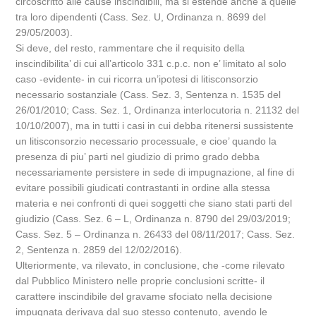
circoscritto alle cause inscindibili, ma si estende anche a quelle
tra loro dipendenti (Cass. Sez. U, Ordinanza n. 8699 del
29/05/2003).
Si deve, del resto, rammentare che il requisito della
inscindibilita’ di cui all’articolo 331 c.p.c. non e’ limitato al solo
caso -evidente- in cui ricorra un’ipotesi di litisconsorzio
necessario sostanziale (Cass. Sez. 3, Sentenza n. 1535 del
26/01/2010; Cass. Sez. 1, Ordinanza interlocutoria n. 21132 del
10/10/2007), ma in tutti i casi in cui debba ritenersi sussistente
un litisconsorzio necessario processuale, e cioe’ quando la
presenza di piu’ parti nel giudizio di primo grado debba
necessariamente persistere in sede di impugnazione, al fine di
evitare possibili giudicati contrastanti in ordine alla stessa
materia e nei confronti di quei soggetti che siano stati parti del
giudizio (Cass. Sez. 6 – L, Ordinanza n. 8790 del 29/03/2019;
Cass. Sez. 5 – Ordinanza n. 26433 del 08/11/2017; Cass. Sez.
2, Sentenza n. 2859 del 12/02/2016).
Ulteriormente, va rilevato, in conclusione, che -come rilevato
dal Pubblico Ministero nelle proprie conclusioni scritte- il
carattere inscindibile del gravame sfociato nella decisione
impugnata derivava dal suo stesso contenuto, avendo le