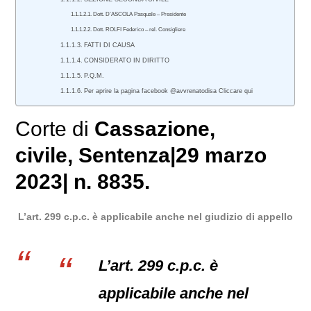
Dott. D’ASCOLA Pasquale – Presidente
Dott. ROLFI Federico – rel. Consigliere
FATTI DI CAUSA
CONSIDERATO IN DIRITTO
P.Q.M.
Per aprire la pagina facebook @avvrenatodisa Cliccare qui
Corte di
Cassazione
,
civile
, Sentenza|29 marzo
2023| n. 8835.
L’art. 299 c.p.c. è applicabile anche nel giudizio di appello
L’art. 299 c.p.c. è
applicabile anche nel