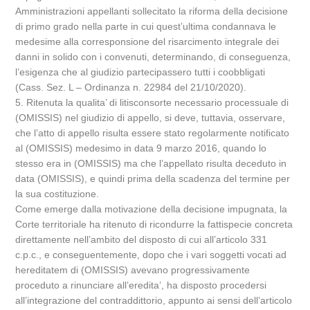
Amministrazioni appellanti sollecitato la riforma della decisione
di primo grado nella parte in cui quest’ultima condannava le
medesime alla corresponsione del risarcimento integrale dei
danni in solido con i convenuti, determinando, di conseguenza,
l’esigenza che al giudizio partecipassero tutti i coobbligati
(Cass. Sez. L – Ordinanza n. 22984 del 21/10/2020).
5. Ritenuta la qualita’ di litisconsorte necessario processuale di
(OMISSIS) nel giudizio di appello, si deve, tuttavia, osservare,
che l’atto di appello risulta essere stato regolarmente notificato
al (OMISSIS) medesimo in data 9 marzo 2016, quando lo
stesso era in (OMISSIS) ma che l’appellato risulta deceduto in
data (OMISSIS), e quindi prima della scadenza del termine per
la sua costituzione.
Come emerge dalla motivazione della decisione impugnata, la
Corte territoriale ha ritenuto di ricondurre la fattispecie concreta
direttamente nell’ambito del disposto di cui all’articolo 331
c.p.c., e conseguentemente, dopo che i vari soggetti vocati ad
hereditatem di (OMISSIS) avevano progressivamente
proceduto a rinunciare all’eredita’, ha disposto procedersi
all’integrazione del contraddittorio, appunto ai sensi dell’articolo