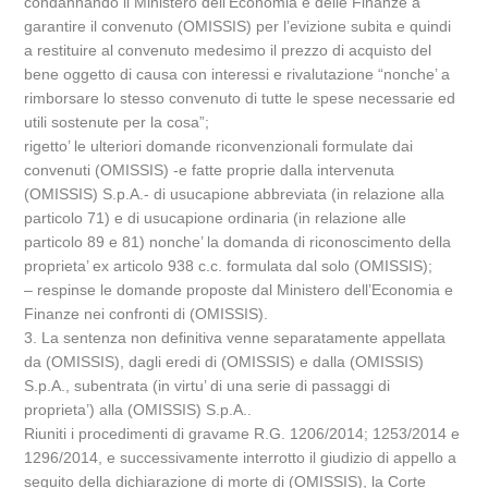
condannando il Ministero dell’Economia e delle Finanze a
garantire il convenuto (OMISSIS) per l’evizione subita e quindi
a restituire al convenuto medesimo il prezzo di acquisto del
bene oggetto di causa con interessi e rivalutazione “nonche’ a
rimborsare lo stesso convenuto di tutte le spese necessarie ed
utili sostenute per la cosa”;
rigetto’ le ulteriori domande riconvenzionali formulate dai
convenuti (OMISSIS) -e fatte proprie dalla intervenuta
(OMISSIS) S.p.A.- di usucapione abbreviata (in relazione alla
particolo 71) e di usucapione ordinaria (in relazione alle
particolo 89 e 81) nonche’ la domanda di riconoscimento della
proprieta’ ex articolo 938 c.c. formulata dal solo (OMISSIS);
– respinse le domande proposte dal Ministero dell’Economia e
Finanze nei confronti di (OMISSIS).
3. La sentenza non definitiva venne separatamente appellata
da (OMISSIS), dagli eredi di (OMISSIS) e dalla (OMISSIS)
S.p.A., subentrata (in virtu’ di una serie di passaggi di
proprieta’) alla (OMISSIS) S.p.A..
Riuniti i procedimenti di gravame R.G. 1206/2014; 1253/2014 e
1296/2014, e successivamente interrotto il giudizio di appello a
seguito della dichiarazione di morte di (OMISSIS), la Corte