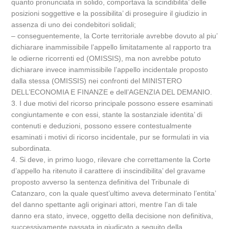
quanto pronunciata in solido, comportava la scindibilita’ delle
posizioni soggettive e la possibilita’ di proseguire il giudizio in
assenza di uno dei condebitori solidali;
– conseguentemente, la Corte territoriale avrebbe dovuto al piu’
dichiarare inammissibile l’appello limitatamente al rapporto tra
le odierne ricorrenti ed (OMISSIS), ma non avrebbe potuto
dichiarare invece inammissibile l’appello incidentale proposto
dalla stessa (OMISSIS) nei confronti del MINISTERO
DELL’ECONOMIA E FINANZE e dell’AGENZIA DEL DEMANIO.
3. I due motivi del ricorso principale possono essere esaminati
congiuntamente e con essi, stante la sostanziale identita’ di
contenuti e deduzioni, possono essere contestualmente
esaminati i motivi di ricorso incidentale, pur se formulati in via
subordinata.
4. Si deve, in primo luogo, rilevare che correttamente la Corte
d’appello ha ritenuto il carattere di inscindibilita’ del gravame
proposto avverso la sentenza definitiva del Tribunale di
Catanzaro, con la quale quest’ultimo aveva determinato l’entita’
del danno spettante agli originari attori, mentre l’an di tale
danno era stato, invece, oggetto della decisione non definitiva,
successivamente passata in giudicato a seguito della