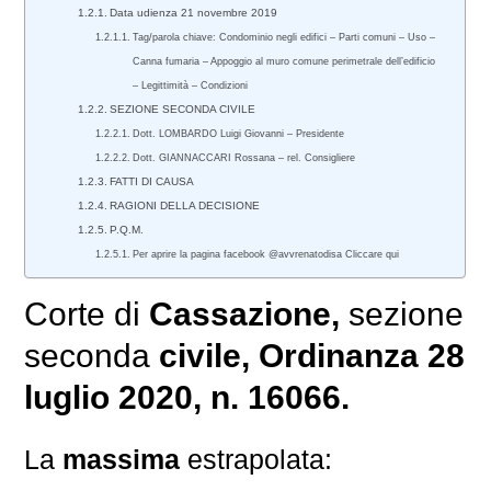
Data udienza 21 novembre 2019
Tag/parola chiave: Condominio negli edifici – Parti comuni – Uso –
Canna fumaria – Appoggio al muro comune perimetrale dell’edificio
– Legittimità – Condizioni
SEZIONE SECONDA CIVILE
Dott. LOMBARDO Luigi Giovanni – Presidente
Dott. GIANNACCARI Rossana – rel. Consigliere
FATTI DI CAUSA
RAGIONI DELLA DECISIONE
P.Q.M.
Per aprire la pagina facebook @avvrenatodisa Cliccare qui
Corte di
Cassazione,
sezione
seconda
civile
, Ordinanza 28
luglio 2020, n. 16066.
La
massima
estrapolata: