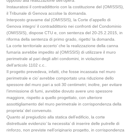
opposto alla realizzazione dell’opera.
Instauratosi il contraddittorio con la costituzione del (OMISSIS),
il Tribunale di Genova accolse la domanda.
Interposto gravame dal (OMISSIS), la Corte d’appello di
Genova integro’ il contraddittorio nei confronti del Condominio
(OMISSIS), dispose CTU e, con sentenza del 20-25.2.2015, in
riforma della sentenza di primo grado, rigetto’ la domanda.
La corte territoriale accerto’ che la realizzazione della canna
fumaria avrebbe impedito al (OMISSIS) di utilizzare il muro
perimetrale al pari degli altri condomini, in violazione
dell’articolo 1102 c.c..
Il progetto prevedeva, infatti, che fosse incassata nel muro
perimetrale e cio’ avrebbe comportato una riduzione dello
spessore del muro pari a soli 30 centimetri; inoltre, per evitare
l’immissione di fumi, avrebbe dovuto avere uno spessore
maggiore, rispetto a quello progettato, con ulteriore
assottigliamento del muro perimetrale in corrispondenza della
proprieta’ del convenuto.
Quanto al pregiudizio alla statica dell’edificio, la corte
distrettuale evidenzio’ la necessita’ di inserire delle putrelle di
rinforzo, non previste nell’originario progetto, in corrispondenza