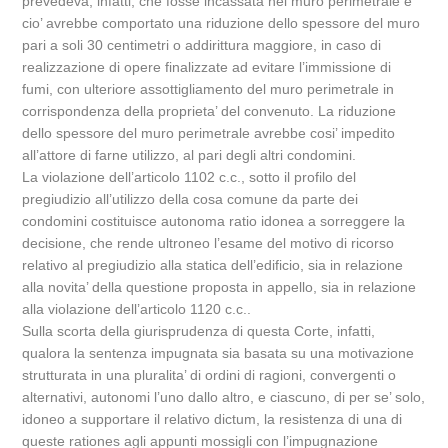
prevedeva, infatti, che fosse incassata nel muro perimetrale e
cio’ avrebbe comportato una riduzione dello spessore del muro
pari a soli 30 centimetri o addirittura maggiore, in caso di
realizzazione di opere finalizzate ad evitare l’immissione di
fumi, con ulteriore assottigliamento del muro perimetrale in
corrispondenza della proprieta’ del convenuto. La riduzione
dello spessore del muro perimetrale avrebbe cosi’ impedito
all’attore di farne utilizzo, al pari degli altri condomini.
La violazione dell’articolo 1102 c.c., sotto il profilo del
pregiudizio all’utilizzo della cosa comune da parte dei
condomini costituisce autonoma ratio idonea a sorreggere la
decisione, che rende ultroneo l’esame del motivo di ricorso
relativo al pregiudizio alla statica dell’edificio, sia in relazione
alla novita’ della questione proposta in appello, sia in relazione
alla violazione dell’articolo 1120 c.c..
Sulla scorta della giurisprudenza di questa Corte, infatti,
qualora la sentenza impugnata sia basata su una motivazione
strutturata in una pluralita’ di ordini di ragioni, convergenti o
alternativi, autonomi l’uno dallo altro, e ciascuno, di per se’ solo,
idoneo a supportare il relativo dictum, la resistenza di una di
queste rationes agli appunti mossigli con l’impugnazione