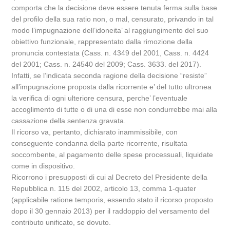
comporta che la decisione deve essere tenuta ferma sulla base
del profilo della sua ratio non, o mal, censurato, privando in tal
modo l’impugnazione dell’idoneita’ al raggiungimento del suo
obiettivo funzionale, rappresentato dalla rimozione della
pronuncia contestata (Cass. n. 4349 del 2001, Cass. n. 4424
del 2001; Cass. n. 24540 del 2009; Cass. 3633. del 2017).
Infatti, se l’indicata seconda ragione della decisione “resiste”
all’impugnazione proposta dalla ricorrente e’ del tutto ultronea
la verifica di ogni ulteriore censura, perche’ l’eventuale
accoglimento di tutte o di una di esse non condurrebbe mai alla
cassazione della sentenza gravata.
Il ricorso va, pertanto, dichiarato inammissibile, con
conseguente condanna della parte ricorrente, risultata
soccombente, al pagamento delle spese processuali, liquidate
come in dispositivo.
Ricorrono i presupposti di cui al Decreto del Presidente della
Repubblica n. 115 del 2002, articolo 13, comma 1-quater
(applicabile ratione temporis, essendo stato il ricorso proposto
dopo il 30 gennaio 2013) per il raddoppio del versamento del
contributo unificato, se dovuto.