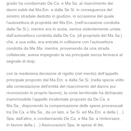
grado ha condannato De.Ca. e Ma.Sa. al risarcimento dei
danni subiti dal Ma.Em. e dalla Se.Si. in conseguenza del
sinistro stradale dedotto in giudizio, in occasione del quale
l’autovettura di proprietà del Ma.Em. (nell’occasione condotta
dalla Se.Si.), mentre era in sosta, veniva violentemente urtata
dall’autovettura condotta dalla De.Ca. (di proprietà del Ma.Sa.)
che, a sua volta, era entrata in collisione con l’autovettura
condotta da Me.Ma. mentre, provenendo da una strada
collaterale, aveva impegnato la via principale senza fermarsi al
segnale di stop;
con la medesima decisione di rigetto (nel merito) dell’appello
principale proposto dal Ma.Em. e dalla Se.Si. (nella specie vòlto
alla contestazione dell’entità del risarcimento del danno pur
riconosciuto in proprio favore), la corte territoriale ha dichiarato
inammissibile l’appello incidentale proposto da De.Ca. e
Ma.Sa., disponendo la compensazione delle spese processuali
tra De.Ca. e Ma.Sa., da un lato, e Se.Si. ed Ma.Em. e della (…)
Spa, dall’altro, e condannando De.Ca. e Ma.Sa. a rimborsare,
in favore della (…) Assicurazioni Spa, le spese di lite;