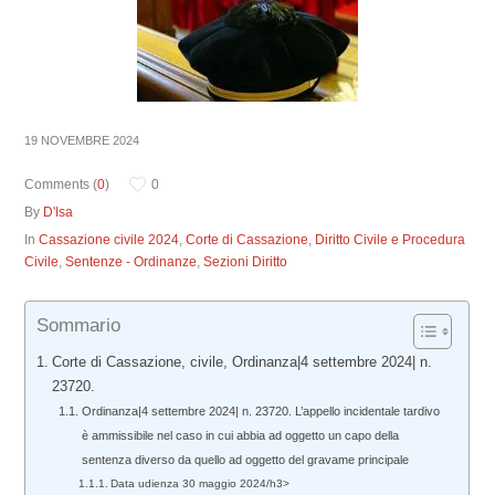
19 NOVEMBRE 2024
Comments (
0
)
0
By
D'Isa
In
Cassazione civile 2024
,
Corte di Cassazione
,
Diritto Civile e Procedura
Civile
,
Sentenze - Ordinanze
,
Sezioni Diritto
Sommario
Corte di Cassazione, civile, Ordinanza|4 settembre 2024| n.
23720.
Ordinanza|4 settembre 2024| n. 23720. L’appello incidentale tardivo
è ammissibile nel caso in cui abbia ad oggetto un capo della
sentenza diverso da quello ad oggetto del gravame principale
Data udienza 30 maggio 2024/h3>