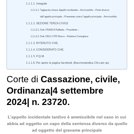
Integrale
Tag/parola chiave: Appello incidentale – Ammissibile – Punto diverso
dall’appello principale – Presentato contro l’appello principale – Ammissibile
SEZIONE TERZA CIVILE
Dott. FRASCA Raffaele – Presidente –
Dott. DELL’UTRI Marco – Relatore-Consigliere
RITENUTO CHE,
CONSIDERATO CHE,
P.Q.M.
Per aprire la pagina facebook @avvrenatodisa Cliccare qui
Corte di
Cassazione
,
civile
,
Ordinanza|4 settembre
2024| n. 23720.
L’appello incidentale tardivo è ammissibile nel caso in cui
abbia ad oggetto un capo della sentenza diverso da quello
ad oggetto del gravame principale