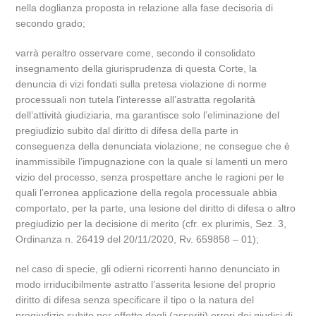
nella doglianza proposta in relazione alla fase decisoria di
secondo grado;
varrà peraltro osservare come, secondo il consolidato
insegnamento della giurisprudenza di questa Corte, la
denuncia di vizi fondati sulla pretesa violazione di norme
processuali non tutela l’interesse all’astratta regolarità
dell’attività giudiziaria, ma garantisce solo l’eliminazione del
pregiudizio subito dal diritto di difesa della parte in
conseguenza della denunciata violazione; ne consegue che è
inammissibile l’impugnazione con la quale si lamenti un mero
vizio del processo, senza prospettare anche le ragioni per le
quali l’erronea applicazione della regola processuale abbia
comportato, per la parte, una lesione del diritto di difesa o altro
pregiudizio per la decisione di merito (cfr. ex plurimis, Sez. 3,
Ordinanza n. 26419 del 20/11/2020, Rv. 659858 – 01);
nel caso di specie, gli odierni ricorrenti hanno denunciato in
modo irriducibilmente astratto l’asserita lesione del proprio
diritto di difesa senza specificare il tipo o la natura del
pregiudizio subito per effetto degli (asseriti) errori dei giudici di