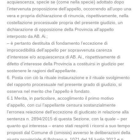
acquiescenza, specie se (come nella specie) adottato dopo
l’intervenuta proposizione dell’appello, occorrendo all’uopo una
vera e propria dichiarazione di rinuncia, rispettivamente, nella
costellazione processuale propria del presente giudizio, un
dichiarazione di opposizione della Provincia all’appello
interposto da AB. Ai.;
– è pertanto destituita di fondamento l’eccezione di
improcedibilità dell’appello per sopravvenuta carenza
d’interesse e/o acquiescenza di AB. Ai., rispettivamente di
difetto d’interesse della Provincia a costituirsi in giudizio per
sostenere le ragioni dell’appellante.
6. Posta con ciò la rituale instaurazione e il rituale svolgimento
del rapporto processuale nel presente grado di giudizio, si
osserva nel merito che l’appello è fondato.
6.1 Merita, in particolare, accoglimento il primo motivo
d’appello, con cui l’appellante censura sostanzialmente
l’erronea reiezione dell’eccezione di giudicato in relazione alla
sentenza n. 2894/2015 di questa Sezione, con la quale – per
quanto qui interessa – erano stati respinti i ricorsi a suo tempo
proposti dal Comune di (omissis) avverso le deliberazioni della
giunta provinciale di Bolzano n. 1071 del 16 luglio 2012 e n.