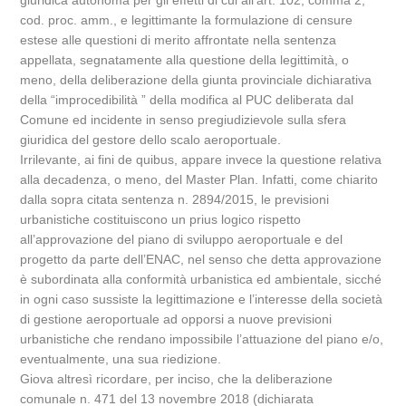
giuridica autonoma per gli effetti di cui all’art. 102, comma 2,
cod. proc. amm., e legittimante la formulazione di censure
estese alle questioni di merito affrontate nella sentenza
appellata, segnatamente alla questione della legittimità, o
meno, della deliberazione della giunta provinciale dichiarativa
della “improcedibilità ” della modifica al PUC deliberata dal
Comune ed incidente in senso pregiudizievole sulla sfera
giuridica del gestore dello scalo aeroportuale.
Irrilevante, ai fini de quibus, appare invece la questione relativa
alla decadenza, o meno, del Master Plan. Infatti, come chiarito
dalla sopra citata sentenza n. 2894/2015, le previsioni
urbanistiche costituiscono un prius logico rispetto
all’approvazione del piano di sviluppo aeroportuale e del
progetto da parte dell’ENAC, nel senso che detta approvazione
è subordinata alla conformità urbanistica ed ambientale, sicché
in ogni caso sussiste la legittimazione e l’interesse della società
di gestione aeroportuale ad opporsi a nuove previsioni
urbanistiche che rendano impossibile l’attuazione del piano e/o,
eventualmente, una sua riedizione.
Giova altresì ricordare, per inciso, che la deliberazione
comunale n. 471 del 13 novembre 2018 (dichiarata