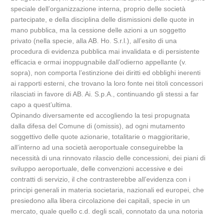
speciale dell’organizzazione interna, proprio delle società
partecipate, e della disciplina delle dismissioni delle quote in
mano pubblica, ma la cessione delle azioni a un soggetto
privato (nella specie, alla AB. Ho. S.r.l.), all’esito di una
procedura di evidenza pubblica mai invalidata e di persistente
efficacia e ormai inoppugnabile dall’odierno appellante (v.
sopra), non comporta l’estinzione dei diritti ed obblighi inerenti
ai rapporti esterni, che trovano la loro fonte nei titoli concessori
rilasciati in favore di AB. Ai. S.p.A., continuando gli stessi a far
capo a quest’ultima.
Opinando diversamente ed accogliendo la tesi propugnata
dalla difesa del Comune di (omissis), ad ogni mutamento
soggettivo delle quote azionarie, totalitarie o maggioritarie,
all’interno ad una società aeroportuale conseguirebbe la
necessità di una rinnovato rilascio delle concessioni, dei piani di
sviluppo aeroportuale, delle convenzioni accessive e dei
contratti di servizio, il che contrasterebbe all’evidenza con i
principi generali in materia societaria, nazionali ed europei, che
presiedono alla libera circolazione dei capitali, specie in un
mercato, quale quello c.d. degli scali, connotato da una notoria