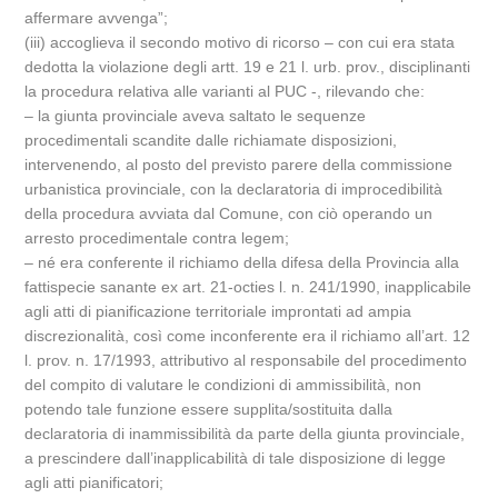
affermare avvenga”;
(iii) accoglieva il secondo motivo di ricorso – con cui era stata
dedotta la violazione degli artt. 19 e 21 l. urb. prov., disciplinanti
la procedura relativa alle varianti al PUC -, rilevando che:
– la giunta provinciale aveva saltato le sequenze
procedimentali scandite dalle richiamate disposizioni,
intervenendo, al posto del previsto parere della commissione
urbanistica provinciale, con la declaratoria di improcedibilità
della procedura avviata dal Comune, con ciò operando un
arresto procedimentale contra legem;
– né era conferente il richiamo della difesa della Provincia alla
fattispecie sanante ex art. 21-octies l. n. 241/1990, inapplicabile
agli atti di pianificazione territoriale improntati ad ampia
discrezionalità, così come inconferente era il richiamo all’art. 12
l. prov. n. 17/1993, attributivo al responsabile del procedimento
del compito di valutare le condizioni di ammissibilità, non
potendo tale funzione essere supplita/sostituita dalla
declaratoria di inammissibilità da parte della giunta provinciale,
a prescindere dall’inapplicabilità di tale disposizione di legge
agli atti pianificatori;