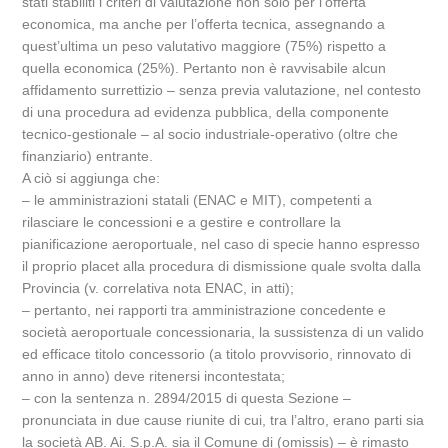
stati stabiliti i criteri di valutazione non solo per l’offerta
economica, ma anche per l’offerta tecnica, assegnando a
quest’ultima un peso valutativo maggiore (75%) rispetto a
quella economica (25%). Pertanto non è ravvisabile alcun
affidamento surrettizio – senza previa valutazione, nel contesto
di una procedura ad evidenza pubblica, della componente
tecnico-gestionale – al socio industriale-operativo (oltre che
finanziario) entrante.
A ciò si aggiunga che:
– le amministrazioni statali (ENAC e MIT), competenti a
rilasciare le concessioni e a gestire e controllare la
pianificazione aeroportuale, nel caso di specie hanno espresso
il proprio placet alla procedura di dismissione quale svolta dalla
Provincia (v. correlativa nota ENAC, in atti);
– pertanto, nei rapporti tra amministrazione concedente e
società aeroportuale concessionaria, la sussistenza di un valido
ed efficace titolo concessorio (a titolo provvisorio, rinnovato di
anno in anno) deve ritenersi incontestata;
– con la sentenza n. 2894/2015 di questa Sezione –
pronunciata in due cause riunite di cui, tra l’altro, erano parti sia
la società AB. Ai. S.p.A. sia il Comune di (omissis) – è rimasto