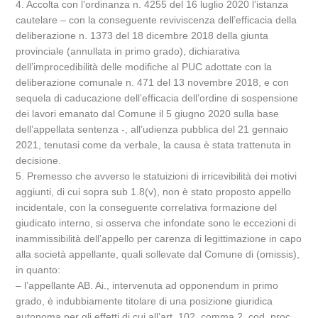
4. Accolta con l’ordinanza n. 4255 del 16 luglio 2020 l’istanza
cautelare – con la conseguente reviviscenza dell’efficacia della
deliberazione n. 1373 del 18 dicembre 2018 della giunta
provinciale (annullata in primo grado), dichiarativa
dell’improcedibilità delle modifiche al PUC adottate con la
deliberazione comunale n. 471 del 13 novembre 2018, e con
sequela di caducazione dell’efficacia dell’ordine di sospensione
dei lavori emanato dal Comune il 5 giugno 2020 sulla base
dell’appellata sentenza -, all’udienza pubblica del 21 gennaio
2021, tenutasi come da verbale, la causa è stata trattenuta in
decisione.
5. Premesso che avverso le statuizioni di irricevibilità dei motivi
aggiunti, di cui sopra sub 1.8(v), non è stato proposto appello
incidentale, con la conseguente correlativa formazione del
giudicato interno, si osserva che infondate sono le eccezioni di
inammissibilità dell’appello per carenza di legittimazione in capo
alla società appellante, quali sollevate dal Comune di (omissis),
in quanto:
– l’appellante AB. Ai., intervenuta ad opponendum in primo
grado, è indubbiamente titolare di una posizione giuridica
autonoma per gli effetti di cui all’art. 102, comma 2, cod. proc.