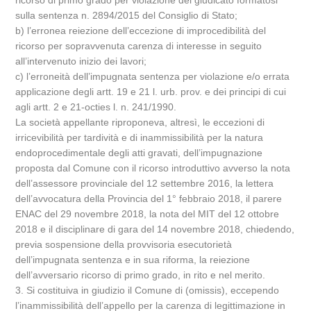
ricorso di primo grado per violazione del giudicato formatosi
sulla sentenza n. 2894/2015 del Consiglio di Stato;
b) l’erronea reiezione dell’eccezione di improcedibilità del
ricorso per sopravvenuta carenza di interesse in seguito
all’intervenuto inizio dei lavori;
c) l’erroneità dell’impugnata sentenza per violazione e/o errata
applicazione degli artt. 19 e 21 l. urb. prov. e dei principi di cui
agli artt. 2 e 21-octies l. n. 241/1990.
La società appellante riproponeva, altresì, le eccezioni di
irricevibilità per tardività e di inammissibilità per la natura
endoprocedimentale degli atti gravati, dell’impugnazione
proposta dal Comune con il ricorso introduttivo avverso la nota
dell’assessore provinciale del 12 settembre 2016, la lettera
dell’avvocatura della Provincia del 1° febbraio 2018, il parere
ENAC del 29 novembre 2018, la nota del MIT del 12 ottobre
2018 e il disciplinare di gara del 14 novembre 2018, chiedendo,
previa sospensione della provvisoria esecutorietà
dell’impugnata sentenza e in sua riforma, la reiezione
dell’avversario ricorso di primo grado, in rito e nel merito.
3. Si costituiva in giudizio il Comune di (omissis), eccependo
l’inammissibilità dell’appello per la carenza di legittimazione in