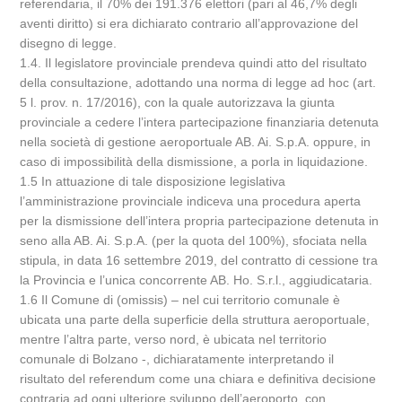
referendaria, il 70% dei 191.376 elettori (pari al 46,7% degli
aventi diritto) si era dichiarato contrario all’approvazione del
disegno di legge.
1.4. Il legislatore provinciale prendeva quindi atto del risultato
della consultazione, adottando una norma di legge ad hoc (art.
5 l. prov. n. 17/2016), con la quale autorizzava la giunta
provinciale a cedere l’intera partecipazione finanziaria detenuta
nella società di gestione aeroportuale AB. Ai. S.p.A. oppure, in
caso di impossibilità della dismissione, a porla in liquidazione.
1.5 In attuazione di tale disposizione legislativa
l’amministrazione provinciale indiceva una procedura aperta
per la dismissione dell’intera propria partecipazione detenuta in
seno alla AB. Ai. S.p.A. (per la quota del 100%), sfociata nella
stipula, in data 16 settembre 2019, del contratto di cessione tra
la Provincia e l’unica concorrente AB. Ho. S.r.l., aggiudicataria.
1.6 Il Comune di (omissis) – nel cui territorio comunale è
ubicata una parte della superficie della struttura aeroportuale,
mentre l’altra parte, verso nord, è ubicata nel territorio
comunale di Bolzano -, dichiaratamente interpretando il
risultato del referendum come una chiara e definitiva decisione
contraria ad ogni ulteriore sviluppo dell’aeroporto, con