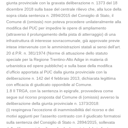
giunta provinciale con la gravata deliberazione n. 1373 del 18
dicembre 2018 sulla base del centrale rilievo che, alla luce della
sopra citata sentenza n. 2894/2015 del Consiglio di Stato, il
Comune di (omissis) non poteva procedere unilateralmente alla
modifica del PUC per impedire le opere di ampliamento
(attraverso il prolungamento della pista di atterraggio) di una
infrastruttura di interesse sovracomunale, già approvate previe
intese intervenute con le amministrazioni statali ai sensi dell’art.
20 d.P.R. n. 381/1974 (Norme di attuazione dello statuto
speciale per la Regione Trentino-Alto Adige in materia di
urbanistica ed opere pubbliche) e sulla base della modifica
d’ufficio apportata al PUC dalla giunta provinciale con la
deliberazione n. 142 del 4 febbraio 2013, dichiarata legittima
con efficacia di giudicato opponibile al Comune.
1.8 Il TRGA, con la sentenza in epigrafe, provvedeva come
segue sul ricorso proposta dal Comune di (omissis) avverso la
deliberazione della giunta provinciale n. 1373/2018:
(i) respingeva l’eccezione di inammissibilità del ricorso e dei
motivi aggiunti per l’asserito contrasto con il giudicato formatosi
sulla sentenza del Consiglio di Stato n. 2894/2015, sollevata