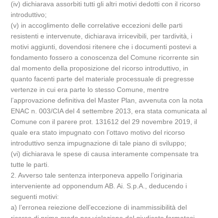
(iv) dichiarava assorbiti tutti gli altri motivi dedotti con il ricorso
introduttivo;
(v) in accoglimento delle correlative eccezioni delle parti
resistenti e intervenute, dichiarava irricevibili, per tardività, i
motivi aggiunti, dovendosi ritenere che i documenti postevi a
fondamento fossero a conoscenza del Comune ricorrente sin
dal momento della proposizione del ricorso introduttivo, in
quanto facenti parte del materiale processuale di pregresse
vertenze in cui era parte lo stesso Comune, mentre
l’approvazione definitiva del Master Plan, avvenuta con la nota
ENAC n. 003/CIA del 4 settembre 2013, era stata comunicata al
Comune con il parere prot. 131612 del 29 novembre 2019, il
quale era stato impugnato con l’ottavo motivo del ricorso
introduttivo senza impugnazione di tale piano di sviluppo;
(vi) dichiarava le spese di causa interamente compensate tra
tutte le parti.
2. Avverso tale sentenza interponeva appello l’originaria
interveniente ad opponendum AB. Ai. S.p.A., deducendo i
seguenti motivi:
a) l’erronea reiezione dell’eccezione di inammissibilità del