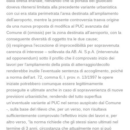
dalla difesa erariale, rilevando che la portata del giudicato
doveva ritenersi limitata alla precedente variante urbanistica
con cui era stata perimetrata l’area destinata all’ampliamento
dell’aeroporto, mentre la presente controversia traeva origine
da una nuova proposta di modifica al PUC avanzata dal
Comune di (omissis) per la zona destinata all’aeroporto, con la
conseguente diversità di oggetto tra le due cause;
(ii) respingeva l’eccezione di improcedibilità per sopravvenuta
carenza di interesse – sollevata da AB. Ai. S.p.A. (intervenuta
ad opponendum) sotto il profilo che il comprovato inizio dei
lavori per l’ampliamento della pista di atterraggio/decollo
renderebbe inutile l’eventuale sentenza di accoglimento, poiché
a norma dell’art. 72, comma 6, l. prov. n. 13/1997 le opere
iniziate potrebbero comunque essere legittimamente
proseguite e ultimate anche in caso di sopravvenienza di nuove
previsioni urbanistiche, rendendo del tutto superflua
un’eventuale variante al PUC nel senso auspicato dal Comune
-, sulla base del rilievo che, per un verso, non risultava
sufficientemente comprovato l’effettivo inizio dei lavori e, per
altro verso, “la norma richiede che gli stessi siano ultimati nel
termine di 3 anni, circostanza che attualmente non si può