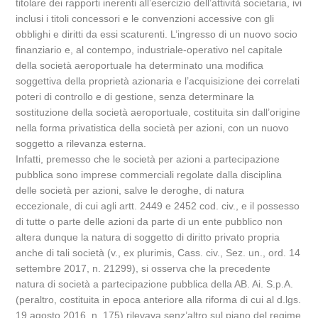
titolare dei rapporti inerenti all’esercizio dell’attività societaria, ivi
inclusi i titoli concessori e le convenzioni accessive con gli
obblighi e diritti da essi scaturenti. L’ingresso di un nuovo socio
finanziario e, al contempo, industriale-operativo nel capitale
della società aeroportuale ha determinato una modifica
soggettiva della proprietà azionaria e l’acquisizione dei correlati
poteri di controllo e di gestione, senza determinare la
sostituzione della società aeroportuale, costituita sin dall’origine
nella forma privatistica della società per azioni, con un nuovo
soggetto a rilevanza esterna.
Infatti, premesso che le società per azioni a partecipazione
pubblica sono imprese commerciali regolate dalla disciplina
delle società per azioni, salve le deroghe, di natura
eccezionale, di cui agli artt. 2449 e 2452 cod. civ., e il possesso
di tutte o parte delle azioni da parte di un ente pubblico non
altera dunque la natura di soggetto di diritto privato propria
anche di tali società (v., ex plurimis, Cass. civ., Sez. un., ord. 14
settembre 2017, n. 21299), si osserva che la precedente
natura di società a partecipazione pubblica della AB. Ai. S.p.A.
(peraltro, costituita in epoca anteriore alla riforma di cui al d.lgs.
19 agosto 2016, n. 175) rilevava senz’altro sul piano del regime