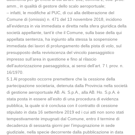
amm., in qualità di gestore dello scalo aeroportuale;
– infatti, le modifiche al PUC, di cui alla deliberazione del
Comune di (omissis) n. 471 del 13 novembre 2018, incidono
all’evidenza in via immediata e diretta nella sfera giuridica della
società appellante, tant’è che il Comune, sulla base della qui
appellata sentenza, ha ingiunto alla stessa la sospensione
immediata dei lavori di prolungamento della pista di volo, sul
presupposto della reviviscenza del vincolo paesaggistico
impresso sull’area in questione e fino al rilascio
dell’autorizzazione paesaggistica, ai sensi dell’art. 7 l. prov. n.
16/1970.
5.1 Al proposito occorre premettere che la cessione della
partecipazione societaria, detenuta dalla Provincia nella società
di gestione aeroportuale AB. Ai. S.p.A., alla AB. Ho. S.p.A. è
stata posta in essere all’esito di una procedura di evidenza
pubblica, la quale si è conclusa con il contratto di cessione
stipulato in data 16 settembre 2019 ed i cui atti non sono stati
tempestivamente impugnati dal Comune, entro il termine di
decadenza di sessanta giorni per l’impugnazione in sede
giudiziale, nella specie decorrente dalla pubblicazione in data