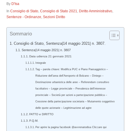
By
D'Isa
In
Consiglio di Stato
,
Consiglio di Stato 2021
,
Diritto Amministrativo
,
Sentenze - Ordinanze
,
Sezioni Diritto
Sommario
Consiglio di Stato, Sentenza|14 maggio 2021| n. 3807.
Sentenza|14 maggio 2021| n. 3807
Data udienza 21 gennaio 2021
Integrale
Tag – parola chiave: Modifica PUC e Piano Paesaggistico –
Riduzione dell’area dell’Aeroporto di Bolzano – Diniego –
Destinazione urbanistica delle aree – Referendum consultivo
facoltativo – Legge provinciale – Prevalenza dell’interesse
provinciale – Società per azioni a partecipazione pubblica –
Cessione della partecipazione societaria – Mutamento soggettivo
delle quote azionarie – Legittimazione ad agire
FATTO e DIRITTO
P.Q.M.
Per aprire la pagina facebook @avvrenatodisa Cliccare qui