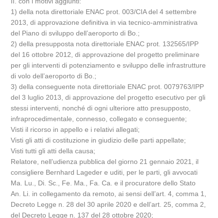
II. con i motivi aggiunti:
1) della nota direttoriale ENAC prot. 003/CIA del 4 settembre
2013, di approvazione definitiva in via tecnico-amministrativa
del Piano di sviluppo dell’aeroporto di Bo.;
2) della presupposta nota direttoriale ENAC prot. 132565/IPP
del 16 ottobre 2012, di approvazione del progetto preliminare
per gli interventi di potenziamento e sviluppo delle infrastrutture
di volo dell’aeroporto di Bo.;
3) della conseguente nota direttoriale ENAC prot. 0079763/IPP
del 3 luglio 2013, di approvazione del progetto esecutivo per gli
stessi interventi, nonché di ogni ulteriore atto presupposto,
infraprocedimentale, connesso, collegato e conseguente;
Visti il ricorso in appello e i relativi allegati;
Visti gli atti di costituzione in giudizio delle parti appellate;
Visti tutti gli atti della causa;
Relatore, nell’udienza pubblica del giorno 21 gennaio 2021, il
consigliere Bernhard Lageder e uditi, per le parti, gli avvocati
Ma. Lu., Di. Sc., Fe. Ma., Fa. Ca. e il procuratore dello Stato
An. Li. in collegamento da remoto, ai sensi dell’art. 4, comma 1,
Decreto Legge n. 28 del 30 aprile 2020 e dell’art. 25, comma 2,
del Decreto Legge n. 137 del 28 ottobre 2020;