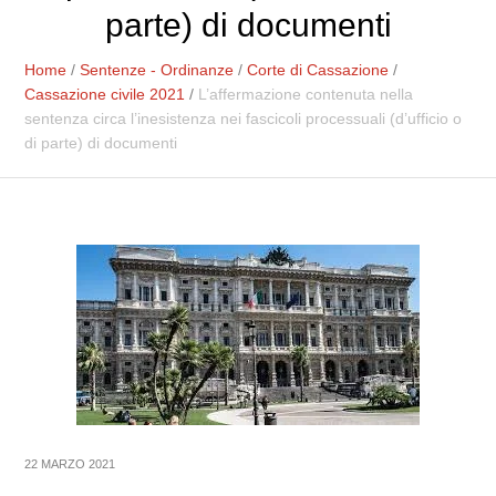
parte) di documenti
Home
/
Sentenze - Ordinanze
/
Corte di Cassazione
/
Cassazione civile 2021
/
L’affermazione contenuta nella
sentenza circa l’inesistenza nei fascicoli processuali (d’ufficio o
di parte) di documenti
22 MARZO 2021