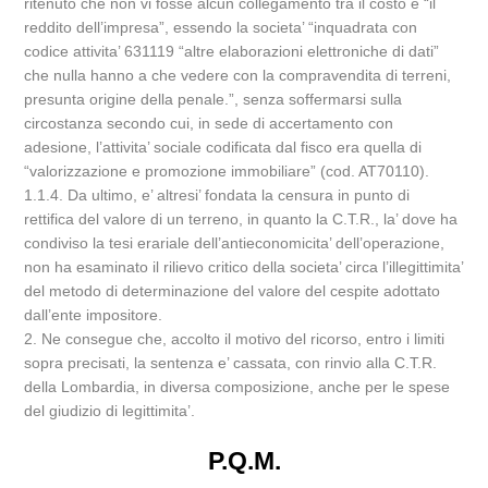
ritenuto che non vi fosse alcun collegamento tra il costo e “il
reddito dell’impresa”, essendo la societa’ “inquadrata con
codice attivita’ 631119 “altre elaborazioni elettroniche di dati”
che nulla hanno a che vedere con la compravendita di terreni,
presunta origine della penale.”, senza soffermarsi sulla
circostanza secondo cui, in sede di accertamento con
adesione, l’attivita’ sociale codificata dal fisco era quella di
“valorizzazione e promozione immobiliare” (cod. AT70110).
1.1.4. Da ultimo, e’ altresi’ fondata la censura in punto di
rettifica del valore di un terreno, in quanto la C.T.R., la’ dove ha
condiviso la tesi erariale dell’antieconomicita’ dell’operazione,
non ha esaminato il rilievo critico della societa’ circa l’illegittimita’
del metodo di determinazione del valore del cespite adottato
dall’ente impositore.
2. Ne consegue che, accolto il motivo del ricorso, entro i limiti
sopra precisati, la sentenza e’ cassata, con rinvio alla C.T.R.
della Lombardia, in diversa composizione, anche per le spese
del giudizio di legittimita’.
P.Q.M.