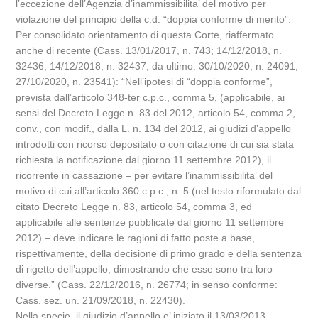
l’eccezione dell’Agenzia d’inammissibilita’ del motivo per
violazione del principio della c.d. “doppia conforme di merito”.
Per consolidato orientamento di questa Corte, riaffermato
anche di recente (Cass. 13/01/2017, n. 743; 14/12/2018, n.
32436; 14/12/2018, n. 32437; da ultimo: 30/10/2020, n. 24091;
27/10/2020, n. 23541): “Nell’ipotesi di “doppia conforme”,
prevista dall’articolo 348-ter c.p.c., comma 5, (applicabile, ai
sensi del Decreto Legge n. 83 del 2012, articolo 54, comma 2,
conv., con modif., dalla L. n. 134 del 2012, ai giudizi d’appello
introdotti con ricorso depositato o con citazione di cui sia stata
richiesta la notificazione dal giorno 11 settembre 2012), il
ricorrente in cassazione – per evitare l’inammissibilita’ del
motivo di cui all’articolo 360 c.p.c., n. 5 (nel testo riformulato dal
citato Decreto Legge n. 83, articolo 54, comma 3, ed
applicabile alle sentenze pubblicate dal giorno 11 settembre
2012) – deve indicare le ragioni di fatto poste a base,
rispettivamente, della decisione di primo grado e della sentenza
di rigetto dell’appello, dimostrando che esse sono tra loro
diverse.” (Cass. 22/12/2016, n. 26774; in senso conforme:
Cass. sez. un. 21/09/2018, n. 22430).
Nella specie, il giudizio d’appello e’ iniziato il 13/03/2013,