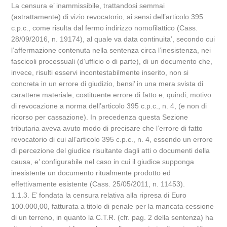
La censura e’ inammissibile, trattandosi semmai
(astrattamente) di vizio revocatorio, ai sensi dell’articolo 395
c.p.c., come risulta dal fermo indirizzo nomofilattico (Cass.
28/09/2016, n. 19174), al quale va data continuita’, secondo cui
l’affermazione contenuta nella sentenza circa l’inesistenza, nei
fascicoli processuali (d’ufficio o di parte), di un documento che,
invece, risulti esservi incontestabilmente inserito, non si
concreta in un errore di giudizio, bensi’ in una mera svista di
carattere materiale, costituente errore di fatto e, quindi, motivo
di revocazione a norma dell’articolo 395 c.p.c., n. 4, (e non di
ricorso per cassazione). In precedenza questa Sezione
tributaria aveva avuto modo di precisare che l’errore di fatto
revocatorio di cui all’articolo 395 c.p.c., n. 4, essendo un errore
di percezione del giudice risultante dagli atti o documenti della
causa, e’ configurabile nel caso in cui il giudice supponga
inesistente un documento ritualmente prodotto ed
effettivamente esistente (Cass. 25/05/2011, n. 11453).
1.1.3. E’ fondata la censura relativa alla ripresa di Euro
100.000,00, fatturata a titolo di penale per la mancata cessione
di un terreno, in quanto la C.T.R. (cfr. pag. 2 della sentenza) ha