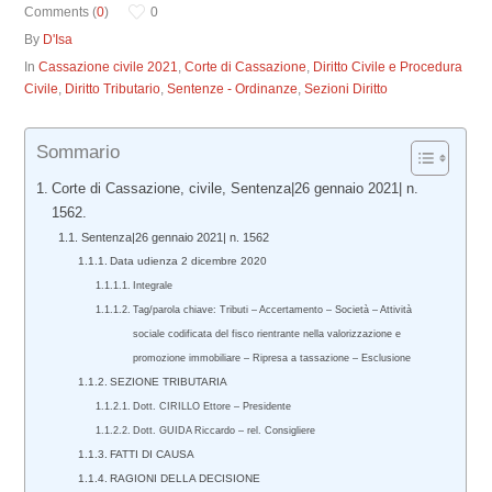
Comments (
0
)
0
By
D'Isa
In
Cassazione civile 2021
,
Corte di Cassazione
,
Diritto Civile e Procedura
Civile
,
Diritto Tributario
,
Sentenze - Ordinanze
,
Sezioni Diritto
Sommario
Corte di Cassazione, civile, Sentenza|26 gennaio 2021| n.
1562.
Sentenza|26 gennaio 2021| n. 1562
Data udienza 2 dicembre 2020
Integrale
Tag/parola chiave: Tributi – Accertamento – Società – Attività
sociale codificata del fisco rientrante nella valorizzazione e
promozione immobiliare – Ripresa a tassazione – Esclusione
SEZIONE TRIBUTARIA
Dott. CIRILLO Ettore – Presidente
Dott. GUIDA Riccardo – rel. Consigliere
FATTI DI CAUSA
RAGIONI DELLA DECISIONE