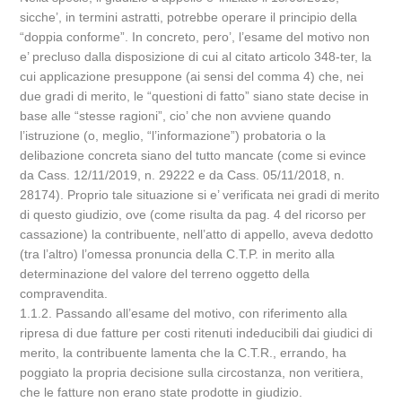
sicche’, in termini astratti, potrebbe operare il principio della
“doppia conforme”. In concreto, pero’, l’esame del motivo non
e’ precluso dalla disposizione di cui al citato articolo 348-ter, la
cui applicazione presuppone (ai sensi del comma 4) che, nei
due gradi di merito, le “questioni di fatto” siano state decise in
base alle “stesse ragioni”, cio’ che non avviene quando
l’istruzione (o, meglio, “l’informazione”) probatoria o la
delibazione concreta siano del tutto mancate (come si evince
da Cass. 12/11/2019, n. 29222 e da Cass. 05/11/2018, n.
28174). Proprio tale situazione si e’ verificata nei gradi di merito
di questo giudizio, ove (come risulta da pag. 4 del ricorso per
cassazione) la contribuente, nell’atto di appello, aveva dedotto
(tra l’altro) l’omessa pronuncia della C.T.P. in merito alla
determinazione del valore del terreno oggetto della
compravendita.
1.1.2. Passando all’esame del motivo, con riferimento alla
ripresa di due fatture per costi ritenuti indeducibili dai giudici di
merito, la contribuente lamenta che la C.T.R., errando, ha
poggiato la propria decisione sulla circostanza, non veritiera,
che le fatture non erano state prodotte in giudizio.