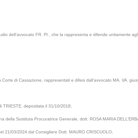
udio dell’avvocato FR. PI., che la rappresenta e difende unitamente agl
a Corte di Cassazione, rappresentati e difesi dall’avvocato MA. VA. gius
 TRIESTE, depositata il 31/10/2018;
rsona della Sostituta Procuratrice Generale, dott. ROSA MARIA DELL’ERBA,
za del 21/03/2024 dal Consigliere Dott. MAURO CRISCUOLO;