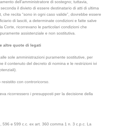
tamento dell’amministratore di sostegno; tuttavia,
econda il divieto di essere destinatario di atti di ultima
pit, che recita “sono in ogni caso valide”, dovrebbe essere
rio di lasciti, a determinate condizioni e fatte salve
la Corte, ricorrevano le particolari condizioni che
 puramente assistenziale e non sostitutiva.
 altre quote di legati
lo alle sole amministrazioni puramente sostitutive, per
che il contenuto del decreto di nomina e le restrizioni ivi
tenziali).
resistito con controricorso.
va ricorressero i presupposti per la decisione della
14, 596 e 599 c.c. ex art. 360 comma 1 n. 3 c.p.c. La