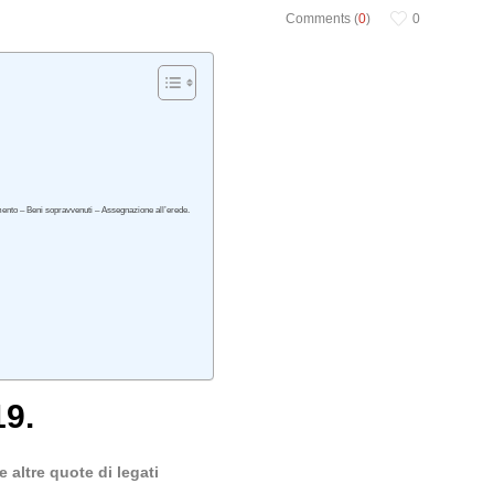
Comments (
0
)
0
mento – Beni sopravvenuti – Assegnazione all’erede.
19.
 altre quote di legati