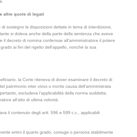
e.
 altre quote di legati
i sostegno le disposizioni dettate in tema di interdizione,
ellante si doleva anche della parte della sentenza che aveva
e il decreto di nomina conferisse all’amministratore il potere
rado ai fini del rigetto dell’appello, nonché la sua
iciario, la Corte riteneva di dover esaminare il decreto di
ne del patrimonio inter vivos o mortis causa dell’amministrata
pertanto, escludeva l’applicabilità della norma suddetta,
tore all’atto di ultima volontà.
a il contenuto degli artt. 596 e 599 c.c., applicabili
arente entro il quarto grado, coniuge o persona stabilmente