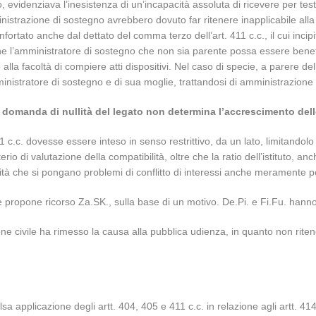
evidenziava l’inesistenza di un’incapacità assoluta di ricevere per tes
inistrazione di sostegno avrebbero dovuto far ritenere inapplicabile alla s
nfortato anche dal dettato del comma terzo dell’art. 411 c.c., il cui inci
 l’amministratore di sostegno che non sia parente possa essere beneficia
alla facoltà di compiere atti dispositivi. Nel caso di specie, a parere del
ministratore di sostegno e di sua moglie, trattandosi di amministrazione
domanda di nullità del legato non determina l’accrescimento delle
 411 c.c. dovesse essere inteso in senso restrittivo, da un lato, limitando
erio di valutazione della compatibilità, oltre che la ratio dell’istituto, an
lità che si pongano problemi di conflitto di interessi anche meramente po
 propone ricorso Za.SK., sulla base di un motivo. De.Pi. e Fi.Fu. hanno 
 civile ha rimesso la causa alla pubblica udienza, in quanto non ritene
alsa applicazione degli artt. 404, 405 e 411 c.c. in relazione agli artt. 4