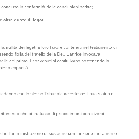
oncluso in conformità delle conclusioni scritte;
 altre quote di legati
a nullità dei legati a loro favore contenuti nel testamento di
ndo figlia del fratello della De.. L’attrice invocava
oglie del primo. I convenuti si costituivano sostenendo la
 piena capacità
hiedendo che lo stesso Tribunale accertasse il suo status di
itenendo che si trattasse di procedimenti con diversi
ndo che l’amministrazione di sostegno con funzione meramente