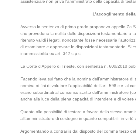
assistenziale non priva l’amministrato della capacità di testar
L’accoglimento della 
Avverso la sentenza di primo grado proponeva appello Za.SK., 
che prevedono la nullità delle disposizioni testamentarie a f
ritenuto validi i legati, nonostante fosse necessaria l’autori
di esaminare e approvare le disposizioni testamentarie. Si cos
inammissibilità ex art. 342 c.p.c.
La Corte d’Appello di Trieste, con sentenza n. 609/2018 pubbl
Facendo leva sul fatto che la nomina dell’amministratore di 
nomina ai fini di valutare l’applicabilità dell’art. 596 c.c. al
erano subordinati al consenso scritto dell’amministratore (co
anche alla luce della piena capacità di intendere e di volere 
Quanto alla possibilità di testare a favore dello stesso ammin
all’amministratore di sostegno in quanto compatibili, in virtù d
Argomentando a contrariis dal disposto del comma terzo dell