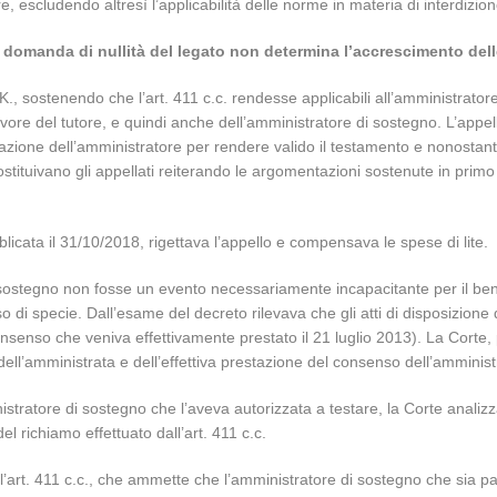
e, escludendo altresì l’applicabilità delle norme in materia di interdizion
domanda di nullità del legato non determina l’accrescimento delle
sostenendo che l’art. 411 c.c. rendesse applicabili all’amministratore d
avore del tutore, e quindi anche dell’amministratore di sostegno. L’app
zzazione dell’amministratore per rendere valido il testamento e nonostant
tituivano gli appellati reiterando le argomentazioni sostenute in primo g
icata il 31/10/2018, rigettava l’appello e compensava le spese di lite.
sostegno non fosse un evento necessariamente incapacitante per il benef
 caso di specie. Dall’esame del decreto rilevava che gli atti di disposizio
nsenso che veniva effettivamente prestato il 21 luglio 2013). La Corte, 
dell’amministrata e dell’effettiva prestazione del consenso dell’amministra
istratore di sostegno che l’aveva autorizzata a testare, la Corte analizzav
el richiamo effettuato dall’art. 411 c.c.
’art. 411 c.c., che ammette che l’amministratore di sostegno che sia p