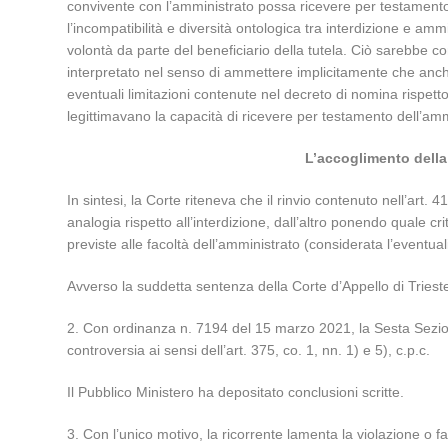
convivente con l’amministrato possa ricevere per testamento, 
l’incompatibilità e diversità ontologica tra interdizione e amm
volontà da parte del beneficiario della tutela. Ciò sarebbe co
interpretato nel senso di ammettere implicitamente che anche
eventuali limitazioni contenute nel decreto di nomina rispetto 
legittimavano la capacità di ricevere per testamento dell’am
L’accoglimento della 
In sintesi, la Corte riteneva che il rinvio contenuto nell’art.
analogia rispetto all’interdizione, dall’altro ponendo quale crit
previste alle facoltà dell’amministrato (considerata l’eventua
Avverso la suddetta sentenza della Corte d’Appello di Trieste
2. Con ordinanza n. 7194 del 15 marzo 2021, la Sesta Sezione
controversia ai sensi dell’art. 375, co. 1, nn. 1) e 5), c.p.c.
Il Pubblico Ministero ha depositato conclusioni scritte.
3. Con l’unico motivo, la ricorrente lamenta la violazione o f