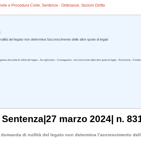
Civile e Procedura Civile
,
Sentenze - Ordinanze
,
Sezioni Diritto
.
ità del legato non determina l’accrescimento delle altre quote di legati
 genere domanda di nullità del legato – Accoglimento – Conseguenze – Accrescimento delle altre quote di legati – Esclusione – Fonda
, Sentenza|27 marzo 2024| n. 83
domanda di nullità del legato non determina l’accrescimento delle