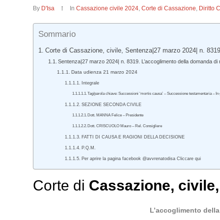
By
D'Isa
In
Cassazione civile 2024
,
Corte di Cassazione
,
Diritto 
Sommario
Corte di Cassazione, civile, Sentenza|27 marzo 2024| n. 8319
Sentenza|27 marzo 2024| n. 8319. L’accoglimento della domanda di null
Data udienza 21 marzo 2024
Integrale
Tag/parola chiave: Successioni ‘mortis causa’ – Successione testamentaria – In
SEZIONE SECONDA CIVILE
Dott. MANNA Felice – Presidente
Dott. CRISCUOLO Mauro – Rel. Consigliere
FATTI DI CAUSA E RAGIONI DELLA DECISIONE
P.Q.M.
Per aprire la pagina facebook @avvrenatodisa Cliccare qui
Corte di
Cassazione
,
civile
L’accoglimento della 