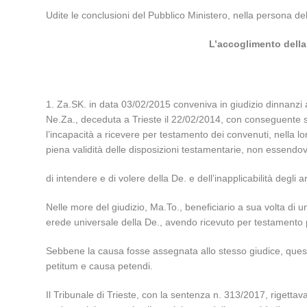
Udite le conclusioni del Pubblico Ministero, nella persona d
L’accoglimento della 
1. Za.SK. in data 03/02/2015 conveniva in giudizio dinnanzi al
Ne.Za., deceduta a Trieste il 22/02/2014, con conseguente sub
l’incapacità a ricevere per testamento dei convenuti, nella l
piena validità delle disposizioni testamentarie, non essendo
di intendere e di volere della De. e dell’inapplicabilità degl
Nelle more del giudizio, Ma.To., beneficiario a sua volta di 
erede universale della De., avendo ricevuto per testamento por
Sebbene la causa fosse assegnata allo stesso giudice, quest
petitum e causa petendi.
Il Tribunale di Trieste, con la sentenza n. 313/2017, riget