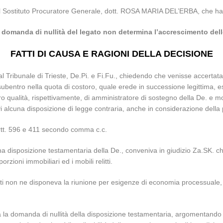
el Sostituto Procuratore Generale, dott. ROSA MARIA DEL’ERBA, che ha c
domanda di nullità del legato non determina l’accrescimento delle
FATTI DI CAUSA E RAGIONI DELLA DECISIONE
 Tribunale di Trieste, De.Pi. e Fi.Fu., chiedendo che venisse accertata l
entro nella quota di costoro, quale erede in successione legittima, esse
oro qualità, rispettivamente, di amministratore di sostegno della De. e m
vi alcuna disposizione di legge contraria, anche in considerazione della
i artt. 596 e 411 secondo comma c.c.
una disposizione testamentaria della De., conveniva in giudizio Za.SK. c
zioni immobiliari ed i mobili relitti.
i non ne disponeva la riunione per esigenze di economia processuale, r
tava la domanda di nullità della disposizione testamentaria, argomenta