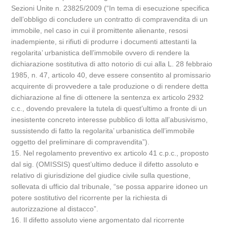
Sezioni Unite n. 23825/2009 (“In tema di esecuzione specifica
dell’obbligo di concludere un contratto di compravendita di un
immobile, nel caso in cui il promittente alienante, resosi
inadempiente, si rifiuti di produrre i documenti attestanti la
regolarita’ urbanistica dell’immobile ovvero di rendere la
dichiarazione sostitutiva di atto notorio di cui alla L. 28 febbraio
1985, n. 47, articolo 40, deve essere consentito al promissario
acquirente di provvedere a tale produzione o di rendere detta
dichiarazione al fine di ottenere la sentenza ex articolo 2932
c.c., dovendo prevalere la tutela di quest’ultimo a fronte di un
inesistente concreto interesse pubblico di lotta all’abusivismo,
sussistendo di fatto la regolarita’ urbanistica dell’immobile
oggetto del preliminare di compravendita”).
15. Nel regolamento preventivo ex articolo 41 c.p.c., proposto
dal sig. (OMISSIS) quest’ultimo deduce il difetto assoluto e
relativo di giurisdizione del giudice civile sulla questione,
sollevata di ufficio dal tribunale, “se possa apparire idoneo un
potere sostitutivo del ricorrente per la richiesta di
autorizzazione al distacco”.
16. Il difetto assoluto viene argomentato dal ricorrente