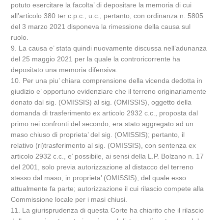
potuto esercitare la facolta’ di depositare la memoria di cui
all’articolo 380 ter c.p.c., u.c.; pertanto, con ordinanza n. 5805
del 3 marzo 2021 disponeva la rimessione della causa sul
ruolo.
9. La causa e’ stata quindi nuovamente discussa nell’adunanza
del 25 maggio 2021 per la quale la controricorrente ha
depositato una memoria difensiva.
10. Per una piu’ chiara comprensione della vicenda dedotta in
giudizio e’ opportuno evidenziare che il terreno originariamente
donato dal sig. (OMISSIS) al sig. (OMISSIS), oggetto della
domanda di trasferimento ex articolo 2932 c.c., proposta dal
primo nei confronti del secondo, era stato aggregato ad un
maso chiuso di proprieta’ del sig. (OMISSIS); pertanto, il
relativo (ri)trasferimento al sig. (OMISSIS), con sentenza ex
articolo 2932 c.c., e’ possibile, ai sensi della L.P. Bolzano n. 17
del 2001, solo previa autorizzazione al distacco del terreno
stesso dal maso, in proprieta’ (OMISSIS), del quale esso
attualmente fa parte; autorizzazione il cui rilascio compete alla
Commissione locale per i masi chiusi.
11. La giurisprudenza di questa Corte ha chiarito che il rilascio