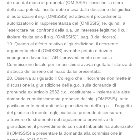
de quo dal maso in proprieta’ (OMISSIS): cosicche’ la sfera
della sua potesta’ risulterebbe incisa dalla decisione del giudice
di autorizzare il sig. (OMISSIS) ad attivare il procedimento
autorizzatorio in rappresentanza del (OMISSIS) (e, quindi, a
“esercitare nei confronti della p.a. un interesse legittimo il cui
titolare risulta solo il sig. (OMISSIS)”, pag. 9 del ricorso).
19. Quanto al difetto relativo di giurisdizione, il ricorrente
argomenta che il (OMISSIS) avrebbe potuto e dovuto
impugnare davanti al TAR il provvedimento con cui la
Commissione locale per i masi chiusi aveva rigettato l’istanza di
distacco del terreno dal maso da lui presentata.
20. Osserva al riguardo il Collegio che il ricorrente non mette in
discussione la giurisdizione dell’a.g.o. sulla domanda di
pronuncia ex articolo 2932 c.c., costituente – insieme alle altre
domande cumulativamente proposte dal sig. (OMISSIS), tutte
pacificamente rientranti nella giurisdizione dell’a.g.o. – l’oggetto
del giudizio di merito: egli, piuttosto, pretende di censurare,
attraverso lo strumento del regolamento preventivo di
giurisdizione, il provvedimento con cui il tribunale ha autorizzato
il (OMISSIS) a presentare la domanda alla commissione in