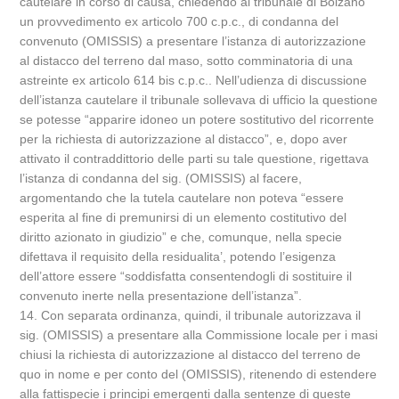
cautelare in corso di causa, chiedendo al tribunale di Bolzano
un provvedimento ex articolo 700 c.p.c., di condanna del
convenuto (OMISSIS) a presentare l’istanza di autorizzazione
al distacco del terreno dal maso, sotto comminatoria di una
astreinte ex articolo 614 bis c.p.c.. Nell’udienza di discussione
dell’istanza cautelare il tribunale sollevava di ufficio la questione
se potesse “apparire idoneo un potere sostitutivo del ricorrente
per la richiesta di autorizzazione al distacco”, e, dopo aver
attivato il contraddittorio delle parti su tale questione, rigettava
l’istanza di condanna del sig. (OMISSIS) al facere,
argomentando che la tutela cautelare non poteva “essere
esperita al fine di premunirsi di un elemento costitutivo del
diritto azionato in giudizio” e che, comunque, nella specie
difettava il requisito della residualita’, potendo l’esigenza
dell’attore essere “soddisfatta consentendogli di sostituire il
convenuto inerte nella presentazione dell’istanza”.
14. Con separata ordinanza, quindi, il tribunale autorizzava il
sig. (OMISSIS) a presentare alla Commissione locale per i masi
chiusi la richiesta di autorizzazione al distacco del terreno de
quo in nome e per conto del (OMISSIS), ritenendo di estendere
alla fattispecie i principi emergenti dalla sentenze di queste