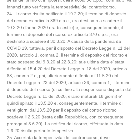
sensi del primo o, in ipotesi, dell’articolo 96 c.p.c., comma 3, va
innanzi tutto verificata la tempestivita’ del controricorso.
24. Il ricorso risulta notificato il 19.2.20; il termine di deposito
del ricorso ex articolo 369 c.p.c., era destinato a scadere il
10.3.20 (l’anno 2020 era bisestile) e, conseguentemente, il
termine di deposito del ricorso ex articolo 370 c.p.c., era
destinato a scadere il 30.3.20. A causa della pandemia da
COVID 19, tuttavia, per il disposto del Decreto Legge n. 11 del
2020, articolo 1, comma 2, il termine di deposito del ricorso e’
stato sospeso dal 9.3.20 al 22.3.20; tale ultima data e’ stata
differita al 15.4.20 dal Decreto Legge n. 18 del 2020, articolo
83, comma 2 e, poi, ulteriormente differita all’11.5.20 dal
Decreto Legge n. 23 del 2020, articolo 36, comma 1; il termine
di deposito del ricorso (di cui fino alla sospensione disposta dal
Decreto Legge n. 11 del 2020, erano maturati 18 giorni) e’
quindi spirato il 13.5.20 e, conseguentemente, il termine di
venti giorni dal 13.5.20 per il deposito del contro ricorso
scadeva il 2.6.20 (festa della Repubblica, con conseguente
proroga al 3.6.20). La notifica del ricorso, effettuata in data
1.6.20 risulta pertanto tempestiva.
25. Accertata la tempestivita’ del controricorso, deve