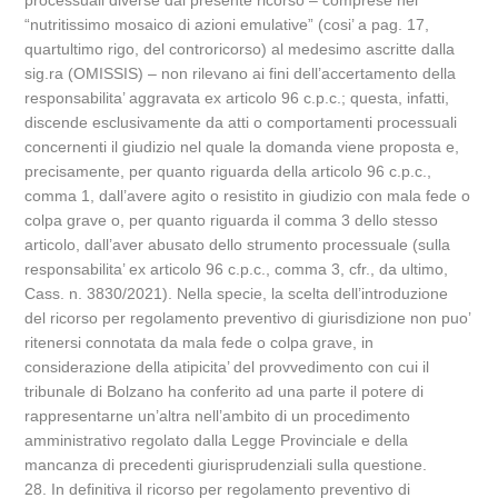
processuali diverse dal presente ricorso – comprese nel
“nutritissimo mosaico di azioni emulative” (cosi’ a pag. 17,
quartultimo rigo, del controricorso) al medesimo ascritte dalla
sig.ra (OMISSIS) – non rilevano ai fini dell’accertamento della
responsabilita’ aggravata ex articolo 96 c.p.c.; questa, infatti,
discende esclusivamente da atti o comportamenti processuali
concernenti il giudizio nel quale la domanda viene proposta e,
precisamente, per quanto riguarda della articolo 96 c.p.c.,
comma 1, dall’avere agito o resistito in giudizio con mala fede o
colpa grave o, per quanto riguarda il comma 3 dello stesso
articolo, dall’aver abusato dello strumento processuale (sulla
responsabilita’ ex articolo 96 c.p.c., comma 3, cfr., da ultimo,
Cass. n. 3830/2021). Nella specie, la scelta dell’introduzione
del ricorso per regolamento preventivo di giurisdizione non puo’
ritenersi connotata da mala fede o colpa grave, in
considerazione della atipicita’ del provvedimento con cui il
tribunale di Bolzano ha conferito ad una parte il potere di
rappresentarne un’altra nell’ambito di un procedimento
amministrativo regolato dalla Legge Provinciale e della
mancanza di precedenti giurisprudenziali sulla questione.
28. In definitiva il ricorso per regolamento preventivo di