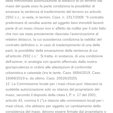
della menzionata autorizzazione al distacco di un terreno dal
maso del quale esso fa parte condiziona la possibilita’ di
emanare la sentenza di trasferimento del terreno ex articolo
2932 c.c.; si veda, in termini, Cass. n. 2317/2008: “Il contratto
preliminare di vendita avente ad oggetto beni immobili facenti
parte di un maso chiuso non e’ affetto da nullita’ per il solo fatto
che non sia stata previamente rilasciata l’autorizzazione al
relativo distacco, la cui sussistenza condiziona la validita’ del
contratto definitivo o, in caso di inadempimento di una delle
parti, la possibilita’ della emanazione della sentenza di cui
all’articolo 2932 c.c.”. Si tratta, in sostanza, di una condizione
dell’azione, in analogia con quanto affermato dalla nostra
giurisprudenza in ordine alle attestazioni di conformita’
urbanistica e catastale (tra le tante, Cass. 6684/2019, Cass.
16068/2019 e, da ultimo, Cass. 20526/2020).
12. La Commissione locale per i masi chiusi puo’ rilasciare la
suddetta autorizzazione solo su istanza del proprietario del
maso, secondo il disposto della citata L.P. n. 17 del 2001,
articolo 43, comma 5 (“Le istanze alle commissioni locali per i
masi chiusi, che abbiano per oggetto un cambiamento della
consistenza del maso, devono essere firmate dal proprietario o