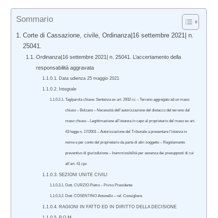
Sommario
Corte di Cassazione, civile, Ordinanza|16 settembre 2021| n.
25041.
Ordinanza|16 settembre 2021| n. 25041. L’accertamento della
responsabilità aggravata
Data udienza 25 maggio 2021
Integrale
Tag/parola chiave: Sentenza ex art. 2932 cc – Terreno aggregato ad un maso
chiuso – Bolzano – Necessità dell’autorizzazione del distacco del terreno dal
maso chiuso – Legittimazione all’istanza in capo al proprietario del maso ex art.
43 legge n. 17/2001 – Autorizzazione del Tribunale a presentare l’istanza in
nome e per conto del proprietario da parte di altri soggetto – Regolamento
preventivo di giurisdizione – Inammissibilità per assenza dei presupposti di cui
all’art. 41 cpc
SEZIONI UNITE CIVILI
Dott. CURZIO Pietro – Primo Presidente
Dott. COSENTINO Antonello – rel. Consigliere
RAGIONI IN FATTO ED IN DIRITTO DELLA DECISIONE
P.Q.M.