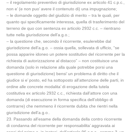
– il regolamento preventivo di giurisdizione ex articolo 41 c.p.c.,
non e’ (e non puo’ avere il contenuto di) una impugnazione;
– le domande oggetto del giudizio di merito – tra le quali, per
quanto qui specificamente interessa, quella di trasferimento del
terreno de quo con sentenza ex articolo 2932 c.c. – rientrano
tutte nella giurisdizione dell’a.g.o.;
– la questione che, secondo il ricorrente, esulerebbe dal
giurisdizione dell’a.g.o. – ossia quella, sollevata di ufficio, “se
possa apparire idoneo un potere sostitutivo del ricorrente per la
richiesta di autorizzazione al distacco” – non costituisce una
domanda (solo in relazione alla quale potrebbe porsi una
questione di giurisdizione) bensi’ un problema di diritto che il
giudice si e’ posto, ed ha sottoposto all’attenzione delle parti, in
ordine alle concrete modalita’ di erogazione della tutela
costitutiva ex articolo 2932 c.c., richiesta dall’attore con una
domanda (di esecuzione in forma specifica dell’obbligo di
contrarre) che nemmeno il ricorrente dubita che rientri nella
giurisdizione dell’a.g.o..
23. Passando all’esame della domanda della contro ricorrente
di condanna del ricorrente per responsabilita’ aggravata ai