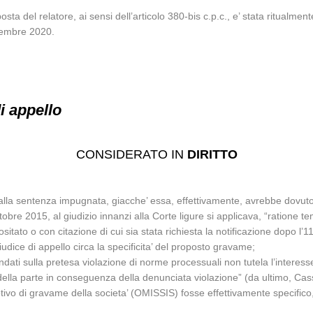
sta del relatore, ai sensi dell’articolo 380-bis c.p.c., e’ stata ritualme
ovembre 2020.
di appello
CONSIDERATO IN
DIRITTO
a sentenza impugnata, giacche’ essa, effettivamente, avrebbe dovuto appl
ottobre 2015, al giudizio innanzi alla Corte ligure si applicava, “ratione 
positato o con citazione di cui sia stata richiesta la notificazione dopo l’
dice di appello circa la specificita’ del proposto gravame;
ati sulla pretesa violazione di norme processuali non tutela l’interesse al
esa della parte in conseguenza della denunciata violazione” (da ultimo, 
l motivo di gravame della societa’ (OMISSIS) fosse effettivamente specif