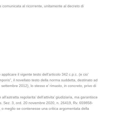
nte comunicata al ricorrente, unitamente al decreto di
icare il vigente testo dell’articolo 342 c.p.c. (e cio’
temporis”, il novellato testo della norma suddetta, destinato ad
11 settembre 2012), lo stesso e’ rimasto, in concreto, privo di
l’astratta regolarita’ dell’attivita’ giudiziaria, ma garantisce
Cass. Sez. 3, ord. 20 novembre 2020, n. 26419, Rv. 659858-
ico, o meglio se contenesse una critica argomentata della