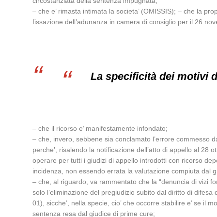
circostanziata della sentenza impugnata;
– che e’ rimasta intimata la societa’ (OMISSIS); – che la propo
fissazione dell’adunanza in camera di consiglio per il 26 n
La specificità dei motivi 
– che il ricorso e’ manifestamente infondato;
– che, invero, sebbene sia conclamato l’errore commesso dall
perche’, risalendo la notificazione dell’atto di appello al 28 
operare per tutti i giudizi di appello introdotti con ricorso de
incidenza, non essendo errata la valutazione compiuta dal giu
– che, al riguardo, va rammentato che la “denuncia di vizi fond
solo l’eliminazione del pregiudizio subito dal diritto di dif
01), sicche’, nella specie, cio’ che occorre stabilire e’ se i
sentenza resa dal giudice di prime cure;