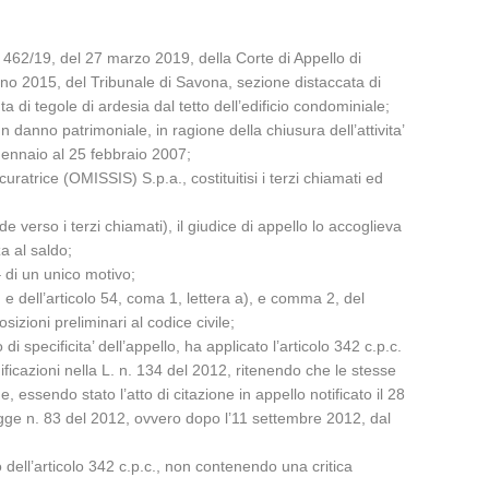
 462/19, del 27 marzo 2019, della Corte di Appello di
no 2015, del Tribunale di Savona, sezione distaccata di
 di tegole di ardesia dal tetto dell’edificio condominiale;
n danno patrimoniale, in ragione della chiusura dell’attivita’
 gennaio al 25 febbraio 2007;
trice (OMISSIS) S.p.a., costituitisi i terzi chiamati ed
verso i terzi chiamati), il giudice di appello lo accoglieva
a al saldo;
 di un unico motivo;
. e dell’articolo 54, coma 1, lettera a), e comma 2, del
izioni preliminari al codice civile;
i specificita’ dell’appello, ha applicato l’articolo 342 c.p.c.
ficazioni nella L. n. 134 del 2012, ritenendo che le stesse
ssendo stato l’atto di citazione in appello notificato il 28
egge n. 83 del 2012, ovvero dopo l’11 settembre 2012, dal
o dell’articolo 342 c.p.c., non contenendo una critica