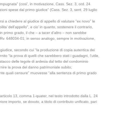
 impugnata” (cosi’, in motivazione, Cass. Sez. 3, ord. 24
oni spese dal primo giudice” (Cass. Sez. 3, sent. 29 luglio
rsi a chiedere al giudice di appello di valutare “ex novo” le
ita’ dell’appello”, e cio’ in quanto, sostenere il contrario,
in primo grado, il che – a tacer d’altro – non sarebbe
115, Rv. 648034-01; in senso analogo, sempre in motivazione,
 giudice, secondo cui “la produzione di copia autentica dei
nito “la prova di quelli che sarebbero stati i guadagni, l’utile,
stacco delle tegole di ardesia dal tetto del condominio
nire la prova del danno patrimoniale subito;
mente quali censure” muovesse “alla sentenza di primo grado
articolo 13, comma 1-quater, nel testo introdotto dalla L. 24
re importo, se dovuto, a titolo di contributo unificato, pari