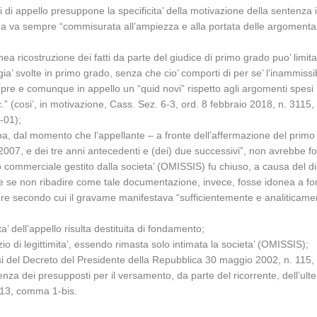
vi di appello presuppone la specificita’ della motivazione della sentenza
ma va sempre “commisurata all’ampiezza e alla portata delle argomentazi
ea ricostruzione dei fatti da parte del giudice di primo grado puo’ limita
a’ svolte in primo grado, senza che cio’ comporti di per se’ l’inammissibil
pre e comunque in appello un “quid novi” rispetto agli argomenti spesi 
.p.c.” (cosi’, in motivazione, Cass. Sez. 6-3, ord. 8 febbraio 2018, n. 3
-01);
pa, dal momento che l’appellante – a fronte dell’affermazione del primo
o 2007, e dei tre anni antecedenti e (dei) due successivi”, non avrebbe for
io commerciale gestito dalla societa’ (OMISSIS) fu chiuso, a causa del di
re se non ribadire come tale documentazione, invece, fosse idonea a for
igure secondo cui il gravame manifestava “sufficientemente e analitica
ita’ dell’appello risulta destituita di fondamento;
io di legittimita’, essendo rimasta solo intimata la societa’ (OMISSIS);
ensi del Decreto del Presidente della Repubblica 30 maggio 2002, n. 115, 
a dei presupposti per il versamento, da parte del ricorrente, dell’ulterio
o 13, comma 1-bis.