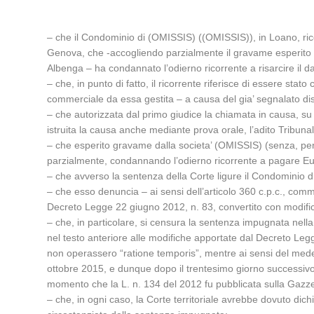
– che il Condominio di (OMISSIS) ((OMISSIS)), in Loano, rico
Genova, che -accogliendo parzialmente il gravame esperito d
Albenga – ha condannato l’odierno ricorrente a risarcire il da
– che, in punto di fatto, il ricorrente riferisce di essere sta
commerciale da essa gestita – a causa del gia’ segnalato dist
– che autorizzata dal primo giudice la chiamata in causa, su
istruita la causa anche mediante prova orale, l’adito Tribun
– che esperito gravame dalla societa’ (OMISSIS) (senza, peral
parzialmente, condannando l’odierno ricorrente a pagare Euro 1
– che avverso la sentenza della Corte ligure il Condominio 
– che esso denuncia – ai sensi dell’articolo 360 c.p.c., comma
Decreto Legge 22 giugno 2012, n. 83, convertito con modificazi
– che, in particolare, si censura la sentenza impugnata nella pa
nel testo anteriore alle modifiche apportate dal Decreto Legg
non operassero “ratione temporis”, mentre ai sensi del medes
ottobre 2015, e dunque dopo il trentesimo giorno successivo
momento che la L. n. 134 del 2012 fu pubblicata sulla Gazzet
– che, in ogni caso, la Corte territoriale avrebbe dovuto dich