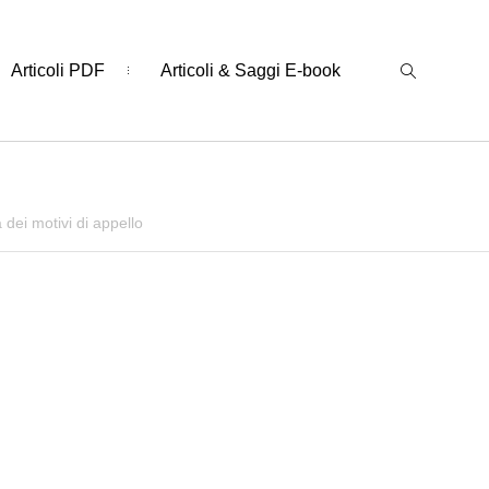
Articoli PDF
Articoli & Saggi E-book
o
à dei motivi di appello