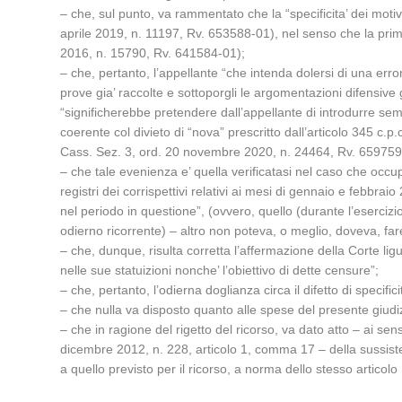
– che, sul punto, va rammentato che la “specificita’ dei moti
aprile 2019, n. 11197, Rv. 653588-01), nel senso che la pri
2016, n. 15790, Rv. 641584-01);
– che, pertanto, l’appellante “che intenda dolersi di una erron
prove gia’ raccolte e sottoporgli le argomentazioni difensive gi
“significherebbe pretendere dall’appellante di introdurre sem
coerente col divieto di “nova” prescritto dall’articolo 345 c
Cass. Sez. 3, ord. 20 novembre 2020, n. 24464, Rv. 659759
– che tale evenienza e’ quella verificatasi nel caso che occu
registri dei corrispettivi relativi ai mesi di gennaio e febbrai
nel periodo in questione”, (ovvero, quello (durante l’eserciz
odierno ricorrente) – altro non poteva, o meglio, doveva, fa
– che, dunque, risulta corretta l’affermazione della Corte l
nelle sue statuizioni nonche’ l’obiettivo di dette censure”;
– che, pertanto, l’odierna doglianza circa il difetto di specific
– che nulla va disposto quanto alle spese del presente giudiz
– che in ragione del rigetto del ricorso, va dato atto – ai s
dicembre 2012, n. 228, articolo 1, comma 17 – della sussistenz
a quello previsto per il ricorso, a norma dello stesso articol