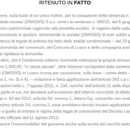
RITENUTO IN
FATTO
rre, sulla base di un unico motivo, per la cassazione della sentenza n.
alla societa’ (OMISSIS) S.a.s. contro la sentenza n. 680/15, del 5 giug
nno patrimoniale cagionato alla predetta societa’, in ragione della caduta
to convenuto in giudizio, lamentando la societa’ (OMISSIS) di aver subito u
acco di tegole di ardesia dal tetto dello stabile condominiale – dal 23
 domanda del convenuto, del Comune di Loano e della compagnia assicura
ale rigettava la domanda;
tro, che il Condominio odierno ricorrente reiterasse le proprie domande 
.500,00, “in valuta attuale”, oltre interessi corrispettivi dalla sentenz
di (OMISSIS) in Loano ricorre per cassazione, sulla base – come detto –
 1, nn. 3) e 4), – violazione e falsa applicazione dell’articolo 342 c.p.c
oni nella L. 7 agosto 2012, n. 134, nonche’ dell’articolo 11 delle dispos
rte in cui, nel decidere sull’eccezione dell’odierno ricorrente di difetto d
e n. 83 del 2012, articolo 54, comma 1, lettera 0a), convertito con modi
imo articolo 54, comma 2, esse avrebbero dovuto trovare applicazione, e
 a quello di entrata in vigore della legge di conversione del Decreto L
ta Ufficiale dell’11 agosto 2012;
iarare l’inammissibilita’ del gravame anche sulla scorta del vecchio test