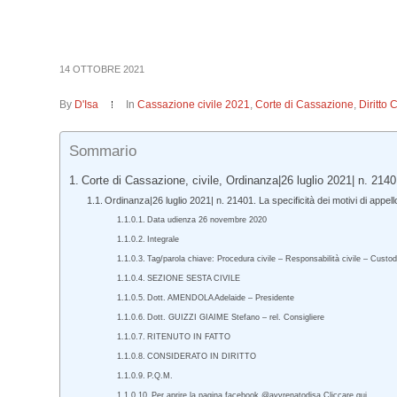
14 OTTOBRE 2021
By
D'Isa
In
Cassazione civile 2021
,
Corte di Cassazione
,
Diritto 
Sommario
Corte di Cassazione, civile, Ordinanza|26 luglio 2021| n. 2140
Ordinanza|26 luglio 2021| n. 21401. La specificità dei motivi di appell
Data udienza 26 novembre 2020
Integrale
Tag/parola chiave: Procedura civile – Responsabilità civile – Custodi
SEZIONE SESTA CIVILE
Dott. AMENDOLA Adelaide – Presidente
Dott. GUIZZI GIAIME Stefano – rel. Consigliere
RITENUTO IN FATTO
CONSIDERATO IN DIRITTO
P.Q.M.
Per aprire la pagina facebook @avvrenatodisa Cliccare qui