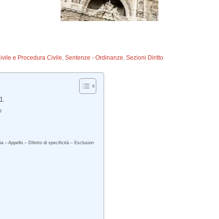
Civile e Procedura Civile
,
Sentenze - Ordinanze
,
Sezioni Diritto
1.
o
a – Appello – Difetto di specificità – Esclusion