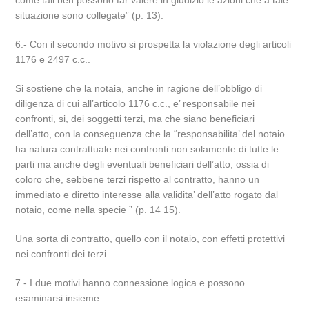
come tali ben possono far valere in giudizio le azioni che a tale
situazione sono collegate” (p. 13).
6.- Con il secondo motivo si prospetta la violazione degli articoli
1176 e 2497 c.c..
Si sostiene che la notaia, anche in ragione dell’obbligo di
diligenza di cui all’articolo 1176 c.c., e’ responsabile nei
confronti, si, dei soggetti terzi, ma che siano beneficiari
dell’atto, con la conseguenza che la “responsabilita’ del notaio
ha natura contrattuale nei confronti non solamente di tutte le
parti ma anche degli eventuali beneficiari dell’atto, ossia di
coloro che, sebbene terzi rispetto al contratto, hanno un
immediato e diretto interesse alla validita’ dell’atto rogato dal
notaio, come nella specie ” (p. 14 15).
Una sorta di contratto, quello con il notaio, con effetti protettivi
nei confronti dei terzi.
7.- I due motivi hanno connessione logica e possono
esaminarsi insieme.