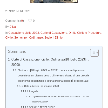
20 NOVEMBRE 2023
Comments (
0
)
0
By
D'Isa
In
Cassazione civile 2023
,
Corte di Cassazione
,
Diritto Civile e Procedura
Civile
,
Sentenze - Ordinanze
,
Sezioni Diritto
Sommario
Corte di Cassazione, civile, Ordinanza|18 luglio 2023| n.
20990.
Ordinanza|18 luglio 2023| n. 20990. La società di persone
costituisce un distinto centro di interessi dotato di una propria
autonomia sostanziale e di una propria capacità processuale
Data udienza 18 maggio 2023
Integrale
Tag/parola chiave: ARTI E PROFESSIONI INTELLETTUALI – NOTAIO –
RESPONSABILITA’
SEZIONE TERZA CIVILE