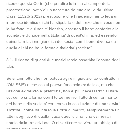
ricorso questa Corte (che peraltro lo limita al campo della
procreazione, ove v’e’ un nascituro da tutelare, v. da ultimo
Cass. 11320/ 2022) presuppone che l’inadempimento leda un
interesse identico di chi ha stipulato e del terzo che invece non
lo ha fatto: e qui non e’ identico, essendo il bene conferito alla
societa’, e dunque nella titolarita’ di quest’ultima, ed essendo
quindi la relazione giuridica del socio- con il bene-diversa da
quella di chi ne ha la formale titolarita’ (societa’).
8.1- Il rigetto di questi due motivi rende assorbito l’esame degli
altri.
Se si ammette che non poteva agire in giudizio, ex contratto, il
(OMISSIS) e che costui poteva farlo solo ex delicto, ma che
l’azione ex delicto e’ prescritta, non e’ piu’ necessario valutare
se, come si afferma con il terzo motivo, l’atto di conferimento
del bene nella societa’ conteneva la costituzione di una servitu’
anziche’, come ha inteso la Corte di merito, semplicemente un
atto ricognitivo di quella, caso quest’ultimo, che esimeva il
notaio dalla trascrizione. O di verificare se v’era un obbligo di