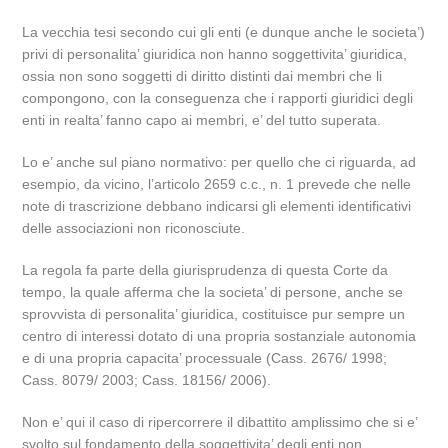
La vecchia tesi secondo cui gli enti (e dunque anche le societa’)
privi di personalita’ giuridica non hanno soggettivita’ giuridica,
ossia non sono soggetti di diritto distinti dai membri che li
compongono, con la conseguenza che i rapporti giuridici degli
enti in realta’ fanno capo ai membri, e’ del tutto superata.
Lo e’ anche sul piano normativo: per quello che ci riguarda, ad
esempio, da vicino, l’articolo 2659 c.c., n. 1 prevede che nelle
note di trascrizione debbano indicarsi gli elementi identificativi
delle associazioni non riconosciute.
La regola fa parte della giurisprudenza di questa Corte da
tempo, la quale afferma che la societa’ di persone, anche se
sprovvista di personalita’ giuridica, costituisce pur sempre un
centro di interessi dotato di una propria sostanziale autonomia
e di una propria capacita’ processuale (Cass. 2676/ 1998;
Cass. 8079/ 2003; Cass. 18156/ 2006).
Non e’ qui il caso di ripercorrere il dibattito amplissimo che si e’
svolto sul fondamento della soggettivita’ degli enti non