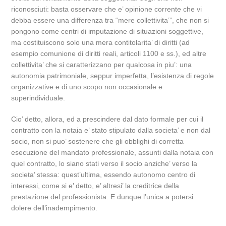
riconosciuti: basta osservare che e’ opinione corrente che vi
debba essere una differenza tra “mere collettivita’”, che non si
pongono come centri di imputazione di situazioni soggettive,
ma costituiscono solo una mera contitolarita’ di diritti (ad
esempio comunione di diritti reali, articoli 1100 e ss.), ed altre
collettivita’ che si caratterizzano per qualcosa in piu’: una
autonomia patrimoniale, seppur imperfetta, l’esistenza di regole
organizzative e di uno scopo non occasionale e
superindividuale.
Cio’ detto, allora, ed a prescindere dal dato formale per cui il
contratto con la notaia e’ stato stipulato dalla societa’ e non dal
socio, non si puo’ sostenere che gli obblighi di corretta
esecuzione del mandato professionale, assunti dalla notaia con
quel contratto, lo siano stati verso il socio anziche’ verso la
societa’ stessa: quest’ultima, essendo autonomo centro di
interessi, come si e’ detto, e’ altresi’ la creditrice della
prestazione del professionista. E dunque l’unica a potersi
dolere dell’inadempimento.