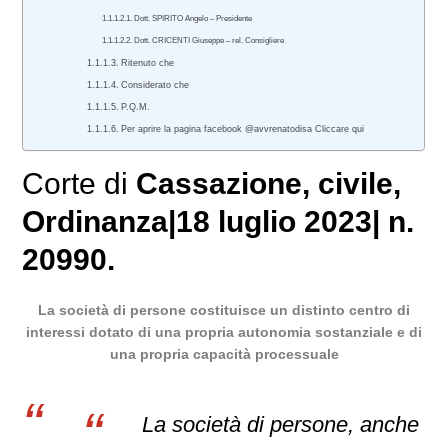
Dott. SPIRITO Angelo – Presidente
Dott. CRICENTI Giuseppe – rel. Consigliere
Ritenuto che
Considerato che
P.Q.M.
Per aprire la pagina facebook @avvrenatodisa Cliccare qui
Corte di
Cassazione
,
civile
,
Ordinanza
|
18 luglio 2023
|
n.
20990.
La società di persone costituisce un distinto centro di
interessi dotato di una propria autonomia sostanziale e di
una propria capacità processuale
La società di persone, anche