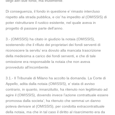
degli altri due fondi, ma inutilmente.
Di conseguenza, il fondo in questione e’ rimasto intercluso
rispetto alla strada pubblica, e cio’ ha impedito al (OMISSIS) di
poter ristrutturare il rustico esistente, nel quale aveva in
progetto di passare parte dell’anno.
3.- (OMISSIS) ha citato in giudizio la notaia (OMISSIS),
sostenendo che il rifiuto dei proprietari dei fondi serventi di
riconoscere la servitu’ era dovuto alla mancata trascrizione
della medesima a carico dei fondi serventi, e che di tale
omissione era responsabile la notaia che non aveva
provveduto all’incombente.
3.1.- Il Tribunale di Milano ha accolto la domanda. La Corte di
Appello, adita dalla notaia (OMISSIS), e’ stata di avviso
contrario, in quanto, innanzitutto, ha ritenuto non legittimato ad
agire il (OMISSIS), dovendo invece l’azione contrattuale essere
promossa dalla societa’; ha ritenuto che semmai un danno
poteva derivare al (OMISSIS), per condotta extracontrattuale
della notaia, ma che in tal caso il diritto al risarcimento era da