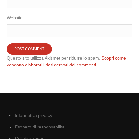
Website
Questo sito utilizza Akismet per ridurre lo spam.
Scopri come
vengono elaborati i dati derivati dai commenti
.
Informativa privacy
Esonero di responsabilità
Collaborazioni