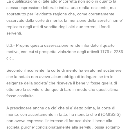
La qualificazione di tale atto e’ corretta non solo in quanto la
stessa espressione letterale indica una realta’ esistente, ma
soprattutto per l’evidente ragione che, come correttamente
osservato dalla corte di merito, la menzione della servitu’ non e’
replicata negli atti di vendita degli altri due terreni, i fondi
serventi.
8.3.- Proprio questa osservazione rende infondato il quarto
motivo, con cui si prospetta violazione degli articoli 1176 e 2236
c.c..
Secondo il ricorrente, la corte di merito ha errato nel sostenere
che la notaia non aveva alcun obbligo di indagare se tra le
esigenze della societa’ che riceveva il bene vi fosse quella di
ottenere la servitu’ e dunque di fare in modo che quest’ultima
fosse costituita.
A prescindere anche da cio’ che si e’ detto prima, la corte di
merito, con accertamento in fatto, ha ritenuto che il (OMISSIS)
non aveva espresso l’interesse di far acquisire il bene alla
societa’ purche’ condizionatamente alla servitu’, ossia soltanto