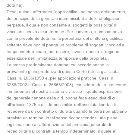
dottrina).
Deve, quindi, affermarsi l’applicabilita’, nel nostro ordinamento,
del principio della generale inammissibilita’ delle obbligazioni
perpetue, il quale non consente ai soggetti la possibilita’ di
vincolarsi senza alcun termine. Per converso, in consonanza
con la prevalente dottrina, la perpetuita’ del diritto si giustifica
soltanto dove non si ponga un problema di soggetti vincolati a
tempo indeterminato, per essere, invece, questa la ragione
essenziale dell’illimitatezza temporale della proprieta’.
La stessa predominante dottrina, cui accede anche la
prevalente giurisprudenza di questa Corte (cfr. la gia’ citata
Cass. n. 1056/1950 e, per applicazioni pratiche, Cass. n.
3286/2002 e Cass. n. 26863/2008), considera, del resto, come
immanente nel nostro sistema civilistico – quale espressione
del generale canone della c.d. buona fede esecutiva di cui
all’articolo 1375 c.c. – la possibilita’ dell’assoluta liberta’ di
recedere da un contratto di durata quando le parti non abbiano
previsto un termine, in tal senso riconoscendosi una piena
legittimazione all’affermazione del principio generale di
recedibilita’ dai contratti a tempo indeterminato, il quale e’