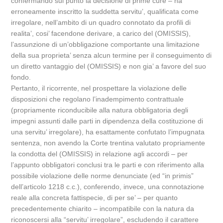
confermando sul punto la decisione di prime cure – ha
erroneamente inscritto la suddetta servitu’, qualificata come
irregolare, nell’ambito di un quadro connotato da profili di
realita’, cosi’ facendone derivare, a carico del (OMISSIS),
l’assunzione di un’obbligazione comportante una limitazione
della sua proprieta’ senza alcun termine per il conseguimento di
un diretto vantaggio del (OMISSIS) e non gia’ a favore del suo
fondo.
Pertanto, il ricorrente, nel prospettare la violazione delle
disposizioni che regolano l’inadempimento contrattuale
(propriamente riconducibile alla natura obbligatoria degli
impegni assunti dalle parti in dipendenza della costituzione di
una servitu’ irregolare), ha esattamente confutato l’impugnata
sentenza, non avendo la Corte trentina valutato propriamente
la condotta del (OMISSIS) in relazione agli accordi – per
l’appunto obbligatori conclusi tra le parti e con riferimento alla
possibile violazione delle norme denunciate (ed “in primis”
dell’articolo 1218 c.c.), conferendo, invece, una connotazione
reale alla concreta fattispecie, di per se’ – per quanto
precedentemente chiarito – incompatibile con la natura da
riconoscersi alla “servitu’ irregolare”, escludendo il carattere