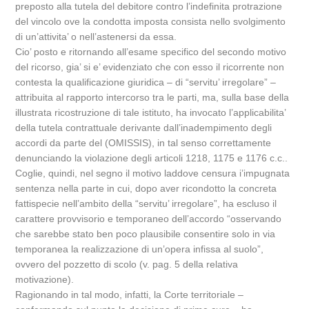
preposto alla tutela del debitore contro l’indefinita protrazione
del vincolo ove la condotta imposta consista nello svolgimento
di un’attivita’ o nell’astenersi da essa.
Cio’ posto e ritornando all’esame specifico del secondo motivo
del ricorso, gia’ si e’ evidenziato che con esso il ricorrente non
contesta la qualificazione giuridica – di “servitu’ irregolare” –
attribuita al rapporto intercorso tra le parti, ma, sulla base della
illustrata ricostruzione di tale istituto, ha invocato l’applicabilita’
della tutela contrattuale derivante dall’inadempimento degli
accordi da parte del (OMISSIS), in tal senso correttamente
denunciando la violazione degli articoli 1218, 1175 e 1176 c.c..
Coglie, quindi, nel segno il motivo laddove censura i’impugnata
sentenza nella parte in cui, dopo aver ricondotto la concreta
fattispecie nell’ambito della “servitu’ irregolare”, ha escluso il
carattere provvisorio e temporaneo dell’accordo “osservando
che sarebbe stato ben poco plausibile consentire solo in via
temporanea la realizzazione di un’opera infissa al suolo”,
ovvero del pozzetto di scolo (v. pag. 5 della relativa
motivazione).
Ragionando in tal modo, infatti, la Corte territoriale –