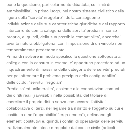
pone la questione, particolarmente dibattuta, sui limiti di
ammissibilita’, in primo luogo, nel nostro sistema civilistico della
figura della “servitu’ irregolare”, della conseguente
individuazione delle sue caratteristiche giuridiche e del rapporto
intercorrente con la categoria delle servitu’ prediali in senso
proprio, e, quindi, della sua possibile compatibilita’, ancorche’
avente natura obbligatoria, con l’imposizione di un vincolo non
temporalmente predeterminato.
Prima di risolvere in modo specifico la questione sottoposta al
collegio con la censura in esame, e’ opportuno procedere ad un
inquadramento di massima della categoria delle servitu’ prediali
per poi affrontare il problema precipuo della configurabilita’
delle cc.dd. “servitu’ irregolari”.
Predialita’ ed unilateralita’, assieme alle connotazioni comuni
dei diritti reali (ravvisabili nella possibilita’ del titolare di
esercitare il proprio diritto senza che occorra l’attivita’
collaborativa di terzi, nel legame tra il diritto e l’oggetto su cui e’
costituito e nell’opponibilita’ “erga omnes”), delineano gli
elementi costitutivi e, quindi, i confini di operativita’ delle servitu’
tradizionalmente intese e regolate dal codice civile (articoli