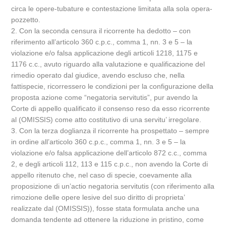
circa le opere-tubature e contestazione limitata alla sola opera-
pozzetto.
2. Con la seconda censura il ricorrente ha dedotto – con
riferimento all’articolo 360 c.p.c., comma 1, nn. 3 e 5 – la
violazione e/o falsa applicazione degli articoli 1218, 1175 e
1176 c.c., avuto riguardo alla valutazione e qualificazione del
rimedio operato dal giudice, avendo escluso che, nella
fattispecie, ricorressero le condizioni per la configurazione della
proposta azione come “negatoria servitutis”, pur avendo la
Corte di appello qualificato il consenso reso da esso ricorrente
al (OMISSIS) come atto costitutivo di una servitu’ irregolare.
3. Con la terza doglianza il ricorrente ha prospettato – sempre
in ordine all’articolo 360 c.p.c., comma 1, nn. 3 e 5 – la
violazione e/o falsa applicazione dell’articolo 872 c.c., comma
2, e degli articoli 112, 113 e 115 c.p.c., non avendo la Corte di
appello ritenuto che, nel caso di specie, coevamente alla
proposizione di un’actio negatoria servitutis (con riferimento alla
rimozione delle opere lesive del suo diritto di proprieta’
realizzate dal (OMISSIS)), fosse stata formulata anche una
domanda tendente ad ottenere la riduzione in pristino, come