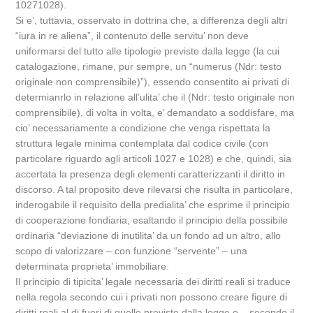
10271028).
Si e’, tuttavia, osservato in dottrina che, a differenza degli altri
“iura in re aliena”, il contenuto delle servitu’ non deve
uniformarsi del tutto alle tipologie previste dalla legge (la cui
catalogazione, rimane, pur sempre, un “numerus (Ndr: testo
originale non comprensibile)”), essendo consentito ai privati di
determianrlo in relazione all’ulita’ che il (Ndr: testo originale non
comprensibile), di volta in volta, e’ demandato a soddisfare, ma
cio’ necessariamente a condizione che venga rispettata la
struttura legale minima contemplata dal codice civile (con
particolare riguardo agli articoli 1027 e 1028) e che, quindi, sia
accertata la presenza degli elementi caratterizzanti il diritto in
discorso. A tal proposito deve rilevarsi che risulta in particolare,
inderogabile il requisito della predialita’ che esprime il principio
di cooperazione fondiaria, esaltando il principio della possibile
ordinaria “deviazione di inutilita’ da un fondo ad un altro, allo
scopo di valorizzare – con funzione “servente” – una
determinata proprieta’ immobiliare.
Il principio di tipicita’ legale necessaria dei diritti reali si traduce
nella regola secondo cui i privati non possono creare figure di
diritti reali al di fuori di quelle previste dalla legge e – secondo il