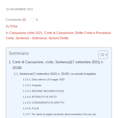
15 NOVEMBRE 2021
Comments (
0
)
0
By
D'Isa
In
Cassazione civile 2021
,
Corte di Cassazione
,
Diritto Civile e Procedura
Civile
,
Sentenze - Ordinanze
,
Sezioni Diritto
Sommario
Corte di Cassazione, civile, Sentenza|17 settembre 2021| n.
25195.
Sentenza|17 settembre 2021| n. 25195. La servitù irregolare
Data udienza 25 maggio 2020
Integrale
SEZIONE SECONDA CIVILE
RITENUTO IN FATTO
CONSIDERATO IN DIRITTO
P.Q.M.
Per aprire la pagina facebook @avvrenatodisa Cliccare qui