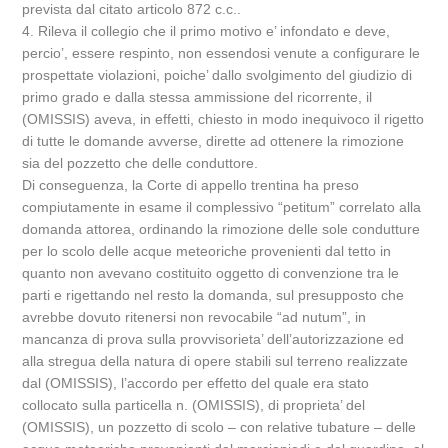
prevista dal citato articolo 872 c.c..
4. Rileva il collegio che il primo motivo e’ infondato e deve,
percio’, essere respinto, non essendosi venute a configurare le
prospettate violazioni, poiche’ dallo svolgimento del giudizio di
primo grado e dalla stessa ammissione del ricorrente, il
(OMISSIS) aveva, in effetti, chiesto in modo inequivoco il rigetto
di tutte le domande avverse, dirette ad ottenere la rimozione
sia del pozzetto che delle conduttore.
Di conseguenza, la Corte di appello trentina ha preso
compiutamente in esame il complessivo “petitum” correlato alla
domanda attorea, ordinando la rimozione delle sole condutture
per lo scolo delle acque meteoriche provenienti dal tetto in
quanto non avevano costituito oggetto di convenzione tra le
parti e rigettando nel resto la domanda, sul presupposto che
avrebbe dovuto ritenersi non revocabile “ad nutum”, in
mancanza di prova sulla provvisorieta’ dell’autorizzazione ed
alla stregua della natura di opere stabili sul terreno realizzate
dal (OMISSIS), l’accordo per effetto del quale era stato
collocato sulla particella n. (OMISSIS), di proprieta’ del
(OMISSIS), un pozzetto di scolo – con relative tubature – delle