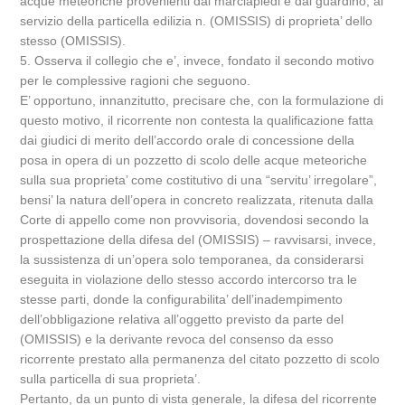
acque meteoriche provenienti dal marciapiedi e dal guardino, al
servizio della particella edilizia n. (OMISSIS) di proprieta’ dello
stesso (OMISSIS).
5. Osserva il collegio che e’, invece, fondato il secondo motivo
per le complessive ragioni che seguono.
E’ opportuno, innanzitutto, precisare che, con la formulazione di
questo motivo, il ricorrente non contesta la qualificazione fatta
dai giudici di merito dell’accordo orale di concessione della
posa in opera di un pozzetto di scolo delle acque meteoriche
sulla sua proprieta’ come costitutivo di una “servitu’ irregolare”,
bensi’ la natura dell’opera in concreto realizzata, ritenuta dalla
Corte di appello come non provvisoria, dovendosi secondo la
prospettazione della difesa del (OMISSIS) – ravvisarsi, invece,
la sussistenza di un’opera solo temporanea, da considerarsi
eseguita in violazione dello stesso accordo intercorso tra le
stesse parti, donde la configurabilita’ dell’inadempimento
dell’obbligazione relativa all’oggetto previsto da parte del
(OMISSIS) e la derivante revoca del consenso da esso
ricorrente prestato alla permanenza del citato pozzetto di scolo
sulla particella di sua proprieta’.
Pertanto, da un punto di vista generale, la difesa del ricorrente