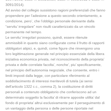
3091/2014).
Ad avviso del collegio sussistono ragioni preferenziali che fanno
propendere per l’adesione a questo secondo orientamento, a
condizione, pero’, che l’obbligo personale derivante dalla
“servitu’ irregolare” non risulti caratterizzato da un vincolo
permanente nel tempo.
Le servitu’ irregolari possono, quindi, essere ritenute
ammissibili in quanto siano configurate come il frutto di rapporti
obbligatori atipici, e, quindi, come figure che rinvengono una
loro legittimazione generale nel principio essenziale della libera
iniziativa economica privata, nel riconoscimento della proprieta’
privata e delle correlate facolta’, nonche’, piu’ specificamente,
nel principio dell’autonomia negoziale, che consente, entro i
limiti imposti dalla legge, con particolare riferimento al
soddisfacimento di interessi meritevoli di tutela (ai sensi
dell’articolo 1322 c.c., comma 2), la costituzione di diritti
personali a contenuto obbligatorio che conferiscono ad un
determinato soggetto la facolta’ di ritrarre apposite utilita’ dal
fondo di proprieta’ altrui esclusivamente per il perseguimento di
un vantaggio della persona o delle persone riportate nel