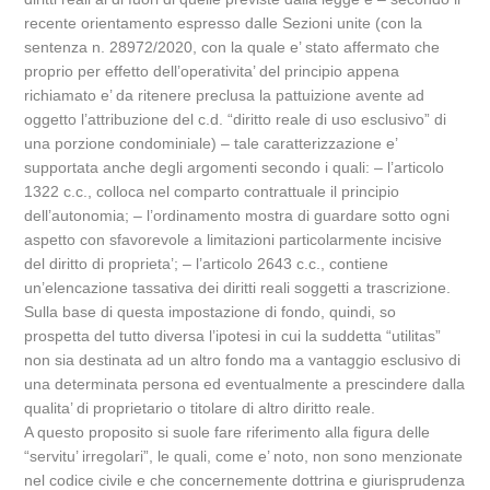
recente orientamento espresso dalle Sezioni unite (con la
sentenza n. 28972/2020, con la quale e’ stato affermato che
proprio per effetto dell’operativita’ del principio appena
richiamato e’ da ritenere preclusa la pattuizione avente ad
oggetto l’attribuzione del c.d. “diritto reale di uso esclusivo” di
una porzione condominiale) – tale caratterizzazione e’
supportata anche degli argomenti secondo i quali: – l’articolo
1322 c.c., colloca nel comparto contrattuale il principio
dell’autonomia; – l’ordinamento mostra di guardare sotto ogni
aspetto con sfavorevole a limitazioni particolarmente incisive
del diritto di proprieta’; – l’articolo 2643 c.c., contiene
un’elencazione tassativa dei diritti reali soggetti a trascrizione.
Sulla base di questa impostazione di fondo, quindi, so
prospetta del tutto diversa l’ipotesi in cui la suddetta “utilitas”
non sia destinata ad un altro fondo ma a vantaggio esclusivo di
una determinata persona ed eventualmente a prescindere dalla
qualita’ di proprietario o titolare di altro diritto reale.
A questo proposito si suole fare riferimento alla figura delle
“servitu’ irregolari”, le quali, come e’ noto, non sono menzionate
nel codice civile e che concernemente dottrina e giurisprudenza