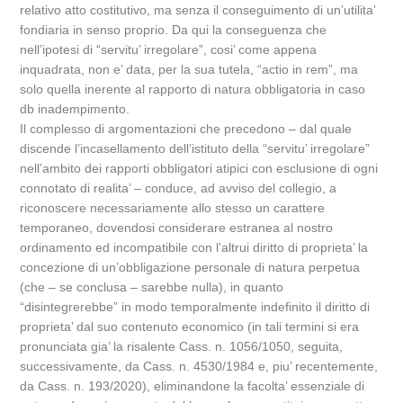
relativo atto costitutivo, ma senza il conseguimento di un’utilita’
fondiaria in senso proprio. Da qui la conseguenza che
nell’ipotesi di “servitu’ irregolare”, cosi’ come appena
inquadrata, non e’ data, per la sua tutela, “actio in rem”, ma
solo quella inerente al rapporto di natura obbligatoria in caso
db inadempimento.
Il complesso di argomentazioni che precedono – dal quale
discende l’incasellamento dell’istituto della “servitu’ irregolare”
nell’ambito dei rapporti obbligatori atipici con esclusione di ogni
connotato di realita’ – conduce, ad avviso del collegio, a
riconoscere necessariamente allo stesso un carattere
temporaneo, dovendosi considerare estranea al nostro
ordinamento ed incompatibile con l’altrui diritto di proprieta’ la
concezione di un’obbligazione personale di natura perpetua
(che – se conclusa – sarebbe nulla), in quanto
“disintegrerebbe” in modo temporalmente indefinito il diritto di
proprieta’ dal suo contenuto economico (in tali termini si era
pronunciata gia’ la risalente Cass. n. 1056/1050, seguita,
successivamente, da Cass. n. 4530/1984 e, piu’ recentemente,
da Cass. n. 193/2020), eliminandone la facolta’ essenziale di