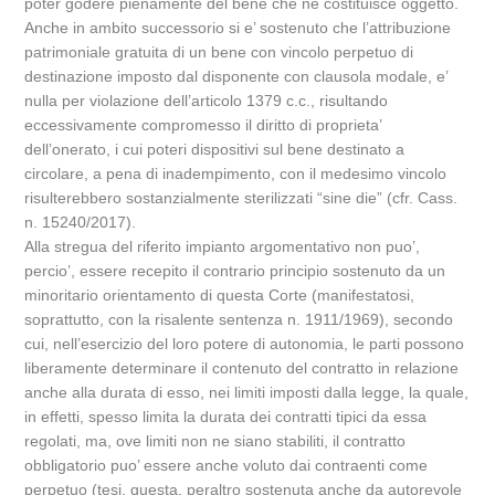
poter godere pienamente del bene che ne costituisce oggetto.
Anche in ambito successorio si e’ sostenuto che l’attribuzione
patrimoniale gratuita di un bene con vincolo perpetuo di
destinazione imposto dal disponente con clausola modale, e’
nulla per violazione dell’articolo 1379 c.c., risultando
eccessivamente compromesso il diritto di proprieta’
dell’onerato, i cui poteri dispositivi sul bene destinato a
circolare, a pena di inadempimento, con il medesimo vincolo
risulterebbero sostanzialmente sterilizzati “sine die” (cfr. Cass.
n. 15240/2017).
Alla stregua del riferito impianto argomentativo non puo’,
percio’, essere recepito il contrario principio sostenuto da un
minoritario orientamento di questa Corte (manifestatosi,
soprattutto, con la risalente sentenza n. 1911/1969), secondo
cui, nell’esercizio del loro potere di autonomia, le parti possono
liberamente determinare il contenuto del contratto in relazione
anche alla durata di esso, nei limiti imposti dalla legge, la quale,
in effetti, spesso limita la durata dei contratti tipici da essa
regolati, ma, ove limiti non ne siano stabiliti, il contratto
obbligatorio puo’ essere anche voluto dai contraenti come
perpetuo (tesi, questa, peraltro sostenuta anche da autorevole