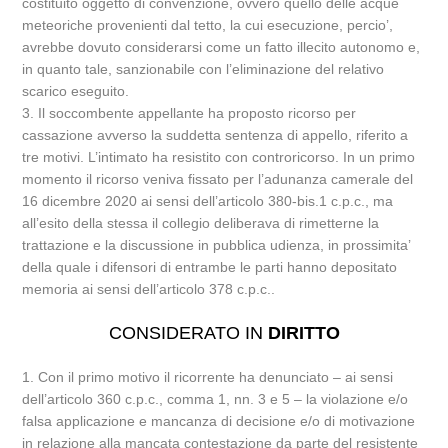
costituito oggetto di convenzione, ovvero quello delle acque
meteoriche provenienti dal tetto, la cui esecuzione, percio’,
avrebbe dovuto considerarsi come un fatto illecito autonomo e,
in quanto tale, sanzionabile con l’eliminazione del relativo
scarico eseguito.
3. Il soccombente appellante ha proposto ricorso per
cassazione avverso la suddetta sentenza di appello, riferito a
tre motivi. L’intimato ha resistito con controricorso. In un primo
momento il ricorso veniva fissato per l’adunanza camerale del
16 dicembre 2020 ai sensi dell’articolo 380-bis.1 c.p.c., ma
all’esito della stessa il collegio deliberava di rimetterne la
trattazione e la discussione in pubblica udienza, in prossimita’
della quale i difensori di entrambe le parti hanno depositato
memoria ai sensi dell’articolo 378 c.p.c..
CONSIDERATO IN
DIRITTO
1. Con il primo motivo il ricorrente ha denunciato – ai sensi
dell’articolo 360 c.p.c., comma 1, nn. 3 e 5 – la violazione e/o
falsa applicazione e mancanza di decisione e/o di motivazione
in relazione alla mancata contestazione da parte del resistente