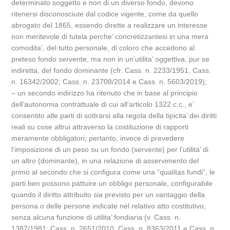
determinato soggetto e non di un diverso fondo, devono
ritenersi disconosciute dal codice vigente, come da quello
abrogato del 1865, essendo dirette a realizzare un interesse
non meritevole di tutela perche’ concretizzantesi in una mera
comodita’, del tutto personale, di coloro che accedono al
preteso fondo servente, ma non in un’utilita’ oggettiva, pur se
indiretta, del fondo dominante (cfr. Cass. n. 2233/1951, Cass.
n. 16342/2002; Cass. n. 23708/2014 e Cass. n. 5603/2019);
– un secondo indirizzo ha ritenuto che in base al principio
dell’autonomia contrattuale di cui all’articolo 1322 c.c., e’
consentito alle parti di sottrarsi alla regola della tipicita’ dei diritti
reali su cose altrui attraverso la costituzione di rapporti
meramente obbligatori; pertanto, invece di prevedere
l’imposizione di un peso su un fondo (servente) per l’utilita’ di
un altro (dominante), in una relazione di asservimento del
primo al secondo che si configura come una “qualitas fundi”, le
parti ben possono pattuire un obbligo personale, configurabile
quando il diritto attribuito sia previsto per un vantaggio della
persona o delle persone indicate nel relativo atto costitutivo,
senza alcuna funzione di utilita’ fondiaria (v. Cass. n.
1387/1981; Cass. n. 2651/2010, Cass. n. 8363/2011 e Cass. n.