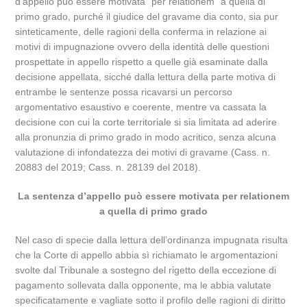
d’appello può essere motivata “per relationem” a quella di
primo grado, purché il giudice del gravame dia conto, sia pur
sinteticamente, delle ragioni della conferma in relazione ai
motivi di impugnazione ovvero della identità delle questioni
prospettate in appello rispetto a quelle già esaminate dalla
decisione appellata, sicché dalla lettura della parte motiva di
entrambe le sentenze possa ricavarsi un percorso
argomentativo esaustivo e coerente, mentre va cassata la
decisione con cui la corte territoriale si sia limitata ad aderire
alla pronunzia di primo grado in modo acritico, senza alcuna
valutazione di infondatezza dei motivi di gravame (Cass. n.
20883 del 2019; Cass. n. 28139 del 2018).
La sentenza d’appello può essere motivata per relationem
a quella di primo grado
Nel caso di specie dalla lettura dell’ordinanza impugnata risulta
che la Corte di appello abbia sì richiamato le argomentazioni
svolte dal Tribunale a sostegno del rigetto della eccezione di
pagamento sollevata dalla opponente, ma le abbia valutate
specificatamente e vagliate sotto il profilo delle ragioni di diritto