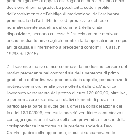
parte del giudice di appello alle ragioni di fatto e di diritto della
decisione di primo grado. La peculiarità, sotto il profilo
dell’assolvimento dell’obbligo di motivazione, dell’ordinanza
pronunciata dall’art. 348 ter cod. proc. civ. è del resto
normativamente scandita dal comma 1 della citata
disposizione, secondo cui essa è ” succintamente motivata,
anche mediante rinvio agli elementi di fatto riportati in uno o più
atti di causa e il riferimento a precedenti conformi ” (Cass. n.
19293 del 2015).
2. Il secondo motivo di ricorso muove le medesime censure del
motivo precedente nei confronti sia della sentenza di primo
grado che dell’ordinanza pronunciata in appello, per carenza di
motivazione in ordine alla prova offerta dalla Ca.Ma. circa
l’avvenuto versamento del prezzo di euro 120.000,00, oltre iva,
e per non avere esaminato i relativi elementi di prova. In
particolare la parte si duole della omessa considerazione del
fax del 18/10/2006, con cui la società venditrice comunicava i
conteggi riguardanti il saldo della compravendita, nonché della
corrispondenza intercorsa tra la predetta società e l’avv.
Ca.Ma., padre della opponente, in cui si riassumevano le