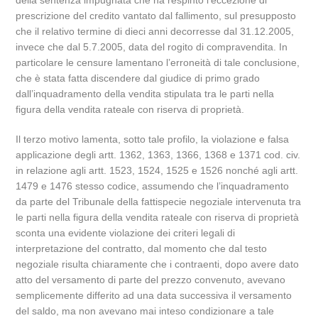
della sentenza impugnata che ha respinto l’eccezione di
prescrizione del credito vantato dal fallimento, sul presupposto
che il relativo termine di dieci anni decorresse dal 31.12.2005,
invece che dal 5.7.2005, data del rogito di compravendita. In
particolare le censure lamentano l’erroneità di tale conclusione,
che è stata fatta discendere dal giudice di primo grado
dall’inquadramento della vendita stipulata tra le parti nella
figura della vendita rateale con riserva di proprietà.
Il terzo motivo lamenta, sotto tale profilo, la violazione e falsa
applicazione degli artt. 1362, 1363, 1366, 1368 e 1371 cod. civ.
in relazione agli artt. 1523, 1524, 1525 e 1526 nonché agli artt.
1479 e 1476 stesso codice, assumendo che l’inquadramento
da parte del Tribunale della fattispecie negoziale intervenuta tra
le parti nella figura della vendita rateale con riserva di proprietà
sconta una evidente violazione dei criteri legali di
interpretazione del contratto, dal momento che dal testo
negoziale risulta chiaramente che i contraenti, dopo avere dato
atto del versamento di parte del prezzo convenuto, avevano
semplicemente differito ad una data successiva il versamento
del saldo, ma non avevano mai inteso condizionare a tale