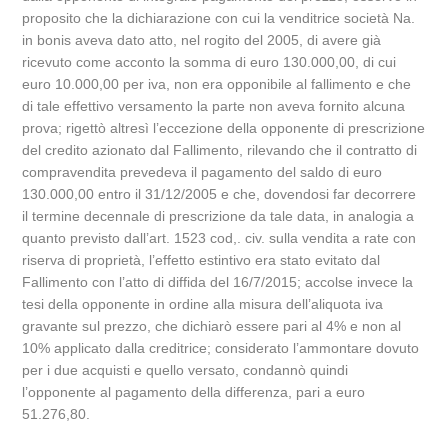
proposito che la dichiarazione con cui la venditrice società Na.
in bonis aveva dato atto, nel rogito del 2005, di avere già
ricevuto come acconto la somma di euro 130.000,00, di cui
euro 10.000,00 per iva, non era opponibile al fallimento e che
di tale effettivo versamento la parte non aveva fornito alcuna
prova; rigettò altresì l’eccezione della opponente di prescrizione
del credito azionato dal Fallimento, rilevando che il contratto di
compravendita prevedeva il pagamento del saldo di euro
130.000,00 entro il 31/12/2005 e che, dovendosi far decorrere
il termine decennale di prescrizione da tale data, in analogia a
quanto previsto dall’art. 1523 cod,. civ. sulla vendita a rate con
riserva di proprietà, l’effetto estintivo era stato evitato dal
Fallimento con l’atto di diffida del 16/7/2015; accolse invece la
tesi della opponente in ordine alla misura dell’aliquota iva
gravante sul prezzo, che dichiarò essere pari al 4% e non al
10% applicato dalla creditrice; considerato l’ammontare dovuto
per i due acquisti e quello versato, condannò quindi
l’opponente al pagamento della differenza, pari a euro
51.276,80.