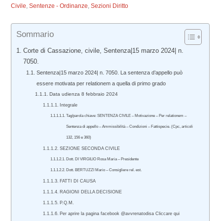
Civile
,
Sentenze - Ordinanze
,
Sezioni Diritto
Sommario
Corte di Cassazione, civile, Sentenza|15 marzo 2024| n.
7050.
Sentenza|15 marzo 2024| n. 7050. La sentenza d’appello può
essere motivata per relationem a quella di primo grado
Data udienza 8 febbraio 2024
Integrale
Tag/parola chiave: SENTENZA CIVILE – Motivazione – Per relationem –
Sentenza di appello – Ammissibilità – Condizioni – Fattispecie. (Cpc, articoli
132, 156 e 360)
SEZIONE SECONDA CIVILE
Dott. DI VIRGILIO Rosa Maria – Presidente
Dott. BERTUZZI Mario – Consigliere rel. est.
FATTI DI CAUSA
RAGIONI DELLA DECISIONE
P.Q.M.
Per aprire la pagina facebook @avvrenatodisa Cliccare qui