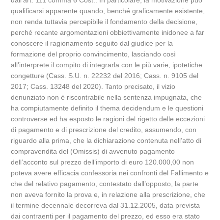
dall’art. 111 comma 6 Cost.. In particolare, la motivazione può
qualificarsi apparente quando, benché graficamente esistente,
non renda tuttavia percepibile il fondamento della decisione,
perché recante argomentazioni obbiettivamente inidonee a far
conoscere il ragionamento seguito dal giudice per la
formazione del proprio convincimento, lasciando così
all’interprete il compito di integrarla con le più varie, ipotetiche
congetture (Cass. S.U. n. 22232 del 2016; Cass. n. 9105 del
2017; Cass. 13248 del 2020). Tanto precisato, il vizio
denunziato non è riscontrabile nella sentenza impugnata, che
ha compiutamente definito il thema decidendum e le questioni
controverse ed ha esposto le ragioni del rigetto delle eccezioni
di pagamento e di prescrizione del credito, assumendo, con
riguardo alla prima, che la dichiarazione contenuta nell’atto di
compravendita del (Omissis) di avvenuto pagamento
dell’acconto sul prezzo dell’importo di euro 120.000,00 non
poteva avere efficacia confessoria nei confronti del Fallimento e
che del relativo pagamento, contestato dall’opposto, la parte
non aveva fornito la prova e, in relazione alla prescrizione, che
il termine decennale decorreva dal 31.12.2005, data prevista
dai contraenti per il pagamento del prezzo, ed esso era stato