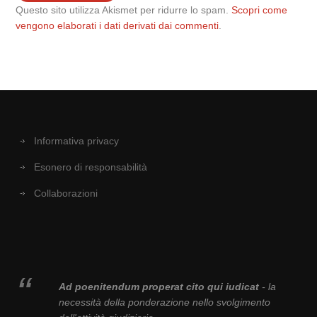
Questo sito utilizza Akismet per ridurre lo spam.
Scopri come
vengono elaborati i dati derivati dai commenti
.
Informativa privacy
Esonero di responsabilità
Collaborazioni
Ad poenitendum properat cito qui iudicat
- la
necessità della ponderazione nello svolgimento