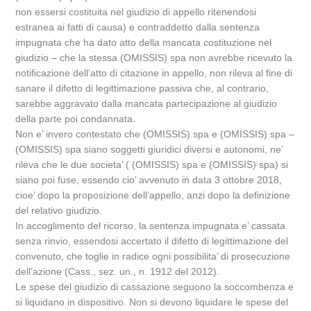
non essersi costituita nel giudizio di appello ritenendosi
estranea ai fatti di causa) e contraddetto dalla sentenza
impugnata che ha dato atto della mancata costituzione nel
giudizio – che la stessa (OMISSIS) spa non avrebbe ricevuto la
notificazione dell’atto di citazione in appello, non rileva al fine di
sanare il difetto di legittimazione passiva che, al contrario,
sarebbe aggravato dalla mancata partecipazione al giudizio
della parte poi condannata.
Non e’ invero contestato che (OMISSIS) spa e (OMISSIS) spa –
(OMISSIS) spa siano soggetti giuridici diversi e autonomi, ne’
rileva che le due societa’ ( (OMISSIS) spa e (OMISSIS) spa) si
siano poi fuse, essendo cio’ avvenuto in data 3 ottobre 2018,
cioe’ dopo la proposizione dell’appello, anzi dopo la definizione
del relativo giudizio.
In accoglimento del ricorso, la sentenza impugnata e’ cassata
senza rinvio, essendosi accertato il difetto di legittimazione del
convenuto, che toglie in radice ogni possibilita’ di prosecuzione
dell’azione (Cass., sez. un., n. 1912 del 2012).
Le spese del giudizio di cassazione seguono la soccombenza e
si liquidano in dispositivo. Non si devono liquidare le spese del