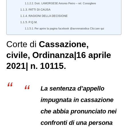
Dott. LAMORGESE Antonio Pietro – rel. Consigliere
FATTI DI CAUSA
RAGIONI DELLA DECISIONE
P.Q.M.
Per aprire la pagina facebook @avvrenatodisa Cliccare qui
Corte di
Cassazione,
civile
, Ordinanza|16 aprile
2021| n. 10115.
La sentenza d’appello
impugnata in cassazione
che abbia pronunciato nei
confronti di una persona