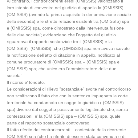
Al contrario, i controricorrenti eredi (OMISSIS) valorizzano il
loro intento di convenire nel giudizio di appello la (OMISSIS) –
(OMISSIS) (avendo la prima acquisito la denominazione sociale
della seconda) e le strette relazioni esistenti tra (OMISSIS) spa
e (OMISSIS) spa, come dimostrato dalla intervenuta fusione
delle due societa’; evidenziano che l’oggetto del giudizio
riguardava il rapporto sostanziale tra il (OMISSIS) e la
(OMISSIS)- (OMISSIS); che (OMISSIS) spa non aveva ricevuto
la notificazione dell’atto di citazione in appello, notificato al
comune procuratore di (OMISSIS) spa – (OMISSIS) spa e
(OMISSIS) spa; che unico era l’amministratore delle due
societa’.
Il ricorso e’ fondato.
Le considerazioni di rilievo “sostanziale” svolte nel controricorso
non scalfiscono il fatto che con la sentenza impugnata la corte
territoriale ha condannato un soggetto giuridico ( (OMISSIS)
spa) diverso dal soggetto passivamente legittimato che, senza
contestazioni, e’ la (OMISSIS) spa – (OMISSIS) spa, quale
parte del rapporto sostanziale controverso.
Il fatto riferito dai controricorrenti – contestato dalla ricorrente
(OMISSIS) spa (che ha riferito di essere stata convenuta e di