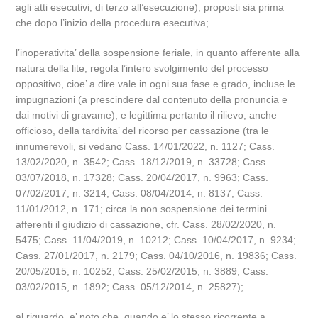
agli atti esecutivi, di terzo all’esecuzione), proposti sia prima
che dopo l’inizio della procedura esecutiva;
l’inoperativita’ della sospensione feriale, in quanto afferente alla
natura della lite, regola l’intero svolgimento del processo
oppositivo, cioe’ a dire vale in ogni sua fase e grado, incluse le
impugnazioni (a prescindere dal contenuto della pronuncia e
dai motivi di gravame), e legittima pertanto il rilievo, anche
officioso, della tardivita’ del ricorso per cassazione (tra le
innumerevoli, si vedano Cass. 14/01/2022, n. 1127; Cass.
13/02/2020, n. 3542; Cass. 18/12/2019, n. 33728; Cass.
03/07/2018, n. 17328; Cass. 20/04/2017, n. 9963; Cass.
07/02/2017, n. 3214; Cass. 08/04/2014, n. 8137; Cass.
11/01/2012, n. 171; circa la non sospensione dei termini
afferenti il giudizio di cassazione, cfr. Cass. 28/02/2020, n.
5475; Cass. 11/04/2019, n. 10212; Cass. 10/04/2017, n. 9234;
Cass. 27/01/2017, n. 2179; Cass. 04/10/2016, n. 19836; Cass.
20/05/2015, n. 10252; Cass. 25/02/2015, n. 3889; Cass.
03/02/2015, n. 1892; Cass. 05/12/2014, n. 25827);
al riguardo, e’ noto che, quando e’ lo stesso ricorrente a