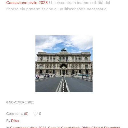
Cassazione civile 2023
/
La riscontrata inammissibilità del
ricorso ela pretermissione di un litisconsorte necessario
6 NOVEMBRE 2023
Comments (
0
)
0
By
D'Isa