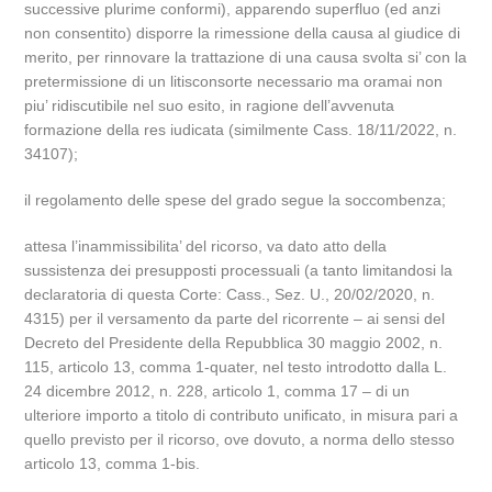
successive plurime conformi), apparendo superfluo (ed anzi
non consentito) disporre la rimessione della causa al giudice di
merito, per rinnovare la trattazione di una causa svolta si’ con la
pretermissione di un litisconsorte necessario ma oramai non
piu’ ridiscutibile nel suo esito, in ragione dell’avvenuta
formazione della res iudicata (similmente Cass. 18/11/2022, n.
34107);
il regolamento delle spese del grado segue la soccombenza;
attesa l’inammissibilita’ del ricorso, va dato atto della
sussistenza dei presupposti processuali (a tanto limitandosi la
declaratoria di questa Corte: Cass., Sez. U., 20/02/2020, n.
4315) per il versamento da parte del ricorrente – ai sensi del
Decreto del Presidente della Repubblica 30 maggio 2002, n.
115, articolo 13, comma 1-quater, nel testo introdotto dalla L.
24 dicembre 2012, n. 228, articolo 1, comma 17 – di un
ulteriore importo a titolo di contributo unificato, in misura pari a
quello previsto per il ricorso, ove dovuto, a norma dello stesso
articolo 13, comma 1-bis.