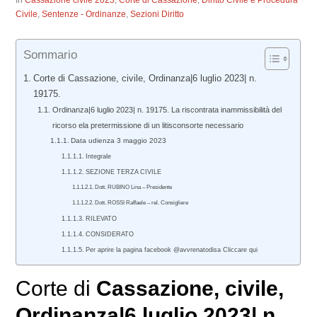
In
Cassazione civile 2023
,
Corte di Cassazione
,
Diritto Civile e Procedura
Civile
,
Sentenze - Ordinanze
,
Sezioni Diritto
Sommario
Corte di Cassazione, civile, Ordinanza|6 luglio 2023| n.
19175.
Ordinanza|6 luglio 2023| n. 19175. La riscontrata inammissibilità del
ricorso ela pretermissione di un litisconsorte necessario
Data udienza 3 maggio 2023
Integrale
SEZIONE TERZA CIVILE
Dott. RUBINO Lina – Presidente
Dott. ROSSI Raffaele – rel. Consigliere
RILEVATO
CONSIDERATO
Per aprire la pagina facebook @avvrenatodisa Cliccare qui
Corte di
Cassazione
,
civile
,
Ordinanza
|
6 luglio 2023
|
n.