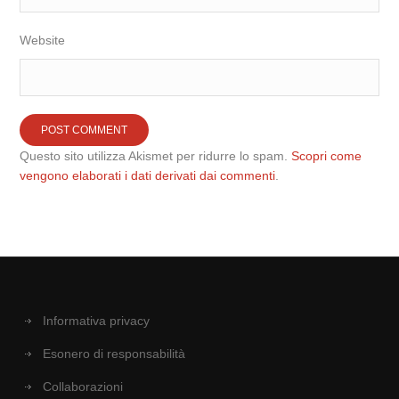
Website
Questo sito utilizza Akismet per ridurre lo spam.
Scopri come
vengono elaborati i dati derivati dai commenti
.
Informativa privacy
Esonero di responsabilità
Collaborazioni