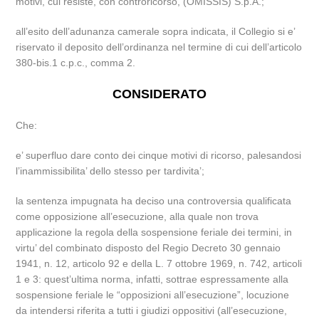
motivi, cui resiste, con controricorso, (OMISSIS) S.p.A.;
all’esito dell’adunanza camerale sopra indicata, il Collegio si e’
riservato il deposito dell’ordinanza nel termine di cui dell’articolo
380-bis.1 c.p.c., comma 2.
CONSIDERATO
Che:
e’ superfluo dare conto dei cinque motivi di ricorso, palesandosi
l’inammissibilita’ dello stesso per tardivita’;
la sentenza impugnata ha deciso una controversia qualificata
come opposizione all’esecuzione, alla quale non trova
applicazione la regola della sospensione feriale dei termini, in
virtu’ del combinato disposto del Regio Decreto 30 gennaio
1941, n. 12, articolo 92 e della L. 7 ottobre 1969, n. 742, articoli
1 e 3: quest’ultima norma, infatti, sottrae espressamente alla
sospensione feriale le “opposizioni all’esecuzione”, locuzione
da intendersi riferita a tutti i giudizi oppositivi (all’esecuzione,