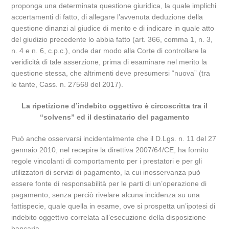
proponga una determinata questione giuridica, la quale implichi
accertamenti di fatto, di allegare l’avvenuta deduzione della
questione dinanzi al giudice di merito e di indicare in quale atto
del giudizio precedente lo abbia fatto (art. 366, comma 1, n. 3,
n. 4 e n. 6, c.p.c.), onde dar modo alla Corte di controllare la
veridicità di tale asserzione, prima di esaminare nel merito la
questione stessa, che altrimenti deve presumersi “nuova” (tra
le tante, Cass. n. 27568 del 2017).
La ripetizione d’indebito oggettivo è circoscritta tra il
“solvens” ed il destinatario del pagamento
Può anche osservarsi incidentalmente che il D.Lgs. n. 11 del 27
gennaio 2010, nel recepire la direttiva 2007/64/CE, ha fornito
regole vincolanti di comportamento per i prestatori e per gli
utilizzatori di servizi di pagamento, la cui inosservanza può
essere fonte di responsabilità per le parti di un’operazione di
pagamento, senza perciò rivelare alcuna incidenza su una
fattispecie, quale quella in esame, ove si prospetta un’ipotesi di
indebito oggettivo correlata all’esecuzione della disposizione
bancaria.