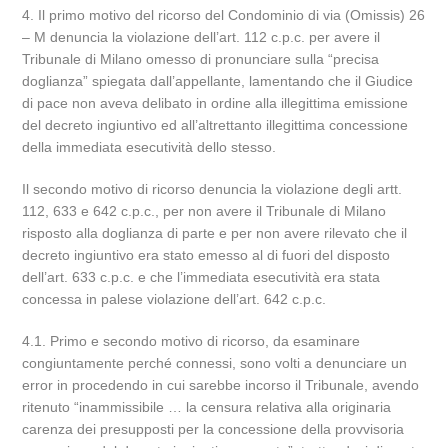
4. Il primo motivo del ricorso del Condominio di via (Omissis) 26
– M denuncia la violazione dell’art. 112 c.p.c. per avere il
Tribunale di Milano omesso di pronunciare sulla “precisa
doglianza” spiegata dall’appellante, lamentando che il Giudice
di pace non aveva delibato in ordine alla illegittima emissione
del decreto ingiuntivo ed all’altrettanto illegittima concessione
della immediata esecutività dello stesso.
Il secondo motivo di ricorso denuncia la violazione degli artt.
112, 633 e 642 c.p.c., per non avere il Tribunale di Milano
risposto alla doglianza di parte e per non avere rilevato che il
decreto ingiuntivo era stato emesso al di fuori del disposto
dell’art. 633 c.p.c. e che l’immediata esecutività era stata
concessa in palese violazione dell’art. 642 c.p.c.
4.1. Primo e secondo motivo di ricorso, da esaminare
congiuntamente perché connessi, sono volti a denunciare un
error in procedendo in cui sarebbe incorso il Tribunale, avendo
ritenuto “inammissibile … la censura relativa alla originaria
carenza dei presupposti per la concessione della provvisoria