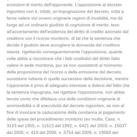
eccezioni di merito dell’opponente. L’opposizione al decreto
ingiuntivo non è, infatti, un’impugnazione del decreto, volta a
farne valere vizi ovvero originarie ragioni di invalidità, ma dà
luogo ad un ordinario giudizio di cognizione di merito, teso
all’accertamento dell’esistenza del diritto di credito azionato dal
creditore con il ricorso monitorio, di tal che la sentenza che
decide il giudizio deve accogliere la domanda del creditore
istante, rigettando conseguentemente l’opposizione, quante
volte abbia a riscontrare che i fatti costitutivi del diritto fatto
valere in sede monitoria, pur se non sussistenti al momento
della proposizione del ricorso o della emissione del decreto,
sussistono tuttavia in quello successivo della decisione, mentre
l’opponente è privo di adeguato interesse a dolersi del fatto che
la sentenza impugnata, nel rigettare l’opposizione, non abbia
tenuto conto che difettava una delle condizioni originarie di
ammissibilità o di esecutività del decreto ingiuntivo, se non al
fine di invocare la caducazione della condanna al pagamento
delle spese del procedimento monitorio (ex multis, Cass. n.
3123 del 1955; n. 11613 del 1992; n. 6421 del 2003; n. 15037
del 2005; n. 419 del 2006; n. 5754 del 2009; n. 19560 del