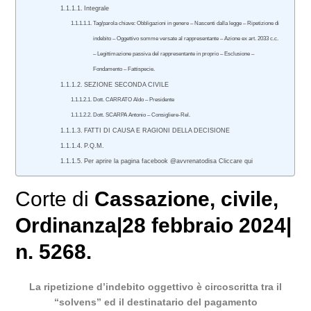
Integrale
Tag/parola chiave: Obbligazioni in genere – Nascenti dalla legge – Ripetizione di
indebito – Oggettivo somme versate al rappresentante – Azione ex art. 2033 c.c.
– Legittimazione passiva del rappresentante in proprio – Esclusione –
Fondamento – Fattispecie.
SEZIONE SECONDA CIVILE
Dott. CARRATO Aldo – Presidente
Dott. SCARPA Antonio – Consigliere-Rel.
FATTI DI CAUSA E RAGIONI DELLA DECISIONE
P.Q.M.
Per aprire la pagina facebook @avvrenatodisa Cliccare qui
Corte di
Cassazione
,
civile
,
Ordinanza|28 febbraio 2024|
n. 5268.
La ripetizione d’indebito oggettivo è circoscritta tra il
“solvens” ed il destinatario del pagamento