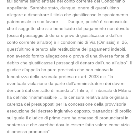
tali somme siano entrate nel conto corrente del Condominio
appellante. Sarebbe stato, dunque, onere di quest’ultimo
allegare a dimostrare il titolo che giustificasse lo spostamento
patrimoniale in suo favore … . Dunque, poiché è riconosciuto
che il soggetto che si è beneficiato del pagamento non dovuto
(ossia il passaggio di denaro privo di giustificazione dall’un
conto corrente all’altro) è il condominio di Via (Omissis) n. 26,
quest’ultimo è tenuto alla restituzione dei pagamenti indebiti,
non avendo fornito allegazione o prova di una diversa fonte di
debito che giustificasse i passaggi di denaro dall’uno all’altro”. Il
giudice d’appello ha pure precisato che non minava la
fondatezza della azionata pretesa ex art. 2033 c.c. “la
eventuale violazione da parte dell’amministratore dei doveri
derivanti dal contratto di mandato”. Infine, il Tribunale di Milano
ha definito “inammissibile … la censura relativa alla originaria
carenza dei presupposti per la concessione della provvisoria
esecuzione del decreto ingiuntivo opposto, trattandosi di profilo
sul quale il giudice di prime cure ha omesso di pronunciarsi in
sentenza e che avrebbe dovuto essere fatto valere come vizio
di omessa pronuncia”.