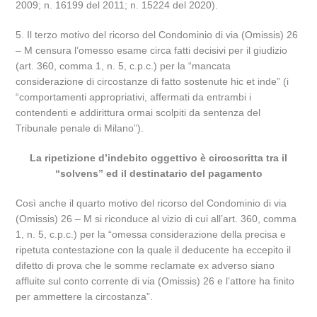
2009; n. 16199 del 2011; n. 15224 del 2020).
5. Il terzo motivo del ricorso del Condominio di via (Omissis) 26
– M censura l’omesso esame circa fatti decisivi per il giudizio
(art. 360, comma 1, n. 5, c.p.c.) per la “mancata
considerazione di circostanze di fatto sostenute hic et inde” (i
“comportamenti appropriativi, affermati da entrambi i
contendenti e addirittura ormai scolpiti da sentenza del
Tribunale penale di Milano”).
La ripetizione d’indebito oggettivo è circoscritta tra il
“solvens” ed il destinatario del pagamento
Così anche il quarto motivo del ricorso del Condominio di via
(Omissis) 26 – M si riconduce al vizio di cui all’art. 360, comma
1, n. 5, c.p.c.) per la “omessa considerazione della precisa e
ripetuta contestazione con la quale il deducente ha eccepito il
difetto di prova che le somme reclamate ex adverso siano
affluite sul conto corrente di via (Omissis) 26 e l’attore ha finito
per ammettere la circostanza”.