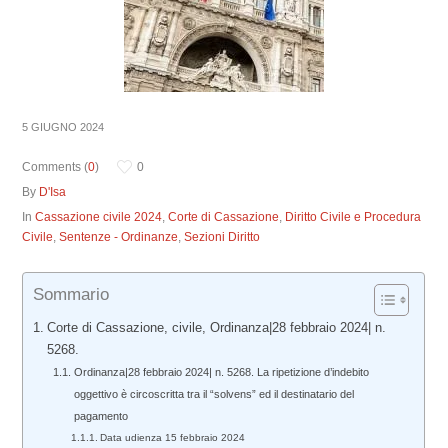
5 GIUGNO 2024
Comments (
0
)
0
By
D'Isa
In
Cassazione civile 2024
,
Corte di Cassazione
,
Diritto Civile e Procedura
Civile
,
Sentenze - Ordinanze
,
Sezioni Diritto
Sommario
Corte di Cassazione, civile, Ordinanza|28 febbraio 2024| n.
5268.
Ordinanza|28 febbraio 2024| n. 5268. La ripetizione d’indebito
oggettivo è circoscritta tra il “solvens” ed il destinatario del
pagamento
Data udienza 15 febbraio 2024