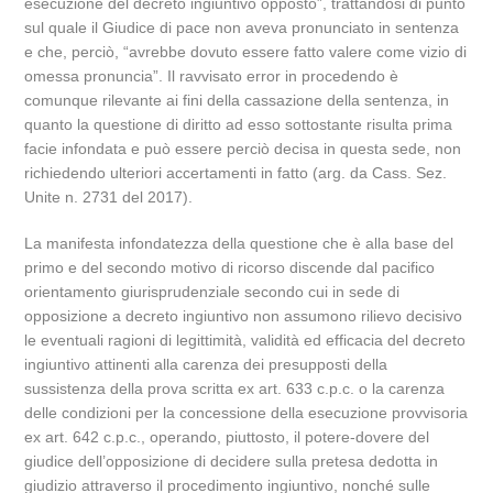
esecuzione del decreto ingiuntivo opposto”, trattandosi di punto
sul quale il Giudice di pace non aveva pronunciato in sentenza
e che, perciò, “avrebbe dovuto essere fatto valere come vizio di
omessa pronuncia”. Il ravvisato error in procedendo è
comunque rilevante ai fini della cassazione della sentenza, in
quanto la questione di diritto ad esso sottostante risulta prima
facie infondata e può essere perciò decisa in questa sede, non
richiedendo ulteriori accertamenti in fatto (arg. da Cass. Sez.
Unite n. 2731 del 2017).
La manifesta infondatezza della questione che è alla base del
primo e del secondo motivo di ricorso discende dal pacifico
orientamento giurisprudenziale secondo cui in sede di
opposizione a decreto ingiuntivo non assumono rilievo decisivo
le eventuali ragioni di legittimità, validità ed efficacia del decreto
ingiuntivo attinenti alla carenza dei presupposti della
sussistenza della prova scritta ex art. 633 c.p.c. o la carenza
delle condizioni per la concessione della esecuzione provvisoria
ex art. 642 c.p.c., operando, piuttosto, il potere-dovere del
giudice dell’opposizione di decidere sulla pretesa dedotta in
giudizio attraverso il procedimento ingiuntivo, nonché sulle