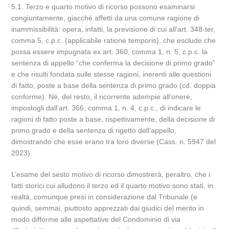
5.1. Terzo e quarto motivo di ricorso possono esaminarsi
congiuntamente, giacché affetti da una comune ragione di
inammissibilità: opera, infatti, la previsione di cui all’art. 348-ter,
comma 5, c.p.c. (applicabile ratione temporis), che esclude che
possa essere impugnata ex art. 360, comma 1, n. 5, c.p.c. la
sentenza di appello “che conferma la decisione di primo grado”
e che risulti fondata sulle stesse ragioni, inerenti alle questioni
di fatto, poste a base della sentenza di primo grado (cd. doppia
conforme). Né, del resto, il ricorrente adempie all’onere,
impostogli dall’art. 366, comma 1, n. 4, c.p.c., di indicare le
ragioni di fatto poste a base, rispettivamente, della decisione di
primo grado e della sentenza di rigetto dell’appello,
dimostrando che esse erano tra loro diverse (Cass. n. 5947 del
2023).
L’esame del sesto motivo di ricorso dimostrerà, peraltro, che i
fatti storici cui alludono il terzo ed il quarto motivo sono stati, in
realtà, comunque presi in considerazione dal Tribunale (e
quindi, semmai, piuttosto apprezzati dai giudici del merito in
modo difforme alle aspettative del Condominio di via