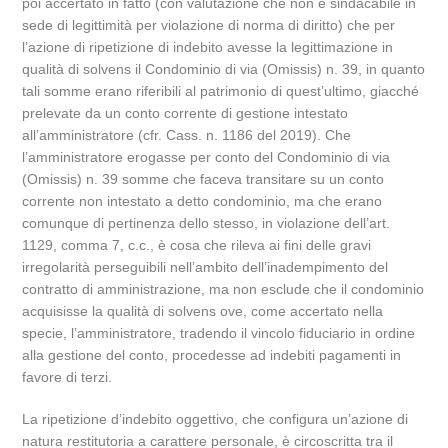
poi accertato in fatto (con valutazione che non è sindacabile in
sede di legittimità per violazione di norma di diritto) che per
l’azione di ripetizione di indebito avesse la legittimazione in
qualità di solvens il Condominio di via (Omissis) n. 39, in quanto
tali somme erano riferibili al patrimonio di quest’ultimo, giacché
prelevate da un conto corrente di gestione intestato
all’amministratore (cfr. Cass. n. 1186 del 2019). Che
l’amministratore erogasse per conto del Condominio di via
(Omissis) n. 39 somme che faceva transitare su un conto
corrente non intestato a detto condominio, ma che erano
comunque di pertinenza dello stesso, in violazione dell’art.
1129, comma 7, c.c., è cosa che rileva ai fini delle gravi
irregolarità perseguibili nell’ambito dell’inadempimento del
contratto di amministrazione, ma non esclude che il condominio
acquisisse la qualità di solvens ove, come accertato nella
specie, l’amministratore, tradendo il vincolo fiduciario in ordine
alla gestione del conto, procedesse ad indebiti pagamenti in
favore di terzi.
La ripetizione d’indebito oggettivo, che configura un’azione di
natura restitutoria a carattere personale, è circoscritta tra il