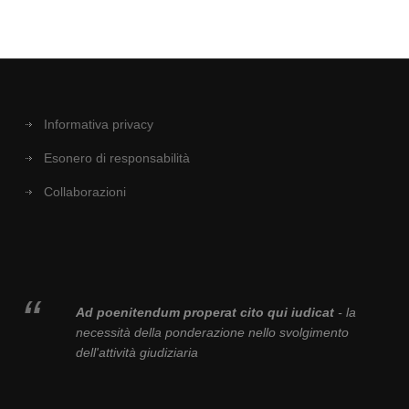
Informativa privacy
Esonero di responsabilità
Collaborazioni
Ad poenitendum properat cito qui iudicat
- la
necessità della ponderazione nello svolgimento
dell'attività giudiziaria