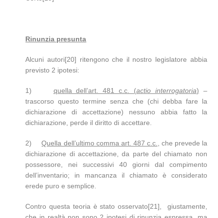
Rinunzia presunta
Alcuni autori[20] ritengono che il nostro legislatore abbia
previsto 2 ipotesi:
1)
quella dell’art. 481 c.c. (
actio interrogatoria
)
–
trascorso questo termine senza che (chi debba fare la
dichiarazione di accettazione) nessuno abbia fatto la
dichiarazione, perde il diritto di accettare.
2)
Quella dell’ultimo comma art. 487 c.c.
, che prevede la
dichiarazione di accettazione, da parte del chiamato non
possessore, nei successivi 40 giorni dal compimento
dell’inventario; in mancanza il chiamato è considerato
erede puro e semplice.
Contro questa teoria è stato osservato[21], giustamente,
che in realtà non sono 2 ipotesi di rinunzia espressa,
ma