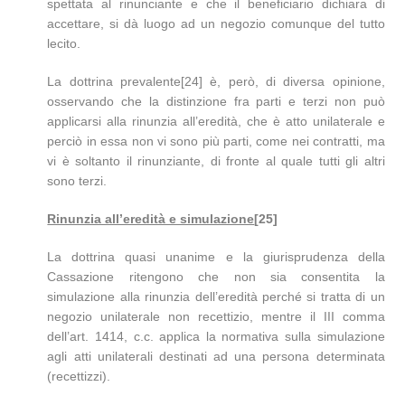
spettata al rinunciante e che il beneficiario dichiara di
accettare, si dà luogo ad un negozio comunque del tutto
lecito.
La dottrina prevalente[24] è, però, di diversa opinione,
osservando che la distinzione fra parti e terzi non può
applicarsi alla rinunzia all’eredità, che è atto unilaterale e
perciò in essa non vi sono più parti, come nei contratti, ma
vi è soltanto il rinunziante, di fronte al quale tutti gli altri
sono terzi.
Rinunzia all’eredità e simulazione
[25]
La dottrina quasi unanime e la giurisprudenza della
Cassazione ritengono che non sia consentita la
simulazione alla rinunzia dell’eredità perché si tratta di un
negozio unilaterale non recettizio, mentre il III comma
dell’art. 1414, c.c. applica la normativa sulla simulazione
agli atti unilaterali destinati ad una persona determinata
(recettizzi).