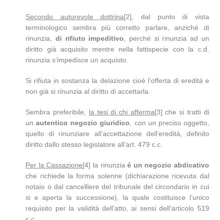
Secondo autorevole dottrina
[2], dal punto di vista
terminologico sembra più corretto parlare, anziché di
rinunzia,
di rifiuto impeditivo
, perché si rinunzia ad un
diritto già acquisito mentre nella fattispecie con la c.d.
rinunzia s’impedisce un acquisto.
Si rifiuta in sostanza la delazione cioè l’offerta di eredità e
non già si rinunzia al diritto di accettarla.
Sembra preferibile,
la tesi di chi afferma
[3] che si tratti di
un
autentico negozio giuridico
, con un preciso oggetto,
quello di rinunziare all’accettazione dell’eredità, definito
diritto dallo stesso legislatore all’art. 479 c.c.
Per la Cassazione
[4] la rinunzia
é un negozio abdicativo
che richiede la forma solenne (dichiarazione ricevuta dal
notaio o dal cancelliere del tribunale del circondario in cui
si e aperta la successione), la quale costituisce l’unico
requisito per la validità dell’atto, ai sensi dell’articolo 519
c.c.