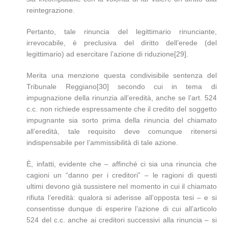
reintegrazione.
Pertanto, tale rinuncia del legittimario rinunciante,
irrevocabile, è preclusiva del diritto dell’erede (del
legittimario) ad esercitare l’azione di riduzione[29].
Merita una menzione questa condivisibile sentenza del
Tribunale Reggiano[30] secondo cui in tema di
impugnazione della rinunzia all’eredità, anche se l’art. 524
c.c. non richiede espressamente che il credito del soggetto
impugnante sia sorto prima della rinuncia del chiamato
all’eredità, tale requisito deve comunque ritenersi
indispensabile per l’ammissibilità di tale azione.
È, infatti, evidente che – affinché ci sia una rinuncia che
cagioni un “danno per i creditori” – le ragioni di questi
ultimi devono già sussistere nel momento in cui il chiamato
rifiuta l’eredità: qualora si aderisse all’opposta tesi – e si
consentisse dunque di esperire l’azione di cui all’articolo
524 del c.c. anche ai creditori successivi alla rinuncia – si