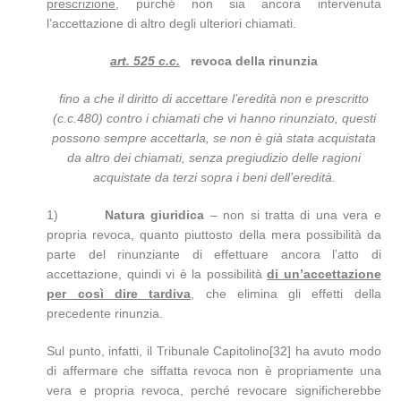
prescrizione
, purché non sia ancora intervenuta
l’accettazione di altro degli ulteriori chiamati.
art. 525 c.c.
revoca della rinunzia
fino a che il diritto di accettare l’eredità non e prescritto
(c.c.480) contro i chiamati che vi hanno rinunziato, questi
possono sempre accettarla, se non è già stata acquistata
da altro dei chiamati, senza pregiudizio delle ragioni
acquistate da terzi sopra i beni dell’eredità.
1)
Natura giuridica
– non si tratta di una vera e
propria revoca, quanto piuttosto della mera possibilità da
parte del rinunziante di effettuare ancora l’atto di
accettazione, quindi vi è la possibilità
di un’accettazione
per così dire tardiva
, che elimina gli effetti della
precedente rinunzia.
Sul punto, infatti, il Tribunale Capitolino[32] ha avuto modo
di affermare che siffatta revoca non è propriamente una
vera e propria revoca, perché revocare significherebbe