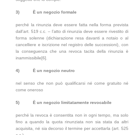
3)
È un negozio formale
perché la rinunzia deve essere fatta nella forma prevista
dall’art. 519 c.c. – l’atto di rinunzia deve essere rivestito di
forma solenne (dichiarazione resa davanti a notaio o al
cancelliere e iscrizione nel registro delle successioni), con
la conseguenza che una revoca tacita della rinunzia è
inammissibile[6].
4)
È un negozio neutro
nel senso che non può qualificarsi né come gratuito né
come oneroso
5)
È un negozio limitatamente revocabile
perché la revoca è consentita non in ogni tempo, ma solo
fino a quando la quota rinunziata non sia stata da altri
acquisita, né sia decorso il termine per accettarla (art. 525
c.c.).