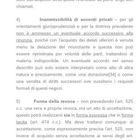
chiamati.
4)
Inammissibilità di accordi privati
– per gli
orientamenti giurisprudenziali e per la dottrina prevalente
non è ammesso un eventuale accordo successivo alla
rinunzia
, poiché con l’acquisto dei delati ulteriori è venuta
meno la delazione del rinunziante e questa non può
essere ripristinata per volontà delle parti, trattandosi di
materia indisponibile. Un eventuale accordo nel senso
descritto può solo essere interpretato come atto di altra
natura e precisamente, come una donazione[34] o come
una vendita di diritti successori ove sussitano i requisiti
formali di questi negozi.
5)
Forma della revoca
– non prevedendo l’art. 525
c.c. una vera e propria revoca, ma un atto di accettazione,
questo potrà realizzarsi
sia
in
forma espressa
che in
forma
tacita
(art. 474 c.c.). Ma deve trattarsi comunque di
accettazione, come espressamente precisa l’art. 525, non
invece di acquisto senza accettazione ai sensi degli art.