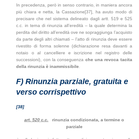
In precedenza, però in senso contrario, in maniera ancora
più chiara e netta, la Cassazione[37], ha avuto modo di
precisare che nel sistema delineato dagli artt. 519 e 525
c.c. in tema di rinunzia all’eredità – la quale determina la
perdita del diritto all’eredità ove ne sopraggiunga l’acquisto
da parte degli altri chiamati – l’atto di rinunzia deve essere
rivestito di forma solenne (dichiarazione resa davanti a
notaio o al cancelliere e iscrizione nel registro delle
successioni), con la conseguenza
che una revoca tacita
della rinunzia è inammissibile
.
F)
Rinunzia parziale, gratuita e
verso corrispettivo
[38]
art. 520 c.c.
rinunzia condizionata, a termine o
parziale