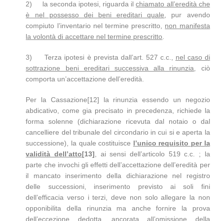
2) la seconda ipotesi, riguarda il
chiamato all’eredità che
è nel possesso dei beni ereditari quale
, pur avendo
compiuto l’inventario nel termine prescritto,
non manifesta
la volontà di accettare nel termine prescritto
.
3) Terza ipotesi è prevista dall’art. 527 c.c.,
nel caso di
sottrazione beni ereditari successiva alla rinunzia
, ciò
comporta un’accettazione dell’eredità.
Per la Cassazione[12] la rinunzia essendo un negozio
abdicativo, come gia precisato in precedenza, richiede la
forma solenne (dichiarazione ricevuta dal notaio o dal
cancelliere del tribunale del circondario in cui si e aperta la
successione), la quale costituisce
l’unico requisito per la
validità dell’atto
[13]
, ai sensi dell’articolo 519 c.c. ; la
parte che invochi gli effetti dell’accettazione dell’eredità per
il mancato inserimento della dichiarazione nel registro
delle successioni, inserimento previsto ai soli fini
dell’efficacia verso i terzi, deve non solo allegare la non
opponibilita della rinunzia ma anche fornire la prova
dell’eccezione dedotta, ancorata all’omissione della