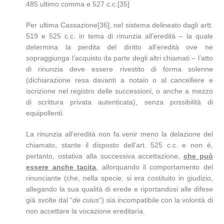
485 ultimo comma e 527 c.c.[35]
Per ultima Cassazione[36], nel sistema delineato dagli artt.
519 e 525 c.c. in tema di rinunzia all’eredità – la quale
determina la perdita del diritto all’eredità ove ne
sopraggiunga l’acquisto da parte degli altri chiamati – l’atto
di rinunzia deve essere rivestito di forma solenne
(dichiarazione resa davanti a notaio o al cancelliere e
iscrizione nel registro delle successioni, o anche a mezzo
di scrittura privata autenticata), senza possibilità di
equipollenti.
La rinunzia all’eredità non fa venir meno la delazione del
chiamato, stante il disposto dell’art. 525 c.c. e non è,
pertanto, ostativa alla successiva accettazione,
che può
essere anche tacita
, allorquando il comportamento del
rinunciante (che, nella specie, si era costituito in giudizio,
allegando la sua qualità di erede e riportandosi alle difese
già svolte dal “
de cuius
”) sia incompatibile con la volontà di
non accettare la vocazione ereditaria.