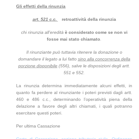
Gli effetti della rinunzia
art. 521 c.c.
retroattività della rinunzia
chi rinunzia all’eredità
è considerato come se non vi
fosse mai stato chiamato
.
Il rinunziante può tuttavia ritenere la donazione o
domandare il legato a lui fatto
sino alla concorrenza della
porzione disponibile
(556), salve le disposizioni degli artt.
551 e 552.
La rinunzia determina immediatamente alcuni effetti, in
quanto fa perdere al rinunziante i poteri previsti dagli artt.
460 e 486 c.c., determinando l’operatività piena della
delazione a favore degli altri chiamati, i quali potranno
esercitare questi poteri.
Per ultima Cassazione
Corte di Cassazione, sezione tributaria civile, Ordinanza