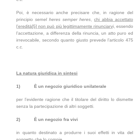
Poi, è necessario anche precisare che, in ragione del
principio
semel heres semper heres
,
chi abbia accettato
l’eredità[5] non può più legittimamente rinunciarv
i, essendo
l’accettazione, a differenza della rinuncia, un atto puro ed
irrevocabile, secondo quanto giusto prevede l’articolo 475
c.c.
La natura giuridica in sintesi
1)
È un negozio giuridico unilaterale
per l’evidente ragione che il titolare del diritto lo dismette
senza la partecipazione di altri soggetti.
2)
È un negozio fra vivi
in quanto destinato a produrre i suoi effetti in vita del
soggetto che lo compie.