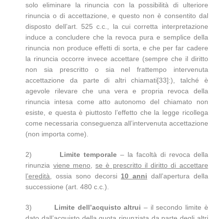
solo eliminare la rinuncia con la possibilità di ulteriore
rinuncia o di accettazione, e questo non è consentito dal
disposto dell’art. 525 c.c., la cui corretta interpretazione
induce a concludere che la revoca pura e semplice della
rinuncia non produce effetti di sorta, e che per far cadere
la rinuncia occorre invece accettare (sempre che il diritto
non sia prescritto o sia nel frattempo intervenuta
accettazione da parte di altri chiamati[33]:), talché è
agevole rilevare che una vera e propria revoca della
rinuncia intesa come atto autonomo del chiamato non
esiste, e questa è piuttosto l’effetto che la legge ricollega
come necessaria conseguenza all’intervenuta accettazione
(non importa come).
2)
Limite temporale
– la facoltà di revoca della
rinunzia
viene meno
,
se è prescritto il diritto di accettare
l’eredità
, ossia sono decorsi
10 anni
dall’apertura della
successione (art. 480 c.c.).
3)
Limite dell’acquisto altrui
– il secondo limite è
dato dall’acquisto della quota rinunziata da parte degli altri