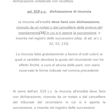
dichiarazione unilaterale non recettizia
art. 519 c.c.
dichiarazione di rinunzia
la rinunzia all’eredità
deve farsi con dichiarazione
,
ricevuta da un notaio o dal cancelliere della pretura del
mandamento
[16]
in cui si è aperta
la successione
, e
inserita nel registro delle successioni (disp. di att. al c.c.
52, 53, 133).
La rinunzia fatta gratuitamente a favore di tutti coloro ai
quali si sarebbe devoluta la quota del rinunziante non ha
effetto finché, a cura di alcuna delle parti, non siano
osservate le forme indicate nel comma precedente.
Ai sensi dell’art. 519 c.c. la rinunzia all’eredità deve farsi
con dichiarazione, ricevuta da un notaio o dal cancelliere
del tribunale del circondario in cui si è aperta la
successione, e inserita nel registro delle successioni.