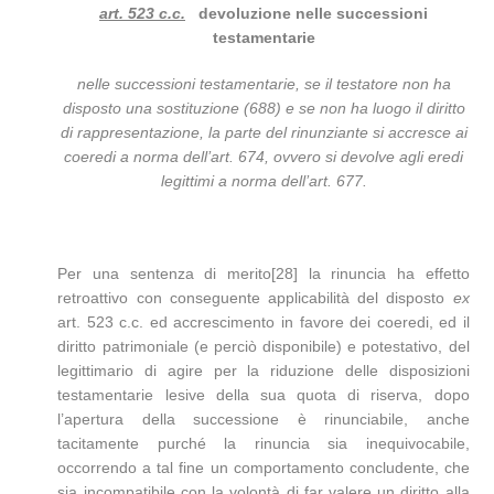
art. 523 c.c.
devoluzione nelle successioni
testamentarie
nelle successioni testamentarie, se il testatore non ha
disposto una sostituzione (688) e se non ha luogo il diritto
di rappresentazione, la parte del rinunziante si accresce ai
coeredi a norma dell’art. 674, ovvero si devolve agli eredi
legittimi a norma dell’art. 677.
Per una sentenza di merito[28] la rinuncia ha effetto
retroattivo con conseguente applicabilità del disposto
ex
art. 523 c.c. ed accrescimento in favore dei coeredi, ed il
diritto patrimoniale (e perciò disponibile) e potestativo, del
legittimario di agire per la riduzione delle disposizioni
testamentarie lesive della sua quota di riserva, dopo
l’apertura della successione è rinunciabile, anche
tacitamente purché la rinuncia sia inequivocabile,
occorrendo a tal fine un comportamento concludente, che
sia incompatibile con la volontà di far valere un diritto alla