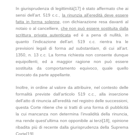
In giurisprudenza di legittimità[17] è stato affermato che ai
sensi dell’art. 519 c.c.,
la rinunzia all’eredità deve essere
fatta in forma solenne
, con dichiarazione resa davanti al
notaio o al cancelliere,
che non può essere sostituita dalla
scrittura privata autenticata
ed è a pena di nullità, in
quanto l’indicazione dell’art. 519 c.c. rientra tra le
previsioni legali di forma
ad substantiam
, di cui all’art.
1350, n. 13 c.c. La forma richiesta non consente dunque
equipollenti, ed a maggior ragione non può essere
sostituita da comportamento equivoco, quale quello
invocato da parte appellante.
Inoltre, in ordine al valore da attribuire, nel contesto delle
formalità previste dall’articolo 519 c.c., alla inserzione
dell’atto di rinuncia all’eredità nel registro delle successioni,
questa Corte ritiene che si tratti di una forma di pubblicità
la cui mancanza non determina l’invalidità della rinuncia,
ma rende quest’ultima non opponibile ai terzi[18], opinione
ribadita più di recente dalla giurisprudenza della Suprema
Corte[19]