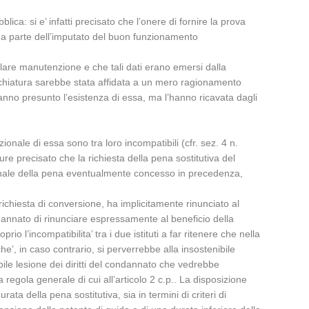
blica: si e’ infatti precisato che l’onere di fornire la prova
e da parte dell’imputato del buon funzionamento
olare manutenzione e che tali dati erano emersi dalla
recchiatura sarebbe stata affidata a un mero ragionamento
hanno presunto l’esistenza di essa, ma l’hanno ricavata dagli
zionale di essa sono tra loro incompatibili (cfr. sez. 4 n.
e precisato che la richiesta della pena sostitutiva del
dizionale della pena eventualmente concesso in precedenza,
richiesta di conversione, ha implicitamente rinunciato al
ondannato di rinunciare espressamente al beneficio della
 l’incompatibilita’ tra i due istituti a far ritenere che nella
’, in caso contrario, si perverrebbe alla insostenibile
le lesione dei diritti del condannato che vedrebbe
 regola generale di cui all’articolo 2 c.p.. La disposizione
rata della pena sostitutiva, sia in termini di criteri di