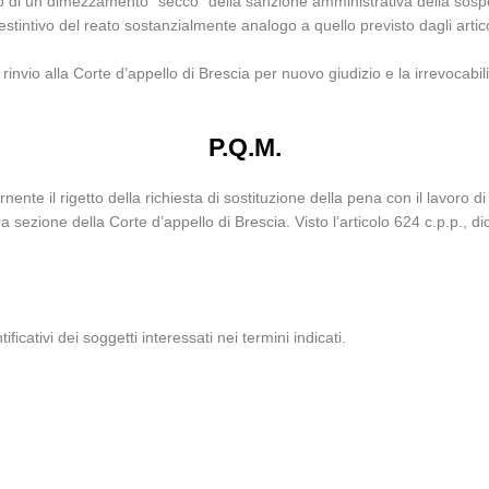
ofilo di un dimezzamento “secco” della sanzione amministrativa della sosp
 estintivo del reato sostanzialmente analogo a quello previsto dagli artic
nvio alla Corte d’appello di Brescia per nuovo giudizio e la irrevocabili
P.Q.M.
te il rigetto della richiesta di sostituzione della pena con il lavoro di
 sezione della Corte d’appello di Brescia. Visto l’articolo 624 c.p.p., dic
ificativi dei soggetti interessati nei termini indicati.