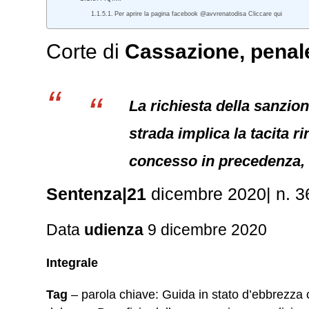
Per aprire la pagina facebook @avvrenatodisa Cliccare qui
Corte di
Cassazione,
penal
La richiesta della sanzione
strada implica la tacita 
concesso in precedenza, st
Sentenza|21
dicembre 2020| n. 
Data
udienza
9 dicembre 2020
Integrale
Tag
– parola chiave: Guida in stato d’ebbrezza 