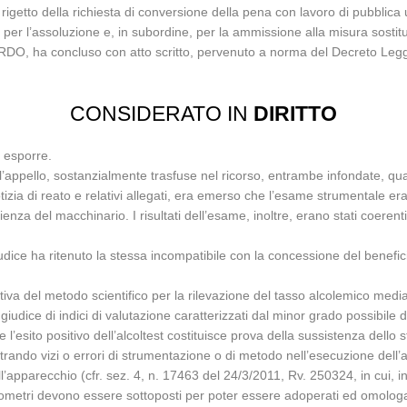
rigetto della richiesta di conversione della pena con lavoro di pubblica 
 per l’assoluzione e, in subordine, per la ammissione alla misura sostitu
NARDO, ha concluso con atto scritto, pervenuto a norma del Decreto Legg
CONSIDERATO IN
DIRITTO
d esporre.
 l’appello, sostanzialmente trasfuse nel ricorso, entrambe infondate, qu
zia di reato e relativi allegati, era emerso che l’esame strumentale er
cienza del macchinario. I risultati dell’esame, inoltre, erano stati coer
iudice ha ritenuto la stessa incompatibile con la concessione del benefi
ativa del metodo scientifico per la rilevazione del tasso alcolemico medi
l giudice di indici di valutazione caratterizzati dal minor grado possibile di
l’esito positivo dell’alcoltest costituisce prova della sussistenza dello 
rando vizi o errori di strumentazione o di metodo nell’esecuzione dell’
l’apparecchio (cfr. sez. 4, n. 17463 del 24/3/2011, Rv. 250324, in cui, i
i etilometri devono essere sottoposti per poter essere adoperati ed omolo