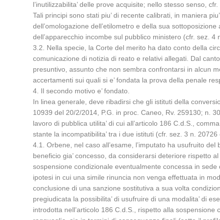
l’inutilizzabilita’ delle prove acquisite; nello stesso senso, c
Tali principi sono stati piu’ di recente calibrati, in maniera pi
dell’omologazione dell’etilometro e della sua sottoposizione 
dell’apparecchio incombe sul pubblico ministero (cfr. sez. 4
3.2. Nella specie, la Corte del merito ha dato conto della c
comunicazione di notizia di reato e relativi allegati. Dal ca
presuntivo, assunto che non sembra confrontarsi in alcun modo
accertamenti sui quali si e’ fondata la prova della penale resp
4. Il secondo motivo e’ fondato.
In linea generale, deve ribadirsi che gli istituti della convers
10939 del 20/2/2014, P.G. in proc. Caneo, Rv. 259130; n. 303
lavoro di pubblica utilita’ di cui all’articolo 186 C.d.S., c
stante la incompatibilita’ tra i due istituti (cfr. sez. 3 n. 207
4.1. Orbene, nel caso all’esame, l’imputato ha usufruito del 
beneficio gia’ concesso, da considerarsi deteriore rispetto al
sospensione condizionale eventualmente concessa in sede di rich
ipotesi in cui una simile rinuncia non venga effettuata in m
conclusione di una sanzione sostitutiva a sua volta condizi
pregiudicata la possibilita’ di usufruire di una modalita’ di e
introdotta nell’articolo 186 C.d.S., rispetto alla sospensione co