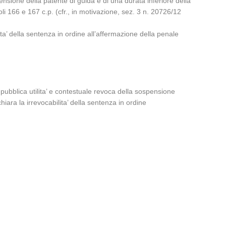
ensione della patente di guida e di una durata inferiore della
oli 166 e 167 c.p. (cfr., in motivazione, sez. 3 n. 20726/12
ta’ della sentenza in ordine all’affermazione della penale
 pubblica utilita’ e contestuale revoca della sospensione
hiara la irrevocabilita’ della sentenza in ordine