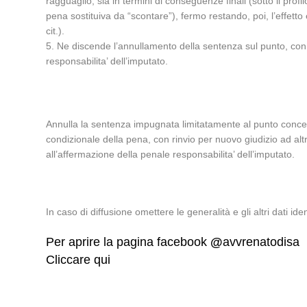
ragguaglio, sia in termini di conseguenze finali (sotto il pr
pena sostituiva da “scontare”), fermo restando, poi, l’effetto
cit.).
5. Ne discende l’annullamento della sentenza sul punto, con ri
responsabilita’ dell’imputato.
Annulla la sentenza impugnata limitatamente al punto concernen
condizionale della pena, con rinvio per nuovo giudizio ad altra
all’affermazione della penale responsabilita’ dell’imputato.
In caso di diffusione omettere le generalità e gli altri dati ident
Per aprire la pagina facebook
@
avvrenatodisa
Cliccare qui