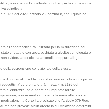
utilita’, non avendo l’appellante concluso per la concessione
tiva suindicata.
e n. 137 del 2020, articolo 23, comma 8, con il quale ha
anto all’apparecchiatura utilizzata per la misurazione del
a stato effettuato con apparecchiatura alcoltest omologata e
enti non evidenziando alcuna anomalia, neppure allegata
cio della sospensione condizionale della stessa.
ante il ricorso al cosiddetto alcoltest non introduce una prova
 soggettivita’ ed arbitrarieta’ (cfr. sez. 4 n. 2195 del
stato di ebbrezza, ed e’ onere dell’imputato fornire
aspirazione, non essendo sufficiente la mera allegazione
n motivazione, la Corte ha precisato che l’articolo 379 Reg.
gati, ma non prevede alcun divieto la cui violazione determini