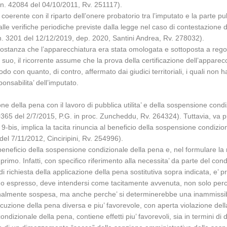
fr. n. 42084 del 04/10/2011, Rv. 251117).
u’ coerente con il riparto dell’onere probatorio tra l’imputato e la parte pub
alle verifiche periodiche previste dalla legge nel caso di contestazion
 n. 3201 del 12/12/2019, dep. 2020, Santini Andrea, Rv. 278032).
ircostanza che l’apparecchiatura era stata omologata e sottoposta a reg
nto suo, il ricorrente assume che la prova della certificazione dell’appa
 con quanto, di contro, affermato dai giudici territoriali, i quali non 
onsabilita’ dell’imputato.
ione della pena con il lavoro di pubblica utilita’ e della sospensione condi
65 del 2/7/2015, P.G. in proc. Zuncheddu, Rv. 264324). Tuttavia, va pur
omma 9-bis, implica la tacita rinuncia al beneficio della sospensione con
26 del 7/11/2012, Cinciripini, Rv. 254996).
beneficio della sospensione condizionale della pena e, nel formulare la 
 primo. Infatti, con specifico riferimento alla necessita’ da parte del c
iesta della applicazione della pena sostitutiva sopra indicata, e’ proprio
odo espresso, deve intendersi come tacitamente avvenuta, non solo perche
onalmente sospesa, ma anche perche’ si determinerebbe una inammissibi
secuzione della pena diversa e piu’ favorevole, con aperta violazione della
ndizionale della pena, contiene effetti piu’ favorevoli, sia in termini di du