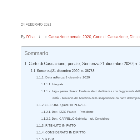
24 FEBBRAIO 2021
By
D'Isa
In
Cassazione penale 2020
,
Corte di Cassazione
,
Dirit
Sommario
Corte di Cassazione, penale, Sentenza|21 dicembre 2020| n.
Sentenza|21 dicembre 2020| n. 36783
Data udienza 9 dicembre 2020
Integrale
Tag – parola chiave: Guida in stato d’ebbrezza con l’aggravante dell
utilità – Rinuncia del beneficio della sospensione da parte dell’imput
SEZIONE QUARTA PENALE
Dott. IZZO Fausto – Presidente
Dott. CAPPELLO Gabriella – rel. Consigliere
RITENUTO IN FATTO
CONSIDERATO IN DIRITTO
P.Q.M.