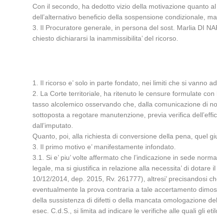
Con il secondo, ha dedotto vizio della motivazione quanto al 
dell’alternativo beneficio della sospensione condizionale, ma
3. Il Procuratore generale, in persona del sost. Marlia DI 
chiesto dichiararsi la inammissibilita’ del ricorso.
1. Il ricorso e’ solo in parte fondato, nei limiti che si vanno a
2. La Corte territoriale, ha ritenuto le censure formulate con
tasso alcolemico osservando che, dalla comunicazione di noti
sottoposta a regotare manutenzione, previa verifica dell’effi
dall’imputato.
Quanto, poi, alla richiesta di conversione della pena, quel g
3. Il primo motivo e’ manifestamente infondato.
3.1. Si e’ piu’ volte affermato che l’indicazione in sede norm
legale, ma si giustifica in relazione alla necessita’ di dotare i
10/12/2014, dep. 2015, Rv. 261777), altresi’ precisandosi che 
eventualmente la prova contraria a tale accertamento dimost
della sussistenza di difetti o della mancata omologazione del
esec. C.d.S., si limita ad indicare le verifiche alle quali gl