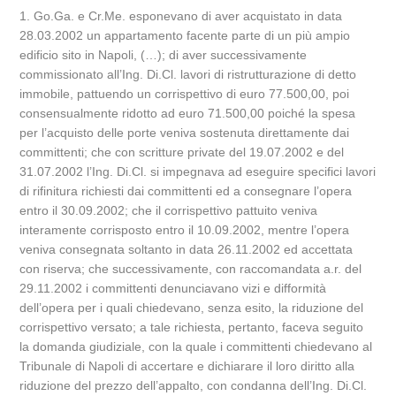
1. Go.Ga. e Cr.Me. esponevano di aver acquistato in data
28.03.2002 un appartamento facente parte di un più ampio
edificio sito in Napoli, (…); di aver successivamente
commissionato all’Ing. Di.Cl. lavori di ristrutturazione di detto
immobile, pattuendo un corrispettivo di euro 77.500,00, poi
consensualmente ridotto ad euro 71.500,00 poiché la spesa
per l’acquisto delle porte veniva sostenuta direttamente dai
committenti; che con scritture private del 19.07.2002 e del
31.07.2002 l’Ing. Di.Cl. si impegnava ad eseguire specifici lavori
di rifinitura richiesti dai committenti ed a consegnare l’opera
entro il 30.09.2002; che il corrispettivo pattuito veniva
interamente corrisposto entro il 10.09.2002, mentre l’opera
veniva consegnata soltanto in data 26.11.2002 ed accettata
con riserva; che successivamente, con raccomandata a.r. del
29.11.2002 i committenti denunciavano vizi e difformità
dell’opera per i quali chiedevano, senza esito, la riduzione del
corrispettivo versato; a tale richiesta, pertanto, faceva seguito
la domanda giudiziale, con la quale i committenti chiedevano al
Tribunale di Napoli di accertare e dichiarare il loro diritto alla
riduzione del prezzo dell’appalto, con condanna dell’Ing. Di.Cl.