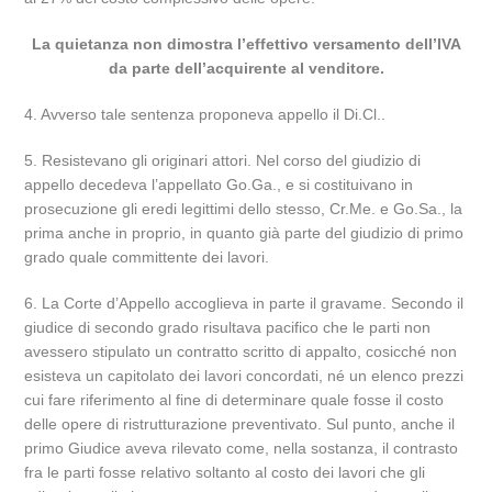
La quietanza non dimostra l’effettivo versamento dell’IVA
da parte dell’acquirente al venditore.
4. Avverso tale sentenza proponeva appello il Di.Cl..
5. Resistevano gli originari attori. Nel corso del giudizio di
appello decedeva l’appellato Go.Ga., e si costituivano in
prosecuzione gli eredi legittimi dello stesso, Cr.Me. e Go.Sa., la
prima anche in proprio, in quanto già parte del giudizio di primo
grado quale committente dei lavori.
6. La Corte d’Appello accoglieva in parte il gravame. Secondo il
giudice di secondo grado risultava pacifico che le parti non
avessero stipulato un contratto scritto di appalto, cosicché non
esisteva un capitolato dei lavori concordati, né un elenco prezzi
cui fare riferimento al fine di determinare quale fosse il costo
delle opere di ristrutturazione preventivato. Sul punto, anche il
primo Giudice aveva rilevato come, nella sostanza, il contrasto
fra le parti fosse relativo soltanto al costo dei lavori che gli