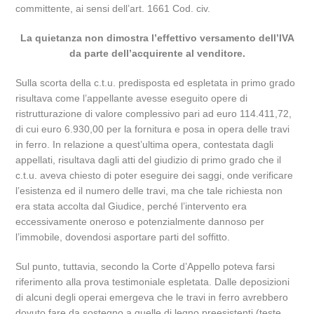
committente, ai sensi dell’art. 1661 Cod. civ.
La quietanza non dimostra l’effettivo versamento dell’IVA
da parte dell’acquirente al venditore.
Sulla scorta della c.t.u. predisposta ed espletata in primo grado
risultava come l’appellante avesse eseguito opere di
ristrutturazione di valore complessivo pari ad euro 114.411,72,
di cui euro 6.930,00 per la fornitura e posa in opera delle travi
in ferro. In relazione a quest’ultima opera, contestata dagli
appellati, risultava dagli atti del giudizio di primo grado che il
c.t.u. aveva chiesto di poter eseguire dei saggi, onde verificare
l’esistenza ed il numero delle travi, ma che tale richiesta non
era stata accolta dal Giudice, perché l’intervento era
eccessivamente oneroso e potenzialmente dannoso per
l’immobile, dovendosi asportare parti del soffitto.
Sul punto, tuttavia, secondo la Corte d’Appello poteva farsi
riferimento alla prova testimoniale espletata. Dalle deposizioni
di alcuni degli operai emergeva che le travi in ferro avrebbero
dovuto fare da sostegno a quelle di legno preesistenti (teste