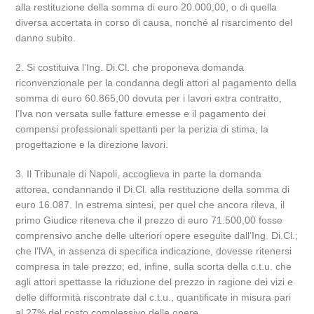
alla restituzione della somma di euro 20.000,00, o di quella
diversa accertata in corso di causa, nonché al risarcimento del
danno subito.
2. Si costituiva l’Ing. Di.Cl. che proponeva domanda
riconvenzionale per la condanna degli attori al pagamento della
somma di euro 60.865,00 dovuta per i lavori extra contratto,
l’Iva non versata sulle fatture emesse e il pagamento dei
compensi professionali spettanti per la perizia di stima, la
progettazione e la direzione lavori.
3. Il Tribunale di Napoli, accoglieva in parte la domanda
attorea, condannando il Di.Cl. alla restituzione della somma di
euro 16.087. In estrema sintesi, per quel che ancora rileva, il
primo Giudice riteneva che il prezzo di euro 71.500,00 fosse
comprensivo anche delle ulteriori opere eseguite dall’Ing. Di.Cl.;
che l’lVA, in assenza di specifica indicazione, dovesse ritenersi
compresa in tale prezzo; ed, infine, sulla scorta della c.t.u. che
agli attori spettasse la riduzione del prezzo in ragione dei vizi e
delle difformità riscontrate dal c.t.u., quantificate in misura pari
al 27% del costo complessivo delle opere.