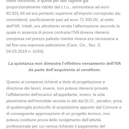
difetti riscontrati, e quindi per tale ragione già
proporzionalmente ridotto dal c.t.u., ammontava ad euro
82.831,44 ed era pertanto superiore all’importo corrisposto dai
committenti, pacificamente pari ad euro 71.500,00, al netto
dell’IVA. Infatti, era altrettanto errata l’affermazione secondo la
quale in assenza di prova contraria l’IVA doveva ritenersi
compresa nel prezzo pattuito mentre invece era necessaria a
tal fine una espressa pattuizione (Cass. Civ., Sez. II,
04.03.2019 n. 6244).
La quietanza non dimostra l’effettivo versamento dell’IVA
da parte dell’acquirente al venditore.
Quanto ai compensi richiesti a titolo di progettazione e
direzione dei lavori, invece, non poteva ritenersi provato
l’affidamento dell’incarico all’appellante, invero, la sola
planimetria dell’immobile versata in atti dal Di.Cl., peraltro, priva
di qualsivoglia protocollo di acquisizione apposto dal Comune e
di conseguente approvazione di un progetto tecnico, non
poteva costituire prova dello svolgimento dell’attività
professionale per cui veniva richiesto il pagamento del