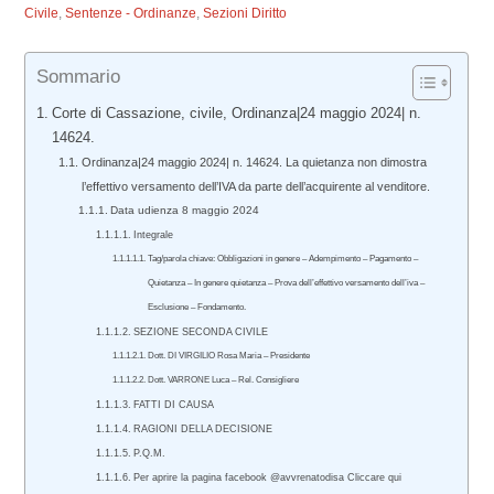
Civile
,
Sentenze - Ordinanze
,
Sezioni Diritto
Sommario
Corte di Cassazione, civile, Ordinanza|24 maggio 2024| n.
14624.
Ordinanza|24 maggio 2024| n. 14624. La quietanza non dimostra
l’effettivo versamento dell’IVA da parte dell’acquirente al venditore.
Data udienza 8 maggio 2024
Integrale
Tag/parola chiave: Obbligazioni in genere – Adempimento – Pagamento –
Quietanza – In genere quietanza – Prova dell’effettivo versamento dell’iva –
Esclusione – Fondamento.
SEZIONE SECONDA CIVILE
Dott. DI VIRGILIO Rosa Maria – Presidente
Dott. VARRONE Luca – Rel. Consigliere
FATTI DI CAUSA
RAGIONI DELLA DECISIONE
P.Q.M.
Per aprire la pagina facebook @avvrenatodisa Cliccare qui