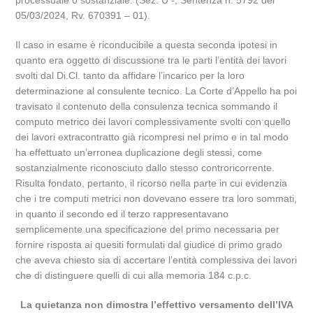
processuale o sostanziale. (Sez. U -, Sentenza n. 5792 del
05/03/2024, Rv. 670391 – 01).
Il caso in esame è riconducibile a questa seconda ipotesi in
quanto era oggetto di discussione tra le parti l’entità dei lavori
svolti dal Di.Cl. tanto da affidare l’incarico per la loro
determinazione al consulente tecnico. La Corte d’Appello ha poi
travisato il contenuto della consulenza tecnica sommando il
computo metrico dei lavori complessivamente svolti con quello
dei lavori extracontratto già ricompresi nel primo e in tal modo
ha effettuato un’erronea duplicazione degli stessi, come
sostanzialmente riconosciuto dallo stesso controricorrente.
Risulta fondato, pertanto, il ricorso nella parte in cui evidenzia
che i tre computi metrici non dovevano essere tra loro sommati,
in quanto il secondo ed il terzo rappresentavano
semplicemente una specificazione del primo necessaria per
fornire risposta ai quesiti formulati dal giudice di primo grado
che aveva chiesto sia di accertare l’entità complessiva dei lavori
che di distinguere quelli di cui alla memoria 184 c.p.c.
La quietanza non dimostra l’effettivo versamento dell’IVA