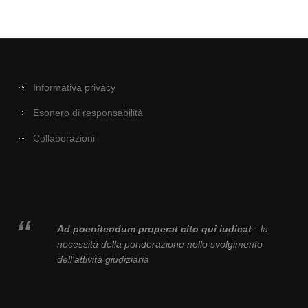
Informativa privacy
Esonero di responsabilità
Collaborazioni
Ad poenitendum properat cito qui iudicat
- la
necessità della ponderazione nello svolgimento
dell'attività giudiziaria