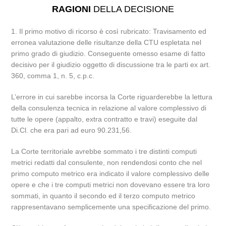
RAGIONI
DELLA DECISIONE
1. Il primo motivo di ricorso è così rubricato: Travisamento ed
erronea valutazione delle risultanze della CTU espletata nel
primo grado di giudizio. Conseguente omesso esame di fatto
decisivo per il giudizio oggetto di discussione tra le parti ex art.
360, comma 1, n. 5, c.p.c.
L’errore in cui sarebbe incorsa la Corte riguarderebbe la lettura
della consulenza tecnica in relazione al valore complessivo di
tutte le opere (appalto, extra contratto e travi) eseguite dal
Di.Cl. che era pari ad euro 90.231,56.
La Corte territoriale avrebbe sommato i tre distinti computi
metrici redatti dal consulente, non rendendosi conto che nel
primo computo metrico era indicato il valore complessivo delle
opere e che i tre computi metrici non dovevano essere tra loro
sommati, in quanto il secondo ed il terzo computo metrico
rappresentavano semplicemente una specificazione del primo.