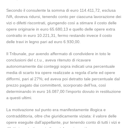
Secondo il consulente la somma di euro 114.411,72, esclusa
IVA, doveva ridursi, tenendo conto per ciascuna lavorazione dei
vizi o difetti riscontrati, giungendo così a stimare il costo delle
opere originarie in euro 65.680,13 e quello delle opere extra
contratto in euro 10.221,31, fermo restando invece il costo
delle travi in legno pari ad euro 6.930,00.
Il Tribunale, pur avendo affermato di condividere in toto le
conclusioni del c.t.u., aveva ritenuto di ricavare
autonomamente dai conteggi sopra indicati una percentuale
media di scarto tra opere realizzate a regola d’arte ed opere
difformi, pari al 27%; ed aveva poi detratto tale percentuale dal
prezzo pagato dai committenti, scorporato dell’Iva, così
determinando in euro 16.087,00 l’importo dovuto in restituzione
a questi ultimi.
La motivazione sul punto era manifestamente illogica e
contraddittoria, oltre che giuridicamente viziata: il valore delle
opere eseguite dall’appellante, pur tenendo conto di tutti i vizi e