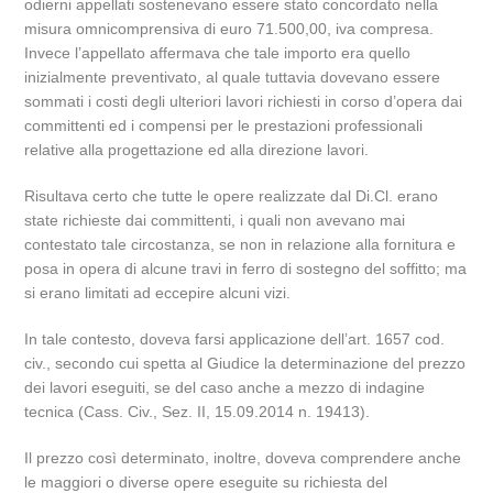
odierni appellati sostenevano essere stato concordato nella
misura omnicomprensiva di euro 71.500,00, iva compresa.
Invece l’appellato affermava che tale importo era quello
inizialmente preventivato, al quale tuttavia dovevano essere
sommati i costi degli ulteriori lavori richiesti in corso d’opera dai
committenti ed i compensi per le prestazioni professionali
relative alla progettazione ed alla direzione lavori.
Risultava certo che tutte le opere realizzate dal Di.Cl. erano
state richieste dai committenti, i quali non avevano mai
contestato tale circostanza, se non in relazione alla fornitura e
posa in opera di alcune travi in ferro di sostegno del soffitto; ma
si erano limitati ad eccepire alcuni vizi.
In tale contesto, doveva farsi applicazione dell’art. 1657 cod.
civ., secondo cui spetta al Giudice la determinazione del prezzo
dei lavori eseguiti, se del caso anche a mezzo di indagine
tecnica (Cass. Civ., Sez. II, 15.09.2014 n. 19413).
Il prezzo così determinato, inoltre, doveva comprendere anche
le maggiori o diverse opere eseguite su richiesta del