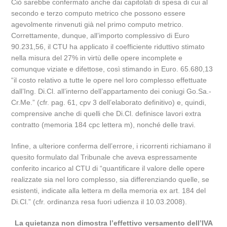
Ciò sarebbe confermato anche dai capitolati di spesa di cui al
secondo e terzo computo metrico che possono essere
agevolmente rinvenuti già nel primo computo metrico.
Correttamente, dunque, all’importo complessivo di Euro
90.231,56, il CTU ha applicato il coefficiente riduttivo stimato
nella misura del 27% in virtù delle opere incomplete e
comunque viziate e difettose, così stimando in Euro. 65.680,13
“il costo relativo a tutte le opere nel loro complesso effettuate
dall’Ing. Di.Cl. all’interno dell’appartamento dei coniugi Go.Sa.-
Cr.Me.” (cfr. pag. 61, cpv 3 dell’elaborato definitivo) e, quindi,
comprensive anche di quelli che Di.Cl. definisce lavori extra
contratto (memoria 184 cpc lettera m), nonché delle travi.
Infine, a ulteriore conferma dell’errore, i ricorrenti richiamano il
quesito formulato dal Tribunale che aveva espressamente
conferito incarico al CTU di “quantificare il valore delle opere
realizzate sia nel loro complesso, sia differenziando quelle, se
esistenti, indicate alla lettera m della memoria ex art. 184 del
Di.Cl.” (cfr. ordinanza resa fuori udienza il 10.03.2008).
La quietanza non dimostra l’effettivo versamento dell’IVA