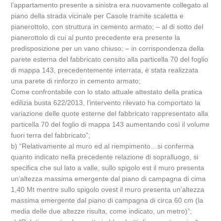
l’appartamento presente a sinistra era nuovamente collegato al
piano della strada vicinale per Casole tramite scaletta e
pianerottolo, con struttura in cemento armato; – al di sotto del
pianerottolo di cui al punto precedente era presente la
predisposizione per un vano chiuso; – in corrispondenza della
parete esterna del fabbricato censito alla particella 70 del foglio
di mappa 143, precedentemente interrata, è stata realizzata
una parete di rinforzo in cemento armato;
Come confrontabile con lo stato attuale attestato della pratica
edilizia busta 622/2013, l’intervento rilevato ha comportato la
variazione delle quote esterne del fabbricato rappresentato alla
particella 70 del foglio di mappa 143 aumentando così il volume
fuori terra del fabbricato”;
b) “Relativamente al muro ed al riempimento…si conferma
quanto indicato nella precedente relazione di sopralluogo, si
specifica che sul lato a valle, sullo spigolo est il muro presenta
un’altezza massima emergente dal piano di campagna di cima
1,40 Mt mentre sullo spigolo ovest il muro presenta un’altezza
massima emergente dal piano di campagna di circa 60 cm (la
media delle due altezze risulta, come indicato, un metro)”;