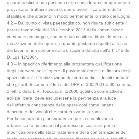
e caratteristiche non possono certo considerarsi temporanee e
provvisorie; trattasi invece di opere aventi il carattere della
stabilità e che alterano in modo permanente lo stato dei luoghi.
4.2 – Dal punto di vista paesaggistico, non risulta sufficiente il
parere favorevole del 18 dicembre 2013 della commissione
comunale paesaggio, che non può costituire titolo idoneo alla
realizzazione delle opere, in quanto postumo rispetto all’inizio
dei lavori e non conforme alla disciplina dettata dall’art. 146 del
D. Lgs 42/2004.
4.3 – In specifico riferimento alla prospettata qualificazione
degli interventi nelle “opere di pavimentazione e di finitura degli
spazi esterni” e “realizzazione di intercapedini… locali tombati”,
che gli artt. 6 comma 2 lett.c del DPR n. 380/2001 e 80, comma
2 lett. c della L.R. Toscana n. 1/2005 qualifica come attività
edilizia libera, deve escludersene la pertinenza alla luce
dell’effettiva consistenza delle opere così come innanzi
descritte e dei vincoli che caratterizzano la zona.
Per la consolidata giurisprudenza, per la sua rilevanza
urbanistica, è necessario il permesso di costruire per la
modificazione dello stato materiale e della conformazione del