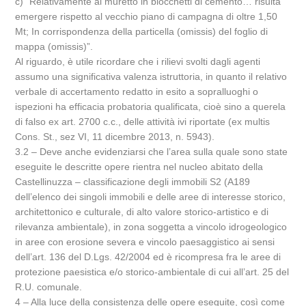
c) “Relativamente al muretto in blocchetti di cemento… risulta
emergere rispetto al vecchio piano di campagna di oltre 1,50
Mt; In corrispondenza della particella (omissis) del foglio di
mappa (omissis)”.
Al riguardo, è utile ricordare che i rilievi svolti dagli agenti
assumo una significativa valenza istruttoria, in quanto il relativo
verbale di accertamento redatto in esito a sopralluoghi o
ispezioni ha efficacia probatoria qualificata, cioè sino a querela
di falso ex art. 2700 c.c., delle attività ivi riportate (ex multis
Cons. St., sez VI, 11 dicembre 2013, n. 5943).
3.2 – Deve anche evidenziarsi che l’area sulla quale sono state
eseguite le descritte opere rientra nel nucleo abitato della
Castellinuzza – classificazione degli immobili S2 (A189
dell’elenco dei singoli immobili e delle aree di interesse storico,
architettonico e culturale, di alto valore storico-artistico e di
rilevanza ambientale), in zona soggetta a vincolo idrogeologico
in aree con erosione severa e vincolo paesaggistico ai sensi
dell’art. 136 del D.Lgs. 42/2004 ed è ricompresa fra le aree di
protezione paesistica e/o storico-ambientale di cui all’art. 25 del
R.U. comunale.
4 – Alla luce della consistenza delle opere eseguite, così come