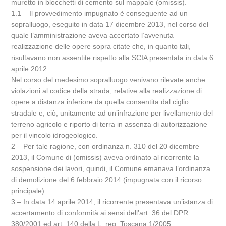
muretto in blocchetti di cemento sul mappale (omissis).
1.1 – Il provvedimento impugnato è conseguente ad un
sopralluogo, eseguito in data 17 dicembre 2013, nel corso del
quale l’amministrazione aveva accertato l’avvenuta
realizzazione delle opere sopra citate che, in quanto tali,
risultavano non assentite rispetto alla SCIA presentata in data 6
aprile 2012.
Nel corso del medesimo sopralluogo venivano rilevate anche
violazioni al codice della strada, relative alla realizzazione di
opere a distanza inferiore da quella consentita dal ciglio
stradale e, ciò, unitamente ad un’infrazione per livellamento del
terreno agricolo e riporto di terra in assenza di autorizzazione
per il vincolo idrogeologico.
2 – Per tale ragione, con ordinanza n. 310 del 20 dicembre
2013, il Comune di (omissis) aveva ordinato al ricorrente la
sospensione dei lavori, quindi, il Comune emanava l’ordinanza
di demolizione del 6 febbraio 2014 (impugnata con il ricorso
principale).
3 – In data 14 aprile 2014, il ricorrente presentava un’istanza di
accertamento di conformità ai sensi dell’art. 36 del DPR
380/2001 ed art. 140 della L. reg. Toscana 1/2005.