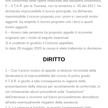
non conformità delle opere realizzate alla disciplina urbanistica.
5 – Il T.A.R. per la Toscana, con la sentenza n. 55 del 2017, ha
dichiarato improcedibile il ricorso principale; ha dichiarato
inammissibile il ricorso proposto con i primi e i secondi motivi
aggiunti; ha respinto il ricorso proposto con i terzi e quarti
motivi aggiunti.
6 – Avvero tale sentenza ha proposto appello il ricorrente
originario per i motivi di seguito esaminati.
Si è costituito in giudizio il Comune appellato.
In data 28 maggio 2020 la causa è stata trattenuta in decisione.
DIRITTO
1 – Con il primo motivo di appello si deduce l’erroneità della
declaratoria di improcedibilità del ricorso di primo grado.
Il T.A.R. è giunto a tale conseguenza in ragione della
presentazione della istanza per accertamento di conformità, in
ciò richiamando alcuni precedenti sulla “traslazione”
dell’interesse a ricorrere sul futuro provvedimento demolitorio
all’esito eventualmente negativo della sanatoria.
1.1- La censura è fondata, in quanto l’orientamento fatto