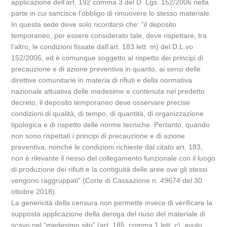
applicazione dell’art. 192 comma 3 del D. Lgs. 152/2006 nella
parte in cui sancisce l’obbligo di rimuovere lo stesso materiale.
In questa sede deve solo ricordarsi che: “il deposito
temporaneo, per essere considerato tale, deve rispettare, tra
l’altro, le condizioni fissate dall’art. 183 lett. m) del D.L.vo
152/2006, ed è comunque soggetto al rispetto dei principi di
precauzione e di azione preventiva in quanto, ai sensi delle
direttive comunitarie in materia di rifiuti e della normativa
nazionale attuativa delle medesime e contenuta nel predetto
decreto, il deposito temporaneo deve osservare precise
condizioni di qualità, di tempo, di quantità, di organizzazione
tipologica e di rispetto delle norme tecniche. Pertanto, quando
non sono rispettati i principi di precauzione e di azione
preventiva, nonché le condizioni richieste dal citato art. 183,
non è rilevante il nesso del collegamento funzionale con il luogo
di produzione dei rifiuti e la contiguità delle aree ove gli stessi
vengono raggruppati” (Corte di Cassazione n. 49674 del 30
ottobre 2018).
La genericità della censura non permette invece di verificare la
supposta applicazione della deroga del riuso del materiale di
scavo nel “medesimo sito” (art. 185, comma 1 lett. c), avuto