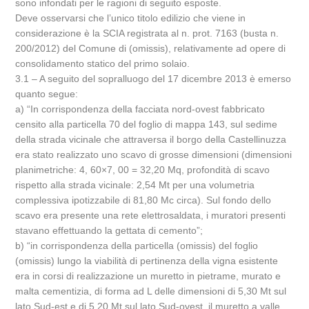
sono infondati per le ragioni di seguito esposte.
Deve osservarsi che l’unico titolo edilizio che viene in
considerazione è la SCIA registrata al n. prot. 7163 (busta n.
200/2012) del Comune di (omissis), relativamente ad opere di
consolidamento statico del primo solaio.
3.1 – A seguito del sopralluogo del 17 dicembre 2013 è emerso
quanto segue:
a) “In corrispondenza della facciata nord-ovest fabbricato
censito alla particella 70 del foglio di mappa 143, sul sedime
della strada vicinale che attraversa il borgo della Castellinuzza
era stato realizzato uno scavo di grosse dimensioni (dimensioni
planimetriche: 4, 60×7, 00 = 32,20 Mq, profondità di scavo
rispetto alla strada vicinale: 2,54 Mt per una volumetria
complessiva ipotizzabile di 81,80 Mc circa). Sul fondo dello
scavo era presente una rete elettrosaldata, i muratori presenti
stavano effettuando la gettata di cemento”;
b) “in corrispondenza della particella (omissis) del foglio
(omissis) lungo la viabilità di pertinenza della vigna esistente
era in corsi di realizzazione un muretto in pietrame, murato e
malta cementizia, di forma ad L delle dimensioni di 5,30 Mt sul
lato Sud-est e di 5,20 Mt sul lato Sud-ovest, il muretto a valle