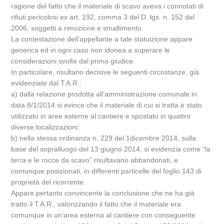
ragione del fatto che il materiale di scavo aveva i connotati di
rifiuti pericolosi ex art. 192, comma 3 del D. lgs. n. 152 del
2006, soggetti a rimozione e smaltimento.
La contestazione dell’appellante a tale statuizione appare
generica ed in ogni caso non idonea a superare le
considerazioni svolte dal primo giudice.
In particolare, risultano decisive le seguenti circostanze, già
evidenziate dal T.A.R.:
a) dalla relazione prodotta all’amministrazione comunale in
data 8/1/2014 si evince che il materiale di cui si tratta è stato
utilizzato in aree esterne al cantiere e spostato in quattro
diverse localizzazioni;
b) nella stessa ordinanza n. 229 del 1dicembre 2014, sulla
base del sopralluogo del 13 giugno 2014, si evidenzia come “la
terra e le rocce da scavo” risultavano abbandonati, e
comunque posizionati, in differenti particelle del foglio 143 di
proprietà del ricorrente.
Appare pertanto convincente la conclusione che ne ha già
tratto il T.A.R., valorizzando il fatto che il materiale era
comunque in un’area esterna al cantiere con conseguente