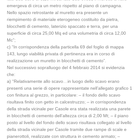
emergeva di circa un metro rispetto al piano di campagna.
Nello spazio retrostante al muretto era presente un
riempimento di materiale eterogeneo costituito da pietra,
blocchetti di cemento, laterizio spaccato e terra, per una
superficie di circa 25,00 Mq ed una volumetria di circa 12,00
Mc”;
c) “In corrispondenza della particella 69 del foglio di mappa
143, lungo viabilità privata di pertinenza era in corso di
realizzazione un muretto in blocchetti di cemento”.
Nel successivo sopralluogo del 4 febbraio 2014 si evidenzia
che:
a) “Relativamente allo scavo…in luogo dello scavo erano
presenti una serie di opere rappresentate nell’allegato grafico 1
con finitura al grezzo, in particolare: – il fondo dello scavo
risultava finito con getto in calcestruzzo; – in corrispondenza
della strada vicinale per Casole era stata realizzata una parete
in blocchetti di cemento dell’altezza circa di 2,00 Mt; – il piano
posto al livello del fondo dello scavo risultava collegato al livello
della strada vicinale per Casole tramite due rampe di scale e
pianerottoli, realizzate con struttura in cemento armato; –