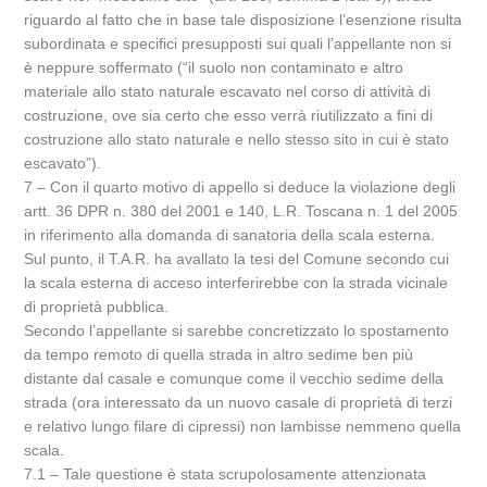
riguardo al fatto che in base tale disposizione l’esenzione risulta
subordinata e specifici presupposti sui quali l’appellante non si
è neppure soffermato (“il suolo non contaminato e altro
materiale allo stato naturale escavato nel corso di attività di
costruzione, ove sia certo che esso verrà riutilizzato a fini di
costruzione allo stato naturale e nello stesso sito in cui è stato
escavato”).
7 – Con il quarto motivo di appello si deduce la violazione degli
artt. 36 DPR n. 380 del 2001 e 140, L.R. Toscana n. 1 del 2005
in riferimento alla domanda di sanatoria della scala esterna.
Sul punto, il T.A.R. ha avallato la tesi del Comune secondo cui
la scala esterna di acceso interferirebbe con la strada vicinale
di proprietà pubblica.
Secondo l’appellante si sarebbe concretizzato lo spostamento
da tempo remoto di quella strada in altro sedime ben più
distante dal casale e comunque come il vecchio sedime della
strada (ora interessato da un nuovo casale di proprietà di terzi
e relativo lungo filare di cipressi) non lambisse nemmeno quella
scala.
7.1 – Tale questione è stata scrupolosamente attenzionata