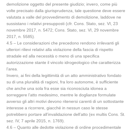
demolizione oggetto del presente giudizio; invero, come più
volte precisato dalla giurisprudenza, tale questione deve essere
valutata a valle del provvedimento di demolizione, laddove ne
sussistano i relativi presupposti (cfr. Cons. Stato, sez. VI, 23
novembre 2017, n. 5472; Cons. Stato, sez. VI, 29 novembre
2017, n. 5585).
4.5 – Le considerazioni che precedono rendono irrilevanti gli
ulteriori rilievi relativi alla violazione della fascia di rispetto
stradale ed alla necessità o meno di una specifica
autorizzazione stante il vincolo idrogeologico che caratterizza
l’area.
Invero, ai fini della legittimità di un atto amministrativo fondato
su di una pluralità di ragioni, fra loro autonome, è sufficiente
che anche una sola fra esse sia riconosciuta idonea a
sorreggere l’atto medesimo, mentre le doglianze formulate
avverso gli altri motivi devono ritenersi carenti di un sottostante
interesse a ricorrere, giacché in nessun caso le stesse
potrebbero portare all’invalidazione dell’atto (ex multis Cons. St.
sez. IV, 7 aprile 2015, n. 1769).
4.6 – Quanto alle dedotte violazione di ordine procedimentale