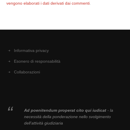
vengono elaborati i dati derivati dai commenti
.
Informativa privacy
Esonero di responsabilità
Collaborazioni
Ad poenitendum properat cito qui iudicat
- la
necessità della ponderazione nello svolgimento
dell'attività giudiziaria