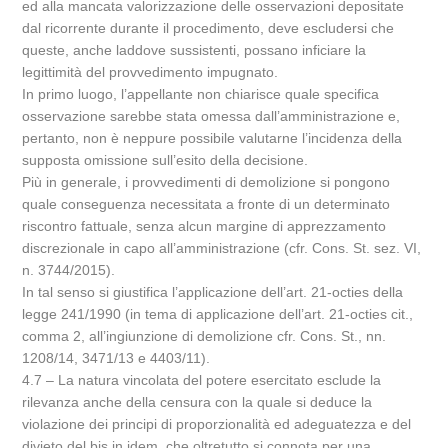
ed alla mancata valorizzazione delle osservazioni depositate
dal ricorrente durante il procedimento, deve escludersi che
queste, anche laddove sussistenti, possano inficiare la
legittimità del provvedimento impugnato.
In primo luogo, l’appellante non chiarisce quale specifica
osservazione sarebbe stata omessa dall’amministrazione e,
pertanto, non è neppure possibile valutarne l’incidenza della
supposta omissione sull’esito della decisione.
Più in generale, i provvedimenti di demolizione si pongono
quale conseguenza necessitata a fronte di un determinato
riscontro fattuale, senza alcun margine di apprezzamento
discrezionale in capo all’amministrazione (cfr. Cons. St. sez. VI,
n. 3744/2015).
In tal senso si giustifica l’applicazione dell’art. 21-octies della
legge 241/1990 (in tema di applicazione dell’art. 21-octies cit.,
comma 2, all’ingiunzione di demolizione cfr. Cons. St., nn.
1208/14, 3471/13 e 4403/11).
4.7 – La natura vincolata del potere esercitato esclude la
rilevanza anche della censura con la quale si deduce la
violazione dei principi di proporzionalità ed adeguatezza e del
divieto del bis in idem, che oltretutto si connota per una