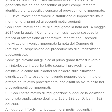
genericità tale da non consentire di poter compiutamente
identificare una specifica censura al provvedimento impugnato.
5 – Deve invece confermarsi la statuizione di improcedibilità in
riferimento ai primi ed ai secondi motivi aggiunti.
Con i primi motivi aggiunti si è impugnata la nota del 14 maggio
2014 con la quale il Comune di (omissis) aveva sospeso la
pratica di attestazione di conformità, mentre con i secondi
motivi aggiunti veniva impugnata la nota del Comune di
(omissis) di sospensione del procedimento di autorizzazione
paesaggistica.
Come già rilevato dal giudice di primo grado trattasi invero di
atti interlocutori, a cui ha fatto seguito il provvedimento
definitivo, e come tali inidonei ad incidere sulla situazione
giuridica dell’interessato non avendo neppure determinato un
arresto del relativo procedimento, che difatti ha avuto esito nei
provvedimenti poi impugnati.
6 – Con il terzo motivo di impugnazione si deduce la violazione
per errata applicazione degli artt. 185 e 192 del D. lgs. n. 152
del 2006.
Al riguardo, il T.A.R. ha rigettato i terzi motivi aggiunti, in