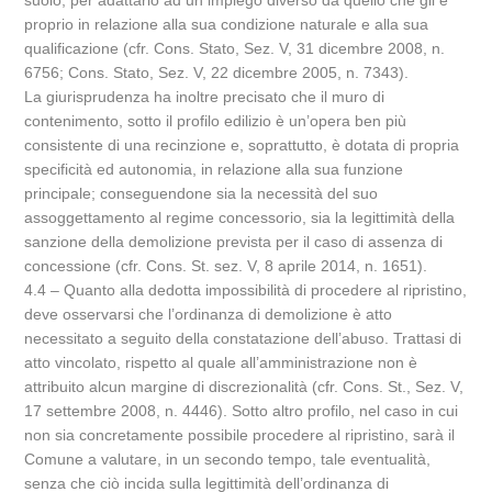
suolo, per adattarlo ad un impiego diverso da quello che gli è
proprio in relazione alla sua condizione naturale e alla sua
qualificazione (cfr. Cons. Stato, Sez. V, 31 dicembre 2008, n.
6756; Cons. Stato, Sez. V, 22 dicembre 2005, n. 7343).
La giurisprudenza ha inoltre precisato che il muro di
contenimento, sotto il profilo edilizio è un’opera ben più
consistente di una recinzione e, soprattutto, è dotata di propria
specificità ed autonomia, in relazione alla sua funzione
principale; conseguendone sia la necessità del suo
assoggettamento al regime concessorio, sia la legittimità della
sanzione della demolizione prevista per il caso di assenza di
concessione (cfr. Cons. St. sez. V, 8 aprile 2014, n. 1651).
4.4 – Quanto alla dedotta impossibilità di procedere al ripristino,
deve osservarsi che l’ordinanza di demolizione è atto
necessitato a seguito della constatazione dell’abuso. Trattasi di
atto vincolato, rispetto al quale all’amministrazione non è
attribuito alcun margine di discrezionalità (cfr. Cons. St., Sez. V,
17 settembre 2008, n. 4446). Sotto altro profilo, nel caso in cui
non sia concretamente possibile procedere al ripristino, sarà il
Comune a valutare, in un secondo tempo, tale eventualità,
senza che ciò incida sulla legittimità dell’ordinanza di