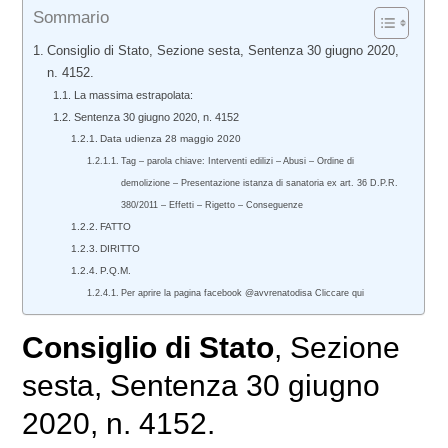
Sommario
Consiglio di Stato, Sezione sesta, Sentenza 30 giugno 2020,
n. 4152.
La massima estrapolata:
Sentenza 30 giugno 2020, n. 4152
Data udienza 28 maggio 2020
Tag – parola chiave: Interventi edilizi – Abusi – Ordine di
demolizione – Presentazione istanza di sanatoria ex art. 36 D.P.R.
380/2011 – Effetti – Rigetto – Conseguenze
FATTO
DIRITTO
P.Q.M.
Per aprire la pagina facebook @avvrenatodisa Cliccare qui
Consiglio di Stato
, Sezione
sesta, Sentenza 30 giugno
2020, n. 4152.