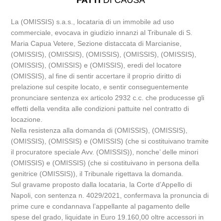
FATTI
DI CAUSA
La (OMISSIS) s.a.s., locataria di un immobile ad uso
commerciale, evocava in giudizio innanzi al Tribunale di S.
Maria Capua Vetere, Sezione distaccata di Marcianise,
(OMISSIS), (OMISSIS), (OMISSIS), (OMISSIS), (OMISSIS),
(OMISSIS), (OMISSIS) e (OMISSIS), eredi del locatore
(OMISSIS), al fine di sentir accertare il proprio diritto di
prelazione sul cespite locato, e sentir conseguentemente
pronunciare sentenza ex articolo 2932 c.c. che producesse gli
effetti della vendita alle condizioni pattuite nel contratto di
locazione.
Nella resistenza alla domanda di (OMISSIS), (OMISSIS),
(OMISSIS), (OMISSIS) e (OMISSIS) (che si costituivano tramite
il procuratore speciale Avv. (OMISSIS)), nonche’ delle minori
(OMISSIS) e (OMISSIS) (che si costituivano in persona della
genitrice (OMISSIS)), il Tribunale rigettava la domanda.
Sul gravame proposto dalla locataria, la Corte d’Appello di
Napoli, con sentenza n. 4029/2021, confermava la pronuncia di
prime cure e condannava l’appellante al pagamento delle
spese del grado, liquidate in Euro 19.160,00 oltre accessori in