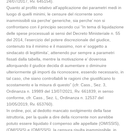
24/07/2017, Rv. 645154).
Quanto al profilo relativo all’applicazione dei parametri medi in
luogo di quelli minimi, le censure del ricorrente sono
inammissibili sia perche’ generiche, sia perche’ non si
confrontano con il principio secondo cui “In tema di liquidazione
delle spese processuali ai sensi del Decreto Ministeriale n. 55
del 2014, l’esercizio del potere discrezionale del giudice,
contenuto tra il minimo e il massimo, non e’ soggetto a
sindacato di legittimita’, attenendo pur sempre a parametri
fissati dalla tabella, mentre la motivazione e’ doverosa
allorquando il giudice decida di aumentare o diminuire
ulteriormente gli importi da riconoscere, essendo necessario, in
tal caso, che siano controllabili le ragioni che giustificano lo
scostamento e la misura di questo” (cfr. Cass., Sez. 3,
Ordinanza n. 19989 del 13/07/2021, Rv. 661839; in senso
conforme, cfr. Cass., Sez. L, Ordinanza n. 12537 del
10/05/2019, Rv. 653760).
In ordine, poi, al dedotto mancato svolgimento della fase
istruttoria, per la quale a dire della ricorrente non avrebbe
potuto essere liquidato il compenso alle appellate (OMISSIS),
(OMISSIS) e (OMISSIS), la censura risulta inammissibile, in