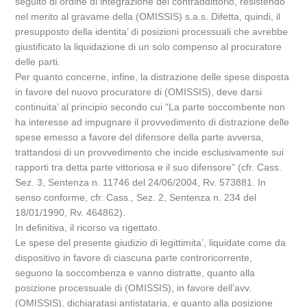
seguito di ordine di integrazione del contraddittorio, resistendo
nel merito al gravame della (OMISSIS) s.a.s. Difetta, quindi, il
presupposto della identita’ di posizioni processuali che avrebbe
giustificato la liquidazione di un solo compenso al procuratore
delle parti.
Per quanto concerne, infine, la distrazione delle spese disposta
in favore del nuovo procuratore di (OMISSIS), deve darsi
continuita’ al principio secondo cui “La parte soccombente non
ha interesse ad impugnare il provvedimento di distrazione delle
spese emesso a favore del difensore della parte avversa,
trattandosi di un provvedimento che incide esclusivamente sui
rapporti tra detta parte vittoriosa e il suo difensore” (cfr. Cass.
Sez. 3, Sentenza n. 11746 del 24/06/2004, Rv. 573881. In
senso conforme, cfr. Cass., Sez. 2, Sentenza n. 234 del
18/01/1990, Rv. 464862).
In definitiva, il ricorso va rigettato.
Le spese del presente giudizio di legittimita’, liquidate come da
dispositivo in favore di ciascuna parte controricorrente,
seguono la soccombenza e vanno distratte, quanto alla
posizione processuale di (OMISSIS), in favore dell’avv.
(OMISSIS), dichiaratasi antistataria, e quanto alla posizione