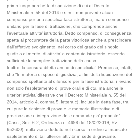
primo luogo perche’ la disposizione di cui al Decreto
Ministeriale n. 55 del 2014 e s.m.i. non prevede alcun
compenso per una specifica fase istruttoria, ma un compenso
unitario per la fase di trattazione, che comprende anche
l’eventuale attivita’ istruttoria. Detto compenso, di conseguenza,
spetta al procuratore della parte vittoriosa anche a prescindere
dall’effettivo svolgimento, nel corso del grado del singolo
giudizio di merito, di attivita’ a contenuto istruttorio, essendo
sufficiente la semplice trattazione della causa.
Inoltre, la censura difetta anche di specificita’. Premesso, infatti,
che “In materia di spese di giustizia, ai fini della liquidazione del
compenso spettante al difensore per la fase istruttoria, rilevano
non solo l’espletamento di prove orali e di ctu, ma anche le
ulteriori attivita’ difensive che il Decreto Ministeriale n. 55 del
2014, articolo 4, comma 5, lettera c), include in detta fase, tra
cui pure le richieste di prova e le memorie illustrative o di
precisazione o integrazione delle domande gia’ proposte”
(Cass., Sez. 6-2, Ordinanza n. 4698 del 18/02/2019, Rv.
652600), nulla viene dedotto nel ricorso in ordine al mancato
espletamento di tali ulteriori attivita’ in sede di gravame.