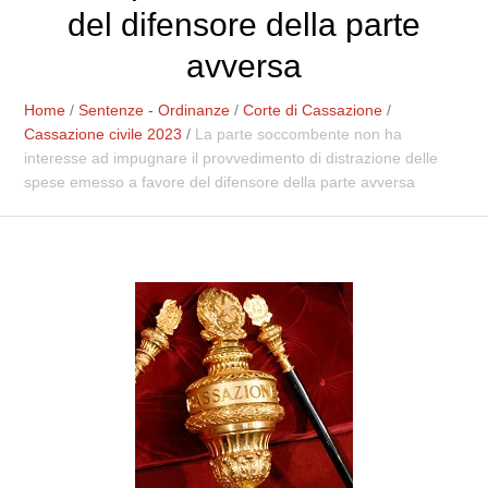
del difensore della parte
avversa
Home
/
Sentenze - Ordinanze
/
Corte di Cassazione
/
Cassazione civile 2023
/
La parte soccombente non ha
interesse ad impugnare il provvedimento di distrazione delle
spese emesso a favore del difensore della parte avversa