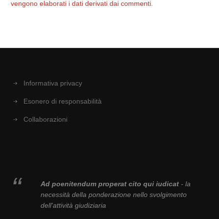
vengono elaborati i dati derivati dai commenti
.
Informativa privacy
Esonero di responsabilità
Collaborazioni
Ad poenitendum properat cito qui iudicat
- la
necessità della ponderazione nello svolgimento
dell'attività giudiziaria