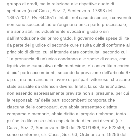
gruppo di eredi, ma in relazione alle rispettive quote di
spettanza (cosi’ Cass., Sez. 2, Sentenza n. 17393 del
13/07/2017, Rv. 644851). Infatti, nel caso di specie, i convenuti
non sono succeduti ad un’originaria unica parte processuale,
ma sono stati individualmente evocati in giudizio sin
dall’introduzione del primo grado. Il governo delle spese di lite
da parte del giudice di seconde cure risulta quindi conforme al
principio di diritto, cui si intende dare continuita’, secondo cui
“La pronuncia di un’unica condanna alle spese di causa, con
liquidazione cumulativa delle medesime, e’ consentita a carico
di piu” parti soccombenti, secondo la previsione dell’articolo 97
c.p.c., ma non anche in favore di piu’ parti vittoriose, che siano
state assistite da difensori diversi. Infatti, la solidarieta’ attiva
non essendo espressamente prevista non si presume, per cui
la responsabilita’ delle parti soccombenti comporta che
ciascuna delle controparti, ove abbia presentato distinte
comparse e memorie, abbia diritto al proprio rimborso, tanto
piu’ se la difesa sia stata espletata da difensori diversi” (cfr.
Cass., Sez. 2, Sentenza n. 663 del 25/01/1999, Rv. 522599; in
senso conforme, cfr. Cass., Sez. 63, Ordinanza n. 18256 del