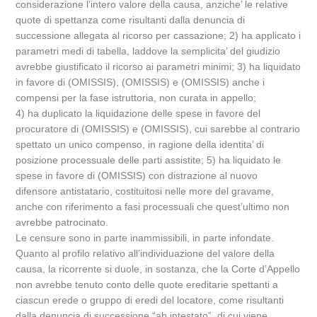
considerazione l’intero valore della causa, anziche’ le relative
quote di spettanza come risultanti dalla denuncia di
successione allegata al ricorso per cassazione; 2) ha applicato i
parametri medi di tabella, laddove la semplicita’ del giudizio
avrebbe giustificato il ricorso ai parametri minimi; 3) ha liquidato
in favore di (OMISSIS), (OMISSIS) e (OMISSIS) anche i
compensi per la fase istruttoria, non curata in appello;
4) ha duplicato la liquidazione delle spese in favore del
procuratore di (OMISSIS) e (OMISSIS), cui sarebbe al contrario
spettato un unico compenso, in ragione della identita’ di
posizione processuale delle parti assistite; 5) ha liquidato le
spese in favore di (OMISSIS) con distrazione al nuovo
difensore antistatario, costituitosi nelle more del gravame,
anche con riferimento a fasi processuali che quest’ultimo non
avrebbe patrocinato.
Le censure sono in parte inammissibili, in parte infondate.
Quanto al profilo relativo all’individuazione del valore della
causa, la ricorrente si duole, in sostanza, che la Corte d’Appello
non avrebbe tenuto conto delle quote ereditarie spettanti a
ciascun erede o gruppo di eredi del locatore, come risultanti
dalla denuncia di successione “ab intestato”, di cui viene