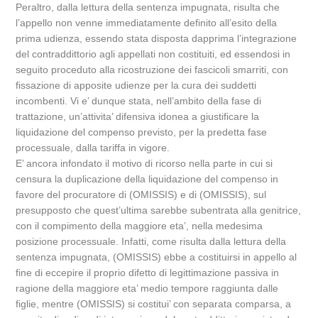
Peraltro, dalla lettura della sentenza impugnata, risulta che
l’appello non venne immediatamente definito all’esito della
prima udienza, essendo stata disposta dapprima l’integrazione
del contraddittorio agli appellati non costituiti, ed essendosi in
seguito proceduto alla ricostruzione dei fascicoli smarriti, con
fissazione di apposite udienze per la cura dei suddetti
incombenti. Vi e’ dunque stata, nell’ambito della fase di
trattazione, un’attivita’ difensiva idonea a giustificare la
liquidazione del compenso previsto, per la predetta fase
processuale, dalla tariffa in vigore.
E’ ancora infondato il motivo di ricorso nella parte in cui si
censura la duplicazione della liquidazione del compenso in
favore del procuratore di (OMISSIS) e di (OMISSIS), sul
presupposto che quest’ultima sarebbe subentrata alla genitrice,
con il compimento della maggiore eta’, nella medesima
posizione processuale. Infatti, come risulta dalla lettura della
sentenza impugnata, (OMISSIS) ebbe a costituirsi in appello al
fine di eccepire il proprio difetto di legittimazione passiva in
ragione della maggiore eta’ medio tempore raggiunta dalle
figlie, mentre (OMISSIS) si costitui’ con separata comparsa, a