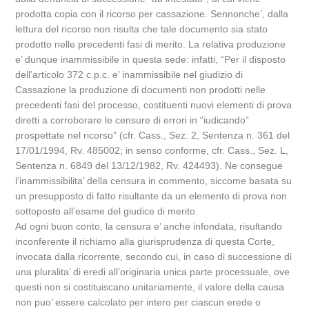
prodotta copia con il ricorso per cassazione. Sennonche’, dalla
lettura del ricorso non risulta che tale documento sia stato
prodotto nelle precedenti fasi di merito. La relativa produzione
e’ dunque inammissibile in questa sede: infatti, “Per il disposto
dell’articolo 372 c.p.c. e’ inammissibile nel giudizio di
Cassazione la produzione di documenti non prodotti nelle
precedenti fasi del processo, costituenti nuovi elementi di prova
diretti a corroborare le censure di errori in “iudicando”
prospettate nel ricorso” (cfr. Cass., Sez. 2, Sentenza n. 361 del
17/01/1994, Rv. 485002; in senso conforme, cfr. Cass., Sez. L,
Sentenza n. 6849 del 13/12/1982, Rv. 424493). Ne consegue
l’inammissibilita’ della censura in commento, siccome basata su
un presupposto di fatto risultante da un elemento di prova non
sottoposto all’esame del giudice di merito.
Ad ogni buon conto, la censura e’ anche infondata, risultando
inconferente il richiamo alla giurisprudenza di questa Corte,
invocata dalla ricorrente, secondo cui, in caso di successione di
una pluralita’ di eredi all’originaria unica parte processuale, ove
questi non si costituiscano unitariamente, il valore della causa
non puo’ essere calcolato per intero per ciascun erede o