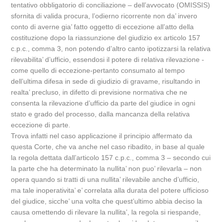
tentativo obbligatorio di conciliazione – dell’avvocato (OMISSIS)
sfornita di valida procura, l’odierno ricorrente non da’ invero
conto di averne gia’ fatto oggetto di eccezione all’atto della
costituzione dopo la riassunzione del giudizio ex articolo 157
c.p.c., comma 3, non potendo d’altro canto ipotizzarsi la relativa
rilevabilita’ d’ufficio, essendosi il potere di relativa rilevazione -
come quello di eccezione-pertanto consumato al tempo
dell’ultima difesa in sede di giudizio di gravame, risultando in
realta’ precluso, in difetto di previsione normativa che ne
consenta la rilevazione d’ufficio da parte del giudice in ogni
stato e grado del processo, dalla mancanza della relativa
eccezione di parte.
Trova infatti nel caso applicazione il principio affermato da
questa Corte, che va anche nel caso ribadito, in base al quale
la regola dettata dall’articolo 157 c.p.c., comma 3 – secondo cui
la parte che ha determinato la nullita’ non puo’ rilevarla – non
opera quando si tratti di una nullita’ rilevabile anche d’ufficio,
ma tale inoperativita’ e’ correlata alla durata del potere ufficioso
del giudice, sicche’ una volta che quest’ultimo abbia deciso la
causa omettendo di rilevare la nullita’, la regola si riespande,