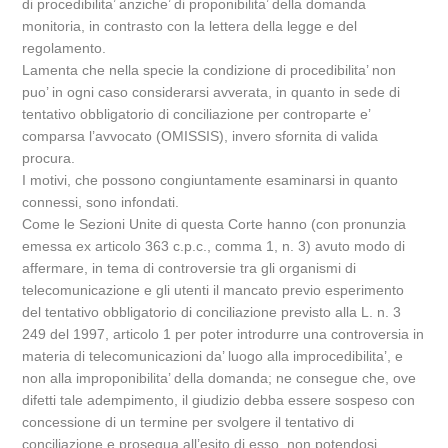
di procedibilita’ anziche’ di proponibilita’ della domanda
monitoria, in contrasto con la lettera della legge e del
regolamento.
Lamenta che nella specie la condizione di procedibilita’ non
puo’ in ogni caso considerarsi avverata, in quanto in sede di
tentativo obbligatorio di conciliazione per controparte e’
comparsa l’avvocato (OMISSIS), invero sfornita di valida
procura.
I motivi, che possono congiuntamente esaminarsi in quanto
connessi, sono infondati.
Come le Sezioni Unite di questa Corte hanno (con pronunzia
emessa ex articolo 363 c.p.c., comma 1, n. 3) avuto modo di
affermare, in tema di controversie tra gli organismi di
telecomunicazione e gli utenti il mancato previo esperimento
del tentativo obbligatorio di conciliazione previsto alla L. n. 3
249 del 1997, articolo 1 per poter introdurre una controversia in
materia di telecomunicazioni da’ luogo alla improcedibilita’, e
non alla improponibilita’ della domanda; ne consegue che, ove
difetti tale adempimento, il giudizio debba essere sospeso con
concessione di un termine per svolgere il tentativo di
conciliazione e prosegua all’esito di esso, non potendosi