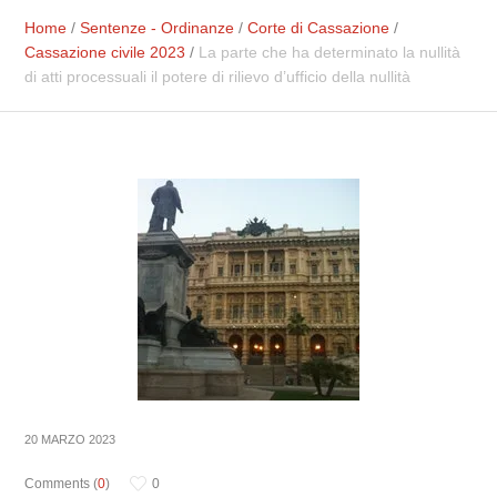
Home
/
Sentenze - Ordinanze
/
Corte di Cassazione
/
Cassazione civile 2023
/
La parte che ha determinato la nullità
di atti processuali il potere di rilievo d’ufficio della nullità
20 MARZO 2023
Comments (
0
)
0