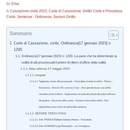
By
D'Isa
In
Cassazione civile 2023
,
Corte di Cassazione
,
Diritto Civile e Procedura
Civile
,
Sentenze - Ordinanze
,
Sezioni Diritto
Sommario
Corte di Cassazione, civile, Ordinanza|17 gennaio 2023| n.
1200.
Ordinanza|17 gennaio 2023| n. 1200. La parte che ha determinato la
nullità di atti processuali il potere di rilievo d’ufficio della nullità
Data udienza 17 maggio 2022
Integrale
Tag/parola chiave: Atti processuali – Parte determinante la nullità – Rilievo –
Esclusione – Articolo 157, comma 3, Cpc – Non operatività per una nullità
rilevabile anche d’ufficio – Inoperatività correlata alla durata del potere ufficioso
del giudice – Decisione della causa – Omesso rilievo della nullità – Non
deducibilità come motivo di nullità della sentenza
SEZIONE TERZA CIVILE
Dott. FRASCA Raffaele Gaetano Antonio – Presidente
Dott. SCARANO Luigi Alessandro – rel. Consigliere