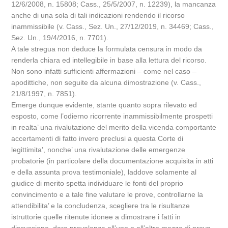
12/6/2008, n. 15808; Cass., 25/5/2007, n. 12239), la mancanza
anche di una sola di tali indicazioni rendendo il ricorso
inammissibile (v. Cass., Sez. Un., 27/12/2019, n. 34469; Cass.,
Sez. Un., 19/4/2016, n. 7701).
A tale stregua non deduce la formulata censura in modo da
renderla chiara ed intellegibile in base alla lettura del ricorso.
Non sono infatti sufficienti affermazioni – come nel caso –
apodittiche, non seguite da alcuna dimostrazione (v. Cass.,
21/8/1997, n. 7851).
Emerge dunque evidente, stante quanto sopra rilevato ed
esposto, come l’odierno ricorrente inammissibilmente prospetti
in realta’ una rivalutazione del merito della vicenda comportante
accertamenti di fatto invero preclusi a questa Corte di
legittimita’, nonche’ una rivalutazione delle emergenze
probatorie (in particolare della documentazione acquisita in atti
e della assunta prova testimoniale), laddove solamente al
giudice di merito spetta individuare le fonti del proprio
convincimento e a tale fine valutare le prove, controllarne la
attendibilita’ e la concludenza, scegliere tra le risultanze
istruttorie quelle ritenute idonee a dimostrare i fatti in