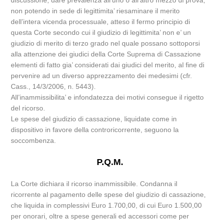
discussione, dare prevalenza all’uno o all’altro mezzo di prova,
non potendo in sede di legittimita’ riesaminare il merito
dell’intera vicenda processuale, atteso il fermo principio di
questa Corte secondo cui il giudizio di legittimita’ non e’ un
giudizio di merito di terzo grado nel quale possano sottoporsi
alla attenzione dei giudici della Corte Suprema di Cassazione
elementi di fatto gia’ considerati dai giudici del merito, al fine di
pervenire ad un diverso apprezzamento dei medesimi (cfr.
Cass., 14/3/2006, n. 5443).
All’inammissibilita’ e infondatezza dei motivi consegue il rigetto
del ricorso.
Le spese del giudizio di cassazione, liquidate come in
dispositivo in favore della controricorrente, seguono la
soccombenza.
P.Q.M.
La Corte dichiara il ricorso inammissibile. Condanna il
ricorrente al pagamento delle spese del giudizio di cassazione,
che liquida in complessivi Euro 1.700,00, di cui Euro 1.500,00
per onorari, oltre a spese generali ed accessori come per