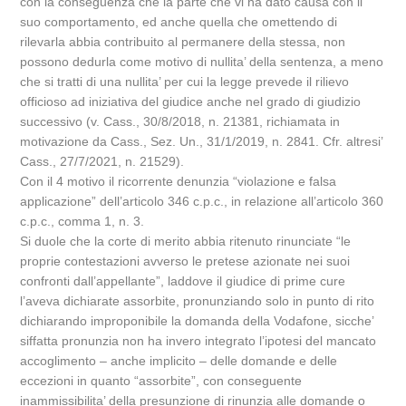
con la conseguenza che la parte che vi ha dato causa con il
suo comportamento, ed anche quella che omettendo di
rilevarla abbia contribuito al permanere della stessa, non
possono dedurla come motivo di nullita’ della sentenza, a meno
che si tratti di una nullita’ per cui la legge prevede il rilievo
officioso ad iniziativa del giudice anche nel grado di giudizio
successivo (v. Cass., 30/8/2018, n. 21381, richiamata in
motivazione da Cass., Sez. Un., 31/1/2019, n. 2841. Cfr. altresi’
Cass., 27/7/2021, n. 21529).
Con il 4 motivo il ricorrente denunzia “violazione e falsa
applicazione” dell’articolo 346 c.p.c., in relazione all’articolo 360
c.p.c., comma 1, n. 3.
Si duole che la corte di merito abbia ritenuto rinunciate “le
proprie contestazioni avverso le pretese azionate nei suoi
confronti dall’appellante”, laddove il giudice di prime cure
l’aveva dichiarate assorbite, pronunziando solo in punto di rito
dichiarando improponibile la domanda della Vodafone, sicche’
siffatta pronunzia non ha invero integrato l’ipotesi del mancato
accoglimento – anche implicito – delle domande e delle
eccezioni in quanto “assorbite”, con conseguente
inammissibilita’ della presunzione di rinunzia alle domande o