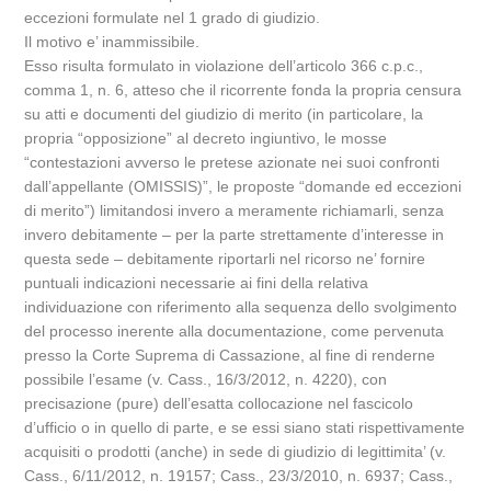
eccezioni formulate nel 1 grado di giudizio.
Il motivo e’ inammissibile.
Esso risulta formulato in violazione dell’articolo 366 c.p.c.,
comma 1, n. 6, atteso che il ricorrente fonda la propria censura
su atti e documenti del giudizio di merito (in particolare, la
propria “opposizione” al decreto ingiuntivo, le mosse
“contestazioni avverso le pretese azionate nei suoi confronti
dall’appellante (OMISSIS)”, le proposte “domande ed eccezioni
di merito”) limitandosi invero a meramente richiamarli, senza
invero debitamente – per la parte strettamente d’interesse in
questa sede – debitamente riportarli nel ricorso ne’ fornire
puntuali indicazioni necessarie ai fini della relativa
individuazione con riferimento alla sequenza dello svolgimento
del processo inerente alla documentazione, come pervenuta
presso la Corte Suprema di Cassazione, al fine di renderne
possibile l’esame (v. Cass., 16/3/2012, n. 4220), con
precisazione (pure) dell’esatta collocazione nel fascicolo
d’ufficio o in quello di parte, e se essi siano stati rispettivamente
acquisiti o prodotti (anche) in sede di giudizio di legittimita’ (v.
Cass., 6/11/2012, n. 19157; Cass., 23/3/2010, n. 6937; Cass.,