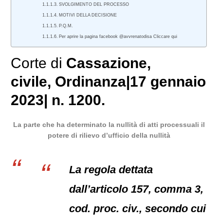
SVOLGIMENTO DEL PROCESSO
MOTIVI DELLA DECISIONE
P.Q.M.
Per aprire la pagina facebook @avvrenatodisa Cliccare qui
Corte di
Cassazione
,
civile
, Ordinanza|17 gennaio
2023| n. 1200.
La parte che ha determinato la nullità di atti processuali il
potere di rilievo d’ufficio della nullità
La regola dettata
dall’articolo 157, comma 3,
cod. proc. civ., secondo cui