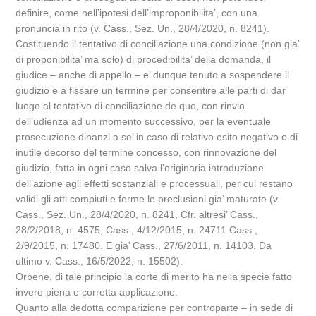
definire, come nell’ipotesi dell’improponibilita’, con una
pronuncia in rito (v. Cass., Sez. Un., 28/4/2020, n. 8241).
Costituendo il tentativo di conciliazione una condizione (non gia’
di proponibilita’ ma solo) di procedibilita’ della domanda, il
giudice – anche di appello – e’ dunque tenuto a sospendere il
giudizio e a fissare un termine per consentire alle parti di dar
luogo al tentativo di conciliazione de quo, con rinvio
dell’udienza ad un momento successivo, per la eventuale
prosecuzione dinanzi a se’ in caso di relativo esito negativo o di
inutile decorso del termine concesso, con rinnovazione del
giudizio, fatta in ogni caso salva l’originaria introduzione
dell’azione agli effetti sostanziali e processuali, per cui restano
validi gli atti compiuti e ferme le preclusioni gia’ maturate (v.
Cass., Sez. Un., 28/4/2020, n. 8241, Cfr. altresi’ Cass.,
28/2/2018, n. 4575; Cass., 4/12/2015, n. 24711 Cass.,
2/9/2015, n. 17480. E gia’ Cass., 27/6/2011, n. 14103. Da
ultimo v. Cass., 16/5/2022, n. 15502).
Orbene, di tale principio la corte di merito ha nella specie fatto
invero piena e corretta applicazione.
Quanto alla dedotta comparizione per controparte – in sede di