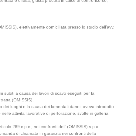
ntata e difesa, giusta procura in calce al controricorso,
MISSIS), elettivamente domiciliata presso lo studio dell’avv.
i subiti a causa dei lavori di scavo eseguiti per la
a tratta (OMISSIS).
ato dei luoghi e la causa dei lamentati danni, aveva introdotto
le attivita’ lavorative di perforazione, svolte in galleria
icolo 269 c.p.c., nei confronti dell’ (OMISSIS) s.p.a. –
domanda di chiamata in garanzia nei confronti della