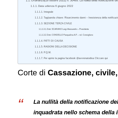
Ordinanza|18 ottobre 2022| n. 30485. La nullità della notificazione del
Data udienza 6 giugno 2022
Integrale
Tag/parola chiave: Risarcimento danni – Inesistenza della notificaz
SEZIONE TERZA CIVILE
Dott. SCARANO Luigi Alessandro – Presidente
Dott. CONDELLO Pasqualina A.P. – rel. Consigliere
FATTI DI CAUSA
RAGIONI DELLA DECISIONE
P.Q.M.
Per aprire la pagina facebook @avvrenatodisa Cliccare qui
Corte di
Cassazione
,
civile
La nullità della notificazione d
inquadrata nello schema della i