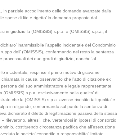
.l., in parziale accoglimento delle domande avanzate dalla
le spese di lite e rigetto’ la domanda proposta dal
i in giudizio la (OMISSIS) s.p.a. e (OMISSIS) s.p.a., il
dichiaro’ inammissibile l’appello incidentale del Condominio
pogruppo dell’ (OMISSIS), confermando nel resto la sentenza
e processuali dei due gradi di giudizio, nonche’ al
pello incidentale; respinse il primo motivo di gravame
di chiamata in causa, osservando che l’atto di citazione ex
in persona del suo amministratore e legale rappresentante,
la (OMISSIS) s.p.a. esclusivamente nella qualita’ di
strato che la (OMISSIS) s.p.a. avesse rivestito tali qualita’ e
 culpa in eligendo, confermando sul punto la sentenza di
a dichiarato il difetto di legittimazione passiva della stessa
rilevarono, altresi’, che, vertendosi in ipotesi di consorzio
ndominio, costituendo circostanza pacifica che all’esecuzione
duto la societa’ consortile a responsabilita’ limitata.