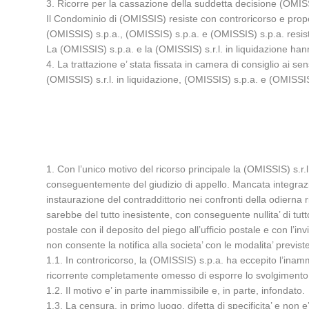
3. Ricorre per la cassazione della suddetta decisione (OMISSI
Il Condominio di (OMISSIS) resiste con controricorso e propon
(OMISSIS) s.p.a., (OMISSIS) s.p.a. e (OMISSIS) s.p.a. resist
La (OMISSIS) s.p.a. e la (OMISSIS) s.r.l. in liquidazione han
4. La trattazione e’ stata fissata in camera di consiglio ai sens
(OMISSIS) s.r.l. in liquidazione, (OMISSIS) s.p.a. e (OMISSI
1. Con l’unico motivo del ricorso principale la (OMISSIS) s.r.l
conseguentemente del giudizio di appello. Mancata integrazio
instaurazione del contraddittorio nei confronti della odierna 
sarebbe del tutto inesistente, con conseguente nullita’ di tu
postale con il deposito del piego all’ufficio postale e con l’i
non consente la notifica alla societa’ con le modalita’ previste
1.1. In controricorso, la (OMISSIS) s.p.a. ha eccepito l’inammis
ricorrente completamente omesso di esporre lo svolgimento di
1.2. Il motivo e’ in parte inammissibile e, in parte, infondato.
1.3. La censura, in primo luogo, difetta di specificita’ e non e