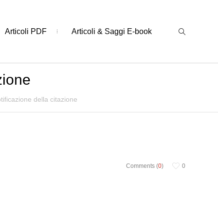
Articoli PDF
Articoli & Saggi E-book
azione
otificazione della citazione
Comments (
0
)
0