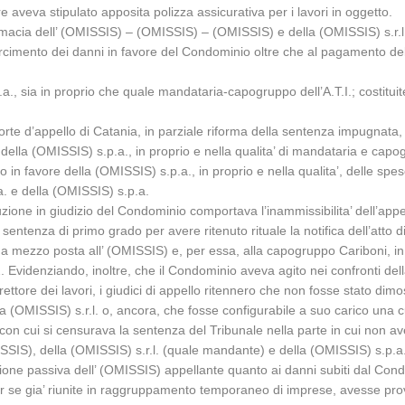
aveva stipulato apposita polizza assicurativa per i lavori in oggetto.
contumacia dell’ (OMISSIS) – (OMISSIS) – (OMISSIS) e della (OMISSIS) s.r
isarcimento dei danni in favore del Condominio oltre che al pagamento del
, sia in proprio che quale mandataria-capogruppo dell’A.T.I.; costituites
rte d’appello di Catania, in parziale riforma della sentenza impugnata, 
della (OMISSIS) s.p.a., in proprio e nella qualita’ di mandataria e ca
in favore della (OMISSIS) s.p.a., in proprio e nella qualita’, delle spes
a. e della (OMISSIS) s.p.a.
stituzione in giudizio del Condominio comportava l’inammissibilita’ dell’ap
sentenza di primo grado per avere ritenuto rituale la notifica dell’atto 
ato a mezzo posta all’ (OMISSIS) e, per essa, alla capogruppo Cariboni, 
2. Evidenziando, inoltre, che il Condominio aveva agito nei confronti del
irettore dei lavori, i giudici di appello ritennero che non fosse stato dimo
lla (OMISSIS) s.r.l. o, ancora, che fosse configurabile a suo carico una
on cui si censurava la sentenza del Tribunale nella parte in cui non avev
IS), della (OMISSIS) s.r.l. (quale mandante) e della (OMISSIS) s.p.a. – 
mazione passiva dell’ (OMISSIS) appellante quanto ai danni subiti dal Co
 se gia’ riunite in raggruppamento temporaneo di imprese, avesse provve