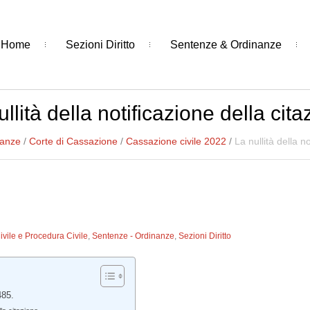
Home
Sezioni Diritto
Sentenze & Ordinanze
llità della notificazione della cit
nanze
/
Corte di Cassazione
/
Cassazione civile 2022
/
La nullità della n
Civile e Procedura Civile
,
Sentenze - Ordinanze
,
Sezioni Diritto
485.