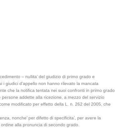
ocedimento – nullita’ del giudizio di primo grado e
i i giudici d’appello non hanno rilevato la mancata
nte che la notifica tentata nei suoi confronti in primo grado
e persone addette alla ricezione, a mezzo del servizio
, come modificato per effetto della L. n. 262 del 2005, che
enza, nonche’ per difetto di specificita’, per avere la
n ordine alla pronuncia di secondo grado.