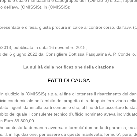
roprio e quale mandataria e capogruppo dell’ (OMISSIS) s.p.a., rapprese
io dell’avv. (OMISSIS), in (OMISSIS);
esentata e difesa, giusta procura in calce al controricorso, dall’avv. (O
05/2018, pubblicata in data 16 novembre 2018;
io del 6 giugno 2022 dal Consigliere Dott.ssa Pasqualina A. P. Condello.
La nullità della notificazione della citazione
FATTI
DI CAUSA
 giudizio la (OMISSIS) s.p.a. al fine di ottenere il risarcimento dei dann
ificio condominiale nell’ambito del progetto di raddoppio ferroviario dell
bito ingenti danni alle parti comuni e che, al fine di far accertare lo st
o del quale il consulente tecnico d’ufficio nominato aveva individuato nel
 in Euro 39.800,00.
a che contesto’ la domanda avversa e formulo’ domanda di garanzia, ex art
s.r.l. in liquidazione, per essere da queste manlevata; formulo’, pure, 