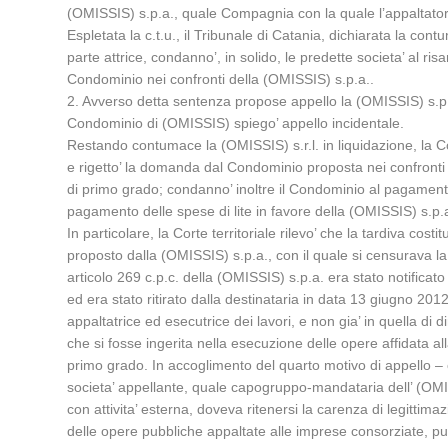
(OMISSIS) s.p.a., quale Compagnia con la quale l’appaltatore 
Espletata la c.t.u., il Tribunale di Catania, dichiarata la 
parte attrice, condanno’, in solido, le predette societa’ al r
Condominio nei confronti della (OMISSIS) s.p.a..
2. Avverso detta sentenza propose appello la (OMISSIS) s.p.a.
Condominio di (OMISSIS) spiego’ appello incidentale.
Restando contumace la (OMISSIS) s.r.l. in liquidazione, la Co
e rigetto’ la domanda dal Condominio proposta nei confronti 
di primo grado; condanno’ inoltre il Condominio al pagamento 
pagamento delle spese di lite in favore della (OMISSIS) s.p.
In particolare, la Corte territoriale rilevo’ che la tardiva co
proposto dalla (OMISSIS) s.p.a., con il quale si censurava la 
articolo 269 c.p.c. della (OMISSIS) s.p.a. era stato notific
ed era stato ritirato dalla destinataria in data 13 giugno 201
appaltatrice ed esecutrice dei lavori, e non gia’ in quella di d
che si fosse ingerita nella esecuzione delle opere affidata a
primo grado. In accoglimento del quarto motivo di appello – c
societa’ appellante, quale capogruppo-mandataria dell’ (OMISS
con attivita’ esterna, doveva ritenersi la carenza di legitti
delle opere pubbliche appaltate alle imprese consorziate, pur