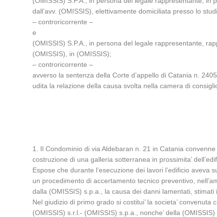
(OMISSIS) S.P.A., in persona del legale rappresentante, in p
dall’avv. (OMISSIS), elettivamente domiciliata presso lo stud
– controricorrente –
e
(OMISSIS) S.P.A., in persona del legale rappresentante, rappr
(OMISSIS), in (OMISSIS);
– controricorrente –
avverso la sentenza della Corte d’appello di Catania n. 24
udita la relazione della causa svolta nella camera di consigl
1. Il Condominio di via Aldebaran n. 21 in Catania convenne in
costruzione di una galleria sotterranea in prossimita’ dell’ed
Espose che durante l’esecuzione dei lavori l’edificio aveva su
un procedimento di accertamento tecnico preventivo, nell’ambit
dalla (OMISSIS) s.p.a., la causa dei danni lamentati, stimati
Nel giudizio di primo grado si costitui’ la societa’ convenut
(OMISSIS) s.r.l.- (OMISSIS) s.p.a., nonche’ della (OMISSIS) 