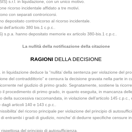
S) s.r.l. in liquidazione, con un unico motivo.
e ricorso incidentale affidato a tre motivi.
ono con separati controricorsi.
no depositato controricorso al ricorso incidentale.
i dell’articolo 380 bis.1 c.p.c..
S) s.p.a. hanno depositato memorie ex articolo 380-bis.1 c.p.c..
La nullità della notificazione della citazione
RAGIONI
DELLA DECISIONE
. in liquidazione deduce la “nullita’ della sentenza per violazione del pr
ne del contraddittorio” e censura la decisione gravata nella parte in cu
ricorrente nel giudizio di primo grado. Segnatamente, sostiene la ricorre
tto il procedimento di primo grado, in quanto eseguita, in mancanza dell
nvio della successiva raccomandata, in violazione dell’articolo 145 c.p.c.
 dagli articoli 140 e 143 c.p.c..
sibilita’ del ricorso principale per violazione del principio di autosuffici
 entrambi i gradi di giudizio, nonche’ di dedurre specifiche censure i
’ rispettosa del principio di autosufficienza.