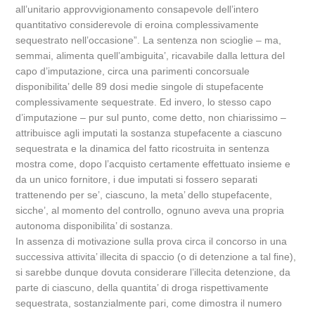
all’unitario approvvigionamento consapevole dell’intero
quantitativo considerevole di eroina complessivamente
sequestrato nell’occasione”. La sentenza non scioglie – ma,
semmai, alimenta quell’ambiguita’, ricavabile dalla lettura del
capo d’imputazione, circa una parimenti concorsuale
disponibilita’ delle 89 dosi medie singole di stupefacente
complessivamente sequestrate. Ed invero, lo stesso capo
d’imputazione – pur sul punto, come detto, non chiarissimo –
attribuisce agli imputati la sostanza stupefacente a ciascuno
sequestrata e la dinamica del fatto ricostruita in sentenza
mostra come, dopo l’acquisto certamente effettuato insieme e
da un unico fornitore, i due imputati si fossero separati
trattenendo per se’, ciascuno, la meta’ dello stupefacente,
sicche’, al momento del controllo, ognuno aveva una propria
autonoma disponibilita’ di sostanza.
In assenza di motivazione sulla prova circa il concorso in una
successiva attivita’ illecita di spaccio (o di detenzione a tal fine),
si sarebbe dunque dovuta considerare l’illecita detenzione, da
parte di ciascuno, della quantita’ di droga rispettivamente
sequestrata, sostanzialmente pari, come dimostra il numero