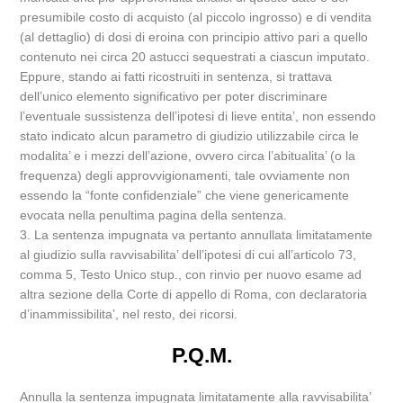
presumibile costo di acquisto (al piccolo ingrosso) e di vendita
(al dettaglio) di dosi di eroina con principio attivo pari a quello
contenuto nei circa 20 astucci sequestrati a ciascun imputato.
Eppure, stando ai fatti ricostruiti in sentenza, si trattava
dell’unico elemento significativo per poter discriminare
l’eventuale sussistenza dell’ipotesi di lieve entita’, non essendo
stato indicato alcun parametro di giudizio utilizzabile circa le
modalita’ e i mezzi dell’azione, ovvero circa l’abitualita’ (o la
frequenza) degli approvvigionamenti, tale ovviamente non
essendo la “fonte confidenziale” che viene genericamente
evocata nella penultima pagina della sentenza.
3. La sentenza impugnata va pertanto annullata limitatamente
al giudizio sulla ravvisabilita’ dell’ipotesi di cui all’articolo 73,
comma 5, Testo Unico stup., con rinvio per nuovo esame ad
altra sezione della Corte di appello di Roma, con declaratoria
d’inammissibilita’, nel resto, dei ricorsi.
P.Q.M.
Annulla la sentenza impugnata limitatamente alla ravvisabilita’