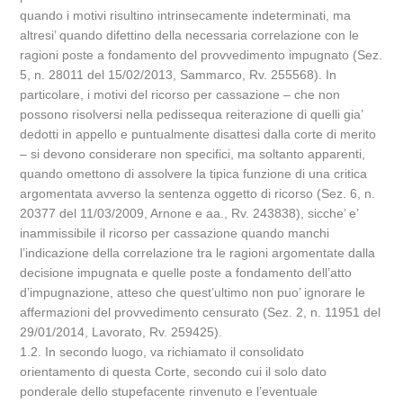
quando i motivi risultino intrinsecamente indeterminati, ma
altresi’ quando difettino della necessaria correlazione con le
ragioni poste a fondamento del provvedimento impugnato (Sez.
5, n. 28011 del 15/02/2013, Sammarco, Rv. 255568). In
particolare, i motivi del ricorso per cassazione – che non
possono risolversi nella pedissequa reiterazione di quelli gia’
dedotti in appello e puntualmente disattesi dalla corte di merito
– si devono considerare non specifici, ma soltanto apparenti,
quando omettono di assolvere la tipica funzione di una critica
argomentata avverso la sentenza oggetto di ricorso (Sez. 6, n.
20377 del 11/03/2009, Arnone e aa., Rv. 243838), sicche’ e’
inammissibile il ricorso per cassazione quando manchi
l’indicazione della correlazione tra le ragioni argomentate dalla
decisione impugnata e quelle poste a fondamento dell’atto
d’impugnazione, atteso che quest’ultimo non puo’ ignorare le
affermazioni del provvedimento censurato (Sez. 2, n. 11951 del
29/01/2014, Lavorato, Rv. 259425).
1.2. In secondo luogo, va richiamato il consolidato
orientamento di questa Corte, secondo cui il solo dato
ponderale dello stupefacente rinvenuto e l’eventuale