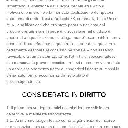
lamentano la violazione della legge penale ed il vizio di
motivazione in ordine alla mancata applicazione dell’ipotesi
autonoma di reato di cui all’articolo 73, comma 5, Testo Unico
stup., qualificazione che era stata peraltro richiesta dal
procuratore generale in sede di discussione nel giudizio di
appello. La riqualificazione, si allega, non e’ incompatibile con la
quantita’ di stupefacente sequestrato – parte della quale era
certamente destinata al consumo personale – non essendo
ravvisabile alcuna sistematicita’ nell’attivita’ di spaccio, atteso
che mancava la prova di cessione a terzi e che non vi era stato
un approvvigionamento unitario, essendosi i ricorrenti mossi in
piena autonomia, accomunati dal solo stato di
tossicodipendenza.
CONSIDERATO IN
DIRITTO
1. Il primo motivo degli identici ricorsi e’ inammissibile per
genericita’ e manifesta infondatezza.
1.1. Va in primo luogo rilevato come la genericita’ del ricorso
per cassazione sia causa di inammissibilita’ che ricorre non solo