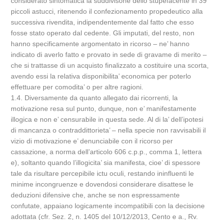
considerato sintomatica la suddivisone dello stupefacente in 39
piccoli astucci, ritenendo il confezionamento propedeutico alla
successiva rivendita, indipendentemente dal fatto che esso
fosse stato operato dal cedente. Gli imputati, del resto, non
hanno specificamente argomentato in ricorso – ne’ hanno
indicato di averlo fatto e provato in sede di gravame di merito –
che si trattasse di un acquisto finalizzato a costituire una scorta,
avendo essi la relativa disponibilita’ economica per poterlo
effettuare per comodita’ o per altre ragioni.
1.4. Diversamente da quanto allegato dai ricorrenti, la
motivazione resa sul punto, dunque, non e’ manifestamente
illogica e non e’ censurabile in questa sede. Al di la’ dell’ipotesi
di mancanza o contraddittorieta’ – nella specie non ravvisabili il
vizio di motivazione e’ denunciabile con il ricorso per
cassazione, a norma dell’articolo 606 c.p.p., comma 1, lettera
e), soltanto quando l’illogicita’ sia manifesta, cioe’ di spessore
tale da risultare percepibile ictu oculi, restando ininfluenti le
minime incongruenze e dovendosi considerare disattese le
deduzioni difensive che, anche se non espressamente
confutate, appaiano logicamente incompatibili con la decisione
adottata (cfr. Sez. 2, n. 1405 del 10/12/2013, Cento e a., Rv.