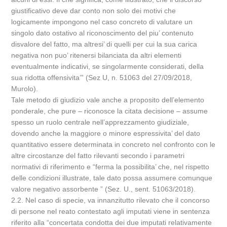
giustificativo deve dar conto non solo dei motivi che
logicamente impongono nel caso concreto di valutare un
singolo dato ostativo al riconoscimento del piu’ contenuto
disvalore del fatto, ma altresi’ di quelli per cui la sua carica
negativa non puo’ ritenersi bilanciata da altri elementi
eventualmente indicativi, se singolarmente considerati, della
sua ridotta offensivita’” (Sez U, n. 51063 del 27/09/2018,
Murolo).
Tale metodo di giudizio vale anche a proposito dell’elemento
ponderale, che pure – riconosce la citata decisione – assume
spesso un ruolo centrale nell’apprezzamento giudiziale,
dovendo anche la maggiore o minore espressivita’ del dato
quantitativo essere determinata in concreto nel confronto con le
altre circostanze del fatto rilevanti secondo i parametri
normativi di riferimento e “ferma la possibilita’ che, nel rispetto
delle condizioni illustrate, tale dato possa assumere comunque
valore negativo assorbente ” (Sez. U., sent. 51063/2018).
2.2. Nel caso di specie, va innanzitutto rilevato che il concorso
di persone nel reato contestato agli imputati viene in sentenza
riferito alla “concertata condotta dei due imputati relativamente