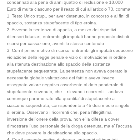
condannati alla pena di anni quattro di reclusione e 18.000
Euro di multa ciascuno per il reato di cui all’articolo 73, comma
1, Testo Unico stup., per aver detenuto, in concorso e ai fini di
spaccio, sostanza stupefacente di tipo eroina.
2. Avverso la sentenza di appello, a mezzo dei rispettivi
difensori fiduciari, entrambi gli imputati hanno proposto distinti
ricorsi per cassazione, aventi lo stesso contenuto.
3. Con il primo motivo di ricorso, entrambi gli imputati deducono
violazione della legge penale e vizio di motivazione in ordine
alla ritenuta destinazione allo spaccio della sostanza
stupefacente sequestrata. La sentenza non aveva operato la
necessaria globale valutazione dei fatti e aveva invece
assegnato valore negativo assorbente al dato ponderale di
stupefacente rinvenuto, che – rilevano i ricorrenti – andava
comunque parametrato alla quantita’ di stupefacente a
ciascuno sequestrata, corrispondente a 45 dosi medie singole
di eroina. Osservano i ricorrenti che, pena l’illegittima
inversione dell’onere della prova, non e’ la difesa a dover
dimostrare l’uso personale della droga detenuta, ma e’ l’accusa
che deve provare la destinazione allo spaccio.
4. Con il secondo motivo di ricorso, entrambi gli imputati