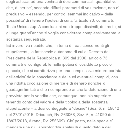
degli astucci, ad una ventina di dosi commerciali, quantitativo
che, di per se’, secondo diffusi parametri di valutazione, non e’
preclusivo – essendo, per contro, semmai indicativo – della
possibilita’ di ritenere l’ipotesi di cui all’articolo 73, comma 5,
Testo Unico stup. A conclusioni non troppo dissimili, del resto, si
giunge quand’anche si voglia considerare complessivamente la
sostanza sequestrata.
Ed invero, va ribadito che, in tema di reati concernenti gli
stupefacenti, la fattispecie autonoma di cui al Decreto del
Presidente della Repubblica n. 309 del 1990, articolo 73,
comma 5 e’ configurabile nelle ipotesi di cosiddetto piccolo
spaccio, che si caratterizza per una complessiva minore portata
dell’attivita’ dello spacciatore e dei suoi eventuali complici, con
una ridotta circolazione di merce e di denaro nonche’ di
guadagni limitati e che ricomprende anche la detenzione di una
provvista per la vendita che, comunque, non sia superiore –
tenendo conto del valore e della tipologia della sostanza
stupefacente – a dosi conteggiate a “decine” (Sez. 6, n. 15642
del 27/01/2015, Driouech, Rv. 263068; Sez. 6, n. 41090 del
18/07/2013, Airano, Rv. 256609). Cio’ posto, nella specie e’
mancata una piu’ approfondita analisi di questo dato e del