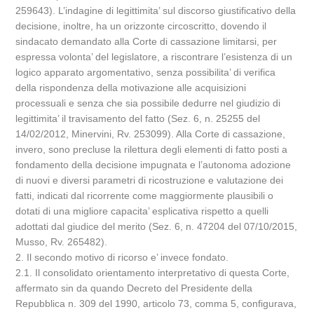
259643). L’indagine di legittimita’ sul discorso giustificativo della
decisione, inoltre, ha un orizzonte circoscritto, dovendo il
sindacato demandato alla Corte di cassazione limitarsi, per
espressa volonta’ del legislatore, a riscontrare l’esistenza di un
logico apparato argomentativo, senza possibilita’ di verifica
della rispondenza della motivazione alle acquisizioni
processuali e senza che sia possibile dedurre nel giudizio di
legittimita’ il travisamento del fatto (Sez. 6, n. 25255 del
14/02/2012, Minervini, Rv. 253099). Alla Corte di cassazione,
invero, sono precluse la rilettura degli elementi di fatto posti a
fondamento della decisione impugnata e l’autonoma adozione
di nuovi e diversi parametri di ricostruzione e valutazione dei
fatti, indicati dal ricorrente come maggiormente plausibili o
dotati di una migliore capacita’ esplicativa rispetto a quelli
adottati dal giudice del merito (Sez. 6, n. 47204 del 07/10/2015,
Musso, Rv. 265482).
2. Il secondo motivo di ricorso e’ invece fondato.
2.1. Il consolidato orientamento interpretativo di questa Corte,
affermato sin da quando Decreto del Presidente della
Repubblica n. 309 del 1990, articolo 73, comma 5, configurava,