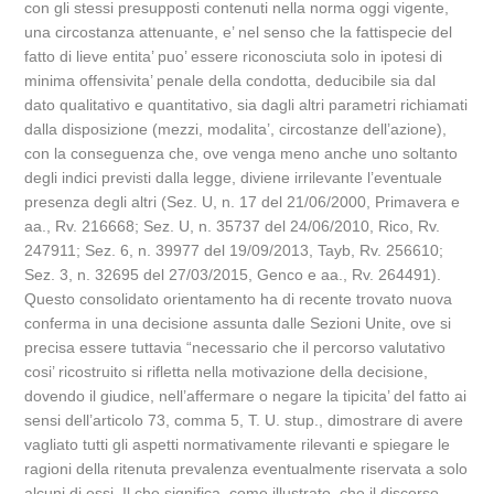
con gli stessi presupposti contenuti nella norma oggi vigente,
una circostanza attenuante, e’ nel senso che la fattispecie del
fatto di lieve entita’ puo’ essere riconosciuta solo in ipotesi di
minima offensivita’ penale della condotta, deducibile sia dal
dato qualitativo e quantitativo, sia dagli altri parametri richiamati
dalla disposizione (mezzi, modalita’, circostanze dell’azione),
con la conseguenza che, ove venga meno anche uno soltanto
degli indici previsti dalla legge, diviene irrilevante l’eventuale
presenza degli altri (Sez. U, n. 17 del 21/06/2000, Primavera e
aa., Rv. 216668; Sez. U, n. 35737 del 24/06/2010, Rico, Rv.
247911; Sez. 6, n. 39977 del 19/09/2013, Tayb, Rv. 256610;
Sez. 3, n. 32695 del 27/03/2015, Genco e aa., Rv. 264491).
Questo consolidato orientamento ha di recente trovato nuova
conferma in una decisione assunta dalle Sezioni Unite, ove si
precisa essere tuttavia “necessario che il percorso valutativo
cosi’ ricostruito si rifletta nella motivazione della decisione,
dovendo il giudice, nell’affermare o negare la tipicita’ del fatto ai
sensi dell’articolo 73, comma 5, T. U. stup., dimostrare di avere
vagliato tutti gli aspetti normativamente rilevanti e spiegare le
ragioni della ritenuta prevalenza eventualmente riservata a solo
alcuni di essi. Il che significa, come illustrato, che il discorso