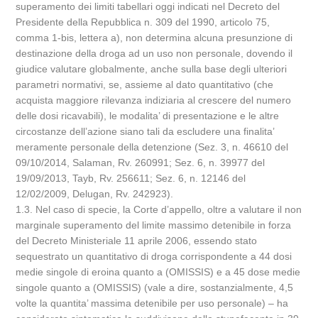
superamento dei limiti tabellari oggi indicati nel Decreto del
Presidente della Repubblica n. 309 del 1990, articolo 75,
comma 1-bis, lettera a), non determina alcuna presunzione di
destinazione della droga ad un uso non personale, dovendo il
giudice valutare globalmente, anche sulla base degli ulteriori
parametri normativi, se, assieme al dato quantitativo (che
acquista maggiore rilevanza indiziaria al crescere del numero
delle dosi ricavabili), le modalita’ di presentazione e le altre
circostanze dell’azione siano tali da escludere una finalita’
meramente personale della detenzione (Sez. 3, n. 46610 del
09/10/2014, Salaman, Rv. 260991; Sez. 6, n. 39977 del
19/09/2013, Tayb, Rv. 256611; Sez. 6, n. 12146 del
12/02/2009, Delugan, Rv. 242923).
1.3. Nel caso di specie, la Corte d’appello, oltre a valutare il non
marginale superamento del limite massimo detenibile in forza
del Decreto Ministeriale 11 aprile 2006, essendo stato
sequestrato un quantitativo di droga corrispondente a 44 dosi
medie singole di eroina quanto a (OMISSIS) e a 45 dose medie
singole quanto a (OMISSIS) (vale a dire, sostanzialmente, 4,5
volte la quantita’ massima detenibile per uso personale) – ha