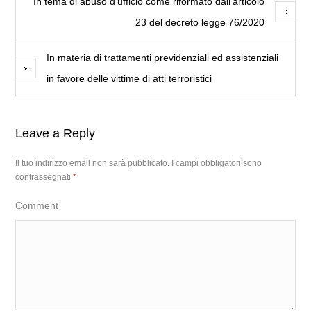
In tema di abuso d’ufficio come riformato dall’articolo
23 del decreto legge 76/2020
In materia di trattamenti previdenziali ed assistenziali
in favore delle vittime di atti terroristici
Leave a Reply
Il tuo indirizzo email non sarà pubblicato.
I campi obbligatori sono
contrassegnati
*
Comment