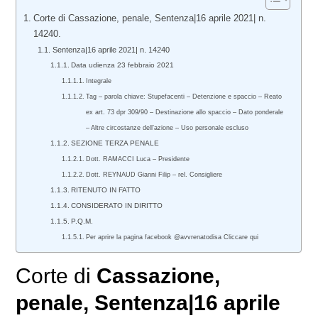
Corte di Cassazione, penale, Sentenza|16 aprile 2021| n.
14240.
Sentenza|16 aprile 2021| n. 14240
Data udienza 23 febbraio 2021
Integrale
Tag – parola chiave: Stupefacenti – Detenzione e spaccio – Reato
ex art. 73 dpr 309/90 – Destinazione allo spaccio – Dato ponderale
– Altre circostanze dell’azione – Uso personale escluso
SEZIONE TERZA PENALE
Dott. RAMACCI Luca – Presidente
Dott. REYNAUD Gianni Filip – rel. Consigliere
RITENUTO IN FATTO
CONSIDERATO IN DIRITTO
P.Q.M.
Per aprire la pagina facebook @avvrenatodisa Cliccare qui
Corte di
Cassazione,
penale
, Sentenza|16 aprile