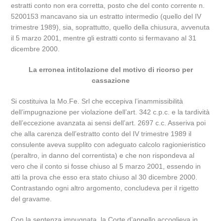
estratti conto non era corretta, posto che del conto corrente n.
5200153 mancavano sia un estratto intermedio (quello del IV
trimestre 1989), sia, soprattutto, quello della chiusura, avvenuta
il 5 marzo 2001, mentre gli estratti conto si fermavano al 31
dicembre 2000.
La erronea intitolazione del motivo di ricorso per
cassazione
Si costituiva la Mo.Fe. Srl che eccepiva l’inammissibilità
dell’impugnazione per violazione dell’art. 342 c.p.c. e la tardività
dell’eccezione avanzata ai sensi dell’art. 2697 c.c. Asseriva poi
che alla carenza dell’estratto conto del IV trimestre 1989 il
consulente aveva supplito con adeguato calcolo ragionieristico
(peraltro, in danno del correntista) e che non rispondeva al
vero che il conto si fosse chiuso al 5 marzo 2001, essendo in
atti la prova che esso era stato chiuso al 30 dicembre 2000.
Contrastando ogni altro argomento, concludeva per il rigetto
del gravame.
Con la sentenza impugnata, la Corte d’appello accoglieva in