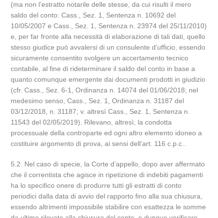
(ma non l’estratto notarile delle stesse, da cui risulti il mero
saldo del conto: Cass., Sez. 1, Sentenza n. 10692 del
10/05/2007 e Cass., Sez. 1, Sentenza n. 23974 del 25/11/2010)
e, per far fronte alla necessità di elaborazione di tali dati, quello
stesso giudice può avvalersi di un consulente d’ufficio, essendo
sicuramente consentito svolgere un accertamento tecnico
contabile, al fine di rideterminare il saldo del conto in base a
quanto comunque emergente dai documenti prodotti in giudizio
(cfr. Cass., Sez. 6-1, Ordinanza n. 14074 del 01/06/2018; nel
medesimo senso, Cass., Sez. 1, Ordinanza n. 31187 del
03/12/2018, n. 31187; v. altresì Cass., Sez. 1, Sentenza n.
11543 del 02/05/2019). Rilevano, altresì, la condotta
processuale della controparte ed ogni altro elemento idoneo a
costituire argomento di prova, ai sensi dell’art. 116 c.p.c..
5.2. Nel caso di specie, la Corte d’appello, dopo aver affermato
che il correntista che agisce in ripetizione di indebiti pagamenti
ha lo specifico onere di produrre tutti gli estratti di conto
periodici dalla data di avvio del rapporto fino alla sua chiusura,
essendo altrimenti impossibile stabilire con esattezza le somme
da ultimo rilevate alla chiusura del conto, e dunque verificare