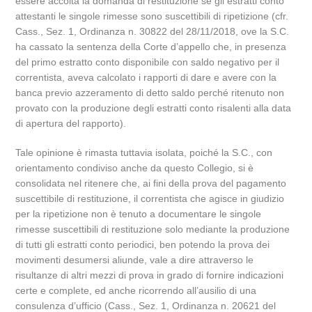
essere accolta la domanda di restituzione se gli estratti conto
attestanti le singole rimesse sono suscettibili di ripetizione (cfr.
Cass., Sez. 1, Ordinanza n. 30822 del 28/11/2018, ove la S.C.
ha cassato la sentenza della Corte d’appello che, in presenza
del primo estratto conto disponibile con saldo negativo per il
correntista, aveva calcolato i rapporti di dare e avere con la
banca previo azzeramento di detto saldo perché ritenuto non
provato con la produzione degli estratti conto risalenti alla data
di apertura del rapporto).
Tale opinione è rimasta tuttavia isolata, poiché la S.C., con
orientamento condiviso anche da questo Collegio, si è
consolidata nel ritenere che, ai fini della prova del pagamento
suscettibile di restituzione, il correntista che agisce in giudizio
per la ripetizione non è tenuto a documentare le singole
rimesse suscettibili di restituzione solo mediante la produzione
di tutti gli estratti conto periodici, ben potendo la prova dei
movimenti desumersi aliunde, vale a dire attraverso le
risultanze di altri mezzi di prova in grado di fornire indicazioni
certe e complete, ed anche ricorrendo all’ausilio di una
consulenza d’ufficio (Cass., Sez. 1, Ordinanza n. 20621 del