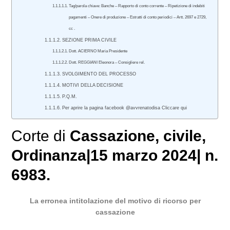
Tag/parola chiave: Banche – Rapporto di conto corrente – Ripetizione di indebiti
pagamenti – Onere di produzione – Estratti di conto periodici – Artt. 2697 e 2729,
cc .
SEZIONE PRIMA CIVILE
Dott. ACIERNO Maria Presidente
Dott. REGGIANI Eleonora – Consigliere rel.
SVOLGIMENTO DEL PROCESSO
MOTIVI DELLA DECISIONE
P.Q.M.
Per aprire la pagina facebook @avvrenatodisa Cliccare qui
Corte di
Cassazione
,
civile
,
Ordinanza|15 marzo 2024| n.
6983.
La erronea intitolazione del motivo di ricorso per
cassazione