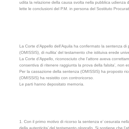
udita la relazione della causa svolta nella pubblica udienza
lette le conclusioni del P.M. in persona del Sostituto Procura
La Corte d’Appello dell’Aquila ha confermato la sentenza di p
(OMISSIS), di nullita’ del testamento che istituiva erede uni
La Corte d’Appello, riconosciuto che l’attore aveva corret
consentiva di ritenere raggiunta la prova della falsita’, non e
Per la cassazione della sentenza (OMISSIS) ha proposto rico
(OMISSIS) ha resistito con controricorso.
Le parti hanno depositato memoria.
1. Con il primo motivo di ricorso la sentenza e’ cesurata ne
della autenticita’ del testamento olografo. Si sostiene che l’