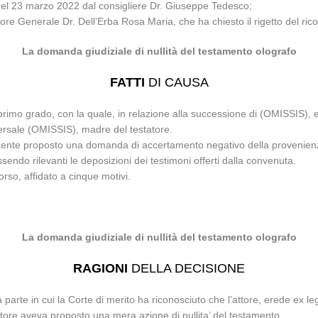
 del 23 marzo 2022 dal consigliere Dr. Giuseppe Tedesco;
tore Generale Dr. Dell’Erba Rosa Maria, che ha chiesto il rigetto del rico
La domanda giudiziale di nullità del testamento olografo
FATTI
DI CAUSA
rimo grado, con la quale, in relazione alla successione di (OMISSIS), e’
versale (OMISSIS), madre del testatore.
tamente proposto una domanda di accertamento negativo della provenien
ssendo rilevanti le deposizioni dei testimoni offerti dalla convenuta.
rso, affidato a cinque motivi.
La domanda giudiziale di nullità del testamento olografo
RAGIONI
DELLA DECISIONE
lla parte in cui la Corte di merito ha riconosciuto che l’attore, erede 
attore aveva proposto una mera azione di nullita’ del testamento.