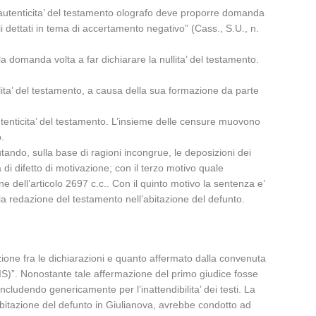
 l’autenticita’ del testamento olografo deve proporre domanda
i dettati in tema di accertamento negativo” (Cass., S.U., n.
n la domanda volta a far dichiarare la nullita’ del testamento.
llita’ del testamento, a causa della sua formazione da parte
 autenticita’ del testamento. L’insieme delle censure muovono
o.
utando, sulla base di ragioni incongrue, le deposizioni dei
i difetto di motivazione; con il terzo motivo quale
 dell’articolo 2697 c.c.. Con il quinto motivo la sentenza e’
alla redazione del testamento nell’abitazione del defunto.
zione fra le dichiarazioni e quanto affermato dalla convenuta
SSIS)”. Nonostante tale affermazione del primo giudice fosse
ludendo genericamente per l’inattendibilita’ dei testi. La
abitazione del defunto in Giulianova, avrebbe condotto ad