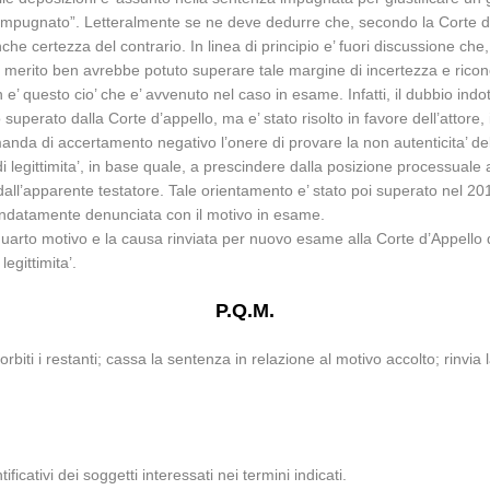
 impugnato”. Letteralmente se ne deve dedurre che, secondo la Corte d’A
he certezza del contrario. In linea di principio e’ fuori discussione c
e di merito ben avrebbe potuto superare tale margine di incertezza e ricon
e’ questo cio’ che e’ avvenuto nel caso in esame. Infatti, il dubbio indot
superato dalla Corte d’appello, ma e’ stato risolto in favore dell’attore, i
omanda di accertamento negativo l’onere di provare la non autenticita’ 
 legittimita’, in base quale, a prescindere dalla posizione processuale 
dall’apparente testatore. Tale orientamento e’ stato poi superato nel 20
 fondatamente denunciata con il motivo in esame.
uarto motivo e la causa rinviata per nuovo esame alla Corte d’Appello d
egittimita’.
P.Q.M.
orbiti i restanti; cassa la sentenza in relazione al motivo accolto; rinvia
ificativi dei soggetti interessati nei termini indicati.