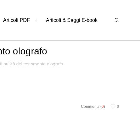
Articoli PDF
Articoli & Saggi E-book
nto olografo
 nullità del testamento olografo
Comments (
0
)
0