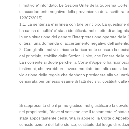
Il motivo e’ infondato. Le Sezioni Unite della Suprema Corte 
di accertamento negativo della provenienza della scrittura, e 
12307/2015).
1.1. La sentenza e’ in linea con tale principio. La questione de
La causa di nullita’ e’ stata identificata nel difetto di autogra
In una situazione del genere l’interpretazione operata dalla 
di terzi, una domanda di accertamento negativo dell’autentici
2. Con gli altri motivi di ricorso la ricorrente censura la de
dal principio, stabilito dalle Sezioni Unite, che l’onere della
La ricorrente si duole perche’ la Corte d’Appello ha riconosci
testimoni, che avrebbero invece meritato ben altra considera
violazione delle regole che debbono presiedere alla valutazio
censurata per omesso esame di fatti decisivi, costituiti dalle
Si rappresenta che il primo giudice, nel giustificare la deva
nei propri scritti, “dove si sostiene che il testamento e’ st
stata appositamente censurata in appello, la Corte d’Appello
considerazione del fatto storico, costituito dal luogo di re