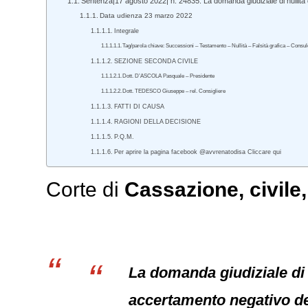
Sentenza|17 agosto 2022| n. 24835. La domanda giudiziale di nullità
Data udienza 23 marzo 2022
Integrale
Tag/parola chiave: Successioni – Testamento – Nullità – Falsità grafica – Consu
SEZIONE SECONDA CIVILE
Dott. D’ASCOLA Pasquale – Presidente
Dott. TEDESCO Giuseppe – rel. Consigliere
FATTI DI CAUSA
RAGIONI DELLA DECISIONE
P.Q.M.
Per aprire la pagina facebook @avvrenatodisa Cliccare qui
Corte di
Cassazione
,
civile
La domanda giudiziale di 
accertamento negativo del