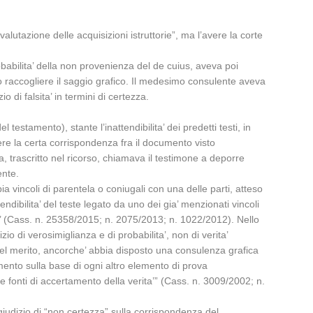
lutazione delle acquisizioni istruttorie”, ma l’avere la corte
babilita’ della non provenienza del de cuius, aveva poi
o raccogliere il saggio grafico. Il medesimo consulente aveva
 di falsita’ in termini di certezza.
estamento), stante l’inattendibilita’ dei predetti testi, in
ere la certa corrispondenza fra il documento visto
a, trascritto nel ricorso, chiamava il testimone a deporre
ente.
ia vincoli di parentela o coniugali con una delle parti, atteso
endibilita’ del teste legato da uno dei gia’ menzionati vincoli
ita’ (Cass. n. 25358/2015; n. 2075/2013; n. 1022/2012). Nello
o di verosimiglianza e di probabilita’, non di verita’
 del merito, ancorche’ abbia disposto una consulenza grafica
imento sulla base di ogni altro elemento di prova
 fonti di accertamento della verita’” (Cass. n. 3009/2002; n.
 giudizio di “non certezza” sulla corrispondenza del