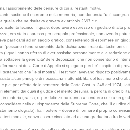
na l’assorbimento delle censure di cui ai restanti motivi.
uanto sostiene il ricorrente nella memoria, non denuncia “un’incongrua va
da quella che ne risultava gravata ex articolo 2697 c.c..
onsulente tecnico, il quale, dopo avere espresso un giudizio di alta pro
ertezza, era stata espressa per scrupolo professionale, non avendo potut
eva parificarsi ad un saggio grafico, consentendo di esprimere un giudizio
non “possono ritenersi smentite dalle dichiarazioni rese dai testimoni di
 quali hanno riferito di aver assistito personalmente alla redazione del t
a sottacere la genericita’ delle deposizioni che non consentono di riten
affermazioni della Corte d’Appello si spiegano perche’ il capitolo di prov
 il testamento che “le si mostra”. I testimoni avevano risposto positivam
ssiste alcun principio di necessaria inattendibilita’ del testimone che abb
7 c.p.c. per effetto della sentenza della Corte Cost. n. 248 del 1974, l’att
ori elementi dai quali il giudice del merito desuma la perdita di credibil
n materia grafica, e’ per definizione idonea a condurre solo a un giudizi
o, consolidato nella giurisprudenza della Suprema Corte, che “il giudice
testamento olografo), ha il potere – dovere di formare il proprio convinc
 testimoniale, senza essere vincolato ad alcuna graduatoria fra le varie
 delle deposizioni e’ assunto nella sentenza impugnata per giustificare un