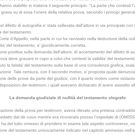
hanno stabilito in materia il seguente principio: “La parte che contesti
grava su di essa l’onere della relativa prova, secondo i principi general
l difetto di autografia e’ stata sollevata dall’attore in via principale co
fia del testamento.
Corte d’Appello, nella parte in cui ha ravvisato nella deduzione della nu
ta’ del testamento, e’ giuridicamente corretta.
cisione positiva sulla domanda dell’attore, di accertamento del difetto di
 prova deve gravare in capo a colui che contesti la validita’ del testament
uto la falsita’ del testamento sulla base di una consulenza grafica, sval
zione. Tale censura, con il secondo motivo, e’ proposta quale denuncia d
ne delle prove da parte del giudice; con il quarto motivo come violazione
 deposizioni dei testimoni, i quali avevano dichiarato di avere assistito 
La domanda giudiziale di nullità del testamento olografo
lutazione della prova per testimoni, aveva rilevato una pretesa contraddi
ata redatto dal de cuius mentre era ricoverato presso l’ospedale di (OMI
 ha del tutto omesso di prendere in esame tale aspetto controverso, conc
dazione del testamento univocamente indicato nel capitolo ammesso nell’