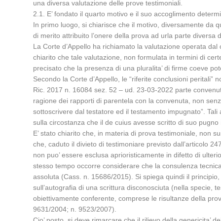
una diversa valutazione delle prove testimoniali.
2.1. E’ fondato il quarto motivo e il suo accoglimento determi
In primo luogo, si chiarisce che il motivo, diversamente da q
di merito attribuito l’onere della prova ad urla parte diversa 
La Corte d’Appello ha richiamato la valutazione operata dal c
chiarito che tale valutazione, non formulata in termini di c
precisato che la presenza di una pluralita’ di firme coeve pot
Secondo la Corte d’Appello, le “riferite conclusioni peritali” 
Ric. 2017 n. 16084 sez. 52 – ud. 23-03-2022 parte convenuta (i
ragione dei rapporti di parentela con la convenuta, non senz
sottoscrivere dal testatore ed il testamento impugnato”. Tali 
sulla circostanza che il de cuius avesse scritto di suo pugno
E’ stato chiarito che, in materia di prova testimoniale, non su
che, caduto il divieto di testimoniare previsto dall’articolo 24
non puo’ essere esclusa aprioristicamente in difetto di ulteri
stesso tempo occorre considerare che la consulenza tecnica, i
assoluta (Cass. n. 15686/2015). Si spiega quindi il principi
sull’autografia di una scrittura disconosciuta (nella specie, 
obiettivamente conferente, comprese le risultanze della prova
9631/2004; n. 9523/2007).
Cio’ posto, si deve rimarcare che il rilievo della genericita’