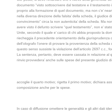
documento “visto sottoscrivere dal testatore e il testamento
proprio alla formazione di quel documento, ma non c’e’ neanc
nella diversa direzione della falsita’ della scheda, il giudic
convincimento” circa la non autenticita’ della scheda. Ma non 
avere visto il defunto scrivere “quel testamento”, non e’ stato 
Unite, secondo il quale e’ carico di chi abbia proposto la d
riecheggia il precedente orientamento della giurisprudenza di
dell’olografo l’onere di provare la provenienza della scheda 
questo senso sussiste la violazione dell’articolo 2697 c.c.,
La sentenza, pertanto, deve essere cassata in relazione al q
rinvio:provvedera’ anche sulle spese del presente giudizio di l
accoglie il quarto motivo; rigetta il primo motivo; dichiara ass
composizione anche per le spese.
In caso di diffusione omettere le generalità e gli altri dati ident