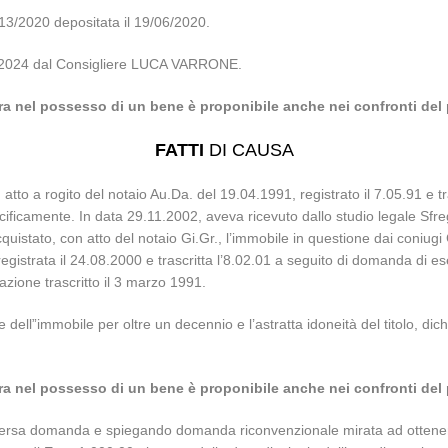
3/2020 depositata il 19/06/2020.
/05/2024 dal Consigliere LUCA VARRONE.
a nel possesso di un bene è proponibile anche nei confronti del
FATTI
DI CAUSA
atto a rogito del notaio Au.Da. del 19.04.1991, registrato il 7.05.91 e t
acificamente. In data 29.11.2002, aveva ricevuto dallo studio legale Sfr
quistato, con atto del notaio Gi.Gr., l’immobile in questione dai coniugi
registrata il 24.08.2000 e trascritta l’8.02.01 a seguito di domanda di e
itazione trascritto il 3 marzo 1991.
 dell”immobile per oltre un decennio e l’astratta idoneità del titolo, dic
a nel possesso di un bene è proponibile anche nei confronti del
avversa domanda e spiegando domanda riconvenzionale mirata ad ottenere i