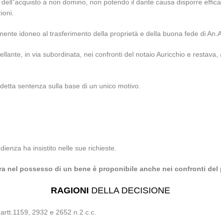
to dell”acquisto a non domino, non potendo il dante causa disporre effi
ioni.
tamente idoneo al trasferimento della proprietà e della buona fede di An.
nte, in via subordinata, nei confronti del notaio Auricchio e restava, al
detta sentenza sulla base di un unico motivo.
ienza ha insistito nelle sue richieste.
a nel possesso di un bene è proponibile anche nei confronti del
RAGIONI
DELLA DECISIONE
i artt.1159, 2932 e 2652 n.2 c.c.