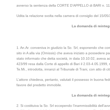
avverso la sentenza della CORTE D’APPELLO di BARI n. 111
Udita la relazione svolta nella camera di consiglio del 15
La domanda di reintegr
1. An.Ar. conveniva in giudizio la So. Srl, esponendo che con 
sito in A alla via (Omissis) che aveva iniziato a possedere p
stato informato che detta società, in data 10.10.02, aveva ac
423/99 resa dalla Corte di appello di Bari il 2.03-4.05.1999, 
Te.Mi., introdotta, innanzi al Tribunale di Trani, con atto di c
L’attore chiedeva, pertanto, valutati il possesso in buona fede
favore del predetto immobile.
La domanda di reintegr
2. Si costituiva la So. Srl eccependo l’inammissibilità dell’