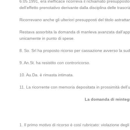
6.05.1991, era inefficace ricorreva il richiamato presuppos
dell’effetto prenotativo derivante dalla disciplina delle trascriz
Ricorrevano anche gli ulteriori presupposti del titolo astrat
Restava assorbita la domanda di manleva avanzata dall’appella
unicamente in punto di spese.
8. So. Srl ha proposto ricorso per cassazione avverso la sud
9. An.St. ha resistito con controricorso.
10. Au.Da. è rimasta intimata.
11. La ricorrente con memoria depositata in prossimità dell’ud
La domanda di reintegr
1. Il primo motivo di ricorso è così rubricato: violazione degl