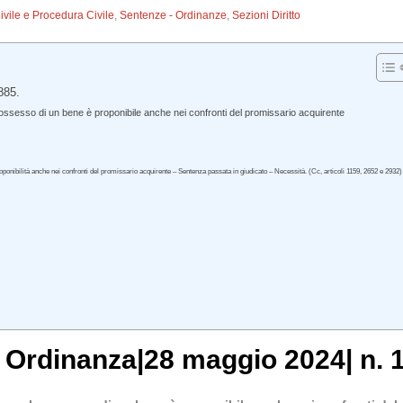
Civile e Procedura Civile
,
Sentenze - Ordinanze
,
Sezioni Diritto
885.
ssesso di un bene è proponibile anche nei confronti del promissario acquirente
nibilità anche nei confronti del promissario acquirente – Sentenza passata in giudicato – Necessità. (Cc, articoli 1159, 2652 e 2932)
, Ordinanza|28 maggio 2024| n. 