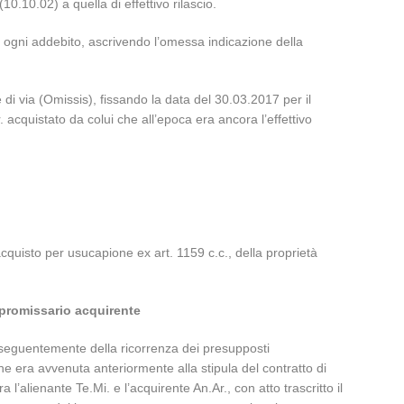
10.10.02) a quella di effettivo rilascio.
va ogni addebito, ascrivendo l’omessa indicazione della
 di via (Omissis), fissando la data del 30.03.2017 per il
 acquistato da colui che all’epoca era ancora l’effettivo
acquisto per usucapione ex art. 1159 c.c., della proprietà
 promissario acquirente
onseguentemente della ricorrenza dei presupposti
he era avvenuta anteriormente alla stipula del contratto di
alienante Te.Mi. e l’acquirente An.Ar., con atto trascritto il