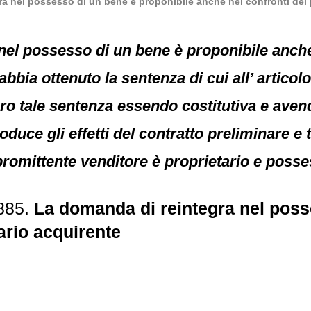
a nel possesso di un bene è proponibile anche nei confronti del
nel possesso di un bene è proponibile anche
bbia ottenuto la sentenza di cui all’ articol
ero tale sentenza essendo costitutiva e avend
duce gli effetti del contratto preliminare e 
 promittente venditore è proprietario e poss
4885.
La domanda di reintegra nel poss
ario acquirente