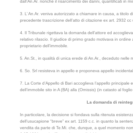
dall’An.Ar. nonché il risarcimento dei danni, quantificati in mi
3. L’ An.Ar. veniva autorizzato a chiamare in causa, a titolo 
precedente trascrizione dell’atto di citazione ex art. 2932 c
4. Il Tribunale rigettava la domanda dell’attore ed accogliev
relativo rilascio. Il giudice di primo grado motivava in ordin
proprietario dell’immobile.
5. An.St., in qualità di unica erede di An.Ar., deceduto nel
6. So. Srl resisteva in appello e proponeva appello incidenta
7. La Corte d’Appello di Bari accoglieva l’appello principale 
dell’immobile sito in A (BA) alla (Omissis) (in catasto al fogli
La domanda di reintegr
In particolare, la decisione si fondava sulla ritenuta esist
dell’usucapione “breve” ex art. 1159 c.c. in quanto la senten
vendita da parte di Te.Mi. che, dunque, a quel momento non po