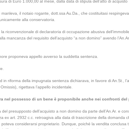
sura di Euro 1.000,00 al mese, dalla data di stipula dell’atto di acquisto (
di manleva, il notaio rogante, dott.ssa Au.Da., che costituitasi respinge
c unicamente alla conservatoria.
a la riconvenzionale di declaratoria di occupazione abusiva dell’immobile
e alla mancanza del requisito dell’acquisto “a non domino” avendo l’An.Ar.
le more proponeva appello avverso la suddetta sentenza.
le.
ed in riforma della impugnata sentenza dichiarava, in favore di An.St., l’
o Omissis), rigettava l’appello incidentale.
a nel possesso di un bene è proponibile anche nei confronti del
enza del presupposto dell’acquisto a non domino da parte dell’An.Ar. e c
za ex art. 2932 c.c. retroagiva alla data di trascrizione della domanda c
teva considerarsi proprietario. Dunque, poiché la vendita conclusa tra l’