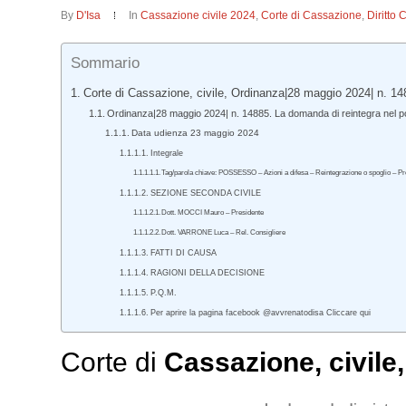
By
D'Isa
In
Cassazione civile 2024
,
Corte di Cassazione
,
Diritto 
Sommario
Corte di Cassazione, civile, Ordinanza|28 maggio 2024| n. 14
Ordinanza|28 maggio 2024| n. 14885. La domanda di reintegra nel po
Data udienza 23 maggio 2024
Integrale
Tag/parola chiave: POSSESSO – Azioni a difesa – Reintegrazione o spoglio – Propo
SEZIONE SECONDA CIVILE
Dott. MOCCI Mauro – Presidente
Dott. VARRONE Luca – Rel. Consigliere
FATTI DI CAUSA
RAGIONI DELLA DECISIONE
P.Q.M.
Per aprire la pagina facebook @avvrenatodisa Cliccare qui
Corte di
Cassazione
,
civile