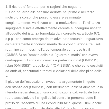
1. Il ricorso e’ fondato, per le ragioni che seguono.
2. Con riguardo alle censure dedotte nel primo e nel terzo
motivo di ricorso, che possono essere esaminate
congiuntamente, va rilevato che la motivazione dell’ordinanza
impugnata si rivela effettivamente carente e incongrua rispetto
all’oggetto dell’istanza formulata dal ricorrente ex articolo 671
c.p.p., che come emerge dal relativo dato testuale – riguardava
dichiaratamente il riconoscimento della continuazione tra i soli
reati-fine commessi nell’arco temporale compreso tra il
(OMISSIS) nell’ambito della c.d. “guerra di mafia” che aveva
contrapposto il sodalizio criminale partecipato dal (OMISSIS)
(clan (OMISSIS)) a quello dei “(OMISSIS)”, e che sono costituiti
da omicidi, consumati e tentati e violazioni della disciplina delle
armi.
Il giudice dell’esecuzione, invece, ha argomentato il rigetto
dell’istanza del (OMISSIS) con riferimento, essenzialmente, alla
ritenuta insussistenza di una continuazione c.d. verticale tra il
reato associativo e i singoli delitti contro la persona, sotto il
profilo dell’assenza di una riconducibilita’ di questi ultimi, anche
ove commessi nell’ambito delle attivita’ del clan mafioso e