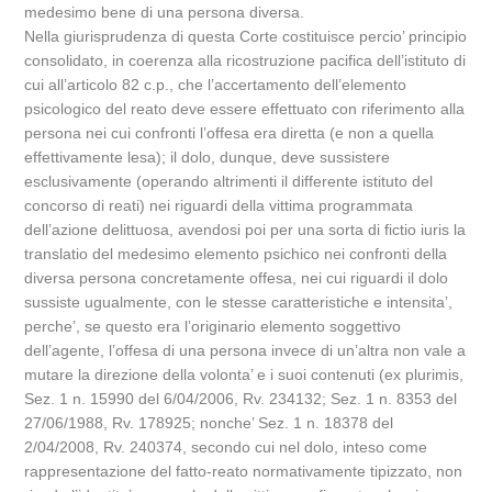
medesimo bene di una persona diversa.
Nella giurisprudenza di questa Corte costituisce percio’ principio
consolidato, in coerenza alla ricostruzione pacifica dell’istituto di
cui all’articolo 82 c.p., che l’accertamento dell’elemento
psicologico del reato deve essere effettuato con riferimento alla
persona nei cui confronti l’offesa era diretta (e non a quella
effettivamente lesa); il dolo, dunque, deve sussistere
esclusivamente (operando altrimenti il differente istituto del
concorso di reati) nei riguardi della vittima programmata
dell’azione delittuosa, avendosi poi per una sorta di fictio iuris la
translatio del medesimo elemento psichico nei confronti della
diversa persona concretamente offesa, nei cui riguardi il dolo
sussiste ugualmente, con le stesse caratteristiche e intensita’,
perche’, se questo era l’originario elemento soggettivo
dell’agente, l’offesa di una persona invece di un’altra non vale a
mutare la direzione della volonta’ e i suoi contenuti (ex plurimis,
Sez. 1 n. 15990 del 6/04/2006, Rv. 234132; Sez. 1 n. 8353 del
27/06/1988, Rv. 178925; nonche’ Sez. 1 n. 18378 del
2/04/2008, Rv. 240374, secondo cui nel dolo, inteso come
rappresentazione del fatto-reato normativamente tipizzato, non