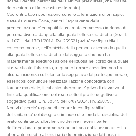
ricade l’identita’ personale della vittima prefigurata, che rimane
dato esterno al fatto costituente reato).
Coerenti a tale ricostruzione sono le affermazioni di principio,
tratte da questa Corte, per cui l’aggravante della
premeditazione e’ compatibile col reato commesso in danno di
persona diversa da quella alla quale l’offesa era diretta (Sez. 1
n. 16711 del 17/01/2014, Rv. 259521) ed e’ configurabile il
concorso morale, nell’omicidio della persona diversa da quella
alla quale l’offesa era diretta, del soggetto che non ha
materialmente eseguito l’azione delittuosa nel corso della quale
si e’ verificata l’aberratio, in quanto l’errore esecutivo non ha
alcuna incidenza sull’elemento soggettivo del partecipe morale,
essendosi comunque realizzata l’azione concordata con
l’autore materiale, il cui esito aberrante e’ privo di rilevanza ai
fini della qualificazione del reato sotto il profilo oggettivo e
soggettivo (Sez. 1 n. 38549 dell’8/07/2014, Rv. 260797).
Non vi e’ percio’ ragione di negare la configurabilita’
dell’unitarieta’ del disegno criminoso che fonda la disciplina del
reato continuato, allorche’ uno dei reati facenti parte
dell’ideazione e programmazione unitaria abbia avuto un esito
aberrante rispetto all’originaria determinazione delittuosa, in