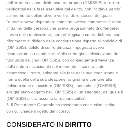
dell’erronea azione delittuosa era proprio (OMISSIS) e l’errore,
verificatosi nella fase esecutiva del delitto, non incideva percio’
sul momento deliberativo e volitivo dello stesso, del quale
l’autore doveva rispondere come se avesse commesso il reato
in danno della persona che aveva programmato di offendere;
– vizio della motivazione, perche’ illogica e contraddittoria, con
riferimento al diniego della continuazione rispetto all’omicidio di
(OMISSIS), delitto di cui l’ordinanza impugnata aveva
riconosciuto la riconducibilita’ alla strategia di eliminazione dei
fuoriusciti dal clan (OMISSIS), con conseguente irrilevanza
della natura occasionale del momento in cui era stato
commesso il reato, attinente alla fase della sua esecuzione e
non a quella della sua ideazione, originaria e comune alla
deliberazione di uccidere (OMISSIS), tanto che il (OMISSIS)
era gia’ stato oggetto nell'(OMISSIS) di un attentato, del quale il
(OMISSIS) si era assunto la responsabilita’.
3. Il Procuratore Generale ha rassegnato conclusioni scritte,
con cui chiede il rigetto del ricorso.
CONSIDERATO IN
DIRITTO