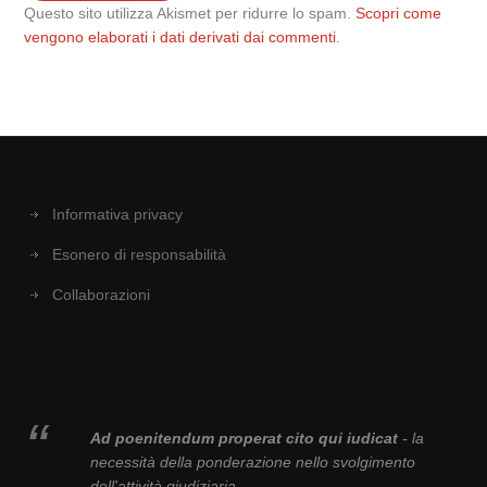
Questo sito utilizza Akismet per ridurre lo spam.
Scopri come
vengono elaborati i dati derivati dai commenti
.
Informativa privacy
Esonero di responsabilità
Collaborazioni
Ad poenitendum properat cito qui iudicat
- la
necessità della ponderazione nello svolgimento
dell'attività giudiziaria