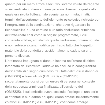
quanto per un mero errore esecutivo l’evento voluto dall’agente
si sia verificato in danno di una persona diversa da quella alla
quale era rivolta l’offesa: tale evenienza non muta, infatti, i
termini dell’accertamento dell’elemento psicologico richiesto per
l’integrazione della continuazione, che deve riguardare la
riconducibilita’ a una comune e unitaria risoluzione criminosa
del fatto-reato cosi’ come in origine programmato, il cui
contenuto volitivo, attuativo di quella risoluzione, rimane uguale
e non subisce alcuna modifica per il solo fatto che l’oggetto
materiale della condotta e’ accidentalmente caduto su una
persona diversa.
L’ordinanza impugnata e’ dunque incorsa nell’errore di diritto
lamentato dal ricorrente, laddove ha escluso la configurabilita’
dell’identita’ di disegno criminoso tra i fatti delittuosi in danno di
(OMISSIS) e l’omicidio di (OMISSIS) e (OMISSIS)
(accertatamente uccisi per un errore di persona nel contesto
della sequenza criminosa finalizzata all’uccisione del
(OMISSIS), il cui omicidio aveva costituito l’epilogo di una serie
di attentati in suo danno nei quali erano rimasti incidentalmente
coinvolti il (OMISSIS) e il (OMISSIS), cosi’ come emerge