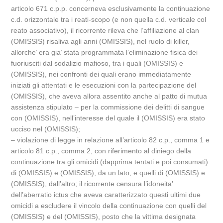
articolo 671 c.p.p. concerneva esclusivamente la continuazione
c.d. orizzontale tra i reati-scopo (e non quella c.d. verticale col
reato associativo), il ricorrente rileva che l’affiliazione al clan
(OMISSIS) risaliva agli anni (OMISSIS), nel ruolo di killer,
allorche’ era gia’ stata programmata l’eliminazione fisica dei
fuoriusciti dal sodalizio mafioso, tra i quali (OMISSIS) e
(OMISSIS), nei confronti dei quali erano immediatamente
iniziati gli attentati e le esecuzioni con la partecipazione del
(OMISSIS), che aveva allora assentito anche al patto di mutua
assistenza stipulato – per la commissione dei delitti di sangue
con (OMISSIS), nell’interesse del quale il (OMISSIS) era stato
ucciso nel (OMISSIS);
– violazione di legge in relazione all’articolo 82 c.p., comma 1 e
articolo 81 c.p., comma 2, con riferimento al diniego della
continuazione tra gli omicidi (dapprima tentati e poi consumati)
di (OMISSIS) e (OMISSIS), da un lato, e quelli di (OMISSIS) e
(OMISSIS), dall’altro; il ricorrente censura l’idoneita’
dell’aberratio ictus che aveva caratterizzato questi ultimi due
omicidi a escludere il vincolo della continuazione con quelli del
(OMISSIS) e del (OMISSIS), posto che la vittima designata