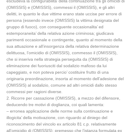
escludeva la configurabilita’ della continuazione tra gli omicidi di
(OMISSIS) e (OMISSIS), commessi il (OMISSIS), e gli altri
delitti, in quanto le due vittime erano state uccise per errore di
persona (essendo invece (OMISSIS) la vittima designata del
gruppo di fuoco), con conseguente occasionalita’ ed
estemporaneita’ della relativa azione criminosa; giudicava
parimenti occasionale e contingente, quanto al momento della
sua attuazione e all’insorgenza della relativa determinazione
delittuosa, l’omicidio di (OMISSIS), commesso il (OMISSIS),
che si inseriva nella strategia perseguita da (OMISSIS) di
eliminazione dei fuoriusciti dal sodalizio mafioso da lui
capeggiato, e non poteva percio’ costituire frutto di una
originaria preordinazione, insorta al momento dell’adesione del
(OMISSIS) al sodalizio, comune ad altri omicidi dallo stesso
commessi per ragioni diverse.
2. Ricorre per cassazione (OMISSIS), a mezzo del difensore,
deducendo tre motivi di doglianza, coi quali lamenta:
– erronea applicazione delle norme sulla continuazione e
illogicita’ della motivazione, con riguardo al diniego del
riconoscimento del vincolo ex articolo 81 c.p. relativamente
all’omicidio di (OMISSIS); premesso che l’istanza formulata ex