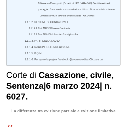
Differenze – Presupposti. (Cc, articoli 1483, 1484 e 1489) Servitù coattiva di
passaggio – Contratto di compravendita immobiliare – Domanda di risarcimento
– Diritto di servitù in favore di un fondo vicino – Art. 1489 cc
SEZIONE SECONDA CIVILE
Dott. MOCCI Mauro – Presidente
Dott. MONDINI Antonio – Consigliere-Rel.
FATTI DELLA CAUSA
RAGIONI DELLA DECISIONE
P.Q.M.
Per aprire la pagina facebook @avvrenatodisa Cliccare qui
Corte di
Cassazione
,
civile
,
Sentenza|6 marzo 2024| n.
6027.
La differenza tra evizione parziale e evizione limitativa