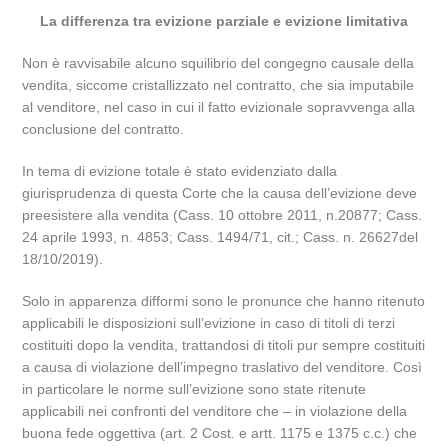
La differenza tra evizione parziale e evizione limitativa
Non è ravvisabile alcuno squilibrio del congegno causale della
vendita, siccome cristallizzato nel contratto, che sia imputabile
al venditore, nel caso in cui il fatto evizionale sopravvenga alla
conclusione del contratto.
In tema di evizione totale è stato evidenziato dalla
giurisprudenza di questa Corte che la causa dell’evizione deve
preesistere alla vendita (Cass. 10 ottobre 2011, n.20877; Cass.
24 aprile 1993, n. 4853; Cass. 1494/71, cit.; Cass. n. 26627del
18/10/2019).
Solo in apparenza difformi sono le pronunce che hanno ritenuto
applicabili le disposizioni sull’evizione in caso di titoli di terzi
costituiti dopo la vendita, trattandosi di titoli pur sempre costituiti
a causa di violazione dell’impegno traslativo del venditore. Così
in particolare le norme sull’evizione sono state ritenute
applicabili nei confronti del venditore che – in violazione della
buona fede oggettiva (art. 2 Cost. e artt. 1175 e 1375 c.c.) che