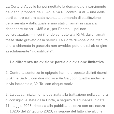
La Corte di Appello ha poi rigettato la domanda di risarcimento
dei danni proposta da Gi.An. e Sa.Ri. contro Ri.Al. – una delle
parti contro cui era stata avanzata domanda di costituzione
della servitù – dalla quale erano stati chiamati in causa a
rispondere ex art. 1485 c.c., per l’ipotesi – poi non
concretizzatasi – in cui il fondo venduto alla Ri.Al. dai chiamati
fosse stato gravato dalla servitù. La Corte di Appello ha ritenuto
che la chiamata in garanzia non avrebbe potuto dirsi ab origine
assolutamente “ingiustificata”.
La differenza tra evizione parziale e evizione limitativa
2. Contro la sentenza in epigrafe hanno proposto distinti ricorsi,
Gi.An. e Sa.Ri., con due motivi e Ve.Ga., con quattro motivi, e,
in via incidentale, Ve.Ta. con cinque motivi.
3. La causa, inizialmente destinata alla trattazione nella camera
di consiglio, è stata dalla Corte, a seguito di adunanza in data
11 maggio 2023, rimessa alla pubblica udienza con ordinanza
n. 18285 del 27 giugno 2023, in ragione del fatto che alcune