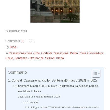
17 GIUGNO 2024
Comments (
0
)
0
By
D'Isa
In
Cassazione civile 2024
,
Corte di Cassazione
,
Diritto Civile e Procedura
Civile
,
Sentenze - Ordinanze
,
Sezioni Diritto
Sommario
Corte di Cassazione, civile, Sentenza|6 marzo 2024| n. 6027.
Sentenza|6 marzo 2024| n. 6027. La differenza tra evizione parziale
e evizione limitativa
Data udienza 27 febbraio 2024
Integrale
Tag/parola chiave: VENDITA – Garanzia – Vizi – Evizione parziale e limitativa –