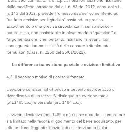
“L’art. 360, comma 1, n. 5, c.p.c., nella formulazione risultante
dalle modifiche introdotte dal d.l. n. 83 del 2012, conv. dalla L.
n. 143 del 2012, prevede T’omesso esame” come riferito ad
“un fatto decisivo per il giudizio” ossia ad un preciso
accadimento o una precisa circostanza in senso storico –
naturalistico, non assimilabile in alcun modo a “questioni” o
“argomentazioni” che, pertanto, risultano irrilevanti, con
conseguente inammissibilità delle censure irritualmente
formulate” (Cass. n. 2268 del 26/01/2022).
La differenza tra evizione parziale e evizione limitativa
4.2. Il secondo motivo di ricorso è fondato.
L’evizione consiste nel vittorioso intervento espropriativo o
rivendicativo di un terzo. Si distingue tra evizione totale
(art.1483 c.c.) e parziale (art. 1484 c.c.).
L’evizione limitativa (art. 1489 c.c.) ricorre quando il compratore
sia limitato nella facoltà di godimento del bene acquistato, per
effetto di confliggenti situazioni di cui i terzi sono titolari.