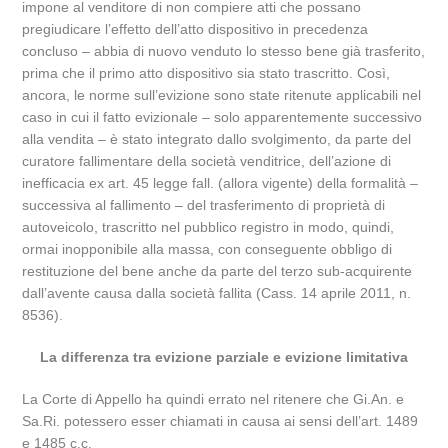
impone al venditore di non compiere atti che possano
pregiudicare l’effetto dell’atto dispositivo in precedenza
concluso – abbia di nuovo venduto lo stesso bene già trasferito,
prima che il primo atto dispositivo sia stato trascritto. Così,
ancora, le norme sull’evizione sono state ritenute applicabili nel
caso in cui il fatto evizionale – solo apparentemente successivo
alla vendita – è stato integrato dallo svolgimento, da parte del
curatore fallimentare della società venditrice, dell’azione di
inefficacia ex art. 45 legge fall. (allora vigente) della formalità –
successiva al fallimento – del trasferimento di proprietà di
autoveicolo, trascritto nel pubblico registro in modo, quindi,
ormai inopponibile alla massa, con conseguente obbligo di
restituzione del bene anche da parte del terzo sub-acquirente
dall’avente causa dalla società fallita (Cass. 14 aprile 2011, n.
8536).
La differenza tra evizione parziale e evizione limitativa
La Corte di Appello ha quindi errato nel ritenere che Gi.An. e
Sa.Ri. potessero esser chiamati in causa ai sensi dell’art. 1489
e 1485 c.c.