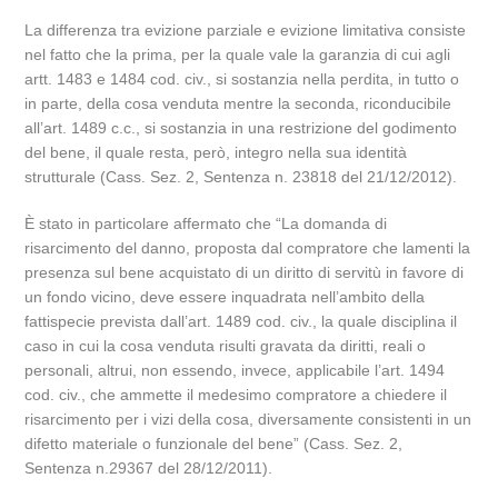
La differenza tra evizione parziale e evizione limitativa consiste
nel fatto che la prima, per la quale vale la garanzia di cui agli
artt. 1483 e 1484 cod. civ., si sostanzia nella perdita, in tutto o
in parte, della cosa venduta mentre la seconda, riconducibile
all’art. 1489 c.c., si sostanzia in una restrizione del godimento
del bene, il quale resta, però, integro nella sua identità
strutturale (Cass. Sez. 2, Sentenza n. 23818 del 21/12/2012).
È stato in particolare affermato che “La domanda di
risarcimento del danno, proposta dal compratore che lamenti la
presenza sul bene acquistato di un diritto di servitù in favore di
un fondo vicino, deve essere inquadrata nell’ambito della
fattispecie prevista dall’art. 1489 cod. civ., la quale disciplina il
caso in cui la cosa venduta risulti gravata da diritti, reali o
personali, altrui, non essendo, invece, applicabile l’art. 1494
cod. civ., che ammette il medesimo compratore a chiedere il
risarcimento per i vizi della cosa, diversamente consistenti in un
difetto materiale o funzionale del bene” (Cass. Sez. 2,
Sentenza n.29367 del 28/12/2011).