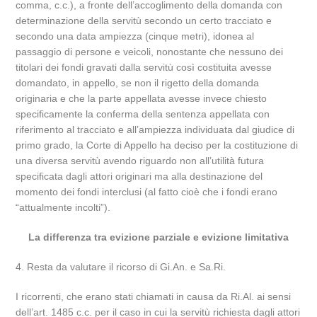
comma, c.c.), a fronte dell’accoglimento della domanda con
determinazione della servitù secondo un certo tracciato e
secondo una data ampiezza (cinque metri), idonea al
passaggio di persone e veicoli, nonostante che nessuno dei
titolari dei fondi gravati dalla servitù così costituita avesse
domandato, in appello, se non il rigetto della domanda
originaria e che la parte appellata avesse invece chiesto
specificamente la conferma della sentenza appellata con
riferimento al tracciato e all’ampiezza individuata dal giudice di
primo grado, la Corte di Appello ha deciso per la costituzione di
una diversa servitù avendo riguardo non all’utilità futura
specificata dagli attori originari ma alla destinazione del
momento dei fondi interclusi (al fatto cioè che i fondi erano
“attualmente incolti”).
La differenza tra evizione parziale e evizione limitativa
4. Resta da valutare il ricorso di Gi.An. e Sa.Ri.
I ricorrenti, che erano stati chiamati in causa da Ri.Al. ai sensi
dell’art. 1485 c.c. per il caso in cui la servitù richiesta dagli attori