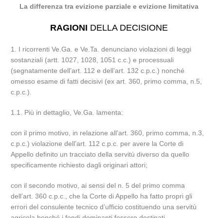
La differenza tra evizione parziale e evizione limitativa
RAGIONI
DELLA DECISIONE
1. I ricorrenti Ve.Ga. e Ve.Ta. denunciano violazioni di leggi
sostanziali (artt. 1027, 1028, 1051 c.c.) e processuali
(segnatamente dell’art. 112 e dell’art. 132 c.p.c.) nonché
omesso esame di fatti decisivi (ex art. 360, primo comma, n.5,
c.p.c.).
1.1. Più in dettaglio, Ve.Ga. lamenta:
con il primo motivo, in relazione all’art. 360, primo comma, n.3,
c.p.c.) violazione dell’art. 112 c.p.c. per avere la Corte di
Appello definito un tracciato della servitù diverso da quello
specificamente richiesto dagli originari attori;
con il secondo motivo, ai sensi del n. 5 del primo comma
dell’art. 360 c.p.c., che la Corte di Appello ha fatto propri gli
errori del consulente tecnico d’ufficio costituendo una servitù
agricola benché i fondi dominanti fossero destinati