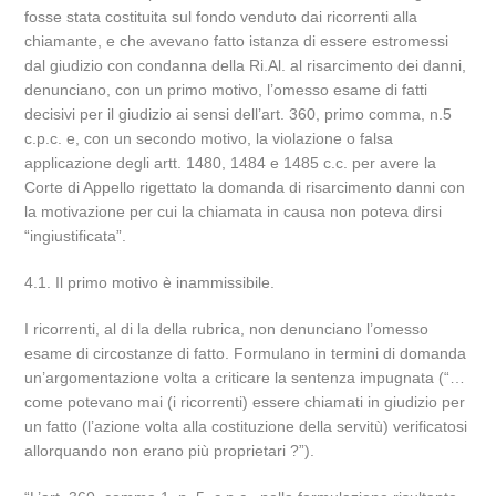
fosse stata costituita sul fondo venduto dai ricorrenti alla
chiamante, e che avevano fatto istanza di essere estromessi
dal giudizio con condanna della Ri.Al. al risarcimento dei danni,
denunciano, con un primo motivo, l’omesso esame di fatti
decisivi per il giudizio ai sensi dell’art. 360, primo comma, n.5
c.p.c. e, con un secondo motivo, la violazione o falsa
applicazione degli artt. 1480, 1484 e 1485 c.c. per avere la
Corte di Appello rigettato la domanda di risarcimento danni con
la motivazione per cui la chiamata in causa non poteva dirsi
“ingiustificata”.
4.1. Il primo motivo è inammissibile.
I ricorrenti, al di la della rubrica, non denunciano l’omesso
esame di circostanze di fatto. Formulano in termini di domanda
un’argomentazione volta a criticare la sentenza impugnata (“…
come potevano mai (i ricorrenti) essere chiamati in giudizio per
un fatto (l’azione volta alla costituzione della servitù) verificatosi
allorquando non erano più proprietari ?”).