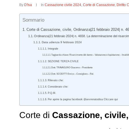
By
D'Isa
In
Cassazione civile 2024
,
Corte di Cassazione
,
Diritto 
Sommario
Corte di Cassazione, civile, Ordinanza|21 febbraio 2024| n. 4
Ordinanza|21 febbraio 2024| n. 4658. La determinazione del risarcimen
Data udienza 9 febbraio 2024
Integrale
Tag/parola chiave: Risarcimento del danno – Valutazione e liquidazione – Invali
SEZIONE TERZA CIVILE
Dott. TRAVAGLINO Giacomo – Presidente
Dott. SCODITTI Enrico – Consigliere – Rel.
Rilevato che:
Considerato che:
P.Q.M.
Per aprire la pagina facebook @avvrenatodisa Cliccare qui
Corte di
Cassazione
,
civile