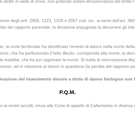
o di diritto in sede di rinvio, non potendo ostare all’osservanza del diri
one degli artt. 2056, 1223, 1226 e 2057 cod. civ., ai sensi dell’art. 360
ta del rapporto parentale, la decisione impugnata fa decorrere gli inter
to, la corte territoriale ha identificato l’evento di danno nella morte de
no, che ha perfezionato il fatto illecito, corrisponda alla morte, la dec
malattia, che ha poi cagionato la morte. Si tratta di retrocessione illegi
noso, ed in relazione al danno in questione (la perdita del rapporto pa
nazione del risarcimento dovuto a titolo di danno biologico iure 
P.Q.M.
ne ai motivi accolti; rinvia alla Corte di appello di Caltanisetta in div