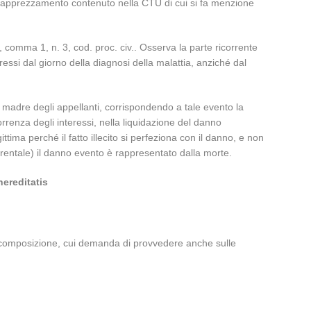
tto l’apprezzamento contenuto nella CTU di cui si fa menzione
, comma 1, n. 3, cod. proc. civ.. Osserva la parte ricorrente
essi dal giorno della diagnosi della malattia, anziché dal
lla madre degli appellanti, corrispondendo a tale evento la
orrenza degli interessi, nella liquidazione del danno
ttima perché il fatto illecito si perfeziona con il danno, e non
rentale) il danno evento è rappresentato dalla morte.
hereditatis
ersa composizione, cui demanda di provvedere anche sulle