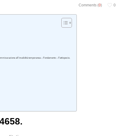
Comments (
0
)
0
 Commisurazione all’invalidità temporanea – Fondamento – Fattispecie.
 4658.