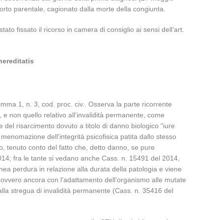
porto parentale, cagionato dalla morte della congiunta.
to fissato il ricorso in camera di consiglio ai sensi dell’art.
hereditatis
omma 1, n. 3, cod. proc. civ.. Osserva la parte ricorrente
, e non quello relativo all’invalidità permanente, come
 del risarcimento dovuto a titolo di danno biologico “iure
 menomazione dell’integrità psicofisica patita dallo stesso
, tenuto conto del fatto che, detto danno, se pure
2014; fra le tante si vedano anche Cass. n. 15491 del 2014,
anea perdura in relazione alla durata della patologia e viene
e, ovvero ancora con l’adattamento dell’organismo alle mutate
o alla stregua di invalidità permanente (Cass. n. 35416 del