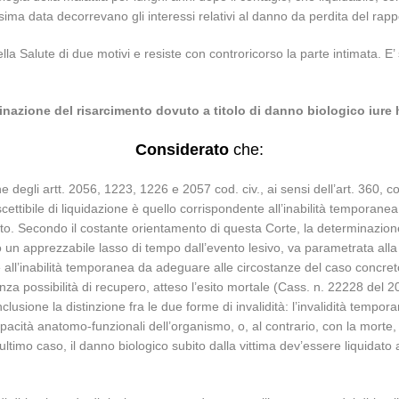
ima data decorrevano gli interessi relativi al danno da perdita del rap
a Salute di due motivi e resiste con controricorso la parte intimata. E’ sta
nazione del risarcimento dovuto a titolo di danno biologico iure 
Considerato
che:
e degli artt. 2056, 1223, 1226 e 2057 cod. civ., ai sensi dell’art. 360, c
ettibile di liquidazione è quello corrispondente all’inabilità temporanea
dato. Secondo il costante orientamento di questa Corte, la determinazione
o un apprezzabile lasso di tempo dall’evento lesivo, va parametrata alla
ll’inabilità temporanea da adeguare alle circostanze del caso concreto
za possibilità di recupero, atteso l’esito mortale (Cass. n. 22228 del 
usione la distinzione fra le due forme di invalidità: l’invalidità tempor
apacità anatomo-funzionali dell’organismo, o, al contrario, con la mort
e ultimo caso, il danno biologico subito dalla vittima dev’essere liquidat