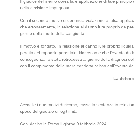
Il giudice del merito dovrà fare applicazione di tale principi
nella decisione impugnata.
Con il secondo motivo si denuncia violazione e falsa applicazi
che erroneamente, in relazione al danno iure proprio da perdi
giorno della morte della congiunta.
Il motivo è fondato. In relazione al danno iure proprio liquida
perdita del rapporto parentale. Nonostante che l’evento di dan
conseguenza, è stata retrocessa al giorno della diagnosi della 
con il compimento della mera condotta scissa dall’evento dan
La determi
Accoglie i due motivi di ricorso; cassa la sentenza in relazio
spese del giudizio di legittimità.
Così deciso in Roma il giorno 9 febbraio 2024.