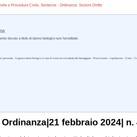
Civile e Procedura Civile
,
Sentenze - Ordinanze
,
Sezioni Diritto
658.
to dovuto a titolo di danno biologico iure hereditatis
dita’ personale – In genere danno biologico in caso di morte non immediata del danneggiato – Risarcimento – Liquidazione – Criteri –
, Ordinanza|21 febbraio 2024| n.