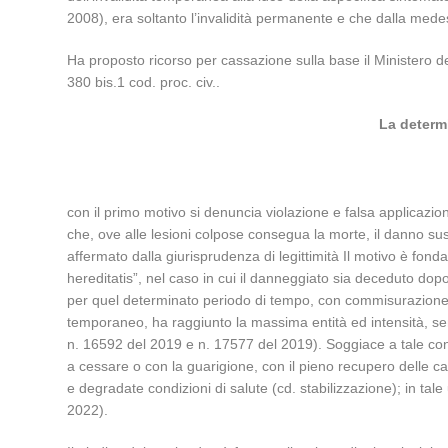
2008), era soltanto l’invalidità permanente e che dalla medes
Ha proposto ricorso per cassazione sulla base il Ministero dell
380 bis.1 cod. proc. civ..
La determi
con il primo motivo si denuncia violazione e falsa applicazion
che, ove alle lesioni colpose consegua la morte, il danno susc
affermato dalla giurisprudenza di legittimità Il motivo è fon
hereditatis”, nel caso in cui il danneggiato sia deceduto dop
per quel determinato periodo di tempo, con commisurazione a
temporaneo, ha raggiunto la massima entità ed intensità, sen
n. 16592 del 2019 e n. 17577 del 2019). Soggiace a tale concl
a cessare o con la guarigione, con il pieno recupero delle c
e degradate condizioni di salute (cd. stabilizzazione); in tal
2022).