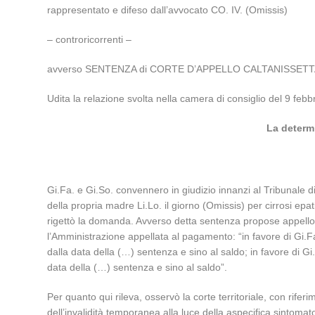
rappresentato e difeso dall’avvocato CO. IV. (Omissis)
– controricorrenti –
avverso SENTENZA di CORTE D’APPELLO CALTANISSETTA n.
Udita la relazione svolta nella camera di consiglio del 9 f
La determi
Gi.Fa. e Gi.So. convennero in giudizio innanzi al Tribunale di
della propria madre Li.Lo. il giorno (Omissis) per cirrosi epa
rigettò la domanda. Avverso detta sentenza propose appello l
l’Amministrazione appellata al pagamento: “in favore di Gi.Fa
dalla data della (…) sentenza e sino al saldo; in favore di Gi
data della (…) sentenza e sino al saldo”.
Per quanto qui rileva, osservò la corte territoriale, con riferi
dell’invalidità temporanea alla luce della aspecifica sintoma