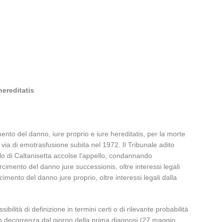
hereditatis
ento del danno, iure proprio e iure hereditatis, per la morte
 via di emotrasfusione subita nel 1972. Il Tribunale adito
lo di Caltanisetta accolse l’appello, condannando
cimento del danno jure successionis, oltre interessi legali
imento del danno jure proprio, oltre interessi legali dalla
bilità di definizione in termini certi o di rilevante probabilità
 con decorrenza dal giorno della prima diagnosi (27 maggio