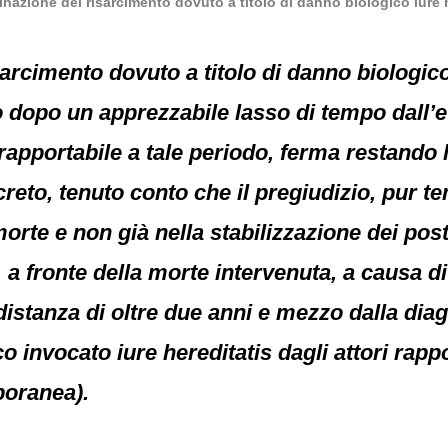
nazione del risarcimento dovuto a titolo di danno biologico iure 
rcimento dovuto a titolo di danno biologico i
 dopo un apprezzabile lasso di tempo dall’
rapportabile a tale periodo, ferma restando 
reto, tenuto conto che il pregiudizio, pur
morte e non già nella stabilizzazione dei pos
, a fronte della morte intervenuta, a causa 
 distanza di oltre due anni e mezzo dalla dia
co invocato iure hereditatis dagli attori rap
poranea).