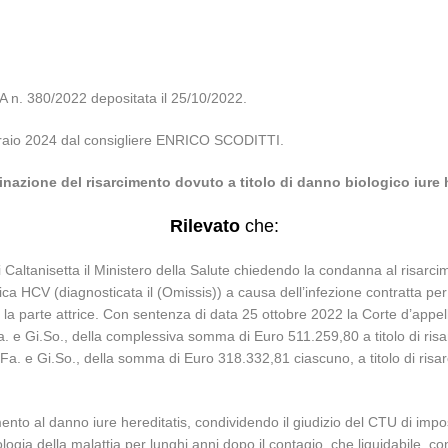
 380/2022 depositata il 25/10/2022.
ebbraio 2024 dal consigliere ENRICO SCODITTI.
nazione del risarcimento dovuto a titolo di danno biologico iure 
Rilevato
che:
 Caltanisetta il Ministero della Salute chiedendo la condanna al risarcim
tica HCV (diagnosticata il (Omissis)) a causa dell’infezione contratta per
a parte attrice. Con sentenza di data 25 ottobre 2022 la Corte d’appel
. e Gi.So., della complessiva somma di Euro 511.259,80 a titolo di risar
.Fa. e Gi.So., della somma di Euro 318.332,81 ciascuno, a titolo di risarc
mento al danno iure hereditatis, condividendo il giudizio del CTU di impossi
tologia della malattia per lunghi anni dopo il contagio, che liquidabile,