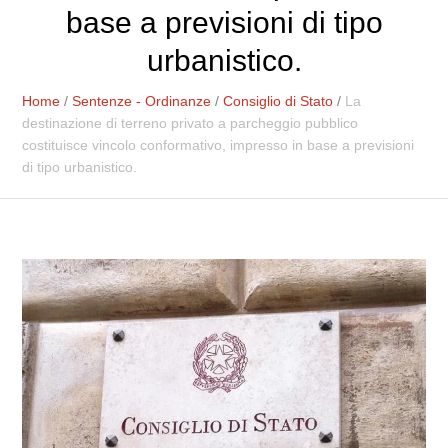
base a previsioni di tipo
urbanistico.
Home
/
Sentenze - Ordinanze
/
Consiglio di Stato
/
La
destinazione di terreno privato a parcheggio pubblico
costituisce vincolo conformativo, impresso in base a previsioni
di tipo urbanistico.