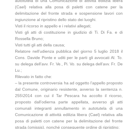
autotutela di una Comunicazione di attività edilizia libera
(Cael) relativa alla posa di paletti con catene per la
delimitazione del fronte strada e sospensione lavori con
ingiunzione al ripristino dello stato dei luoghi.
Visti il ricorso in appello e i relativi allegati;
Visti gli atti di costituzione in giudizio di Ti. Di Fa. e di
Rossella Bruno;
Visti tutti gli atti della causa;
Relatore nell’udienza pubblica del giorno 5 luglio 2018 il
Cons. Davide Ponte e uditi per le parti gli avvocati Al. To.
su delega dell’avv. Fr. Ve., Pi. Vo. su delega dell’avv. Fr. De
Lu.;
Rilevato in fatto che:
– la presente controversia ha ad oggetto l’appello proposto
dal Comune, originario resistente, avverso la sentenza n.
255\2014 con cui il Tar Pescara ha accolto il ricorso,
proposto dall’odierna parte appellata, avverso gli atti
comunali integranti annullamento in autotutela di una
Comunicazione di attività edilizia libera (Cael) relativa alla
posa di paletti con catene per la delimitazione del fronte
strada (omissis), nonché conseguente ordine di ripristino;