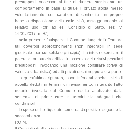
presupposti necessari al fine di ritenere sussistente un
comportamento in base al quale il privato abbia messo
volontariamente, con carattere di continuità, un proprio
bene a disposizione della collettività, assoggettandolo al
relativo uso (cfr. ad es. Consiglio di Stato, sez. V,
16/01/2017, n. 97);
– nella presente fattispecie il Comune, lungi dall’effettuare
tali doverosi approfondimenti (non integrabili in sede
giudiziale, per consolidato principio), ha inteso esercitare il
potere di autotutela edilizia in assenza dei relativi peculiari
presupposti, invocando una mozione consiliare (priva di
valenza urbanistica) ed atti privati di cui neppure era parte;
– a quest’ultimo riguardo, sono infondati anche i vizi di
appello dedotti in termini di travisamento, in quanto l’atto
notarile invocato dal Comune risulta analizzato dalla
sentenza di prime cure in termini sia adeguati che
condivisibili;
– le spese di lite, liquidate come da dispositivo, seguono la
soccombenza.
P.Q.M.
Il Consiglio di Stato in sede giurisdizionale