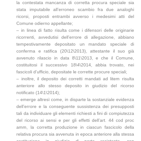
la contestata mancanza di corretta procura speciale sia
stata imputabile all’erroneo scambio fra due analoghi
ricorsi, proposti entrambi avverso i medesimi atti del
Comune odierno appellante;
– in linea di fatto risulta come i difensori delle originarie
ricorrenti, avvedutisi dell’errore di allegazione, abbiano
tempestivamente depositato un mandato speciale di
conferma e ratifica (20\12\2013), attestante il suo già
avvenuto rilascio in data 8\11\2013, e che il Comune,
costituitosi il successivo 18\4\2014, abbia trovato, nei
fascicoli d’ufficio, depositate le corrette procure speciali;
– inoltre, il deposito dei corretti mandati ad litem risulta
anteriore allo stesso deposito in giudizio del ricorso
notificato (14\1\2014);
– emerge altresì come, in disparte la sostanziale evidenza
dell’errore e la conseguente sussistenza dei presupposti
tali da individuare gli elementi richiesti a fini di compiutezza
del ricorso ai sensi e per gli effetti dell’art. 44 cod proc
amm, la corretta produzione in ciascun fascicolo della
relativa procura sia avvenuta in epoca anteriore alla stessa
costituzione in giudizio di parte resistente, con