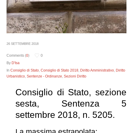
26 SETTEMBRE 2018
Comments (
0
)
0
By
D'Isa
In
Consiglio di Stato
,
Consiglio di Stato 2018
,
Diritto Amministrativo
,
Diritto
Urbanistico
,
Sentenze - Ordinanze
,
Sezioni Diritto
Consiglio di Stato, sezione
sesta, Sentenza 5
settembre 2018, n. 5205.
La massima estrapolata: