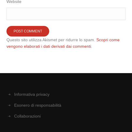
Website
Questo sito utilizza Akismet per ridurre lo spam.
Scopri come
vengono elaborati i dati derivati dai commenti
.
Informativa privacy
Esonero di responsabilità
Collaborazioni