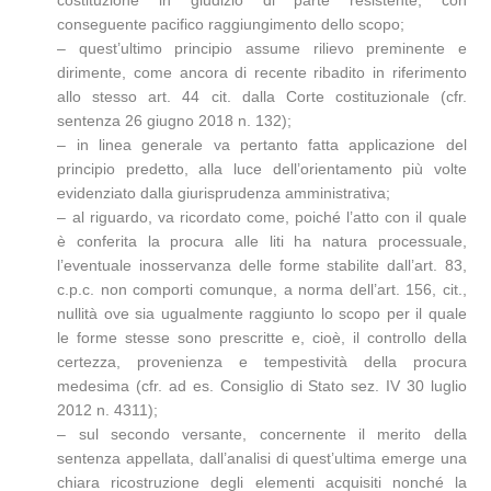
conseguente pacifico raggiungimento dello scopo;
– quest’ultimo principio assume rilievo preminente e
dirimente, come ancora di recente ribadito in riferimento
allo stesso art. 44 cit. dalla Corte costituzionale (cfr.
sentenza 26 giugno 2018 n. 132);
– in linea generale va pertanto fatta applicazione del
principio predetto, alla luce dell’orientamento più volte
evidenziato dalla giurisprudenza amministrativa;
– al riguardo, va ricordato come, poiché l’atto con il quale
è conferita la procura alle liti ha natura processuale,
l’eventuale inosservanza delle forme stabilite dall’art. 83,
c.p.c. non comporti comunque, a norma dell’art. 156, cit.,
nullità ove sia ugualmente raggiunto lo scopo per il quale
le forme stesse sono prescritte e, cioè, il controllo della
certezza, provenienza e tempestività della procura
medesima (cfr. ad es. Consiglio di Stato sez. IV 30 luglio
2012 n. 4311);
– sul secondo versante, concernente il merito della
sentenza appellata, dall’analisi di quest’ultima emerge una
chiara ricostruzione degli elementi acquisiti nonché la