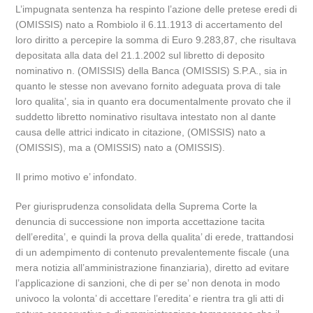
L’impugnata sentenza ha respinto l’azione delle pretese eredi di
(OMISSIS) nato a Rombiolo il 6.11.1913 di accertamento del
loro diritto a percepire la somma di Euro 9.283,87, che risultava
depositata alla data del 21.1.2002 sul libretto di deposito
nominativo n. (OMISSIS) della Banca (OMISSIS) S.P.A., sia in
quanto le stesse non avevano fornito adeguata prova di tale
loro qualita’, sia in quanto era documentalmente provato che il
suddetto libretto nominativo risultava intestato non al dante
causa delle attrici indicato in citazione, (OMISSIS) nato a
(OMISSIS), ma a (OMISSIS) nato a (OMISSIS).
Il primo motivo e’ infondato.
Per giurisprudenza consolidata della Suprema Corte la
denuncia di successione non importa accettazione tacita
dell’eredita’, e quindi la prova della qualita’ di erede, trattandosi
di un adempimento di contenuto prevalentemente fiscale (una
mera notizia all’amministrazione finanziaria), diretto ad evitare
l’applicazione di sanzioni, che di per se’ non denota in modo
univoco la volonta’ di accettare l’eredita’ e rientra tra gli atti di