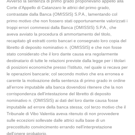
Avverso la sentenza di primo grado proponevano appello alla
Corte d’Appello di Catanzaro le attrici del primo grado,
contrastate dalla Banca (OMISSIS) S.P.A., lamentando col
primo motivo che non fossero stati opportunamente valorizzati i
troppi errori commessi dalla Banca (OMISSIS) S.P.A., che
aveva avviato la procedura di ammortamento del titolo,
recapitato gli estratti conto bancari e consegnato loro copia del
libretto di deposito nominativo n. (OMISSIS) e che non fosse
stato considerato che il loro dante causa era regolarmente
destinatario di tutte le relazioni previste dalla legge per i titolari
di posizioni economiche presso l’Istituto, nel quale si recava per
le operazioni bancarie; col secondo motivo che era erronea e
carente la motivazione della sentenza di primo grado in ordine
all’errore imputabile alla banca dovendosi ritenere che la non
corrispondenza dell’intestazione del libretto di deposito
nominativo n. (OMISSIS) ai dati del loro dante causa fosse
imputabile ad errore della banca stessa; col terzo motivo che il
Tribunale di Vibo Valentia aveva ritenuto di non provvedere
sulle eccezioni sollevate dalle attrici sulla base di un
precostituito convincimento errando nell’interpretazione
dell’onere probatorio.