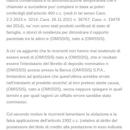
natura conservativa e di amministrazione temporanea che il
chiamato a succedere puo’ compiere in base ai poteri
conferitigli dall’articolo 460 c.c. (vedi in tal senso Cass.
2.2.2023 n. 3214; Cass. 26.11.2021 n. 36767; Cass. n. 19478
del 2014), ne’ non sono stati prodotti certificati di stato di
famiglia, o storici di residenza per dimostrare il rapporto
parentale tra le attrici e (OMISSIS), nato a (OMISSIS).
A cio’ va aggiunto che le ricorrenti non hanno mai sostenuto di
essere eredi di (OMISSIS) nato a (OMISSIS), che e’ risultato
essere l’intestatario del libretto di deposito nominativo n.
(OMISSIS) acceso presso la Banca (OMISSIS) S.P.A.,
limitandosi ad ipotizzare che quest’ultima avrebbe errato
nell’intestarlo al predetto anziche’ al loro preteso dante causa,
(OMISSIS), nato a (OMISSIS), senza neppure spiegare in quali
termini e per quali ragioni un siffatto errore sarebbe stato
commesso.
Col secondo motivo le ricorrenti lamentano la violazione e la
falsa applicazione dell’articolo 1992 c.c. (relativo al diritto del
possessore del titolo di credito alla prestazione in esso indicata