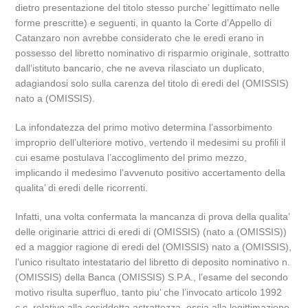
dietro presentazione del titolo stesso purche’ legittimato nelle
forme prescritte) e seguenti, in quanto la Corte d’Appello di
Catanzaro non avrebbe considerato che le eredi erano in
possesso del libretto nominativo di risparmio originale, sottratto
dall’istituto bancario, che ne aveva rilasciato un duplicato,
adagiandosi solo sulla carenza del titolo di eredi del (OMISSIS)
nato a (OMISSIS).
La infondatezza del primo motivo determina l’assorbimento
improprio dell’ulteriore motivo, vertendo il medesimi su profili il
cui esame postulava l’accoglimento del primo mezzo,
implicando il medesimo l’avvenuto positivo accertamento della
qualita’ di eredi delle ricorrenti.
Infatti, una volta confermata la mancanza di prova della qualita’
delle originarie attrici di eredi di (OMISSIS) (nato a (OMISSIS))
ed a maggior ragione di eredi del (OMISSIS) nato a (OMISSIS),
l’unico risultato intestatario del libretto di deposito nominativo n.
(OMISSIS) della Banca (OMISSIS) S.P.A., l’esame del secondo
motivo risulta superfluo, tanto piu’ che l’invocato articolo 1992
c.c. relativo alla cosiddetta astrattezza, ossia alla legittimazione