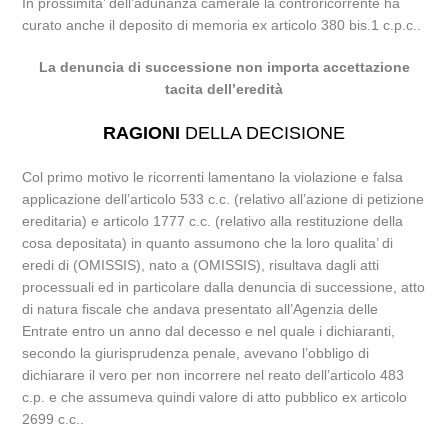
In prossimita’ dell’adunanza camerale la controricorrente ha
curato anche il deposito di memoria ex articolo 380 bis.1 c.p.c..
La denuncia di successione non importa accettazione
tacita dell’eredità
RAGIONI
DELLA DECISIONE
Col primo motivo le ricorrenti lamentano la violazione e falsa
applicazione dell’articolo 533 c.c. (relativo all’azione di petizione
ereditaria) e articolo 1777 c.c. (relativo alla restituzione della
cosa depositata) in quanto assumono che la loro qualita’ di
eredi di (OMISSIS), nato a (OMISSIS), risultava dagli atti
processuali ed in particolare dalla denuncia di successione, atto
di natura fiscale che andava presentato all’Agenzia delle
Entrate entro un anno dal decesso e nel quale i dichiaranti,
secondo la giurisprudenza penale, avevano l’obbligo di
dichiarare il vero per non incorrere nel reato dell’articolo 483
c.p. e che assumeva quindi valore di atto pubblico ex articolo
2699 c.c..