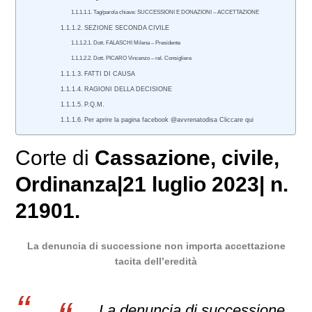
Tag/parola chiave: SUCCESSIONI E DONAZIONI – ACCETTAZIONE
SEZIONE SECONDA CIVILE
Dott. FALASCHI Milena – Presidente
Dott. PICARO Vincenzo – rel. Consigliere
FATTI DI CAUSA
RAGIONI DELLA DECISIONE
P.Q.M.
Per aprire la pagina facebook @avvrenatodisa Cliccare qui
Corte di
Cassazione
,
civile
,
Ordinanza
|
21 luglio 2023
|
n.
21901.
La denuncia di successione non importa accettazione
tacita dell’eredità
La denuncia di successione