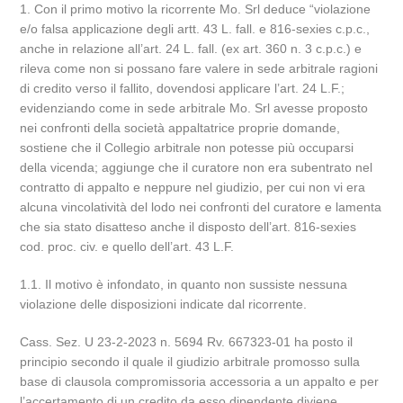
1. Con il primo motivo la ricorrente Mo. Srl deduce “violazione
e/o falsa applicazione degli artt. 43 L. fall. e 816-sexies c.p.c.,
anche in relazione all’art. 24 L. fall. (ex art. 360 n. 3 c.p.c.) e
rileva come non si possano fare valere in sede arbitrale ragioni
di credito verso il fallito, dovendosi applicare l’art. 24 L.F.;
evidenziando come in sede arbitrale Mo. Srl avesse proposto
nei confronti della società appaltatrice proprie domande,
sostiene che il Collegio arbitrale non potesse più occuparsi
della vicenda; aggiunge che il curatore non era subentrato nel
contratto di appalto e neppure nel giudizio, per cui non vi era
alcuna vincolatività del lodo nei confronti del curatore e lamenta
che sia stato disatteso anche il disposto dell’art. 816-sexies
cod. proc. civ. e quello dell’art. 43 L.F.
1.1. Il motivo è infondato, in quanto non sussiste nessuna
violazione delle disposizioni indicate dal ricorrente.
Cass. Sez. U 23-2-2023 n. 5694 Rv. 667323-01 ha posto il
principio secondo il quale il giudizio arbitrale promosso sulla
base di clausola compromissoria accessoria a un appalto e per
l’accertamento di un credito da esso dipendente diviene