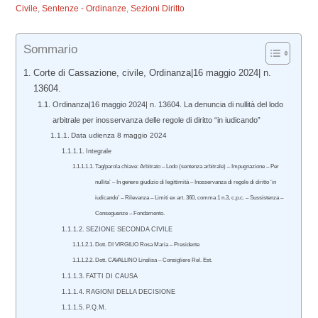
Civile
,
Sentenze - Ordinanze
,
Sezioni Diritto
Sommario
Corte di Cassazione, civile, Ordinanza|16 maggio 2024| n.
13604.
Ordinanza|16 maggio 2024| n. 13604. La denuncia di nullità del lodo
arbitrale per inosservanza delle regole di diritto “in iudicando”
Data udienza 8 maggio 2024
Integrale
Tag/parola chiave: Arbitrato – Lodo (sentenza arbitrale) – Impugnazione – Per
nullita’ – In genere giudizio di legittimità – Inosservanza di regole di diritto ‘in
iudicando’ – Rilevanza – Limiti ex art. 360, comma 1 n.3, c.p.c. – Sussistenza –
Conseguenze – Fondamento.
SEZIONE SECONDA CIVILE
Dott. DI VIRGILIO Rosa Maria – Presidente
Dott. CAVALLINO Linalisa – Consigliere Rel. Est.
FATTI DI CAUSA
RAGIONI DELLA DECISIONE
P.Q.M.