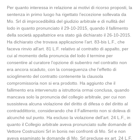
Per quanto interessa in relazione ai motivi di ricorso proposti, la
sentenza in primo luogo ha rigettato l’eccezione sollevata da
Mo. Srl di improcedibilità del giudizio arbitrale e di nullità del
lodo in quanto pronunciato il 29-10-2015, quando il fallimento
della società appaltatrice era stato già dichiarato il 26-10-2015.
Ha dichiarato che trovava applicazione l’art. 83-bis L.F., che
faceva rinvio all’art. 81 L.F. relativo al contratto di appalto, per
cui al momento della pronuncia del lodo il termine per
consentire al curatore l’opzione di subentro nel contratto non
era ancora scaduto, con la conseguenza che l’effetto di
scioglimento del contratto contenente la clausola
compromissoria non si era prodotto. Ha aggiunto che il
fallimento era intervenuto a istruttoria ormai conclusa, quando
mancava solo la pronuncia del collegio arbitrale, per cui non
sussisteva alcuna violazione del diritto di difesa o del diritto al
contraddittorio, considerando che il Fallimento non si doleva di
alcunché sul punto. Ha escluso la violazione dell’art. 24 L.F., in
quanto il Collegio arbitrale aveva pronunciato sulle domande di
Vettore Costruzioni Srl in bonis nei confronti di Mo. Srl e non
aveva esaminato le domande di Mo. Srl precluse ex art. 24 L.F.