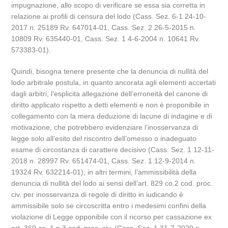
impugnazione, allo scopo di verificare se essa sia corretta in
relazione ai profili di censura del lodo (Cass. Sez. 6-1 24-10-
2017 n. 25189 Rv. 647014-01, Cass. Sez. 2 26-5-2015 n.
10809 Rv. 635440-01, Cass. Sez. 1 4-6-2004 n. 10641 Rv.
573383-01).
Quindi, bisogna tenere presente che la denuncia di nullità del
lodo arbitrale postula, in quanto ancorata agli elementi accertati
dagli arbitri, l’esplicita allegazione dell’erroneità del canone di
diritto applicato rispetto a detti elementi e non è proponibile in
collegamento con la mera deduzione di lacune di indagine e di
motivazione, che potrebbero evidenziare l’inosservanza di
legge solo all’esito del riscontro dell’omesso o inadeguato
esame di circostanza di carattere decisivo (Cass. Sez. 1 12-11-
2018 n. 28997 Rv. 651474-01, Cass. Sez. 1 12-9-2014 n.
19324 Rv. 632214-01); in altri termini, l’ammissibilità della
denuncia di nullità del lodo ai sensi dell’art. 829 co.2 cod. proc.
civ. per inosservanza di regole di diritto in iudicando è
ammissibile solo se circoscritta entro i medesimi confini della
violazione di Legge opponibile con il ricorso per cassazione ex