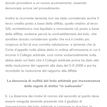
dovuto procedere a un nuovo accertamento, essendo
denunciato errore nel procedimento.
Inoltre la ricorrente lamenta non sia stato considerato anche il
terzo credito posto a base della diffida, quello relativo al terzo
SAL architettonico mai liquidato e nonostante ciò posto a base
della diffida; sostiene perciò la contraddittorietà del lodo, che
avrebbe dovuto considerare quello che era il credito più
cospicuo ai fini di una corretta valutazione, e lamenta che la
Corte d’appello nulla abbia detto in ordine all’omissione in cui è
incorso il Collegio arbitrale, così come sostanzialmente nulla
abbia detto sul fatto che il Collegio arbitrale prima ha dato atto
della risoluzione del rapporto alla data del 5-8-2008 e poi ha
ricondotto la risoluzione del rapporto alla diffida.
La denuncia di nullità del lodo arbitrale per inosservanza
delle regole di diritto “in iudicando”
6. La disamina dei motivi di ricorso dal secondo al quinto deve
essere eseguita tenendo presente che il giudizio di
impugnazione del lodo arbitrale si compone in due fasi, la