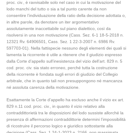
proc. civ., è ravvisabile solo nel caso in cui la motivazione del
lodo manchi del tutto o sia a tal punto carente da non
consentire l’individuazione della ratio della decisione adottata o,
in altre parole, da denotare un iter argomentativo
assolutamente inaccettabile sul piano dialettico, così da
risolversi in una non motivazione (Cass. Sez. 6-1 18-5-2018 n.
12321 Rv. 64906501, Cass. Sez. 1 22-3-2007 n. 6986 Rv.
597703-01). Nella fattispecie nessuno degli elementi dei quali si
lamenta la ricorrente è utile a ritenere che il giudizio espresso
dalla Corte d’appello sull’inesistenza del vizio dell’art. 829 n. 5
cod. proc. civ. sia stato erroneo, perché tutta la costruzione
della ricorrente è fondata sugli errori di giudizio del Collegio
arbitrale, che in quanto tali non presuppongono né mancanza
né assoluta carenza della motivazione.
Esattamente la Corte d’appello ha escluso anche il vizio ex art.
829 n.11 cod. proc. civ., in quanto il vizio relativo alla
contraddittorietà tra le disposizioni del lodo sussiste allorché la
presenza di affermazioni contraddittorie determini l’impossibilità
di ricostruire il percorso logico e giuridico sottostante alla
decisione (Cass. Sez. 1 24-1-2023 n. 2166, non massimata,