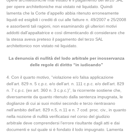
opere architettoniche mai vistato e il pagamento del terzo SAL
per opere architettoniche mai vistato né liquidato. Quindi
lamenta che la Corte d’appello abbia ritenuto erroneamente
liquidi ed esigibili i crediti di cui alle fatture n. 49/2007 e 25/2008
e assorbenti tali ragioni, non esaminando gli ulteriori motivi
addotti dall’appaltatrice e così dimenticando di considerare che
la stessa aveva preteso il pagamento del terzo SAL
architettonico non vistato né liquidato.
La denuncia di nullità del lodo arbitrale per inosservanza
delle regole di diritto “in iudicando”
4. Con il quarto motivo, “violazione e/o falsa applicazione
dell’art. 829 n. 5 c.p.c. e/o dell’art. n. 111 c.p.c. e/o dell’art. 829
n. 7 c.p.c. (ex art. 360 n. 3 c.p.c.)”, la ricorrente sostiene che,
diversamente da quanto ritenuto dalla sentenza impugnata, le
doglianze di cui ai suoi motivi secondo e terzo rientravano
nell’ambito dell’art. 829 n.5, n.11 e n. 7 cod. proc. civ., in quanto
nella nozione di nullità verificatasi nel corso del giudizio
arbitrale deve comprendersi l’errore risultante dagli atti e dai
documenti e sul quale si è fondato il lodo impugnato. Lamenta