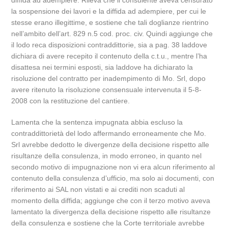
diffida ad adempiere. Rileva che il consulente aveva censurato
la sospensione dei lavori e la diffida ad adempiere, per cui le
stesse erano illegittime, e sostiene che tali doglianze rientrino
nell’ambito dell’art. 829 n.5 cod. proc. civ. Quindi aggiunge che
il lodo reca disposizioni contraddittorie, sia a pag. 38 laddove
dichiara di avere recepito il contenuto della c.t.u., mentre l’ha
disattesa nei termini esposti, sia laddove ha dichiarato la
risoluzione del contratto per inadempimento di Mo. Srl, dopo
avere ritenuto la risoluzione consensuale intervenuta il 5-8-
2008 con la restituzione del cantiere.
Lamenta che la sentenza impugnata abbia escluso la
contraddittorietà del lodo affermando erroneamente che Mo.
Srl avrebbe dedotto le divergenze della decisione rispetto alle
risultanze della consulenza, in modo erroneo, in quanto nel
secondo motivo di impugnazione non vi era alcun riferimento al
contenuto della consulenza d’ufficio, ma solo ai documenti, con
riferimento ai SAL non vistati e ai crediti non scaduti al
momento della diffida; aggiunge che con il terzo motivo aveva
lamentato la divergenza della decisione rispetto alle risultanze
della consulenza e sostiene che la Corte territoriale avrebbe