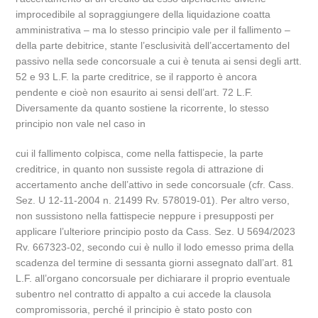
improcedibile al sopraggiungere della liquidazione coatta
amministrativa – ma lo stesso principio vale per il fallimento –
della parte debitrice, stante l’esclusività dell’accertamento del
passivo nella sede concorsuale a cui è tenuta ai sensi degli artt.
52 e 93 L.F. la parte creditrice, se il rapporto è ancora
pendente e cioè non esaurito ai sensi dell’art. 72 L.F.
Diversamente da quanto sostiene la ricorrente, lo stesso
principio non vale nel caso in
cui il fallimento colpisca, come nella fattispecie, la parte
creditrice, in quanto non sussiste regola di attrazione di
accertamento anche dell’attivo in sede concorsuale (cfr. Cass.
Sez. U 12-11-2004 n. 21499 Rv. 578019-01). Per altro verso,
non sussistono nella fattispecie neppure i presupposti per
applicare l’ulteriore principio posto da Cass. Sez. U 5694/2023
Rv. 667323-02, secondo cui è nullo il lodo emesso prima della
scadenza del termine di sessanta giorni assegnato dall’art. 81
L.F. all’organo concorsuale per dichiarare il proprio eventuale
subentro nel contratto di appalto a cui accede la clausola
compromissoria, perché il principio è stato posto con