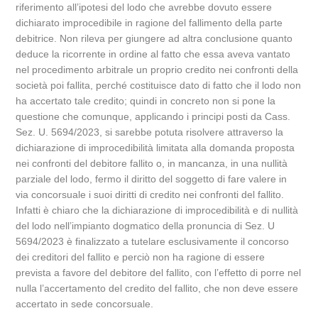
riferimento all’ipotesi del lodo che avrebbe dovuto essere
dichiarato improcedibile in ragione del fallimento della parte
debitrice. Non rileva per giungere ad altra conclusione quanto
deduce la ricorrente in ordine al fatto che essa aveva vantato
nel procedimento arbitrale un proprio credito nei confronti della
società poi fallita, perché costituisce dato di fatto che il lodo non
ha accertato tale credito; quindi in concreto non si pone la
questione che comunque, applicando i principi posti da Cass.
Sez. U. 5694/2023, si sarebbe potuta risolvere attraverso la
dichiarazione di improcedibilità limitata alla domanda proposta
nei confronti del debitore fallito o, in mancanza, in una nullità
parziale del lodo, fermo il diritto del soggetto di fare valere in
via concorsuale i suoi diritti di credito nei confronti del fallito.
Infatti è chiaro che la dichiarazione di improcedibilità e di nullità
del lodo nell’impianto dogmatico della pronuncia di Sez. U
5694/2023 è finalizzato a tutelare esclusivamente il concorso
dei creditori del fallito e perciò non ha ragione di essere
prevista a favore del debitore del fallito, con l’effetto di porre nel
nulla l’accertamento del credito del fallito, che non deve essere
accertato in sede concorsuale.