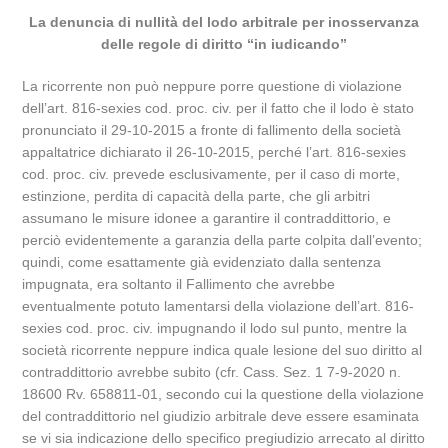
La denuncia di nullità del lodo arbitrale per inosservanza
delle regole di diritto “in iudicando”
La ricorrente non può neppure porre questione di violazione
dell’art. 816-sexies cod. proc. civ. per il fatto che il lodo è stato
pronunciato il 29-10-2015 a fronte di fallimento della società
appaltatrice dichiarato il 26-10-2015, perché l’art. 816-sexies
cod. proc. civ. prevede esclusivamente, per il caso di morte,
estinzione, perdita di capacità della parte, che gli arbitri
assumano le misure idonee a garantire il contraddittorio, e
perciò evidentemente a garanzia della parte colpita dall’evento;
quindi, come esattamente già evidenziato dalla sentenza
impugnata, era soltanto il Fallimento che avrebbe
eventualmente potuto lamentarsi della violazione dell’art. 816-
sexies cod. proc. civ. impugnando il lodo sul punto, mentre la
società ricorrente neppure indica quale lesione del suo diritto al
contraddittorio avrebbe subito (cfr. Cass. Sez. 1 7-9-2020 n.
18600 Rv. 658811-01, secondo cui la questione della violazione
del contraddittorio nel giudizio arbitrale deve essere esaminata
se vi sia indicazione dello specifico pregiudizio arrecato al diritto