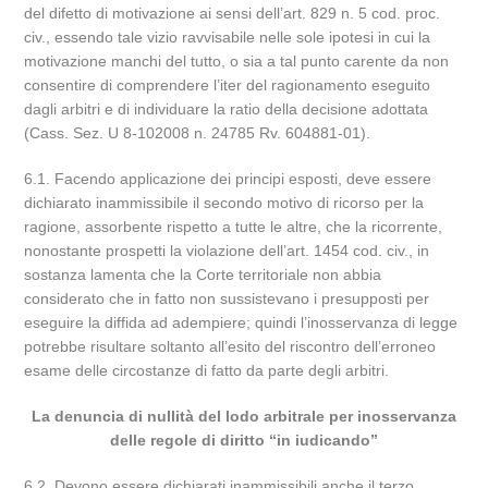
del difetto di motivazione ai sensi dell’art. 829 n. 5 cod. proc.
civ., essendo tale vizio ravvisabile nelle sole ipotesi in cui la
motivazione manchi del tutto, o sia a tal punto carente da non
consentire di comprendere l’iter del ragionamento eseguito
dagli arbitri e di individuare la ratio della decisione adottata
(Cass. Sez. U 8-102008 n. 24785 Rv. 604881-01).
6.1. Facendo applicazione dei principi esposti, deve essere
dichiarato inammissibile il secondo motivo di ricorso per la
ragione, assorbente rispetto a tutte le altre, che la ricorrente,
nonostante prospetti la violazione dell’art. 1454 cod. civ., in
sostanza lamenta che la Corte territoriale non abbia
considerato che in fatto non sussistevano i presupposti per
eseguire la diffida ad adempiere; quindi l’inosservanza di legge
potrebbe risultare soltanto all’esito del riscontro dell’erroneo
esame delle circostanze di fatto da parte degli arbitri.
La denuncia di nullità del lodo arbitrale per inosservanza
delle regole di diritto “in iudicando”
6.2. Devono essere dichiarati inammissibili anche il terzo