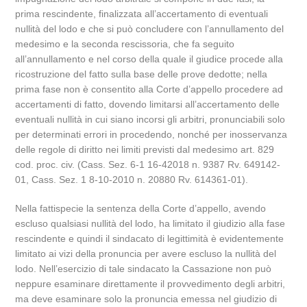
prima rescindente, finalizzata all’accertamento di eventuali
nullità del lodo e che si può concludere con l’annullamento del
medesimo e la seconda rescissoria, che fa seguito
all’annullamento e nel corso della quale il giudice procede alla
ricostruzione del fatto sulla base delle prove dedotte; nella
prima fase non è consentito alla Corte d’appello procedere ad
accertamenti di fatto, dovendo limitarsi all’accertamento delle
eventuali nullità in cui siano incorsi gli arbitri, pronunciabili solo
per determinati errori in procedendo, nonché per inosservanza
delle regole di diritto nei limiti previsti dal medesimo art. 829
cod. proc. civ. (Cass. Sez. 6-1 16-42018 n. 9387 Rv. 649142-
01, Cass. Sez. 1 8-10-2010 n. 20880 Rv. 614361-01).
Nella fattispecie la sentenza della Corte d’appello, avendo
escluso qualsiasi nullità del lodo, ha limitato il giudizio alla fase
rescindente e quindi il sindacato di legittimità è evidentemente
limitato ai vizi della pronuncia per avere escluso la nullità del
lodo. Nell’esercizio di tale sindacato la Cassazione non può
neppure esaminare direttamente il provvedimento degli arbitri,
ma deve esaminare solo la pronuncia emessa nel giudizio di