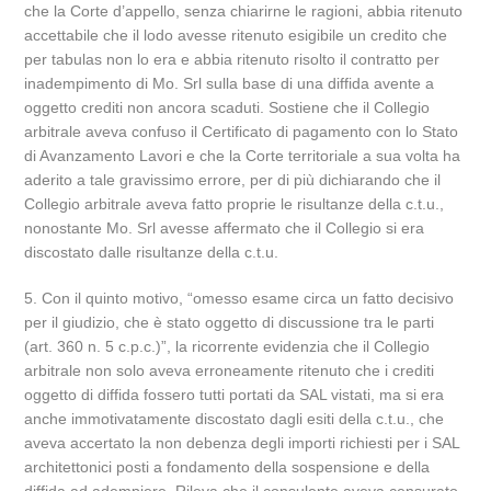
che la Corte d’appello, senza chiarirne le ragioni, abbia ritenuto
accettabile che il lodo avesse ritenuto esigibile un credito che
per tabulas non lo era e abbia ritenuto risolto il contratto per
inadempimento di Mo. Srl sulla base di una diffida avente a
oggetto crediti non ancora scaduti. Sostiene che il Collegio
arbitrale aveva confuso il Certificato di pagamento con lo Stato
di Avanzamento Lavori e che la Corte territoriale a sua volta ha
aderito a tale gravissimo errore, per di più dichiarando che il
Collegio arbitrale aveva fatto proprie le risultanze della c.t.u.,
nonostante Mo. Srl avesse affermato che il Collegio si era
discostato dalle risultanze della c.t.u.
5. Con il quinto motivo, “omesso esame circa un fatto decisivo
per il giudizio, che è stato oggetto di discussione tra le parti
(art. 360 n. 5 c.p.c.)”, la ricorrente evidenzia che il Collegio
arbitrale non solo aveva erroneamente ritenuto che i crediti
oggetto di diffida fossero tutti portati da SAL vistati, ma si era
anche immotivatamente discostato dagli esiti della c.t.u., che
aveva accertato la non debenza degli importi richiesti per i SAL
architettonici posti a fondamento della sospensione e della