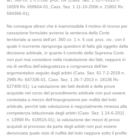
art. 360 co. 1 n.3 cod. proc. civ. (Cass. Sez. 1 31-7-2020 n.
16559 Rv. 658604-01, Cass. Sez. 1 11-10-2006 n. 21802 Rv.
594366-01).
Ne consegue altresì che è inammissibile il motivo di ricorso per
cassazione formulato avverso la sentenza della Corte
territoriale ai sensi dell’art. 360 co. 1 n. 5 cod. proc. civ., con il
quale il ricorrente riproponga questioni di fatto già oggetto della
decisione arbitrale, in quanto il controllo della Suprema Corte
non può mai consistere nella rivalutazione dei fatti, neppure in
via di verifica dell’adeguatezza e congruenza dell’iter
argomentativo seguito dagli arbitri (Cass. Sez. 61 7-2-2018 n.
2985 Rv. 647336-01, Cass. Sez. 1 26-7-2013 n. 18136 Rv.
627400-01). La valutazione dei fatti dedotti e delle prove
acquisite nel corso del procedimento arbitrale non può essere
contestata a mezzo dell’impugnazione per nullità del lodo
arbitrale, perché tale valutazione è negozialmente rimessa alla
competenza istituzionale degli arbitri (Cass. Sez. 1 24-6-2011
n. 13968 Rv. 618515-01); la valutazione dei mezzi di prova
acquisiti al processo da parte degli arbitri non può essere
denunciata quale vizio di nullità del lodo neppure sotto il profilo