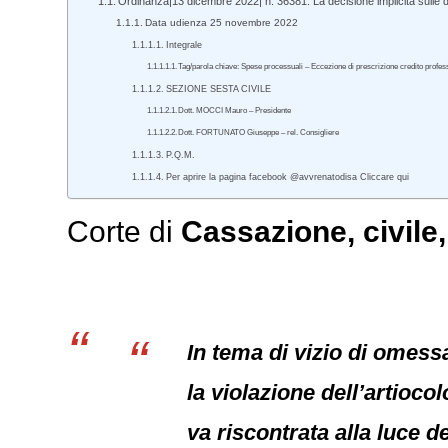
Ordinanza|13 dicembre 2022| n. 36381. La decisione implicita sulle
Data udienza 25 novembre 2022
Integrale
Tag/parola chiave: Spese processuali – Eccezione di prescrizione credito profe
SEZIONE SESTA CIVILE
Dott. MOCCI Mauro – Presidente
Dott. FORTUNATO Giuseppe – rel. Consigliere
P.Q.M.
Per aprire la pagina facebook @avvrenatodisa Cliccare qui
Corte di
Cassazione
,
civile
In tema di vizio di omess
la violazione dell’artiocol
va riscontrata alla luce