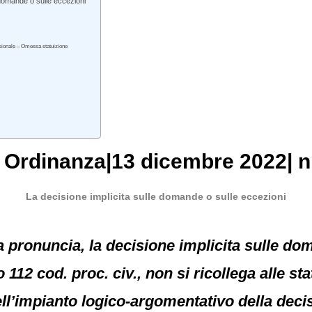
 domande o sulle eccezioni
ssionale – Omessa statuizione
, Ordinanza|13 dicembre 2022| n
La decisione implicita sulle domande o sulle eccezioni
a pronuncia, la decisione implicita sulle do
o 112 cod. proc. civ., non si ricollega alle s
 dell’impianto logico-argomentativo della d