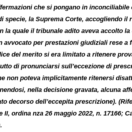
fermazioni che si pongano in inconciliabile
di specie, la Suprema Corte, accogliendo il 
 la quale il tribunale adito aveva accolto l
vvocato per prestazioni giudiziali rese a fa
udice del merito si era limitato a ritenere pr
utto di pronunciarsi sull’eccezione di prescr
e non poteva implicitamente ritenersi disatt
endosi, nella decisione gravata, alcuna aff
o decorso dell’eccepita prescrizione). (Rife
e II, ordina nza 26 maggio 2022, n. 17166; Ca
.