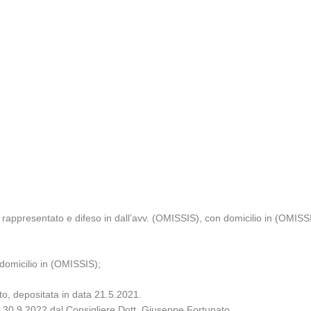
 rappresentato e difeso in dall’avv. (OMISSIS), con domicilio in (OMISS
domicilio in (OMISSIS);
to, depositata in data 21.5.2021.
no 30.9.2022 dal Consigliere Dott. Giuseppe Fortunato.