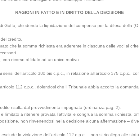
RAGIONI IN FATTO E IN DIRITTO DELLA DECISIONE
di Gotto, chiedendo la liquidazione del compenso per la difesa della (OMI
 del credito.
mato che la somma richiesta era aderente in ciascuna delle voci ai criteri 
accessori.
., con ricorso affidato ad un unico motivo.
 sensi dell’articolo 380 bis c.p.c., in relazione all’articolo 375 c.p.c., 
l’articolo 112 c.p.c., dolendosi che il Tribunale abbia accolto la domanda
redito risulta dal provvedimento impugnato (ordinanza pag. 2).
’ limitato a ritenere provata l’attivita’ e congrua la somma richiesta, o
’opposizione, non rinvenendosi nella decisione alcuna affermazione – d
clude la violazione dell’articolo 112 c.p.c. – non si ricollega alle statu