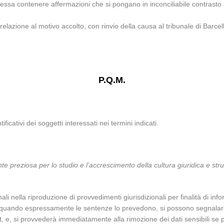
 essa contenere affermazioni che si pongano in inconciliabile contrast
in relazione al motivo accolto, con rinvio della causa al tribunale di Bar
P.Q.M.
ificativi dei soggetti interessati nei termini indicati.
nte preziosa per lo studio e l’accrescimento della cultura giuridica e str
nali nella riproduzione di provvedimenti giurisdizionali per finalità di 
olo quando espressamente le sentenze lo prevedono, si possono segnalar
.it, e, si provvederà immediatamente alla rimozione dei dati sensibili s