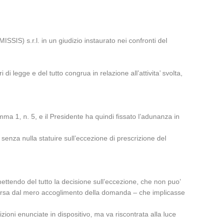
SSIS) s.r.l. in un giudizio instaurato nei confronti del
di legge e del tutto congrua in relazione all’attivita’ svolta,
comma 1, n. 5, e il Presidente ha quindi fissato l’adunanza in
 senza nulla statuire sull’eccezione di prescrizione del
mettendo del tutto la decisione sull’eccezione, che non puo’
iversa dal mero accoglimento della domanda – che implicasse
izioni enunciate in dispositivo, ma va riscontrata alla luce