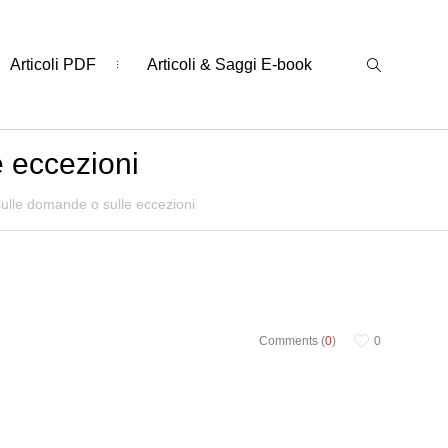
Articoli PDF
Articoli & Saggi E-book
e eccezioni
sulle domande o sulle eccezioni
Comments (
0
)
0