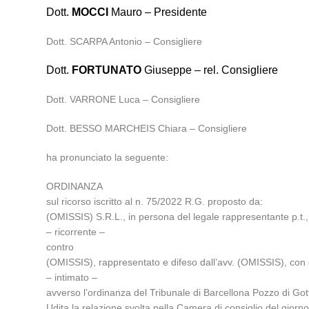
Dott.
MOCCI
Mauro – Presidente
Dott. SCARPA Antonio – Consigliere
Dott.
FORTUNATO
Giuseppe – rel. Consigliere
Dott. VARRONE Luca – Consigliere
Dott. BESSO MARCHEIS Chiara – Consigliere
ha pronunciato la seguente:
ORDINANZA
sul ricorso iscritto al n. 75/2022 R.G. proposto da:
(OMISSIS) S.R.L., in persona del legale rappresentante p.t.,
– ricorrente –
contro
(OMISSIS), rappresentato e difeso dall’avv. (OMISSIS), con 
– intimato –
avverso l’ordinanza del Tribunale di Barcellona Pozzo di Got
Udita la relazione svolta nella Camera di consiglio del gior