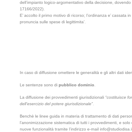
dell’impianto logico-argomentativo della decisione, dovendo
17166/2022).
E’ accolto il primo motivo di ricorso; l’ordinanza e’ cassata 
pronuncia sulle spese di legittimita’.
In caso di diffusione omettere le generalità e gli altri dati ident
Le sentenze sono di
pubblico dominio
.
La diffusione dei provvedimenti giurisdizionali
“costituisce fo
dell’esercizio del potere giurisdizionale”
.
Benchè le linee guida in materia di trattamento di dati perso
l’anonimizzazione sistematica di tutti i provvedimenti, e s
nuove funzionalità tramite l’indirizzo e-mail info@studiodisa