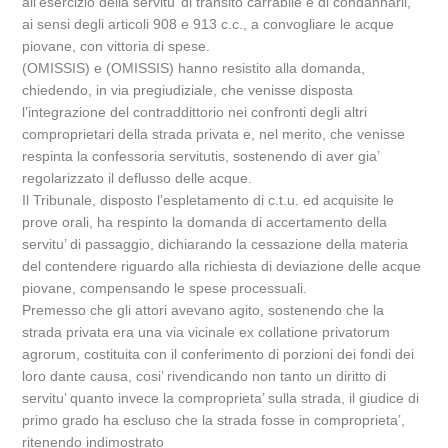
all’esercizio della servitu’ di transito carrabile e di condannarli,
ai sensi degli articoli 908 e 913 c.c., a convogliare le acque
piovane, con vittoria di spese.
(OMISSIS) e (OMISSIS) hanno resistito alla domanda,
chiedendo, in via pregiudiziale, che venisse disposta
l’integrazione del contraddittorio nei confronti degli altri
comproprietari della strada privata e, nel merito, che venisse
respinta la confessoria servitutis, sostenendo di aver gia’
regolarizzato il deflusso delle acque.
Il Tribunale, disposto l’espletamento di c.t.u. ed acquisite le
prove orali, ha respinto la domanda di accertamento della
servitu’ di passaggio, dichiarando la cessazione della materia
del contendere riguardo alla richiesta di deviazione delle acque
piovane, compensando le spese processuali.
Premesso che gli attori avevano agito, sostenendo che la
strada privata era una via vicinale ex collatione privatorum
agrorum, costituita con il conferimento di porzioni dei fondi dei
loro dante causa, cosi’ rivendicando non tanto un diritto di
servitu’ quanto invece la comproprieta’ sulla strada, il giudice di
primo grado ha escluso che la strada fosse in comproprieta’,
ritenendo indimostrato