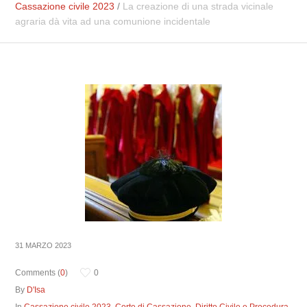
Cassazione civile 2023
/
La creazione di una strada vicinale
agraria dà vita ad una comunione incidentale
31 MARZO 2023
Comments (
0
)
0
By
D'Isa