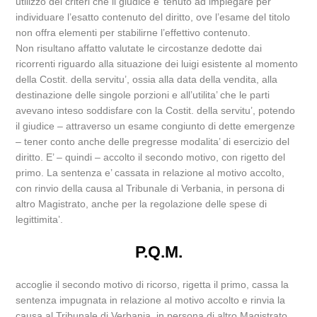
utilizzo dei criteri che il giudice e’ tenuto ad impiegare per
individuare l’esatto contenuto del diritto, ove l’esame del titolo
non offra elementi per stabilirne l’effettivo contenuto.
Non risultano affatto valutate le circostanze dedotte dai
ricorrenti riguardo alla situazione dei luigi esistente al momento
della Costit. della servitu’, ossia alla data della vendita, alla
destinazione delle singole porzioni e all’utilita’ che le parti
avevano inteso soddisfare con la Costit. della servitu’, potendo
il giudice – attraverso un esame congiunto di dette emergenze
– tener conto anche delle pregresse modalita’ di esercizio del
diritto. E’ – quindi – accolto il secondo motivo, con rigetto del
primo. La sentenza e’ cassata in relazione al motivo accolto,
con rinvio della causa al Tribunale di Verbania, in persona di
altro Magistrato, anche per la regolazione delle spese di
legittimita’.
P.Q.M.
accoglie il secondo motivo di ricorso, rigetta il primo, cassa la
sentenza impugnata in relazione al motivo accolto e rinvia la
causa al Tribunale di Verbania, in persona di altro Magistrato,