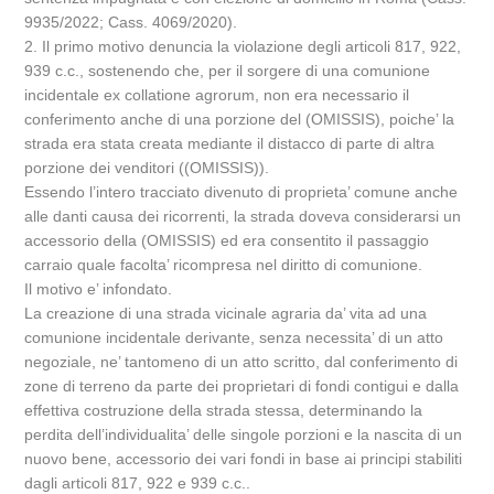
9935/2022; Cass. 4069/2020).
2. Il primo motivo denuncia la violazione degli articoli 817, 922,
939 c.c., sostenendo che, per il sorgere di una comunione
incidentale ex collatione agrorum, non era necessario il
conferimento anche di una porzione del (OMISSIS), poiche’ la
strada era stata creata mediante il distacco di parte di altra
porzione dei venditori ((OMISSIS)).
Essendo l’intero tracciato divenuto di proprieta’ comune anche
alle danti causa dei ricorrenti, la strada doveva considerarsi un
accessorio della (OMISSIS) ed era consentito il passaggio
carraio quale facolta’ ricompresa nel diritto di comunione.
Il motivo e’ infondato.
La creazione di una strada vicinale agraria da’ vita ad una
comunione incidentale derivante, senza necessita’ di un atto
negoziale, ne’ tantomeno di un atto scritto, dal conferimento di
zone di terreno da parte dei proprietari di fondi contigui e dalla
effettiva costruzione della strada stessa, determinando la
perdita dell’individualita’ delle singole porzioni e la nascita di un
nuovo bene, accessorio dei vari fondi in base ai principi stabiliti
dagli articoli 817, 922 e 939 c.c..