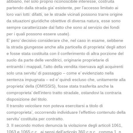
abbiano, nel solo proprio riconoscibile interesse, costruita
partendo dalla strada gia’ esistente, per l’accesso limitato ai
loro vari lotti: difatti, se le strade vicinali possono trarre origine
da situazioni giuridiche obiettive di diversa natura, esse sono
sempre caratterizzate dal fatto che sono al servizio dei fondi
per i quali possono essere usate).
E’ pero’ decisivo considerare che, nel caso in esame, sebbene
la strada giungesse anche alla particella di proprieta’ degli attori
e fosse stata costituita con il conferimento di altra porzione del
suolo da parte delle venditrici, originarie proprietarie di
entrambi i mappali, l’atto della vendita riservava agli acquirenti
solo una servitu’ di passaggio – come e’ evidenziato nella
sentenza impugnata – ed e’ quindi escluso che, unitamente alla
proprieta’ della (OMISSIS), fosse stata trasferita anche la
comproprieta’ dell’intero tratto stradale, ostandovi la contraria
disposizione del titolo.
Il transito veicolare non poteva esercitarsi a titolo di
comproprieta’, occorrendo individuare l’effettivo contenuto della
servitu’ costituita per contratto.
3. Il secondo motivo denuncia la violazione degli articoli 1061,
1063 e 1065 c.c., ai sensi dell’articolo 360 c.p.c., comma 1, n.