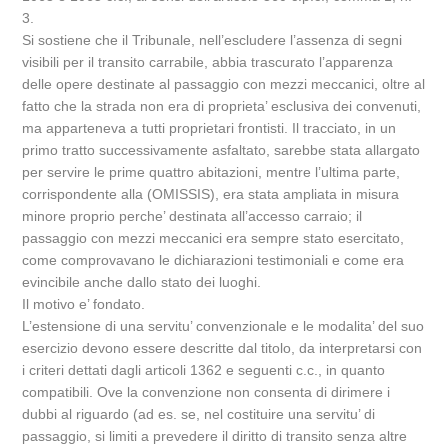
3.
Si sostiene che il Tribunale, nell’escludere l’assenza di segni
visibili per il transito carrabile, abbia trascurato l’apparenza
delle opere destinate al passaggio con mezzi meccanici, oltre al
fatto che la strada non era di proprieta’ esclusiva dei convenuti,
ma apparteneva a tutti proprietari frontisti. Il tracciato, in un
primo tratto successivamente asfaltato, sarebbe stata allargato
per servire le prime quattro abitazioni, mentre l’ultima parte,
corrispondente alla (OMISSIS), era stata ampliata in misura
minore proprio perche’ destinata all’accesso carraio; il
passaggio con mezzi meccanici era sempre stato esercitato,
come comprovavano le dichiarazioni testimoniali e come era
evincibile anche dallo stato dei luoghi.
Il motivo e’ fondato.
L’estensione di una servitu’ convenzionale e le modalita’ del suo
esercizio devono essere descritte dal titolo, da interpretarsi con
i criteri dettati dagli articoli 1362 e seguenti c.c., in quanto
compatibili. Ove la convenzione non consenta di dirimere i
dubbi al riguardo (ad es. se, nel costituire una servitu’ di
passaggio, si limiti a prevedere il diritto di transito senza altre