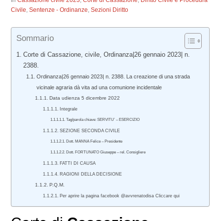
In
Cassazione civile 2023
,
Corte di Cassazione
,
Diritto Civile e Procedura
Civile
,
Sentenze - Ordinanze
,
Sezioni Diritto
Sommario
Corte di Cassazione, civile, Ordinanza|26 gennaio 2023| n.
2388.
Ordinanza|26 gennaio 2023| n. 2388. La creazione di una strada
vicinale agraria dà vita ad una comunione incidentale
Data udienza 5 dicembre 2022
Integrale
Tag/parola chiave: SERVITU’ – ESERCIZIO
SEZIONE SECONDA CIVILE
Dott. MANNA Felice – Presidente
Dott. FORTUNATO Giuseppe – rel. Consigliere
FATTI DI CAUSA
RAGIONI DELLA DECISIONE
P.Q.M.
Per aprire la pagina facebook @avvrenatodisa Cliccare qui