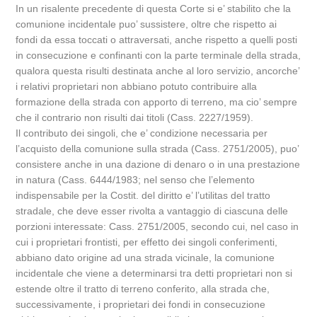
In un risalente precedente di questa Corte si e’ stabilito che la
comunione incidentale puo’ sussistere, oltre che rispetto ai
fondi da essa toccati o attraversati, anche rispetto a quelli posti
in consecuzione e confinanti con la parte terminale della strada,
qualora questa risulti destinata anche al loro servizio, ancorche’
i relativi proprietari non abbiano potuto contribuire alla
formazione della strada con apporto di terreno, ma cio’ sempre
che il contrario non risulti dai titoli (Cass. 2227/1959).
Il contributo dei singoli, che e’ condizione necessaria per
l’acquisto della comunione sulla strada (Cass. 2751/2005), puo’
consistere anche in una dazione di denaro o in una prestazione
in natura (Cass. 6444/1983; nel senso che l’elemento
indispensabile per la Costit. del diritto e’ l’utilitas del tratto
stradale, che deve esser rivolta a vantaggio di ciascuna delle
porzioni interessate: Cass. 2751/2005, secondo cui, nel caso in
cui i proprietari frontisti, per effetto dei singoli conferimenti,
abbiano dato origine ad una strada vicinale, la comunione
incidentale che viene a determinarsi tra detti proprietari non si
estende oltre il tratto di terreno conferito, alla strada che,
successivamente, i proprietari dei fondi in consecuzione