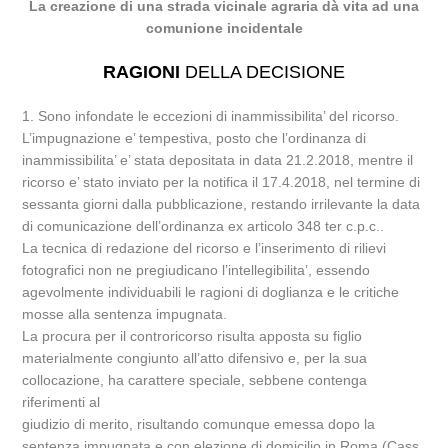
La creazione di una strada vicinale agraria dà vita ad una
comunione incidentale
RAGIONI
DELLA DECISIONE
1. Sono infondate le eccezioni di inammissibilita’ del ricorso.
L’impugnazione e’ tempestiva, posto che l’ordinanza di
inammissibilita’ e’ stata depositata in data 21.2.2018, mentre il
ricorso e’ stato inviato per la notifica il 17.4.2018, nel termine di
sessanta giorni dalla pubblicazione, restando irrilevante la data
di comunicazione dell’ordinanza ex articolo 348 ter c.p.c..
La tecnica di redazione del ricorso e l’inserimento di rilievi
fotografici non ne pregiudicano l’intellegibilita’, essendo
agevolmente individuabili le ragioni di doglianza e le critiche
mosse alla sentenza impugnata.
La procura per il controricorso risulta apposta su figlio
materialmente congiunto all’atto difensivo e, per la sua
collocazione, ha carattere speciale, sebbene contenga
riferimenti al
giudizio di merito, risultando comunque emessa dopo la
sentenza impugnata e con elezione di domicilio in Roma (Cass.