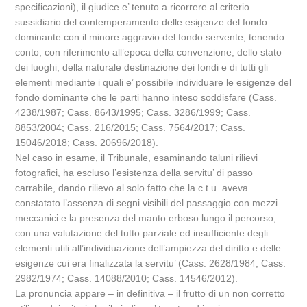
specificazioni), il giudice e’ tenuto a ricorrere al criterio
sussidiario del contemperamento delle esigenze del fondo
dominante con il minore aggravio del fondo servente, tenendo
conto, con riferimento all’epoca della convenzione, dello stato
dei luoghi, della naturale destinazione dei fondi e di tutti gli
elementi mediante i quali e’ possibile individuare le esigenze del
fondo dominante che le parti hanno inteso soddisfare (Cass.
4238/1987; Cass. 8643/1995; Cass. 3286/1999; Cass.
8853/2004; Cass. 216/2015; Cass. 7564/2017; Cass.
15046/2018; Cass. 20696/2018).
Nel caso in esame, il Tribunale, esaminando taluni rilievi
fotografici, ha escluso l’esistenza della servitu’ di passo
carrabile, dando rilievo al solo fatto che la c.t.u. aveva
constatato l’assenza di segni visibili del passaggio con mezzi
meccanici e la presenza del manto erboso lungo il percorso,
con una valutazione del tutto parziale ed insufficiente degli
elementi utili all’individuazione dell’ampiezza del diritto e delle
esigenze cui era finalizzata la servitu’ (Cass. 2628/1984; Cass.
2982/1974; Cass. 14088/2010; Cass. 14546/2012).
La pronuncia appare – in definitiva – il frutto di un non corretto