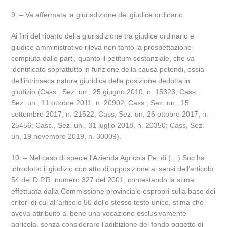
9. – Va affermata la giurisdizione del giudice ordinario.
Ai fini del riparto della giurisdizione tra giudice ordinario e
giudice amministrativo rileva non tanto la prospettazione
compiuta dalle parti, quanto il petitum sostanziale, che va
identificato soprattutto in funzione della causa petendi, ossia
dell’intrinseca natura giuridica della posizione dedotta in
giudizio (Cass., Sez. un., 25 giugno 2010, n. 15323; Cass.,
Sez. un., 11 ottobre 2011, n. 20902; Cass., Sez. un., 15
settembre 2017, n. 21522, Cass, Sez. un, 26 ottobre 2017, n.
25456; Cass., Sez. un., 31 luglio 2018, n. 20350; Cass, Sez.
un, 19 novembre 2019, n. 30009).
10. – Nel caso di specie l’Azienda Agricola Pe. di (…) Snc ha
introdotto il giudizio con atto di opposizione ai sensi dell’articolo
54 del D.P.R. numero 327 del 2001, contestando la stima
effettuata dalla Commissione provinciale espropri sulla base dei
criteri di cui all’articolo 50 dello stesso testo unico, stima che
aveva attribuito al bene una vocazione esclusivamente
agricola, senza considerare l’adibizione del fondo oggetto di