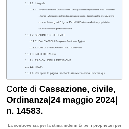
Integrale
Tag/parola chiave: Giurisdizione – Occupazione temporanea di aree – Indennità
– Stima – Adibizione del fondo a cava di prestito – Inapplicabilità art. 133 primo
comma, lettera g, del D.Lgs. n. 104 del 2010 relativo ad atti espropriativi –
Giurisdizione del giudice ordinario
SEZIONE UNITE CIVILE
Dott. D’ASCOLA Pasquale – Presidente Aggiunto
Dott. DI MARZIO Mauro – Rel. – Consigliere
FATTI DI CAUSA
RAGIONI DELLA DECISIONE
P.Q.M.
Per aprire la pagina facebook @avvrenatodisa Cliccare qui
Corte di
Cassazione
,
civile
,
Ordinanza|24 maggio 2024|
n. 14583.
La controversia per la stima indennità per i proprietari per