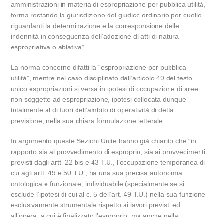
amministrazioni in materia di espropriazione per pubblica utilità,
ferma restando la giurisdizione del giudice ordinario per quelle
riguardanti la determinazione e la corresponsione delle
indennità in conseguenza dell’adozione di atti di natura
espropriativa o ablativa”.
La norma concerne difatti la “espropriazione per pubblica
utilità”, mentre nel caso disciplinato dall’articolo 49 del testo
unico espropriazioni si versa in ipotesi di occupazione di aree
non soggette ad espropriazione, ipotesi collocata dunque
totalmente al di fuori dell’ambito di operatività di detta
previsione, nella sua chiara formulazione letterale.
In argomento queste Sezioni Unite hanno già chiarito che “in
rapporto sia al provvedimento di esproprio, sia ai provvedimenti
previsti dagli artt. 22 bis e 43 T.U., l’occupazione temporanea di
cui agli artt. 49 e 50 T.U., ha una sua precisa autonomia
ontologica e funzionale, individuabile (specialmente se si
esclude l’ipotesi di cui al c. 5 dell’art. 49 T.U.) nella sua funzione
esclusivamente strumentale rispetto ai lavori previsti ed
all’opera, a cui è finalizzato l’esproprio, ma anche nella