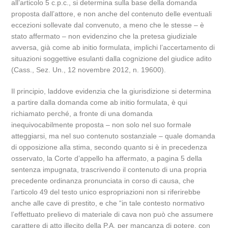
all’articolo 5 c.p.c., si determina sulla base della domanda
proposta dall’attore, e non anche del contenuto delle eventuali
eccezioni sollevate dal convenuto, a meno che le stesse – è
stato affermato – non evidenzino che la pretesa giudiziale
avversa, già come ab initio formulata, implichi l’accertamento di
situazioni soggettive esulanti dalla cognizione del giudice adito
(Cass., Sez. Un., 12 novembre 2012, n. 19600).
Il principio, laddove evidenzia che la giurisdizione si determina
a partire dalla domanda come ab initio formulata, è qui
richiamato perché, a fronte di una domanda
inequivocabilmente proposta – non solo nel suo formale
atteggiarsi, ma nel suo contenuto sostanziale – quale domanda
di opposizione alla stima, secondo quanto si è in precedenza
osservato, la Corte d’appello ha affermato, a pagina 5 della
sentenza impugnata, trascrivendo il contenuto di una propria
precedente ordinanza pronunciata in corso di causa, che
l’articolo 49 del testo unico espropriazioni non si riferirebbe
anche alle cave di prestito, e che “in tale contesto normativo
l’effettuato prelievo di materiale di cava non può che assumere
carattere di atto illecito della P.A. per mancanza di potere, con