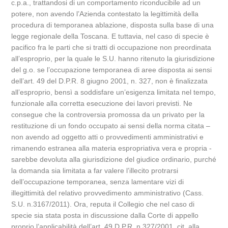
c.p.a., trattandosi di un comportamento riconducibile ad un
potere, non avendo l’Azienda contestato la legittimità della
procedura di temporanea ablazione, disposta sulla base di una
legge regionale della Toscana. E tuttavia, nel caso di specie è
pacifico fra le parti che si tratti di occupazione non preordinata
all’esproprio, per la quale le S.U. hanno ritenuto la giurisdizione
del g.o. se l’occupazione temporanea di aree disposta ai sensi
dell’art. 49 del D.P.R. 8 giugno 2001, n. 327, non è finalizzata
all’esproprio, bensì a soddisfare un’esigenza limitata nel tempo,
funzionale alla corretta esecuzione dei lavori previsti. Ne
consegue che la controversia promossa da un privato per la
restituzione di un fondo occupato ai sensi della norma citata –
non avendo ad oggetto atti o provvedimenti amministrativi e
rimanendo estranea alla materia espropriativa vera e propria -
sarebbe devoluta alla giurisdizione del giudice ordinario, purché
la domanda sia limitata a far valere l’illecito protrarsi
dell’occupazione temporanea, senza lamentare vizi di
illegittimità del relativo provvedimento amministrativo (Cass.
S.U. n.3167/2011). Ora, reputa il Collegio che nel caso di
specie sia stata posta in discussione dalla Corte di appello
proprio l’applicabilità dell’art. 49 D.P.R. n.327/2001, cit. alla