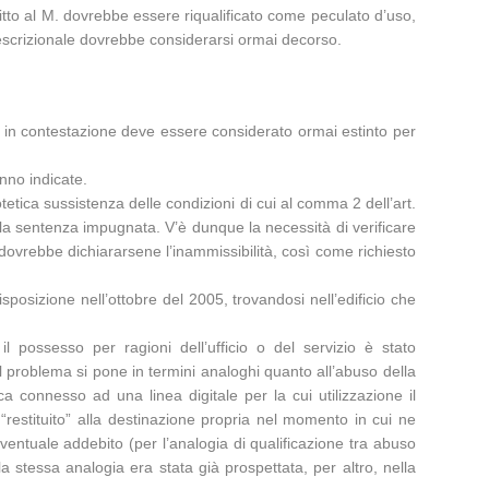
critto al M. dovrebbe essere riqualificato come peculato d’uso,
rescrizionale dovrebbe considerarsi ormai decorso.
o in contestazione deve essere considerato ormai estinto per
anno indicate.
tetica sussistenza delle condizioni di cui al comma 2 dell’art.
lla sentenza impugnata. V’è dunque la necessità di verificare
 dovrebbe dichiararsene l’inammissibilità, così come richiesto
sposizione nell’ottobre del 2005, trovandosi nell’edificio che
l possesso per ragioni dell’ufficio o del servizio è stato
il problema si pone in termini analoghi quanto all’abuso della
 connesso ad una linea digitale per la cui utilizzazione il
restituito” alla destinazione propria nel momento in cui ne
ventuale addebito (per l’analogia di qualificazione tra abuso
stessa analogia era stata già prospettata, per altro, nella