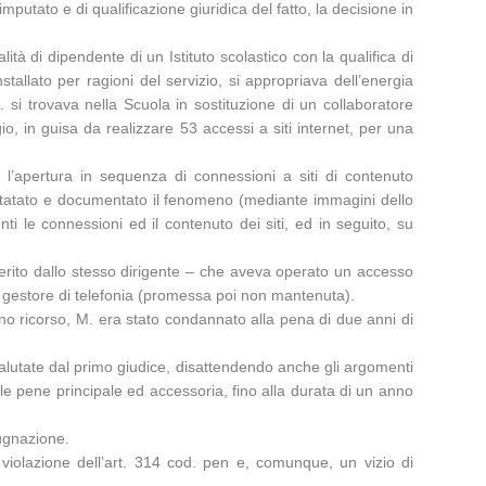
putato e di qualificazione giuridica del fatto, la decisione in
ità di dipendente di un Istituto scolastico con la qualifica di
allato per ragioni del servizio, si appropriava dell’energia
 si trovava nella Scuola in sostituzione di un collaboratore
o, in guisa da realizzare 53 accessi a siti internet, per una
 l’apertura in sequenza di connessioni a siti di contenuto
nstatato e documentato il fenomeno (mediante immagini dello
i le connessioni ed il contenuto dei siti, ed in seguito, su
iferito dallo stesso dirigente – che aveva operato un accesso
 gestore di telefonia (promessa poi non mantenuta).
erno ricorso, M. era stato condannato alla pena di due anni di
e valutate dal primo giudice, disattendendo anche gli argomenti
le pene principale ed accessoria, fino alla durata di un anno
ugnazione.
violazione dell’art. 314 cod. pen e, comunque, un vizio di