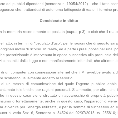
parte dei pubblici dipendenti (sentenza n. 19054/2012) – che il fatto as
guenza che, trattandosi di autonoma fattispecie di reato, il termine p
Considerato in diritto
con la memoria recentemente depositata (supra, p.3), e cioè che il reat
el fatto, in termini di “peculato d’uso”, per le ragioni che di seguito sar
iginari motivi di ricorso. In realtà, ed a parte i presupposti per una ipo
ine prescrizionale è intervenuta in epoca successiva alla pronuncia de
vi consentiti dalla legge e non manifestamente infondati, che altrimenti
so di un computer con connessione internet che il M. avrebbe avuto a di
ore scolastico usualmente addetto al servizio.
uso di un mezzo di comunicazione del quale l’agente pubblico abbia i
chiamate telefoniche per ragioni personali. Si ammette, per altro, che 
e in questo caso viene sfruttato un apparecchio di proprietà pubblica
onsumo o forfettariamente; anche in questo caso, l’apparecchio viene “
ssa avvenire per l’energia utilizzata, e per la somma di successivo ed e
uter si veda Sez. 6, Sentenza n. 34524 del 02/07/2013, rv. 255810; la 