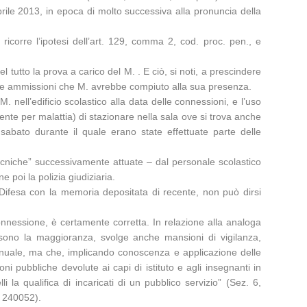
prile 2013, in epoca di molto successiva alla pronuncia della
corre l’ipotesi dell’art. 129, comma 2, cod. proc. pen., e
 tutto la prova a carico del M. . E ciò, si noti, a prescindere
 sulle ammissioni che M. avrebbe compiuto alla sua presenza.
 nell’edificio scolastico alla data delle connessioni, e l’uso
assente per malattia) di stazionare nella sala ove si trova anche
 sabato durante il quale erano state effettuate parte delle
“tecniche” successivamente attuate – dal personale scolastico
poi la polizia giudiziaria.
Difesa con la memoria depositata di recente, non può dirsi
onnessione, è certamente corretta. In relazione alla analoga
 sono la maggioranza, svolge anche mansioni di vigilanza,
anuale, ma che, implicando conoscenza e applicazione delle
oni pubbliche devolute ai capi di istituto e agli insegnanti in
i la qualifica di incaricati di un pubblico servizio” (Sez. 6,
. 240052).