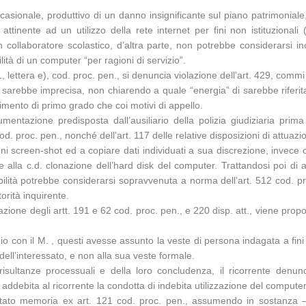
asionale, produttivo di un danno insignificante sul piano patrimoniale
inente ad un utilizzo della rete internet per fini non istituzionali (
collaboratore scolastico, d’altra parte, non potrebbe considerarsi inc
ità di un computer “per ragioni di servizio”.
ettera e), cod. proc. pen., si denuncia violazione dell’art. 429, commi 1
o sarebbe imprecisa, non chiarendo a quale “energia” di sarebbe riferit
ttimento di primo grado che coi motivi di appello.
cumentazione predisposta dall’ausiliario della polizia giudiziaria pr
d. proc. pen., nonché dell’art. 117 delle relative disposizioni di attuazi
lcuni screen-shot ed a copiare dati individuati a sua discrezione, inve
alla c.d. clonazione dell’hard disk del computer. Trattandosi poi di 
etibilità potrebbe considerarsi sopravvenuta a norma dell’art. 512 cod.
orità inquirente.
olazione degli artt. 191 e 62 cod. proc. pen., e 220 disp. att., viene prop
o con il M. , questi avesse assunto la veste di persona indagata a fini 
dell’interessato, e non alla sua veste formale.
isultanze processuali e della loro concludenza, il ricorrente denunc
ddebita al ricorrente la condotta di indebita utilizzazione del computer
itato memoria ex art. 121 cod. proc. pen., assumendo in sostanza – 