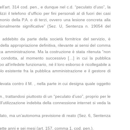
ll’art. 314 cod. pen., e dunque nel c.d. “peculato d’uso”, la
i il telefono d’ufficio per fini personali al di fuori dei casi
monio della P.A. o di terzi, ovvero una lesione concreta alla
ionalmente significative” (Sez. U, Sentenza n. 19054 del
addebito da parte della società fornitrice del servizio, è
to della appropriazione definitiva, rilevante ai sensi del comma
ica amministrazione. Ma la costruzione è stata ritenuta “non
ta condotta, al momento successivo […] in cui la pubblica
ll’infedele funzionario, né il loro esborso è ricollegabile a
o esistente fra la pubblica amministrazione e il gestore di
levata contro il M. , nella parte in cui designa quale oggetto
, trattandosi piuttosto di un “peculato d’uso”, proprio per le
’utilizzazione indebita della connessione internet si veda la
eculato, ma un’autonoma previsione di reato (Sez. 6, Sentenza
ette anni e sei mesi (art. 157, comma 1, cod. pen.).