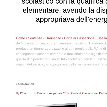
scolastico con la qualifica
elementare, avendo la dispo
appropriava dell'energ
Home
/
Sentenze - Ordinanze
/
Corte di Cassazione
/
Cassa
dell'incaricato di un pubblico servizio che utilizzi il telefono 
produce un danno apprezzabile al patrimonio della P.A. o di t
conseguenze economicamente e funzionalmente significative. Ne
qualità di dipendente di un Istituto scolastico con la qualifi
ragioni del servizio, si appropriava dell'energia necessaria 
6 GIUGNO 2014
By
D'Isa
In
Cassazione penale 2014
,
Corte di Cassazione
,
Dirit