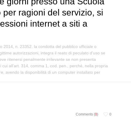
due giorni presso una Scuola
per ragioni del servizio, si
sioni internet a siti a
 2014, n. 23352. la condotta del pubblico ufficiale o
legittime autorizzazioni, integra il reato di peculato d'uso se
 deve ritenersi penalmente irrilevante se non presenta
 cui all'art. 314, comma 1, cod. pen., perché, nella propria
re, avendo la disponibilità di un computer installato per
Comments (
0
)
0