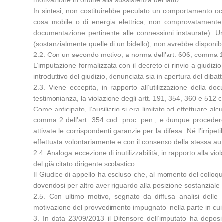
motivazione in ordine alla sussistenza del fatto.
In sintesi, non costituirebbe peculato un comportamento occ
cosa mobile o di energia elettrica, non comprovatamente att
documentazione pertinente alle connessioni instaurate). Un 
(sostanzialmente quelle di un bidello), non avrebbe disponibil
2.2. Con un secondo motivo, a norma dell’art. 606, comma 1, l
L’imputazione formalizzata con il decreto di rinvio a giudizi
introduttivo del giudizio, denunciata sia in apertura del diba
2.3. Viene eccepita, in rapporto all’utilizzazione della do
testimonianza, la violazione degli artt. 191, 354, 360 e 512 co
Come anticipato, l’ausiliario si era limitato ad effettuare a
comma 2 dell’art. 354 cod. proc. pen., e dunque procedere 
attivate le corrispondenti garanzie per la difesa. Né l’irrip
effettuata volontariamente e con il consenso della stessa aut
2.4. Analoga eccezione di inutilizzabilità, in rapporto alla vi
del già citato dirigente scolastico.
Il Giudice di appello ha escluso che, al momento del colloqui
dovendosi per altro aver riguardo alla posizione sostanziale 
2.5. Con ultimo motivo, segnato da diffusa analisi delle r
motivazione del provvedimento impugnato, nella parte in cui a
3. In data 23/09/2013 il Difensore dell’imputato ha depos