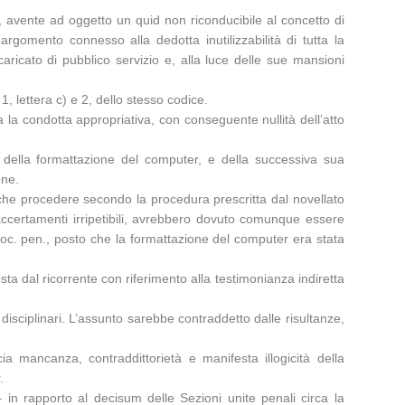
, avente ad oggetto un quid non riconducibile al concetto di
argomento connesso alla dedotta inutilizzabilità di tutta la
aricato di pubblico servizio e, alla luce delle sue mansioni
, lettera c) e 2, dello stesso codice.
a la condotta appropriativa, con conseguente nullità dell’atto
ima della formattazione del computer, e della successiva sua
one.
ce che procedere secondo la procedura prescritta dal novellato
accertamenti irripetibili, avrebbero dovuto comunque essere
 proc. pen., posto che la formattazione del computer era stata
osta dal ricorrente con riferimento alla testimonianza indiretta
disciplinari. L’assunto sarebbe contraddetto dalle risultanze,
ia mancanza, contraddittorietà e manifesta illogicità della
.
in rapporto al decisum delle Sezioni unite penali circa la