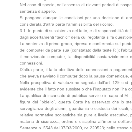
Nel caso di specie, nell’assenza di rilevanti periodi di sos
sentenza d’appello.
Si pongono dunque le condizioni per una decisione di annu
considerata d’altra parte l’ammissibilità del ricorso.
3.1. In punto di sussistenza del fatto, e di responsabilità de
dagli accertamenti “tecnici” della cui regolarità si fa quest
La sentenza di primo grado, ripresa e confermata sul punto da
del computer da parte sua (constatato dalla teste P. ); l’abitud
il menzionato computer; la disponibilità sostanzialmente e
connessioni.
D’altra parte, il fatto obiettivo delle connessioni a pagame
che aveva riavviato il computer dopo la pausa domenicale, e
Nella prospettiva di valutazione segnata dall’art. 129 co
evidente che il fatto non sussiste o che l’imputato non l’ha
La qualifica di incaricato di pubblico servizio in capo al 
figura del “bidello”, questa Corte ha osservato che lo s
sorveglianza degli alunni, guardiania e custodia dei loca
relative normative scolastiche sia pure a livello esecutivo, p
materia di sicurezza, ordine e disciplina all’interno dell’ar
Sentenza n. 5543 del 07/03/2000, rv. 220523; nello stesso 