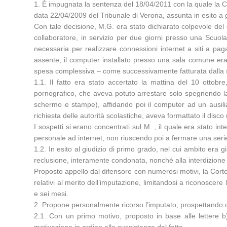
1. È impugnata la sentenza del 18/04/2011 con la quale la Cort
data 22/04/2009 del Tribunale di Verona, assunta in esito a g
Con tale decisione, M.G. era stato dichiarato colpevole del de
collaboratore, in servizio per due giorni presso una Scuola
necessaria per realizzare connessioni internet a siti a pag
assente, il computer installato presso una sala comune era s
spesa complessiva – come successivamente fatturata dalla soci
1.1. Il fatto era stato accertato la mattina del 10 ottob
pornografico, che aveva potuto arrestare solo spegnendo la
schermo e stampe), affidando poi il computer ad un ausiliar
richiesta delle autorità scolastiche, aveva formattato il disco
I sospetti si erano concentrati sul M. , il quale era stato 
personale ad internet, non riuscendo poi a fermare una seri
1.2. In esito al giudizio di primo grado, nel cui ambito era 
reclusione, interamente condonata, nonché alla interdizione 
Proposto appello dal difensore con numerosi motivi, la Corte t
relativi al merito dell’imputazione, limitandosi a riconosce
e sei mesi.
2. Propone personalmente ricorso l’imputato, prospettando 
2.1. Con un primo motivo, proposto in base alle lettere b