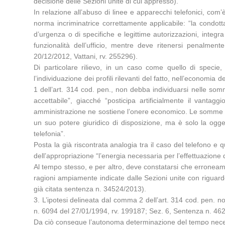
decisione delle Sezioni unite di cui appresso).
In relazione all’abuso di linee e apparecchi telefonici, com
norma incriminatrice correttamente applicabile: “la condotta d
d’urgenza o di specifiche e legittime autorizzazioni, integr
funzionalità dell’ufficio, mentre deve ritenersi penalm
20/12/2012, Vattani, rv. 255296).
Di particolare rilievo, in un caso come quello di specie,
l’individuazione dei profili rilevanti del fatto, nell’economia
1 dell’art. 314 cod. pen., non debba individuarsi nelle som
accettabile”, giacché “posticipa artificialmente il vant
amministrazione ne sostiene l’onere economico. Le somme di c
un suo potere giuridico di disposizione, ma è solo la ogge
telefonia”.
Posta la già riscontrata analogia tra il caso del telefono e 
dell’appropriazione “l’energia necessaria per l’effettuazione
Al tempo stesso, e per altro, deve constatarsi che erroneamen
ragioni ampiamente indicate dalle Sezioni unite con riguardo
già citata sentenza n. 34524/2013).
3. L’ipotesi delineata dal comma 2 dell’art. 314 cod. pen. n
n. 6094 del 27/01/1994, rv. 199187; Sez. 6, Sentenza n. 462
Da ciò consegue l’autonoma determinazione del tempo necessar