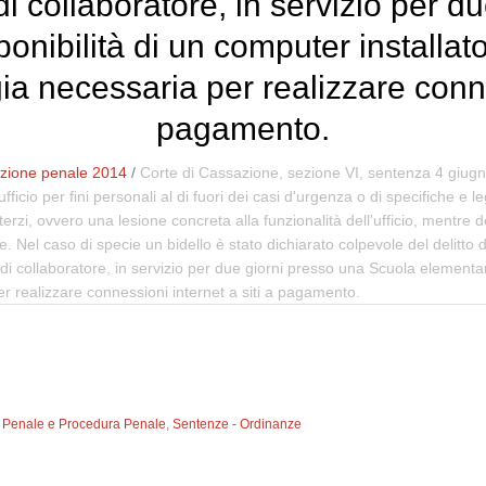
 di collaboratore, in servizio per 
nibilità di un computer installato 
ia necessaria per realizzare connes
pagamento.
zione penale 2014
/
Corte di Cassazione, sezione VI, sentenza 4 giugno
d'ufficio per fini personali al di fuori dei casi d'urgenza o di specifiche e 
erzi, ovvero una lesione concreta alla funzionalità dell'ufficio, mentre
l caso di specie un bidello è stato dichiarato colpevole del delitto di
ca di collaboratore, in servizio per due giorni presso una Scuola elementa
per realizzare connessioni internet a siti a pagamento.
to Penale e Procedura Penale
,
Sentenze - Ordinanze