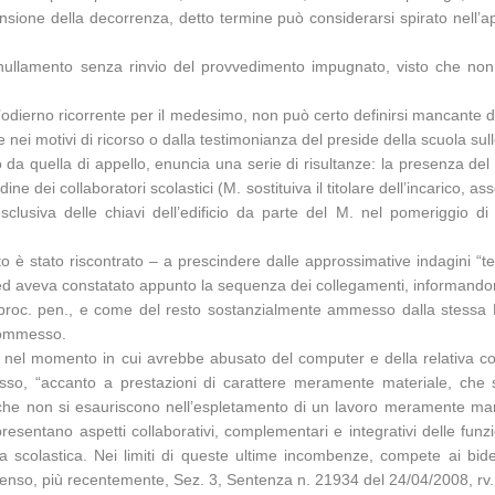
pensione della decorrenza, detto termine può considerarsi spirato nell’a
llamento senza rinvio del provvedimento impugnato, visto che non ri
ll’odierno ricorrente per il medesimo, non può certo definirsi mancante del
ione nei motivi di ricorso o dalla testimonianza del preside della scuola
 quella di appello, enuncia una serie di risultanze: la presenza del M.
ine dei collaboratori scolastici (M. sostituiva il titolare dell’incarico, 
sclusiva delle chiavi dell’edificio da parte del M. nel pomeriggio di
nto è stato riscontrato – a prescindere dalle approssimative indagini 
d aveva constatato appunto la sequenza dei collegamenti, informandone 
d. proc. pen., e come del resto sostanzialmente ammesso dalla stessa 
 commesso.
M. , nel momento in cui avrebbe abusato del computer e della relativa c
tesso, “accanto a prestazioni di carattere meramente materiale, che
li, che non si esauriscono nell’espletamento di un lavoro meramente m
resentano aspetti collaborativi, complementari e integrativi delle funzi
ea scolastica. Nei limiti di queste ultime incombenze, compete ai bidell
senso, più recentemente, Sez. 3, Sentenza n. 21934 del 24/04/2008, rv