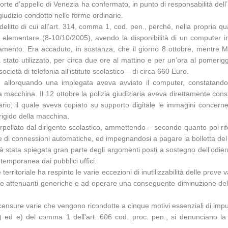
e d’appello di Venezia ha confermato, in punto di responsabilità dell’im
iudizio condotto nelle forme ordinarie.
litto di cui all’art. 314, comma 1, cod. pen., perché, nella propria qual
 elementare (8-10/10/2005), avendo la disponibilità di un computer inst
amento. Era accaduto, in sostanza, che il giorno 8 ottobre, mentre M.
tato utilizzato, per circa due ore al mattino e per un’ora al pomeriggi
età di telefonia all’istituto scolastico – di circa 660 Euro.
re, allorquando una impiegata aveva avviato il computer, constatando
 macchina. Il 12 ottobre la polizia giudiziaria aveva direttamente co
io, il quale aveva copiato su supporto digitale le immagini concernent
 rigido della macchina.
interpellato dal dirigente scolastico, ammettendo – secondo quanto poi r
e di connessioni automatiche, ed impegnandosi a pagare la bolletta del
già stata spiegata gran parte degli argomenti posti a sostegno dell’odi
temporanea dai pubblici uffici.
erritoriale ha respinto le varie eccezioni di inutilizzabilità delle prov
re le attenuanti generiche e ad operare una conseguente diminuzione del
censure varie che vengono ricondotte a cinque motivi essenziali di imp
) ed e) del comma 1 dell’art. 606 cod. proc. pen., si denunciano la 