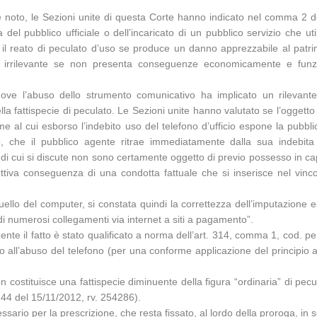
’è noto, le Sezioni unite di questa Corte hanno indicato nel comma 2 de
el pubblico ufficiale o dell’incaricato di un pubblico servizio che utilizz
a il reato di peculato d’uso se produce un danno apprezzabile al patri
ente irrilevante se non presenta conseguenze economicamente e funz
 ove l’abuso dello strumento comunicativo ha implicato un rilevante 
 della fattispecie di peculato. Le Sezioni unite hanno valutato se l’ogget
me al cui esborso l’indebito uso del telefono d’ufficio espone la pubbl
aggio, che il pubblico agente ritrae immediatamente dalla sua indebi
ui si discute non sono certamente oggetto di previo possesso in capo a
ttiva conseguenza di una condotta fattuale che si inserisce nel vincol
quello del computer, si constata quindi la correttezza dell’imputazione e
 di numerosi collegamenti via internet a siti a pagamento”.
te il fatto è stato qualificato a norma dell’art. 314, comma 1, cod. pen.
 all’abuso del telefono (per una conforme applicazione del principio all
on costituisce una fattispecie diminuente della figura “ordinaria” di p
44 del 15/11/2012, rv. 254286).
io per la prescrizione, che resta fissato, al lordo della proroga, in s