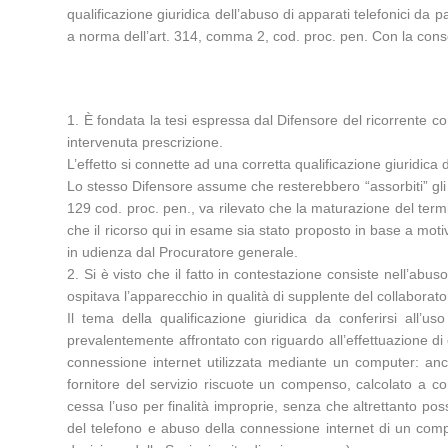
qualificazione giuridica dell’abuso di apparati telefonici da 
a norma dell’art. 314, comma 2, cod. proc. pen. Con la conse
1. È fondata la tesi espressa dal Difensore del ricorrente 
intervenuta prescrizione.
L’effetto si connette ad una corretta qualificazione giuridica d
Lo stesso Difensore assume che resterebbero “assorbiti” gli or
129 cod. proc. pen., va rilevato che la maturazione del term
che il ricorso qui in esame sia stato proposto in base a moti
in udienza dal Procuratore generale.
2. Si è visto che il fatto in contestazione consiste nell’abu
ospitava l’apparecchio in qualità di supplente del collaborat
Il tema della qualificazione giuridica da conferirsi all’
prevalentemente affrontato con riguardo all’effettuazione di 
connessione internet utilizzata mediante un computer: anch
fornitore del servizio riscuote un compenso, calcolato a c
cessa l’uso per finalità improprie, senza che altrettanto po
del telefono e abuso della connessione internet di un comp