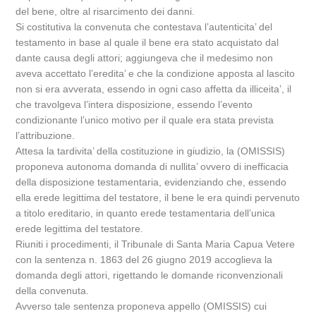
del bene, oltre al risarcimento dei danni.
Si costitutiva la convenuta che contestava l’autenticita’ del
testamento in base al quale il bene era stato acquistato dal
dante causa degli attori; aggiungeva che il medesimo non
aveva accettato l’eredita’ e che la condizione apposta al lascito
non si era avverata, essendo in ogni caso affetta da illiceita’, il
che travolgeva l’intera disposizione, essendo l’evento
condizionante l’unico motivo per il quale era stata prevista
l’attribuzione.
Attesa la tardivita’ della costituzione in giudizio, la (OMISSIS)
proponeva autonoma domanda di nullita’ ovvero di inefficacia
della disposizione testamentaria, evidenziando che, essendo
ella erede legittima del testatore, il bene le era quindi pervenuto
a titolo ereditario, in quanto erede testamentaria dell’unica
erede legittima del testatore.
Riuniti i procedimenti, il Tribunale di Santa Maria Capua Vetere
con la sentenza n. 1863 del 26 giugno 2019 accoglieva la
domanda degli attori, rigettando le domande riconvenzionali
della convenuta.
Avverso tale sentenza proponeva appello (OMISSIS) cui