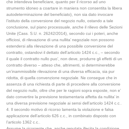
che intendeva beneficiare, quanto per il ricorso ad uno
strumento idoneo a coartare in maniera non consentita la libera
autodeterminazione del beneficiato), non sia dato invocare
l’istituto della conversione del negozio nullo, ostando a tale
conclusione, sul piano processuale, anche il rilievo delle Sezioni
Unite (Cass. S.U. n. 26242/2014), secondo cui i poteri, anche
officiosi, di rilevazione di una nullita’ negoziale non possono
estendersi alla rilevazione di una possibile conversione del
contratto, ostandovi il dettato dell’articolo 1424 c.c., – secondo
il quale il contratto nullo puo’, non deve, produrre gli effetti di un
contratto diverso – atteso che, altrimenti, si determinerebbe
un’inammissibile rilevazione di una diversa efficacia, sia pur
ridotta, di quella convenzione negoziale. Ne consegue che in
assenza di una richiesta di parte di procedere alla conversione
del negozio nullo, oltre che per le ragioni sopra esposte, non e’
dato convertire la previsione testamentaria affetta da nullita’ in
una diversa previsione negoziale ai sensi dell’articolo 1424 c.c..
4. Il secondo motivo di ricorso lamenta la violazione e falsa
applicazione dell’articolo 626 c.c., in combinato disposto con
l’articolo 1362 c.c..
Assume la ricorrente che, anche reputata illecita la condizione