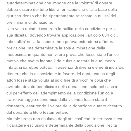
autodeterminazione che impone che la volonta’ di donare
debba essere del tutto libera, principio che e’ alla base della
giurisprudenza che ha ripetutamente ravvisato la nullita’ del
preliminare di donazione.
Una volta quindi riscontrata la nullita’ della condizione per la
sua illiceita’, dovendo trovare applicazione l’articolo 634 c.c.,
tale nullita’ nella fattispecie non poteva estendersi all’intera
previsione, ma determinava la sola eliminazione della
medesima, in quanto non vi era prova che fosse stato l’unico
motivo che aveva indotto il de cuius a testare in quel modo.
Infatti, si sarebbe potuto, in assenza di diversi elementi indiziari,
ritenere che la disposizione in favore del dante causa degli
attori fosse stata voluta al solo fine di arricchire colui che
avrebbe dovuto beneficiare della donazione, solo nel caso in
cui per effetto dell’adempimento della condizione l’unico a
trarre vantaggio economico dalla vicenda fosse stato il
donatario, esaurendo il valore della donazione quanto ricevuto
dal donante a titolo testamentario.
Ma tale prova non risultava dagli atti cosi’ che l’incertezza circa
il carattere esclusivo e determinante della condizione illecita