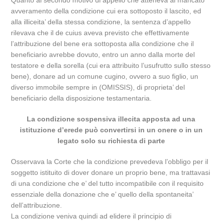
Quanto al secondo motivo di appello che atteneva al mancato
avveramento della condizione cui era sottoposto il lascito, ed
alla illiceita’ della stessa condizione, la sentenza d’appello
rilevava che il de cuius aveva previsto che effettivamente
l’attribuzione del bene era sottoposta alla condizione che il
beneficiario avrebbe dovuto, entro un anno dalla morte del
testatore e della sorella (cui era attribuito l’usufrutto sullo stesso
bene), donare ad un comune cugino, ovvero a suo figlio, un
diverso immobile sempre in (OMISSIS), di proprieta’ del
beneficiario della disposizione testamentaria.
La condizione sospensiva illecita apposta ad una
istituzione d’erede può convertirsi in un onere o in un
legato solo su richiesta di parte
Osservava la Corte che la condizione prevedeva l’obbligo per il
soggetto istituito di dover donare un proprio bene, ma trattavasi
di una condizione che e’ del tutto incompatibile con il requisito
essenziale della donazione che e’ quello della spontaneita’
dell’attribuzione.
La condizione veniva quindi ad elidere il principio di