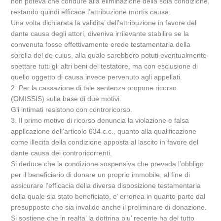
non poteva che condure alla eliminazione della sola condizione,
restando quindi efficace l’attribuzione mortis causa.
Una volta dichiarata la validita’ dell’attribuzione in favore del
dante causa degli attori, diveniva irrilevante stabilire se la
convenuta fosse effettivamente erede testamentaria della
sorella del de cuius, alla quale sarebbero potuti eventualmente
spettare tutti gli altri beni del testatore, ma con esclusione di
quello oggetto di causa invece pervenuto agli appellati.
2. Per la cassazione di tale sentenza propone ricorso
(OMISSIS) sulla base di due motivi.
Gli intimati resistono con controricorso.
3. Il primo motivo di ricorso denuncia la violazione e falsa
applicazione dell’articolo 634 c.c., quanto alla qualificazione
come illecita della condizione apposta al lascito in favore del
dante causa dei controricorrenti.
Si deduce che la condizione sospensiva che preveda l’obbligo
per il beneficiario di donare un proprio immobile, al fine di
assicurare l’efficacia della diversa disposizione testamentaria
della quale sia stato beneficiato, e’ erronea in quanto parte dal
presupposto che sia invalido anche il preliminare di donazione.
Si sostiene che in realta’ la dottrina piu’ recente ha del tutto