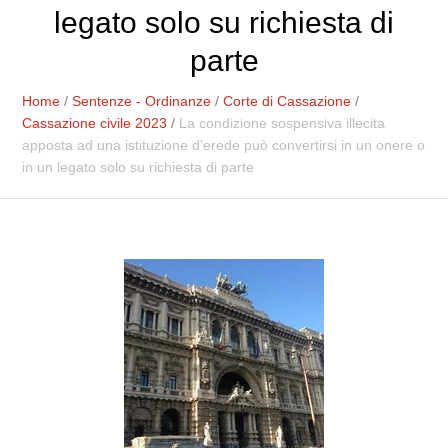
legato solo su richiesta di
parte
Home
/
Sentenze - Ordinanze
/
Corte di Cassazione
/
Cassazione civile 2023
/
La condizione sospensiva illecita
apposta ad una istituzione d’erede può convertirsi in un onere o
in un legato solo su richiesta di parte