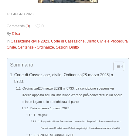
13 GIUGNO 2023
Comments (
0
)
0
By
D'Isa
In
Cassazione civile 2023
,
Corte di Cassazione
,
Diritto Civile e Procedura
Civile
,
Sentenze - Ordinanze
,
Sezioni Diritto
Sommario
Corte di Cassazione, civile, Ordinanza|28 marzo 2023| n.
8733.
Ordinanza|28 marzo 2023| n. 8733. La condizione sospensiva
illecita apposta ad una istituzione d’erede può convertirsi in un onere
o in un legato solo su richiesta di parte
Data udienza 1 marzo 2023
Integrale
Tag/parola chiave: Successioni – Immobile – Proprietà – Testamento olografo –
Donazione – Condizione – Violazione principio di autodeterminazione – Nullità
SEZIONE SECONDA CIVILE