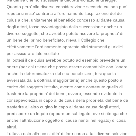
Ne deriva che non sussiste la dedotta violazione di legge.
Quanto pero’ alla diversa considerazione secondo cui non puo’
reputarsi in se’ contraria all’ordinamento l’aspirazione del de
cuius a che, unitamente al beneficio concesso al dante causa
degli attori, fosse avvantaggiato dalla successione anche un
diverso soggetto, che avrebbe potuto ricevere la proprieta’ di
un bene del primo beneficiato, rileva il Collegio che
effettivamente l’ordinamento appresta altri strumenti giuridici
per assicurare tale risultato.
In ipotesi il de cuius avrebbe potuto ad esempio prevedere un
onere (per chi ritiene che possa essere compatibile con l’onere
anche la determinatezza del suo beneficiario, tesi questa
avversata dalla dottrina maggioritaria) anche questo posto a
carico del soggetto istituito, avente come contenuto quello di
trasferire la proprieta’ del bene, ovvero, essendo evidente la
consapevolezza in capo al de cuius della proprieta’ del bene da
trasferire all’altro cugino in capo al dante causa degli attori,
predisporre un legato (oppure un sublegato, ove si ritenga che
anche l’attribuzione oggetto di causa rientri nel legato) di cosa
altrui.
Tuttavia osta alla possibilita’ di far ricorso a tali diverse soluzioni