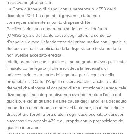
resistevano gli appellati.
La Corte d’Appello di Napoli con la sentenza n. 4553 del 9
dicembre 2021 ha rigettato il gravame, statuendo
consequenzialmente in punto di spese di lite.
Pacifica l’originaria appartenenza del bene al defunto
(OMISSIS), zio del dante causa degli attori, la sentenza
d’appello rilevava l’infondatezza del primo motivo con il quale si
deduceva che il beneficiario della disposizione testamentaria
non avesse accettato eredita’.
Infatti, premesso che il giudice di primo grado aveva qualificato
il lascito come legato (il che escludeva la necessita’ di
un’accettazione da parte del legatario per l’acquisto della
proprieta’), la Corte d’Appello osservava che, anche a voler
ritenersi che si fosse al cospetto di una istituzione di erede, tale
diversa opzione interpretativa non avrebbe mutato l’esito del
giudizio, e cio’ in quanto il dante causa degli attori era deceduto
meno di un anno dopo la morte del testatore, cosi’ che il diritto
di accettare l’eredita’ era stato in ogni caso esercitato dai suoi
successori ex articolo 479 c.c., proprio con la proposizione del
giudizio in esame.