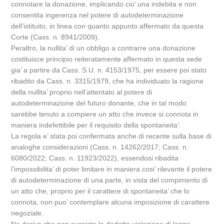
connotare la donazione, implicando cio’ una indebita e non
consentita ingerenza nel potere di autodeterminazione
dell’istituito, in linea con quanto appunto affermato da questa
Corte (Cass. n. 8941/2009).
Peraltro, la nullita’ di un obbligo a contrarre una donazione
costituisce principio reiteratamente affermato in questa sede
gia’ a partire da Cass. S.U. n. 4153/1975, per essere poi stato
ribadito da Cass. n. 3315/1979, che ha individuato la ragione
della nullita’ proprio nell’attentato al potere di
autodeterminazione del futuro donante, che in tal modo
sarebbe tenuto a compiere un atto che invece si connota in
maniera indefettibile per il requisito della spontaneita’.
La regola e’ stata poi confermata anche di recente sulla base di
analoghe considerazioni (Cass. n. 14262/2017; Cass. n.
6080/2022; Cass. n. 11923/2022), essendosi ribadita
l’impossibilita’ di poter limitare in maniera cosi’ rilevante il potere
di autodeterminazione di una parte, in vista del compimento di
un atto che, proprio per il carattere di spontaneita’ che lo
connota, non puo’ contemplare alcuna imposizione di carattere
negoziale.