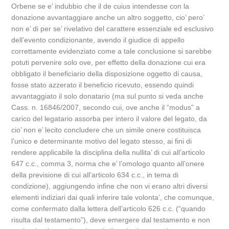
Orbene se e’ indubbio che il de cuius intendesse con la
donazione avvantaggiare anche un altro soggetto, cio’ pero’
non e’ di per se’ rivelativo del carattere essenziale ed esclusivo
dell’evento condizionante, avendo il giudice di appello
correttamente evidenziato come a tale conclusione si sarebbe
potuti pervenire solo ove, per effetto della donazione cui era
obbligato il beneficiario della disposizione oggetto di causa,
fosse stato azzerato il beneficio ricevuto, essendo quindi
avvantaggiato il solo donatario (ma sul punto si veda anche
Cass. n. 16846/2007, secondo cui, ove anche il “modus” a
carico del legatario assorba per intero il valore del legato, da
cio’ non e’ lecito concludere che un simile onere costituisca
l’unico e determinante motivo del legato stesso, ai fini di
rendere applicabile la disciplina della nullita’ di cui all’articolo
647 c.c., comma 3, norma che e’ l’omologo quanto all’onere
della previsione di cui all’articolo 634 c.c., in tema di
condizione), aggiungendo infine che non vi erano altri diversi
elementi indiziari dai quali inferire tale volonta’, che comunque,
come confermato dalla lettera dell’articolo 626 c.c. (“quando
risulta dal testamento”), deve emergere dal testamento e non