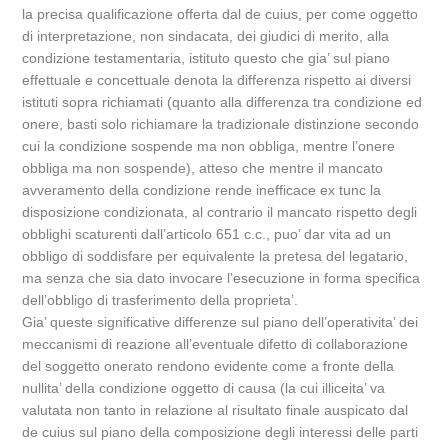
la precisa qualificazione offerta dal de cuius, per come oggetto
di interpretazione, non sindacata, dei giudici di merito, alla
condizione testamentaria, istituto questo che gia’ sul piano
effettuale e concettuale denota la differenza rispetto ai diversi
istituti sopra richiamati (quanto alla differenza tra condizione ed
onere, basti solo richiamare la tradizionale distinzione secondo
cui la condizione sospende ma non obbliga, mentre l’onere
obbliga ma non sospende), atteso che mentre il mancato
avveramento della condizione rende inefficace ex tunc la
disposizione condizionata, al contrario il mancato rispetto degli
obblighi scaturenti dall’articolo 651 c.c., puo’ dar vita ad un
obbligo di soddisfare per equivalente la pretesa del legatario,
ma senza che sia dato invocare l’esecuzione in forma specifica
dell’obbligo di trasferimento della proprieta’.
Gia’ queste significative differenze sul piano dell’operativita’ dei
meccanismi di reazione all’eventuale difetto di collaborazione
del soggetto onerato rendono evidente come a fronte della
nullita’ della condizione oggetto di causa (la cui illiceita’ va
valutata non tanto in relazione al risultato finale auspicato dal
de cuius sul piano della composizione degli interessi delle parti