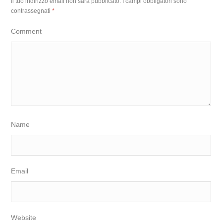
Il tuo indirizzo email non sarà pubblicato.
I campi obbligatori sono
contrassegnati
*
Comment
Name
Email
Website