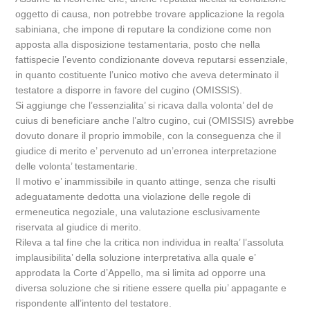
oggetto di causa, non potrebbe trovare applicazione la regola
sabiniana, che impone di reputare la condizione come non
apposta alla disposizione testamentaria, posto che nella
fattispecie l’evento condizionante doveva reputarsi essenziale,
in quanto costituente l’unico motivo che aveva determinato il
testatore a disporre in favore del cugino (OMISSIS).
Si aggiunge che l’essenzialita’ si ricava dalla volonta’ del de
cuius di beneficiare anche l’altro cugino, cui (OMISSIS) avrebbe
dovuto donare il proprio immobile, con la conseguenza che il
giudice di merito e’ pervenuto ad un’erronea interpretazione
delle volonta’ testamentarie.
Il motivo e’ inammissibile in quanto attinge, senza che risulti
adeguatamente dedotta una violazione delle regole di
ermeneutica negoziale, una valutazione esclusivamente
riservata al giudice di merito.
Rileva a tal fine che la critica non individua in realta’ l’assoluta
implausibilita’ della soluzione interpretativa alla quale e’
approdata la Corte d’Appello, ma si limita ad opporre una
diversa soluzione che si ritiene essere quella piu’ appagante e
rispondente all’intento del testatore.