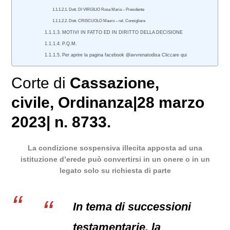
Dott. DI VIRGILIO Rosa Maria – Presidente
Dott. CRISCUOLO Mauro – rel. Consigliere
MOTIVI IN FATTO ED IN DIRITTO DELLA DECISIONE
P.Q.M.
Per aprire la pagina facebook @avvrenatodisa Cliccare qui
Corte di
Cassazione
,
civile
, Ordinanza|28 marzo
2023| n. 8733.
La condizione sospensiva illecita apposta ad una
istituzione d’erede può convertirsi in un onere o in un
legato solo su richiesta di parte
In tema di successioni
testamentarie, la